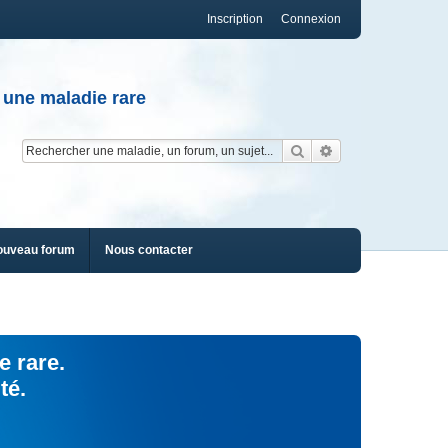
Inscription
Connexion
 une maladie rare
Rechercher
Recherche av
ouveau forum
Nous contacter
e rare.
té.