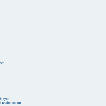
ve)
 de type 1
à chaîne courte