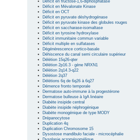
Déficit en fructose-1,6-diphosphatase
Déficit en Mévalonate Kinase
Déficit en OCT
Déficit en pyruvate déshydrogénase
Déficit en pyruvate kinase des globules rouges
Déficit en saccharase-isomaltase
Déficit en tyrosine hydroxylase
Déficit immunitaire commun variable
Déficit multiple en sulfatases
Dégénérescence cortico-basale
Déhiscence du canal semi circulaire supérieur
Délétion 15q26-qter
Délétion 2p16.3 - gène NRXN1
Délétion 2q14.3-q22
Délétion 2q37
Délétions 6q de 6q26 à 6q27
Démence fronto temporale
Dermatose auto-immune à la progestérone
Dermatose bulleuse à IgA linéaire
Diabète insipide central
Diabète insipide néphrogénique
Diabète monogénique de type MODY
Drépanocytose
Duplication 4q
Duplication Chromosome 15
Dysostose mandibulo faciale - microcéphalie
Dysplasie acromésomélique