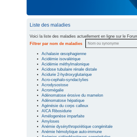
Liste des maladies
Voici la liste des maladies actuellement en ligne sur le Foru
Filtrer par nom de maladies
Achalasie œsophagienne
Acidémie isovalérique
Acidémie méthylmalonique
Acidose tubulaire rénale distale
Acidurie 2-hydroxyglutarique
Acro-cephalo-syndactylies
Acrodysostose
Acromégalie
Adénomatose érosive du mamelon
Adénomatose hépatique
Agénésie du corps calleux
AICA Ribosidurie
Amélogenèse imparfaite
Amyloses
Anémie dysérythropoïétique congénitale
Anémie hémolytique auto-immune
Anémies sidéroblastiques congénitales