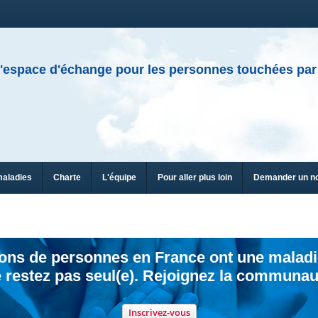
'espace d'échange pour les personnes touchées par
maladies
Charte
L'équipe
Pour aller plus loin
Demander un n
ions de personnes en France ont une maladi
 restez pas seul(e). Rejoignez la communau
Inscrivez-vous