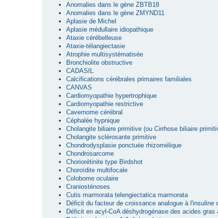
Anomalies dans le gène ZBTB18
Anomalies dans le gène ZMYND11
Aplasie de Michel
Aplasie médullaire idiopathique
Ataxie cérébelleuse
Ataxie-télangiectasie
Atrophie multisystématisée
Bronchiolite obstructive
CADASIL
Calcifications cérébrales primaires familiales
CANVAS
Cardiomyopathie hypertrophique
Cardiomyopathie restrictive
Cavernome cérébral
Céphalée hypnique
Cholangite biliaire primitive (ou Cirrhose biliaire primiti
Cholangite sclérosante primitive
Chondrodysplasie ponctuée rhizomélique
Chondrosarcome
Choriorétinite type Birdshot
Choroïdite multifocale
Colobome oculaire
Craniosténoses
Cutis marmorata telengiectatica marmorata
Déficit du facteur de croissance analogue à l'insuline
Déficit en acyl-CoA déshydrogénase des acides gras 