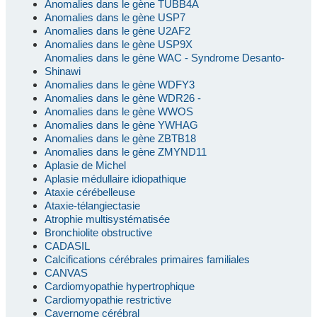
Anomalies dans le gène TUBB4A
Anomalies dans le gène USP7
Anomalies dans le gène U2AF2
Anomalies dans le gène USP9X
Anomalies dans le gène WAC - Syndrome Desanto-
Shinawi
Anomalies dans le gène WDFY3
Anomalies dans le gène WDR26 -
Anomalies dans le gène WWOS
Anomalies dans le gène YWHAG
Anomalies dans le gène ZBTB18
Anomalies dans le gène ZMYND11
Aplasie de Michel
Aplasie médullaire idiopathique
Ataxie cérébelleuse
Ataxie-télangiectasie
Atrophie multisystématisée
Bronchiolite obstructive
CADASIL
Calcifications cérébrales primaires familiales
CANVAS
Cardiomyopathie hypertrophique
Cardiomyopathie restrictive
Cavernome cérébral