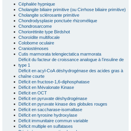
Céphalée hypnique
Cholangite biliaire primitive (ou Cirrhose biliaire primitive)
Cholangite sclérosante primitive
Chondrodysplasie ponctuée rhizomélique
Chondrosarcome
Choriorétinite type Birdshot
Choroïdite multifocale
Colobome oculaire
Craniosténoses
Cutis marmorata telengiectatica marmorata
Déficit du facteur de croissance analogue à l'insuline de
type 1
Déficit en acyl-CoA déshydrogénase des acides gras à
chaîne courte
Déficit en fructose-1,6-diphosphatase
Déficit en Mévalonate Kinase
Déficit en OCT
Déficit en pyruvate déshydrogénase
Déficit en pyruvate kinase des globules rouges
Déficit en saccharase-isomaltase
Déficit en tyrosine hydroxylase
Déficit immunitaire commun variable
Déficit multiple en sulfatases