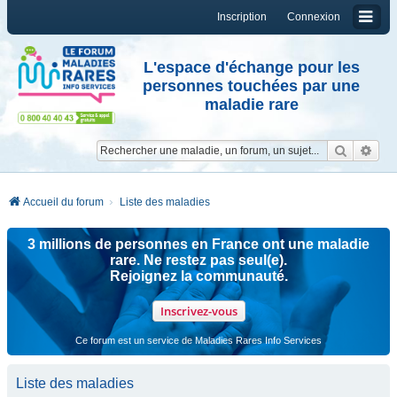
Inscription
Connexion
L'espace d'échange pour les
personnes touchées par une
maladie rare
Reche
Re
Accueil du forum
Liste des maladies
3 millions de personnes en France ont une maladie
rare. Ne restez pas seul(e).
Rejoignez la communauté.
Inscrivez-vous
Ce forum est un service de Maladies Rares Info Services
Liste des maladies