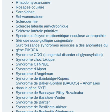
Rhabdomyosarcome
Rosacée oculaire
Sarcoïdose
Schwanomatose
Sclérodermie
Sclérose latérale amyotrophique
Sclérose latérale primitive
Spectre ostéolyse multicentrique-nodulose-arthropathie
Sténose sous-glottique congénitale
Surcroissance syndromes associés à des anomalies du
gène PIK3CA
Syndrome CDG (congenital disorder of glycosylation)
Syndrome choc toxique
Syndrome CTNNB1
Syndrome d'Alport
Syndrome d'Angelman
Syndrome de Bainbridge-Ropers
Syndrome de Baker-Gordon (BAGOS) – Anomalies
dans le gène SYT1
Syndrome de Bannayan Riley Ruvalcaba
Syndrome de Baraitser-Winter
Syndrome de Bartter
Syndrome de Basilicata-Akhtar
Syndrome de Beckwith Wiedemann