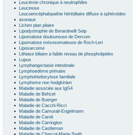
Leucémie chronique à neutrophiles
Leucinose
Leucoencéphalopathie héréditaire diffuse à sphéroïdes
axonaux
Lichen plan pilaire
Lipodystrophie de Berardinelli Seip
Lipomatose douloureuse de Dercum
Lipomatose mésosomateuse de Roch-Leri
Liposarcome
Lithiase biliaire à faible niveau de phospholipides
Lupus
Lymphangectasie intestinale
Lymphoedème primaire
Lymphohistiocytose familiale
Lymphome non hodgkinien
Maladie associée aux IgG4
Maladie de Behcet
Maladie de Buerger
Maladie de Cacchi Ricci
Maladie de Camurati-Engelmann
Maladie de Caroli
Maladie de Carrington
Maladie de Castleman
Maladie de Charcot-Marie-Tooth