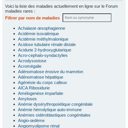
Voici la liste des maladies actuellement en ligne sur le Forum
maladies rares :
Filtrer par nom de maladies
Achalasie œsophagienne
Acidémie isovalérique
Acidémie méthylmalonique
Acidose tubulaire rénale distale
Acidurie 2-hydroxyglutarique
Acro-cephalo-syndactylies
Acrodysostose
Acromégalie
Adénomatose érosive du mamelon
Adénomatose hépatique
Agénésie du corps calleux
AICA Ribosidurie
Amélogenèse imparfaite
Amyloses
Anémie dysérythropoïétique congénitale
Anémie hémolytique auto-immune
Anémies sidéroblastiques congénitales
Angio-œdème
Angiomyolipome rénal