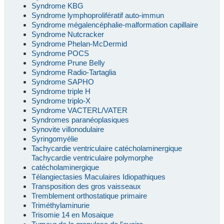
Syndrome KBG
Syndrome lymphoprolifératif auto-immun
Syndrome mégalencéphalie-malformation capillaire
Syndrome Nutcracker
Syndrome Phelan-McDermid
Syndrome POCS
Syndrome Prune Belly
Syndrome Radio-Tartaglia
Syndrome SAPHO
Syndrome triple H
Syndrome triplo-X
Syndrome VACTERL/VATER
Syndromes paranéoplasiques
Synovite villonodulaire
Syringomyélie
Tachycardie ventriculaire catécholaminergique
Tachycardie ventriculaire polymorphe
catécholaminergique
Télangiectasies Maculaires Idiopathiques
Transposition des gros vaisseaux
Tremblement orthostatique primaire
Triméthylaminurie
Trisomie 14 en Mosaique