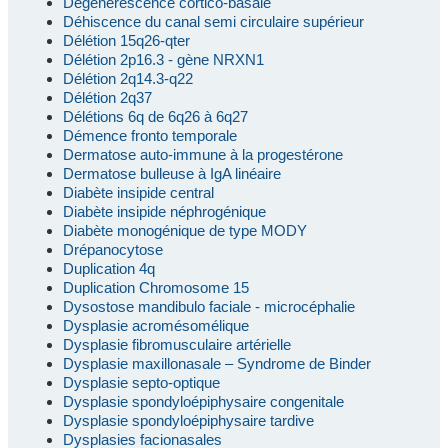
Dégénérescence cortico-basale
Déhiscence du canal semi circulaire supérieur
Délétion 15q26-qter
Délétion 2p16.3 - gène NRXN1
Délétion 2q14.3-q22
Délétion 2q37
Délétions 6q de 6q26 à 6q27
Démence fronto temporale
Dermatose auto-immune à la progestérone
Dermatose bulleuse à IgA linéaire
Diabète insipide central
Diabète insipide néphrogénique
Diabète monogénique de type MODY
Drépanocytose
Duplication 4q
Duplication Chromosome 15
Dysostose mandibulo faciale - microcéphalie
Dysplasie acromésomélique
Dysplasie fibromusculaire artérielle
Dysplasie maxillonasale – Syndrome de Binder
Dysplasie septo-optique
Dysplasie spondyloépiphysaire congenitale
Dysplasie spondyloépiphysaire tardive
Dysplasies facionasales