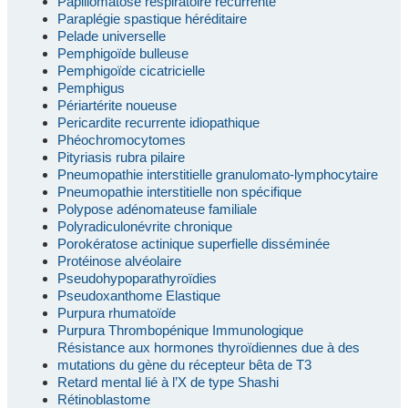
Papillomatose respiratoire récurrente
Paraplégie spastique héréditaire
Pelade universelle
Pemphigoïde bulleuse
Pemphigoïde cicatricielle
Pemphigus
Périartérite noueuse
Pericardite recurrente idiopathique
Phéochromocytomes
Pityriasis rubra pilaire
Pneumopathie interstitielle granulomato-lymphocytaire
Pneumopathie interstitielle non spécifique
Polypose adénomateuse familiale
Polyradiculonévrite chronique
Porokératose actinique superfielle disséminée
Protéinose alvéolaire
Pseudohypoparathyroïdies
Pseudoxanthome Elastique
Purpura rhumatoïde
Purpura Thrombopénique Immunologique
Résistance aux hormones thyroïdiennes due à des
mutations du gène du récepteur bêta de T3
Retard mental lié à l’X de type Shashi
Rétinoblastome