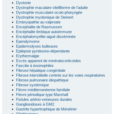
Dystonie
Dystrophie maculaire vitelliforme de l'adulte
Dystrophie musculaire oculo-pharyngée
Dystrophie myotonique de Steinert
Embryopathie au valproate
Encephalite de Rasmussen
Encéphalite limbique autoimmune
Encéphalomyélite aiguë disséminée
Ependymome
Epidermolyses bulleuses
Epilepsie pyridoxino-dépendante
Erythermalgie
Excès apparent de minéralocorticoïdes
Fasciite à éosinophiles
Fibrose hépatique congénitale
Fibrose interstitielle centrée sur les voies respiratoires
Fibrose pulmonaire idiopathique
Fibrose systémique
Fièvre méditerranéenne familiale
Fièvre périodique type Marshall
Fistules artério-veineuses durales
Gangliosidoses à GM2
Gastrite hypertrophique de Ménétrier
Glioblastome