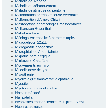
Maladie de Wegener
Maladie du débarquement
Maladie gélatineuse du péritoine
Malformation artério-veineuse cérébrale
Malformation d'Arnold Chiari
Mastocytose et pathologies mastocytaires
Melkersson Rosenthal
Mélorhéostose
Méningo-encéphalite à herpes simplex
Microdélétion 22q11
Microgastrie congénitale
Microphtalmie Anophtalmie
Migraine hémiplégique
Minkowski Chauffard
Mouvements en miroir
Mucolipidose de type III
Myasthénie
Myélite aiguë transverse idiopathique
Myosites
Myotonies du canal sodium
Naevus sébacé
Nail patella
Néoplasies endocriniennes multiples - NEM
Néphrocalcinoses