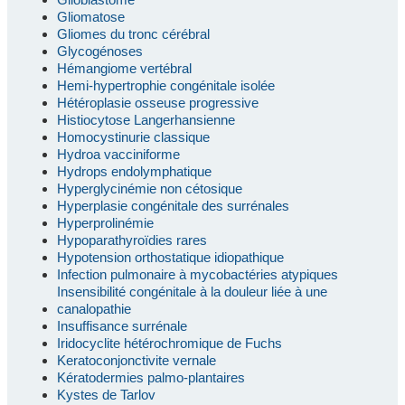
Gliomatose
Gliomes du tronc cérébral
Glycogénoses
Hémangiome vertébral
Hemi-hypertrophie congénitale isolée
Hétéroplasie osseuse progressive
Histiocytose Langerhansienne
Homocystinurie classique
Hydroa vacciniforme
Hydrops endolymphatique
Hyperglycinémie non cétosique
Hyperplasie congénitale des surrénales
Hyperprolinémie
Hypoparathyroïdies rares
Hypotension orthostatique idiopathique
Infection pulmonaire à mycobactéries atypiques
Insensibilité congénitale à la douleur liée à une
canalopathie
Insuffisance surrénale
Iridocyclite hétérochromique de Fuchs
Keratoconjonctivite vernale
Kératodermies palmo-plantaires
Kystes de Tarlov