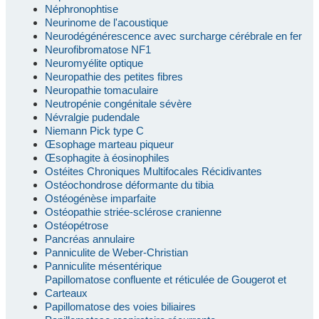
Néphronophtise
Neurinome de l'acoustique
Neurodégénérescence avec surcharge cérébrale en fer
Neurofibromatose NF1
Neuromyélite optique
Neuropathie des petites fibres
Neuropathie tomaculaire
Neutropénie congénitale sévère
Névralgie pudendale
Niemann Pick type C
Œsophage marteau piqueur
Œsophagite à éosinophiles
Ostéites Chroniques Multifocales Récidivantes
Ostéochondrose déformante du tibia
Ostéogénèse imparfaite
Ostéopathie striée-sclérose cranienne
Ostéopétrose
Pancréas annulaire
Panniculite de Weber-Christian
Panniculite mésentérique
Papillomatose confluente et réticulée de Gougerot et
Carteaux
Papillomatose des voies biliaires