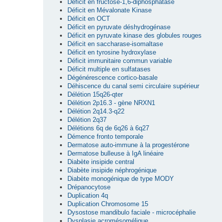
Déficit en fructose-1,6-diphosphatase
Déficit en Mévalonate Kinase
Déficit en OCT
Déficit en pyruvate déshydrogénase
Déficit en pyruvate kinase des globules rouges
Déficit en saccharase-isomaltase
Déficit en tyrosine hydroxylase
Déficit immunitaire commun variable
Déficit multiple en sulfatases
Dégénérescence cortico-basale
Déhiscence du canal semi circulaire supérieur
Délétion 15q26-qter
Délétion 2p16.3 - gène NRXN1
Délétion 2q14.3-q22
Délétion 2q37
Délétions 6q de 6q26 à 6q27
Démence fronto temporale
Dermatose auto-immune à la progestérone
Dermatose bulleuse à IgA linéaire
Diabète insipide central
Diabète insipide néphrogénique
Diabète monogénique de type MODY
Drépanocytose
Duplication 4q
Duplication Chromosome 15
Dysostose mandibulo faciale - microcéphalie
Dysplasie acromésomélique