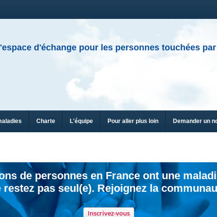
'espace d'échange pour les personnes touchées par
maladies
Charte
L'équipe
Pour aller plus loin
Demander un n
ions de personnes en France ont une maladi
 restez pas seul(e). Rejoignez la communau
Inscrivez-vous