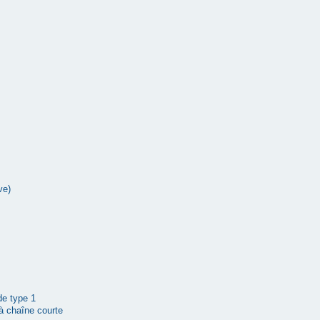
ve)
 de type 1
à chaîne courte