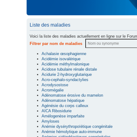
Liste des maladies
Voici la liste des maladies actuellement en ligne sur le Foru
Filtrer par nom de maladies
Achalasie œsophagienne
Acidémie isovalérique
Acidémie méthylmalonique
Acidose tubulaire rénale distale
Acidurie 2-hydroxyglutarique
Acro-cephalo-syndactylies
Acrodysostose
Acromégalie
Adénomatose érosive du mamelon
Adénomatose hépatique
Agénésie du corps calleux
AICA Ribosidurie
Amélogenèse imparfaite
Amyloses
Anémie dysérythropoïétique congénitale
Anémie hémolytique auto-immune
Anémies sidéroblastiques congénitales