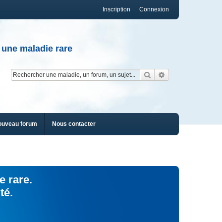
Inscription
Connexion
 une maladie rare
Rechercher
Recherche av
ouveau forum
Nous contacter
e rare.
té.