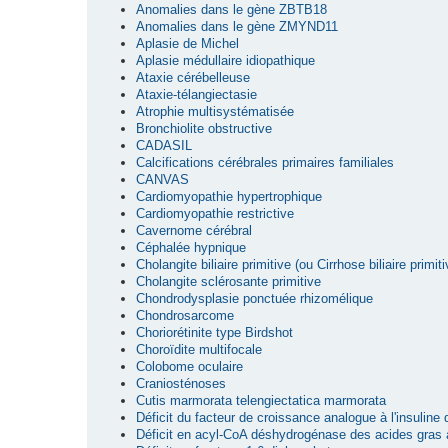
Anomalies dans le gène ZBTB18
Anomalies dans le gène ZMYND11
Aplasie de Michel
Aplasie médullaire idiopathique
Ataxie cérébelleuse
Ataxie-télangiectasie
Atrophie multisystématisée
Bronchiolite obstructive
CADASIL
Calcifications cérébrales primaires familiales
CANVAS
Cardiomyopathie hypertrophique
Cardiomyopathie restrictive
Cavernome cérébral
Céphalée hypnique
Cholangite biliaire primitive (ou Cirrhose biliaire primiti
Cholangite sclérosante primitive
Chondrodysplasie ponctuée rhizomélique
Chondrosarcome
Choriorétinite type Birdshot
Choroïdite multifocale
Colobome oculaire
Craniosténoses
Cutis marmorata telengiectatica marmorata
Déficit du facteur de croissance analogue à l'insuline
Déficit en acyl-CoA déshydrogénase des acides gras 