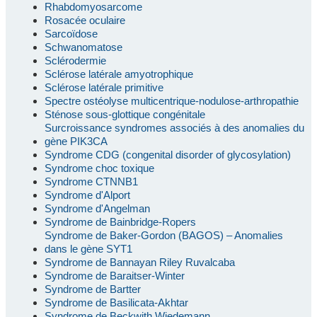
Rhabdomyosarcome
Rosacée oculaire
Sarcoïdose
Schwanomatose
Sclérodermie
Sclérose latérale amyotrophique
Sclérose latérale primitive
Spectre ostéolyse multicentrique-nodulose-arthropathie
Sténose sous-glottique congénitale
Surcroissance syndromes associés à des anomalies du
gène PIK3CA
Syndrome CDG (congenital disorder of glycosylation)
Syndrome choc toxique
Syndrome CTNNB1
Syndrome d'Alport
Syndrome d'Angelman
Syndrome de Bainbridge-Ropers
Syndrome de Baker-Gordon (BAGOS) – Anomalies
dans le gène SYT1
Syndrome de Bannayan Riley Ruvalcaba
Syndrome de Baraitser-Winter
Syndrome de Bartter
Syndrome de Basilicata-Akhtar
Syndrome de Beckwith Wiedemann