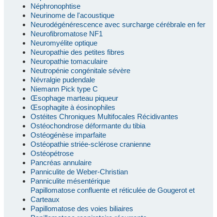
Néphronophtise
Neurinome de l'acoustique
Neurodégénérescence avec surcharge cérébrale en fer
Neurofibromatose NF1
Neuromyélite optique
Neuropathie des petites fibres
Neuropathie tomaculaire
Neutropénie congénitale sévère
Névralgie pudendale
Niemann Pick type C
Œsophage marteau piqueur
Œsophagite à éosinophiles
Ostéites Chroniques Multifocales Récidivantes
Ostéochondrose déformante du tibia
Ostéogénèse imparfaite
Ostéopathie striée-sclérose cranienne
Ostéopétrose
Pancréas annulaire
Panniculite de Weber-Christian
Panniculite mésentérique
Papillomatose confluente et réticulée de Gougerot et
Carteaux
Papillomatose des voies biliaires