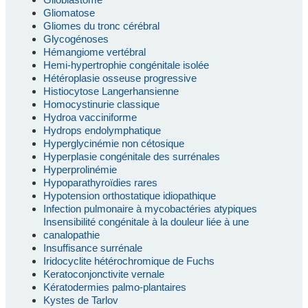
Gliomatose
Gliomes du tronc cérébral
Glycogénoses
Hémangiome vertébral
Hemi-hypertrophie congénitale isolée
Hétéroplasie osseuse progressive
Histiocytose Langerhansienne
Homocystinurie classique
Hydroa vacciniforme
Hydrops endolymphatique
Hyperglycinémie non cétosique
Hyperplasie congénitale des surrénales
Hyperprolinémie
Hypoparathyroïdies rares
Hypotension orthostatique idiopathique
Infection pulmonaire à mycobactéries atypiques
Insensibilité congénitale à la douleur liée à une
canalopathie
Insuffisance surrénale
Iridocyclite hétérochromique de Fuchs
Keratoconjonctivite vernale
Kératodermies palmo-plantaires
Kystes de Tarlov