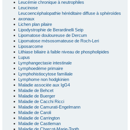
Leucémie chronique à neutrophiles
Leucinose
Leucoencéphalopathie héréditaire diffuse à sphéroïdes
axonaux
Lichen plan pilaire
Lipodystrophie de Berardinelli Seip
Lipomatose douloureuse de Dercum
Lipomatose mésosomateuse de Roch-Leri
Liposarcome
Lithiase biliaire à faible niveau de phospholipides
Lupus
Lymphangectasie intestinale
Lymphoedème primaire
Lymphohistiocytose familiale
Lymphome non hodgkinien
Maladie associée aux IgG4
Maladie de Behcet
Maladie de Buerger
Maladie de Cacchi Ricci
Maladie de Camurati-Engelmann
Maladie de Caroli
Maladie de Carrington
Maladie de Castleman
Maladie de Charcot-Marie-Tooth