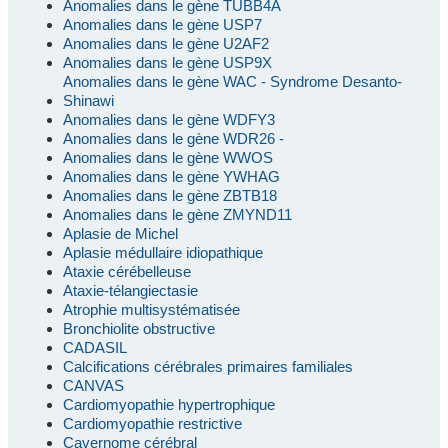
Anomalies dans le gène TUBB4A
Anomalies dans le gène USP7
Anomalies dans le gène U2AF2
Anomalies dans le gène USP9X
Anomalies dans le gène WAC - Syndrome Desanto-
Shinawi
Anomalies dans le gène WDFY3
Anomalies dans le gène WDR26 -
Anomalies dans le gène WWOS
Anomalies dans le gène YWHAG
Anomalies dans le gène ZBTB18
Anomalies dans le gène ZMYND11
Aplasie de Michel
Aplasie médullaire idiopathique
Ataxie cérébelleuse
Ataxie-télangiectasie
Atrophie multisystématisée
Bronchiolite obstructive
CADASIL
Calcifications cérébrales primaires familiales
CANVAS
Cardiomyopathie hypertrophique
Cardiomyopathie restrictive
Cavernome cérébral