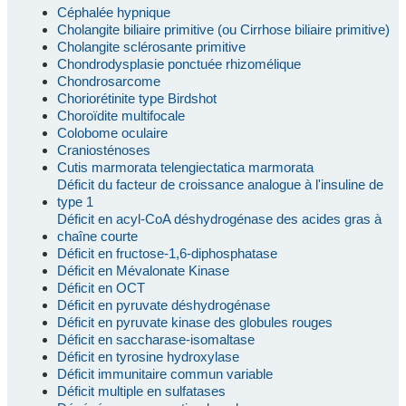
Céphalée hypnique
Cholangite biliaire primitive (ou Cirrhose biliaire primitive)
Cholangite sclérosante primitive
Chondrodysplasie ponctuée rhizomélique
Chondrosarcome
Choriorétinite type Birdshot
Choroïdite multifocale
Colobome oculaire
Craniosténoses
Cutis marmorata telengiectatica marmorata
Déficit du facteur de croissance analogue à l'insuline de
type 1
Déficit en acyl-CoA déshydrogénase des acides gras à
chaîne courte
Déficit en fructose-1,6-diphosphatase
Déficit en Mévalonate Kinase
Déficit en OCT
Déficit en pyruvate déshydrogénase
Déficit en pyruvate kinase des globules rouges
Déficit en saccharase-isomaltase
Déficit en tyrosine hydroxylase
Déficit immunitaire commun variable
Déficit multiple en sulfatases