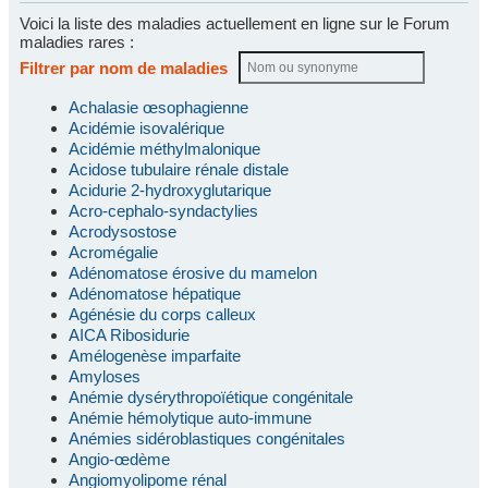
Voici la liste des maladies actuellement en ligne sur le Forum
maladies rares :
Filtrer par nom de maladies
Achalasie œsophagienne
Acidémie isovalérique
Acidémie méthylmalonique
Acidose tubulaire rénale distale
Acidurie 2-hydroxyglutarique
Acro-cephalo-syndactylies
Acrodysostose
Acromégalie
Adénomatose érosive du mamelon
Adénomatose hépatique
Agénésie du corps calleux
AICA Ribosidurie
Amélogenèse imparfaite
Amyloses
Anémie dysérythropoïétique congénitale
Anémie hémolytique auto-immune
Anémies sidéroblastiques congénitales
Angio-œdème
Angiomyolipome rénal