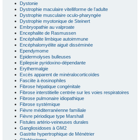
Dystonie
Dystrophie maculaire vitelliforme de l'adulte
Dystrophie musculaire oculo-pharyngée
Dystrophie myotonique de Steinert
Embryopathie au valproate
Encephalite de Rasmussen
Encéphalite limbique autoimmune
Encéphalomyélite aiguë disséminée
Ependymome
Epidermolyses bulleuses
Epilepsie pyridoxino-dépendante
Erythermalgie
Excès apparent de minéralocorticoïdes
Fasciite à éosinophiles
Fibrose hépatique congénitale
Fibrose interstitielle centrée sur les voies respiratoires
Fibrose pulmonaire idiopathique
Fibrose systémique
Fièvre méditerranéenne familiale
Fièvre périodique type Marshall
Fistules artério-veineuses durales
Gangliosidoses à GM2
Gastrite hypertrophique de Ménétrier
Glioblastome