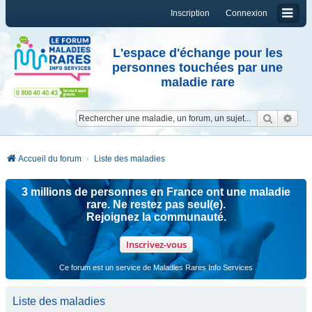
Inscription
Connexion
L'espace d'échange pour les
personnes touchées par une
maladie rare
Reche
Re
Accueil du forum
Liste des maladies
3 millions de personnes en France ont une maladie
rare. Ne restez pas seul(e).
Rejoignez la communauté.
Inscrivez-vous
Ce forum est un service de Maladies Rares Info Services
Liste des maladies