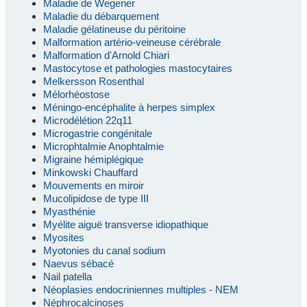
Maladie de Wegener
Maladie du débarquement
Maladie gélatineuse du péritoine
Malformation artério-veineuse cérébrale
Malformation d'Arnold Chiari
Mastocytose et pathologies mastocytaires
Melkersson Rosenthal
Mélorhéostose
Méningo-encéphalite à herpes simplex
Microdélétion 22q11
Microgastrie congénitale
Microphtalmie Anophtalmie
Migraine hémiplégique
Minkowski Chauffard
Mouvements en miroir
Mucolipidose de type III
Myasthénie
Myélite aiguë transverse idiopathique
Myosites
Myotonies du canal sodium
Naevus sébacé
Nail patella
Néoplasies endocriniennes multiples - NEM
Néphrocalcinoses