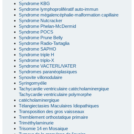
Syndrome KBG
Syndrome lymphoprolifératif auto-immun
Syndrome mégalencéphalie-malformation capillaire
Syndrome Nutcracker
Syndrome Phelan-McDermid
Syndrome POCS
Syndrome Prune Belly
Syndrome Radio-Tartaglia
Syndrome SAPHO
Syndrome triple H
Syndrome triplo-X
Syndrome VACTERL/VATER
Syndromes paranéoplasiques
Synovite villonodulaire
Syringomyélie
Tachycardie ventriculaire catécholaminergique
Tachycardie ventriculaire polymorphe
catécholaminergique
Télangiectasies Maculaires Idiopathiques
Transposition des gros vaisseaux
Tremblement orthostatique primaire
Triméthylaminurie
Trisomie 14 en Mosaique