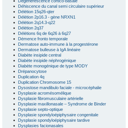
Dégénérescence cortico-basale
Déhiscence du canal semi circulaire supérieur
Délétion 15q26-qter
Délétion 2p16.3 - gène NRXN1
Délétion 2q14.3-q22
Délétion 2q37
Délétions 6q de 6q26 à 6q27
Démence fronto temporale
Dermatose auto-immune à la progestérone
Dermatose bulleuse à IgA linéaire
Diabète insipide central
Diabète insipide néphrogénique
Diabète monogénique de type MODY
Drépanocytose
Duplication 4q
Duplication Chromosome 15
Dysostose mandibulo faciale - microcéphalie
Dysplasie acromésomélique
Dysplasie fibromusculaire artérielle
Dysplasie maxillonasale – Syndrome de Binder
Dysplasie septo-optique
Dysplasie spondyloépiphysaire congenitale
Dysplasie spondyloépiphysaire tardive
Dysplasies facionasales