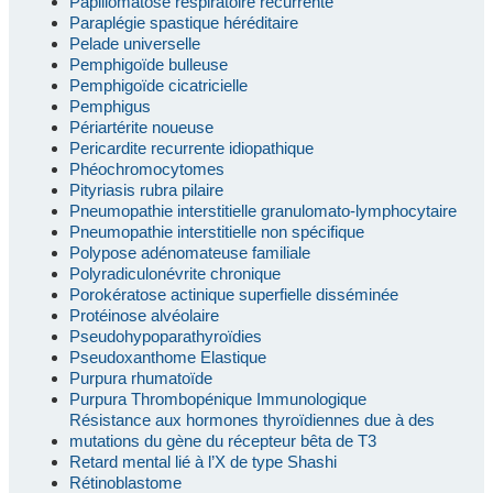
Papillomatose respiratoire récurrente
Paraplégie spastique héréditaire
Pelade universelle
Pemphigoïde bulleuse
Pemphigoïde cicatricielle
Pemphigus
Périartérite noueuse
Pericardite recurrente idiopathique
Phéochromocytomes
Pityriasis rubra pilaire
Pneumopathie interstitielle granulomato-lymphocytaire
Pneumopathie interstitielle non spécifique
Polypose adénomateuse familiale
Polyradiculonévrite chronique
Porokératose actinique superfielle disséminée
Protéinose alvéolaire
Pseudohypoparathyroïdies
Pseudoxanthome Elastique
Purpura rhumatoïde
Purpura Thrombopénique Immunologique
Résistance aux hormones thyroïdiennes due à des
mutations du gène du récepteur bêta de T3
Retard mental lié à l’X de type Shashi
Rétinoblastome