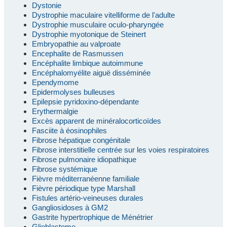
Dystonie
Dystrophie maculaire vitelliforme de l'adulte
Dystrophie musculaire oculo-pharyngée
Dystrophie myotonique de Steinert
Embryopathie au valproate
Encephalite de Rasmussen
Encéphalite limbique autoimmune
Encéphalomyélite aiguë disséminée
Ependymome
Epidermolyses bulleuses
Epilepsie pyridoxino-dépendante
Erythermalgie
Excès apparent de minéralocorticoïdes
Fasciite à éosinophiles
Fibrose hépatique congénitale
Fibrose interstitielle centrée sur les voies respiratoires
Fibrose pulmonaire idiopathique
Fibrose systémique
Fièvre méditerranéenne familiale
Fièvre périodique type Marshall
Fistules artério-veineuses durales
Gangliosidoses à GM2
Gastrite hypertrophique de Ménétrier
Glioblastome