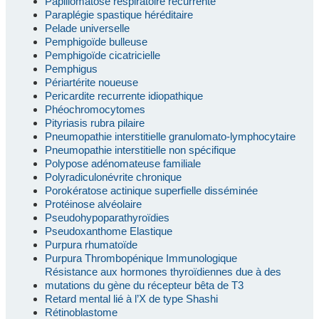
Papillomatose respiratoire récurrente
Paraplégie spastique héréditaire
Pelade universelle
Pemphigoïde bulleuse
Pemphigoïde cicatricielle
Pemphigus
Périartérite noueuse
Pericardite recurrente idiopathique
Phéochromocytomes
Pityriasis rubra pilaire
Pneumopathie interstitielle granulomato-lymphocytaire
Pneumopathie interstitielle non spécifique
Polypose adénomateuse familiale
Polyradiculonévrite chronique
Porokératose actinique superfielle disséminée
Protéinose alvéolaire
Pseudohypoparathyroïdies
Pseudoxanthome Elastique
Purpura rhumatoïde
Purpura Thrombopénique Immunologique
Résistance aux hormones thyroïdiennes due à des
mutations du gène du récepteur bêta de T3
Retard mental lié à l’X de type Shashi
Rétinoblastome