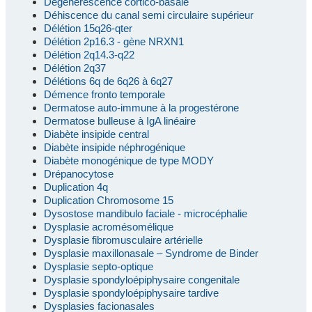
Dégénérescence cortico-basale
Déhiscence du canal semi circulaire supérieur
Délétion 15q26-qter
Délétion 2p16.3 - gène NRXN1
Délétion 2q14.3-q22
Délétion 2q37
Délétions 6q de 6q26 à 6q27
Démence fronto temporale
Dermatose auto-immune à la progestérone
Dermatose bulleuse à IgA linéaire
Diabète insipide central
Diabète insipide néphrogénique
Diabète monogénique de type MODY
Drépanocytose
Duplication 4q
Duplication Chromosome 15
Dysostose mandibulo faciale - microcéphalie
Dysplasie acromésomélique
Dysplasie fibromusculaire artérielle
Dysplasie maxillonasale – Syndrome de Binder
Dysplasie septo-optique
Dysplasie spondyloépiphysaire congenitale
Dysplasie spondyloépiphysaire tardive
Dysplasies facionasales