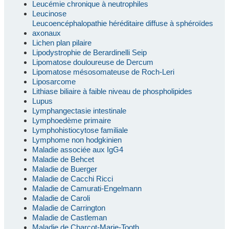
Leucémie chronique à neutrophiles
Leucinose
Leucoencéphalopathie héréditaire diffuse à sphéroïdes
axonaux
Lichen plan pilaire
Lipodystrophie de Berardinelli Seip
Lipomatose douloureuse de Dercum
Lipomatose mésosomateuse de Roch-Leri
Liposarcome
Lithiase biliaire à faible niveau de phospholipides
Lupus
Lymphangectasie intestinale
Lymphoedème primaire
Lymphohistiocytose familiale
Lymphome non hodgkinien
Maladie associée aux IgG4
Maladie de Behcet
Maladie de Buerger
Maladie de Cacchi Ricci
Maladie de Camurati-Engelmann
Maladie de Caroli
Maladie de Carrington
Maladie de Castleman
Maladie de Charcot-Marie-Tooth