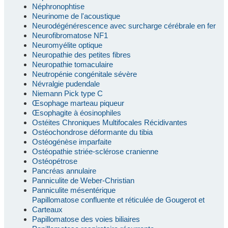
Néphronophtise
Neurinome de l'acoustique
Neurodégénérescence avec surcharge cérébrale en fer
Neurofibromatose NF1
Neuromyélite optique
Neuropathie des petites fibres
Neuropathie tomaculaire
Neutropénie congénitale sévère
Névralgie pudendale
Niemann Pick type C
Œsophage marteau piqueur
Œsophagite à éosinophiles
Ostéites Chroniques Multifocales Récidivantes
Ostéochondrose déformante du tibia
Ostéogénèse imparfaite
Ostéopathie striée-sclérose cranienne
Ostéopétrose
Pancréas annulaire
Panniculite de Weber-Christian
Panniculite mésentérique
Papillomatose confluente et réticulée de Gougerot et
Carteaux
Papillomatose des voies biliaires