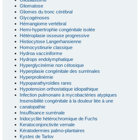
Gliomatose
Gliomes du tronc cérébral
Glycogénoses
Hémangiome vertébral
Hemi-hypertrophie congénitale isolée
Hétéroplasie osseuse progressive
Histiocytose Langerhansienne
Homocystinurie classique
Hydroa vacciniforme
Hydrops endolymphatique
Hyperglycinémie non cétosique
Hyperplasie congénitale des surrénales
Hyperprolinémie
Hypoparathyroïdies rares
Hypotension orthostatique idiopathique
Infection pulmonaire à mycobactéries atypiques
Insensibilité congénitale à la douleur liée à une
canalopathie
Insuffisance surrénale
Iridocyclite hétérochromique de Fuchs
Keratoconjonctivite vernale
Kératodermies palmo-plantaires
Kystes de Tarlov