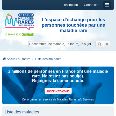
Inscription
Connexion
L'espace d'échange pour les
personnes touchées par une
maladie rare
Reche
Re
Accueil du forum
Liste des maladies
3 millions de personnes en France ont une maladie
rare. Ne restez pas seul(e).
Rejoignez la communauté.
Inscrivez-vous
Ce forum est un service de Maladies Rares Info Services
Liste des maladies