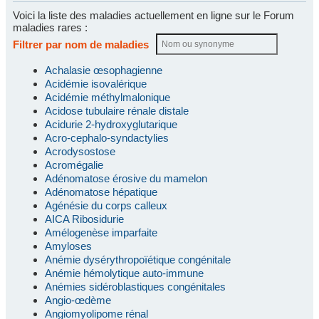
Voici la liste des maladies actuellement en ligne sur le Forum
maladies rares :
Filtrer par nom de maladies
Achalasie œsophagienne
Acidémie isovalérique
Acidémie méthylmalonique
Acidose tubulaire rénale distale
Acidurie 2-hydroxyglutarique
Acro-cephalo-syndactylies
Acrodysostose
Acromégalie
Adénomatose érosive du mamelon
Adénomatose hépatique
Agénésie du corps calleux
AICA Ribosidurie
Amélogenèse imparfaite
Amyloses
Anémie dysérythropoïétique congénitale
Anémie hémolytique auto-immune
Anémies sidéroblastiques congénitales
Angio-œdème
Angiomyolipome rénal