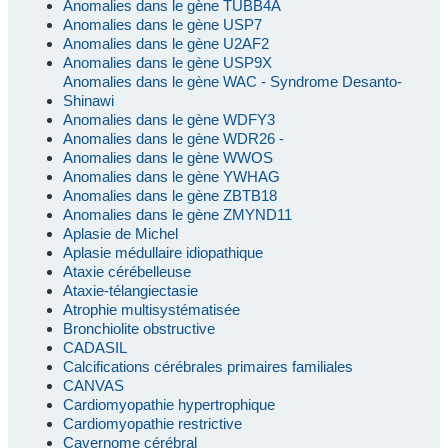
Anomalies dans le gène TUBB4A
Anomalies dans le gène USP7
Anomalies dans le gène U2AF2
Anomalies dans le gène USP9X
Anomalies dans le gène WAC - Syndrome Desanto-
Shinawi
Anomalies dans le gène WDFY3
Anomalies dans le gène WDR26 -
Anomalies dans le gène WWOS
Anomalies dans le gène YWHAG
Anomalies dans le gène ZBTB18
Anomalies dans le gène ZMYND11
Aplasie de Michel
Aplasie médullaire idiopathique
Ataxie cérébelleuse
Ataxie-télangiectasie
Atrophie multisystématisée
Bronchiolite obstructive
CADASIL
Calcifications cérébrales primaires familiales
CANVAS
Cardiomyopathie hypertrophique
Cardiomyopathie restrictive
Cavernome cérébral