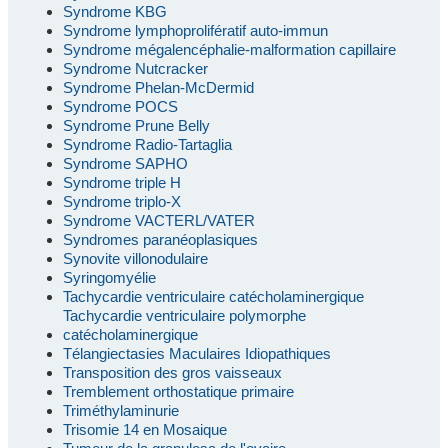
Syndrome KBG
Syndrome lymphoprolifératif auto-immun
Syndrome mégalencéphalie-malformation capillaire
Syndrome Nutcracker
Syndrome Phelan-McDermid
Syndrome POCS
Syndrome Prune Belly
Syndrome Radio-Tartaglia
Syndrome SAPHO
Syndrome triple H
Syndrome triplo-X
Syndrome VACTERL/VATER
Syndromes paranéoplasiques
Synovite villonodulaire
Syringomyélie
Tachycardie ventriculaire catécholaminergique
Tachycardie ventriculaire polymorphe
catécholaminergique
Télangiectasies Maculaires Idiopathiques
Transposition des gros vaisseaux
Tremblement orthostatique primaire
Triméthylaminurie
Trisomie 14 en Mosaique