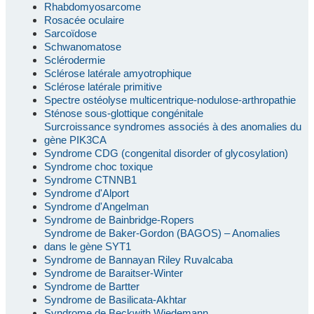
Rhabdomyosarcome
Rosacée oculaire
Sarcoïdose
Schwanomatose
Sclérodermie
Sclérose latérale amyotrophique
Sclérose latérale primitive
Spectre ostéolyse multicentrique-nodulose-arthropathie
Sténose sous-glottique congénitale
Surcroissance syndromes associés à des anomalies du
gène PIK3CA
Syndrome CDG (congenital disorder of glycosylation)
Syndrome choc toxique
Syndrome CTNNB1
Syndrome d'Alport
Syndrome d'Angelman
Syndrome de Bainbridge-Ropers
Syndrome de Baker-Gordon (BAGOS) – Anomalies
dans le gène SYT1
Syndrome de Bannayan Riley Ruvalcaba
Syndrome de Baraitser-Winter
Syndrome de Bartter
Syndrome de Basilicata-Akhtar
Syndrome de Beckwith Wiedemann