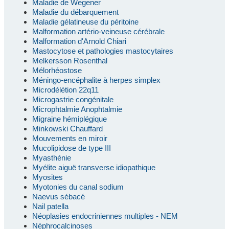
Maladie de Wegener
Maladie du débarquement
Maladie gélatineuse du péritoine
Malformation artério-veineuse cérébrale
Malformation d'Arnold Chiari
Mastocytose et pathologies mastocytaires
Melkersson Rosenthal
Mélorhéostose
Méningo-encéphalite à herpes simplex
Microdélétion 22q11
Microgastrie congénitale
Microphtalmie Anophtalmie
Migraine hémiplégique
Minkowski Chauffard
Mouvements en miroir
Mucolipidose de type III
Myasthénie
Myélite aiguë transverse idiopathique
Myosites
Myotonies du canal sodium
Naevus sébacé
Nail patella
Néoplasies endocriniennes multiples - NEM
Néphrocalcinoses