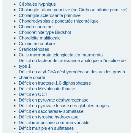
Céphalée hypnique
Cholangite biliaire primitive (ou Cirrhose biliaire primitive)
Cholangite sclérosante primitive
Chondrodysplasie ponctuée rhizomélique
Chondrosarcome
Choriorétinite type Birdshot
Choroïdite multifocale
Colobome oculaire
Craniosténoses
Cutis marmorata telengiectatica marmorata
Déficit du facteur de croissance analogue à l'insuline de
type 1
Déficit en acyl-CoA déshydrogénase des acides gras à
chaîne courte
Déficit en fructose-1,6-diphosphatase
Déficit en Mévalonate Kinase
Déficit en OCT
Déficit en pyruvate déshydrogénase
Déficit en pyruvate kinase des globules rouges
Déficit en saccharase-isomaltase
Déficit en tyrosine hydroxylase
Déficit immunitaire commun variable
Déficit multiple en sulfatases