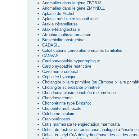
Anomalies dans le gène ZBTB18
Anomalies dans le gène ZMYND11
Aplasie de Michel
Aplasie médullaire idiopathique
Ataxie cérébelleuse
Ataxie-télangiectasie
Atrophie multisystématisée
Bronchiolite obstructive
CADASIL
Calcifications cérébrales primaires familiales
CANVAS
Cardiomyopathie hypertrophique
Cardiomyopathie restrictive
Cavernome cérébral
Céphalée hypnique
Cholangite biliaire primitive (ou Cirrhose biliaire primiti
Cholangite sclérosante primitive
Chondrodysplasie ponctuée rhizomélique
Chondrosarcome
Choriorétinite type Birdshot
Choroïdite multifocale
Colobome oculaire
Craniosténoses
Cutis marmorata telengiectatica marmorata
Déficit du facteur de croissance analogue à l'insuline
Déficit en acyl-CoA déshydrogénase des acides gras 