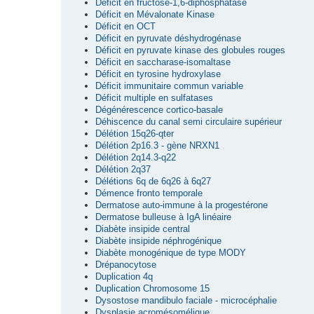
Déficit en fructose-1,6-diphosphatase
Déficit en Mévalonate Kinase
Déficit en OCT
Déficit en pyruvate déshydrogénase
Déficit en pyruvate kinase des globules rouges
Déficit en saccharase-isomaltase
Déficit en tyrosine hydroxylase
Déficit immunitaire commun variable
Déficit multiple en sulfatases
Dégénérescence cortico-basale
Déhiscence du canal semi circulaire supérieur
Délétion 15q26-qter
Délétion 2p16.3 - gène NRXN1
Délétion 2q14.3-q22
Délétion 2q37
Délétions 6q de 6q26 à 6q27
Démence fronto temporale
Dermatose auto-immune à la progestérone
Dermatose bulleuse à IgA linéaire
Diabète insipide central
Diabète insipide néphrogénique
Diabète monogénique de type MODY
Drépanocytose
Duplication 4q
Duplication Chromosome 15
Dysostose mandibulo faciale - microcéphalie
Dysplasie acromésomélique