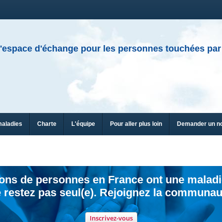
'espace d'échange pour les personnes touchées par
maladies
Charte
L'équipe
Pour aller plus loin
Demander un n
ions de personnes en France ont une maladi
 restez pas seul(e). Rejoignez la communau
Inscrivez-vous