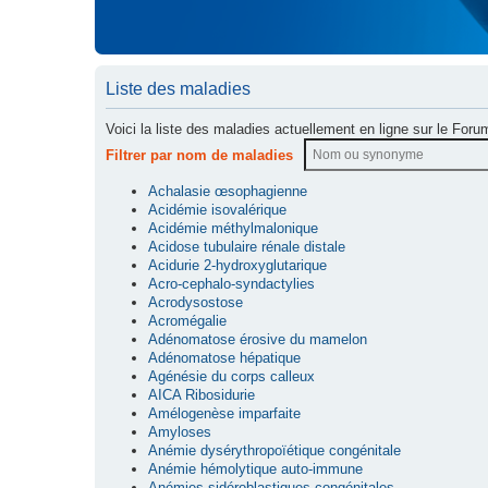
Liste des maladies
Voici la liste des maladies actuellement en ligne sur le Foru
Filtrer par nom de maladies
Achalasie œsophagienne
Acidémie isovalérique
Acidémie méthylmalonique
Acidose tubulaire rénale distale
Acidurie 2-hydroxyglutarique
Acro-cephalo-syndactylies
Acrodysostose
Acromégalie
Adénomatose érosive du mamelon
Adénomatose hépatique
Agénésie du corps calleux
AICA Ribosidurie
Amélogenèse imparfaite
Amyloses
Anémie dysérythropoïétique congénitale
Anémie hémolytique auto-immune
Anémies sidéroblastiques congénitales