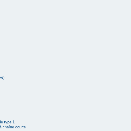
ve)
 de type 1
à chaîne courte