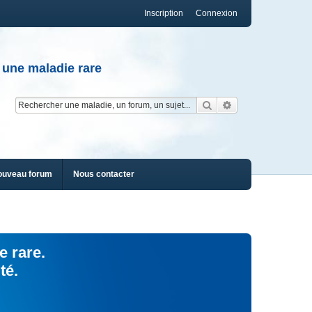
Inscription
Connexion
 une maladie rare
Rechercher
Recherche av
ouveau forum
Nous contacter
e rare.
té.