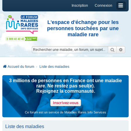
Inscription
Connexion
L'espace d'échange pour les
personnes touchées par une
maladie rare
Reche
Re
Accueil du forum
Liste des maladies
3 millions de personnes en France ont une maladie
rare. Ne restez pas seul(e).
Rejoignez la communauté.
Inscrivez-vous
Ce forum est un service de Maladies Rares Info Services
Liste des maladies