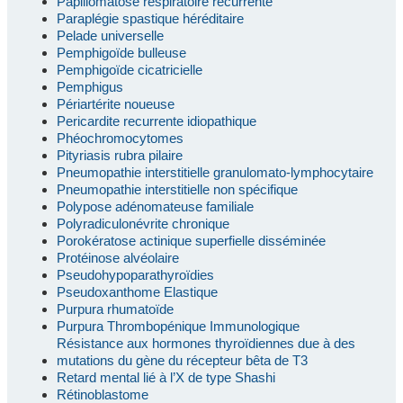
Papillomatose respiratoire récurrente
Paraplégie spastique héréditaire
Pelade universelle
Pemphigoïde bulleuse
Pemphigoïde cicatricielle
Pemphigus
Périartérite noueuse
Pericardite recurrente idiopathique
Phéochromocytomes
Pityriasis rubra pilaire
Pneumopathie interstitielle granulomato-lymphocytaire
Pneumopathie interstitielle non spécifique
Polypose adénomateuse familiale
Polyradiculonévrite chronique
Porokératose actinique superfielle disséminée
Protéinose alvéolaire
Pseudohypoparathyroïdies
Pseudoxanthome Elastique
Purpura rhumatoïde
Purpura Thrombopénique Immunologique
Résistance aux hormones thyroïdiennes due à des
mutations du gène du récepteur bêta de T3
Retard mental lié à l’X de type Shashi
Rétinoblastome