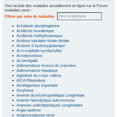
Voici la liste des maladies actuellement en ligne sur le Forum
maladies rares :
Filtrer par nom de maladies
Achalasie œsophagienne
Acidémie isovalérique
Acidémie méthylmalonique
Acidose tubulaire rénale distale
Acidurie 2-hydroxyglutarique
Acro-cephalo-syndactylies
Acrodysostose
Acromégalie
Adénomatose érosive du mamelon
Adénomatose hépatique
Agénésie du corps calleux
AICA Ribosidurie
Amélogenèse imparfaite
Amyloses
Anémie dysérythropoïétique congénitale
Anémie hémolytique auto-immune
Anémies sidéroblastiques congénitales
Angio-œdème
Angiomyolipome rénal