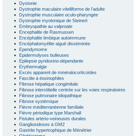
Dystonie
Dystrophie maculaire vitelliforme de l'adulte
Dystrophie musculaire oculo-pharyngée
Dystrophie myotonique de Steinert
Embryopathie au valproate
Encephalite de Rasmussen
Encéphalite limbique autoimmune
Encéphalomyélite aiguë disséminée
Ependymome
Epidermolyses bulleuses
Epilepsie pyridoxino-dépendante
Erythermalgie
Excès apparent de minéralocorticoïdes
Fasciite à éosinophiles
Fibrose hépatique congénitale
Fibrose interstitielle centrée sur les voies respiratoires
Fibrose pulmonaire idiopathique
Fibrose systémique
Fièvre méditerranéenne familiale
Fièvre périodique type Marshall
Fistules artério-veineuses durales
Gangliosidoses à GM2
Gastrite hypertrophique de Ménétrier
Glioblastome