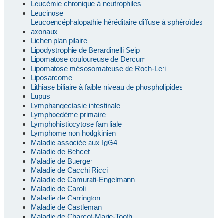
Leucémie chronique à neutrophiles
Leucinose
Leucoencéphalopathie héréditaire diffuse à sphéroïdes
axonaux
Lichen plan pilaire
Lipodystrophie de Berardinelli Seip
Lipomatose douloureuse de Dercum
Lipomatose mésosomateuse de Roch-Leri
Liposarcome
Lithiase biliaire à faible niveau de phospholipides
Lupus
Lymphangectasie intestinale
Lymphoedème primaire
Lymphohistiocytose familiale
Lymphome non hodgkinien
Maladie associée aux IgG4
Maladie de Behcet
Maladie de Buerger
Maladie de Cacchi Ricci
Maladie de Camurati-Engelmann
Maladie de Caroli
Maladie de Carrington
Maladie de Castleman
Maladie de Charcot-Marie-Tooth