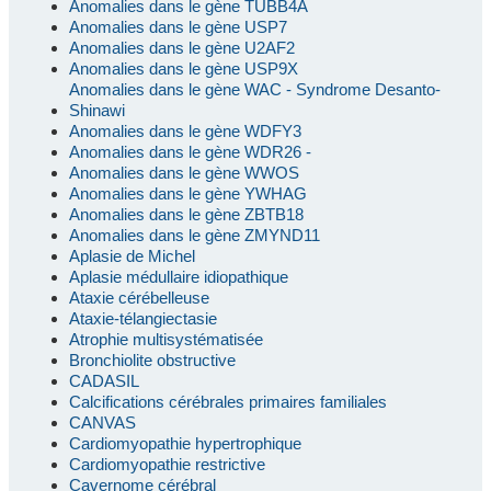
Anomalies dans le gène TUBB4A
Anomalies dans le gène USP7
Anomalies dans le gène U2AF2
Anomalies dans le gène USP9X
Anomalies dans le gène WAC - Syndrome Desanto-
Shinawi
Anomalies dans le gène WDFY3
Anomalies dans le gène WDR26 -
Anomalies dans le gène WWOS
Anomalies dans le gène YWHAG
Anomalies dans le gène ZBTB18
Anomalies dans le gène ZMYND11
Aplasie de Michel
Aplasie médullaire idiopathique
Ataxie cérébelleuse
Ataxie-télangiectasie
Atrophie multisystématisée
Bronchiolite obstructive
CADASIL
Calcifications cérébrales primaires familiales
CANVAS
Cardiomyopathie hypertrophique
Cardiomyopathie restrictive
Cavernome cérébral