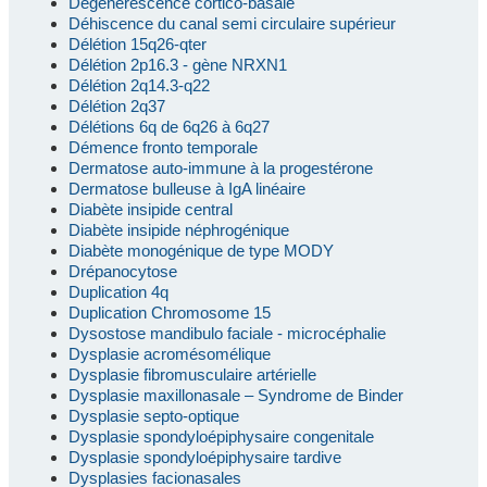
Dégénérescence cortico-basale
Déhiscence du canal semi circulaire supérieur
Délétion 15q26-qter
Délétion 2p16.3 - gène NRXN1
Délétion 2q14.3-q22
Délétion 2q37
Délétions 6q de 6q26 à 6q27
Démence fronto temporale
Dermatose auto-immune à la progestérone
Dermatose bulleuse à IgA linéaire
Diabète insipide central
Diabète insipide néphrogénique
Diabète monogénique de type MODY
Drépanocytose
Duplication 4q
Duplication Chromosome 15
Dysostose mandibulo faciale - microcéphalie
Dysplasie acromésomélique
Dysplasie fibromusculaire artérielle
Dysplasie maxillonasale – Syndrome de Binder
Dysplasie septo-optique
Dysplasie spondyloépiphysaire congenitale
Dysplasie spondyloépiphysaire tardive
Dysplasies facionasales