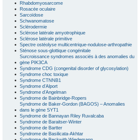
Rhabdomyosarcome
Rosacée oculaire
Sarcoïdose
Schwanomatose
Sclérodermie
Sclérose latérale amyotrophique
Sclérose latérale primitive
Spectre ostéolyse multicentrique-nodulose-arthropathie
Sténose sous-glottique congénitale
Surcroissance syndromes associés à des anomalies du
gène PIK3CA
Syndrome CDG (congenital disorder of glycosylation)
Syndrome choc toxique
Syndrome CTNNB1
Syndrome d'Alport
Syndrome d'Angelman
Syndrome de Bainbridge-Ropers
Syndrome de Baker-Gordon (BAGOS) – Anomalies
dans le gène SYT1
Syndrome de Bannayan Riley Ruvalcaba
Syndrome de Baraitser-Winter
Syndrome de Bartter
Syndrome de Basilicata-Akhtar
Syndrome de Beckwith Wiedemann