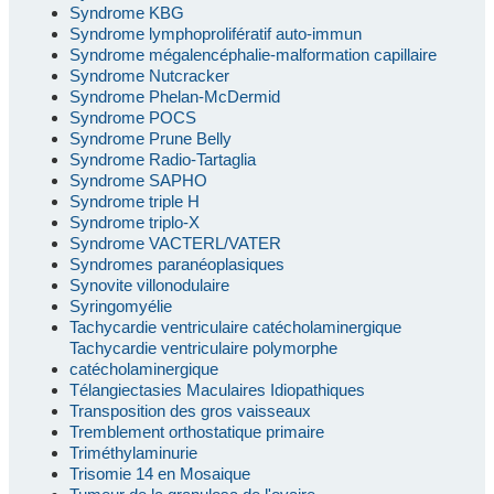
Syndrome KBG
Syndrome lymphoprolifératif auto-immun
Syndrome mégalencéphalie-malformation capillaire
Syndrome Nutcracker
Syndrome Phelan-McDermid
Syndrome POCS
Syndrome Prune Belly
Syndrome Radio-Tartaglia
Syndrome SAPHO
Syndrome triple H
Syndrome triplo-X
Syndrome VACTERL/VATER
Syndromes paranéoplasiques
Synovite villonodulaire
Syringomyélie
Tachycardie ventriculaire catécholaminergique
Tachycardie ventriculaire polymorphe
catécholaminergique
Télangiectasies Maculaires Idiopathiques
Transposition des gros vaisseaux
Tremblement orthostatique primaire
Triméthylaminurie
Trisomie 14 en Mosaique