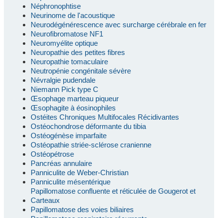
Néphronophtise
Neurinome de l'acoustique
Neurodégénérescence avec surcharge cérébrale en fer
Neurofibromatose NF1
Neuromyélite optique
Neuropathie des petites fibres
Neuropathie tomaculaire
Neutropénie congénitale sévère
Névralgie pudendale
Niemann Pick type C
Œsophage marteau piqueur
Œsophagite à éosinophiles
Ostéites Chroniques Multifocales Récidivantes
Ostéochondrose déformante du tibia
Ostéogénèse imparfaite
Ostéopathie striée-sclérose cranienne
Ostéopétrose
Pancréas annulaire
Panniculite de Weber-Christian
Panniculite mésentérique
Papillomatose confluente et réticulée de Gougerot et
Carteaux
Papillomatose des voies biliaires