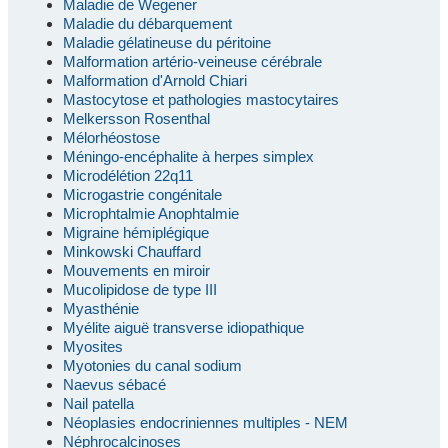
Maladie de Wegener
Maladie du débarquement
Maladie gélatineuse du péritoine
Malformation artério-veineuse cérébrale
Malformation d'Arnold Chiari
Mastocytose et pathologies mastocytaires
Melkersson Rosenthal
Mélorhéostose
Méningo-encéphalite à herpes simplex
Microdélétion 22q11
Microgastrie congénitale
Microphtalmie Anophtalmie
Migraine hémiplégique
Minkowski Chauffard
Mouvements en miroir
Mucolipidose de type III
Myasthénie
Myélite aiguë transverse idiopathique
Myosites
Myotonies du canal sodium
Naevus sébacé
Nail patella
Néoplasies endocriniennes multiples - NEM
Néphrocalcinoses