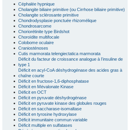
Céphalée hypnique
Cholangite biliaire primitive (ou Cirrhose biliaire primitive)
Cholangite sclérosante primitive
Chondrodysplasie ponctuée rhizomélique
Chondrosarcome
Choriorétinite type Birdshot
Choroïdite multifocale
Colobome oculaire
Craniosténoses
Cutis marmorata telengiectatica marmorata
Déficit du facteur de croissance analogue à l'insuline de
type 1
Déficit en acyl-CoA déshydrogénase des acides gras à
chaîne courte
Déficit en fructose-1,6-diphosphatase
Déficit en Mévalonate Kinase
Déficit en OCT
Déficit en pyruvate déshydrogénase
Déficit en pyruvate kinase des globules rouges
Déficit en saccharase-isomaltase
Déficit en tyrosine hydroxylase
Déficit immunitaire commun variable
Déficit multiple en sulfatases