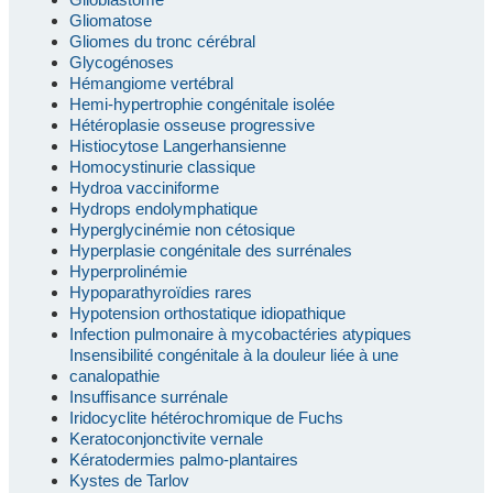
Gliomatose
Gliomes du tronc cérébral
Glycogénoses
Hémangiome vertébral
Hemi-hypertrophie congénitale isolée
Hétéroplasie osseuse progressive
Histiocytose Langerhansienne
Homocystinurie classique
Hydroa vacciniforme
Hydrops endolymphatique
Hyperglycinémie non cétosique
Hyperplasie congénitale des surrénales
Hyperprolinémie
Hypoparathyroïdies rares
Hypotension orthostatique idiopathique
Infection pulmonaire à mycobactéries atypiques
Insensibilité congénitale à la douleur liée à une
canalopathie
Insuffisance surrénale
Iridocyclite hétérochromique de Fuchs
Keratoconjonctivite vernale
Kératodermies palmo-plantaires
Kystes de Tarlov