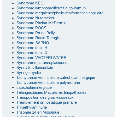
Syndrome KBG
Syndrome lymphoprolifératif auto-immun
Syndrome mégalencéphalie-malformation capillaire
Syndrome Nutcracker
Syndrome Phelan-McDermid
Syndrome POCS
Syndrome Prune Belly
Syndrome Radio-Tartaglia
Syndrome SAPHO
Syndrome triple H
Syndrome triplo-X
Syndrome VACTERL/VATER
Syndromes paranéoplasiques
Synovite villonodulaire
Syringomyélie
Tachycardie ventriculaire catécholaminergique
Tachycardie ventriculaire polymorphe
catécholaminergique
Télangiectasies Maculaires Idiopathiques
Transposition des gros vaisseaux
Tremblement orthostatique primaire
Triméthylaminurie
Trisomie 14 en Mosaique