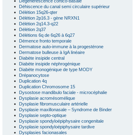
Dégénérescence cortico-basale
Déhiscence du canal semi circulaire supérieur
Délétion 15q26-qter
Délétion 2p16.3 - gène NRXN1
Délétion 2q14.3-q22
Délétion 2q37
Délétions 6q de 6q26 à 6q27
Démence fronto temporale
Dermatose auto-immune à la progestérone
Dermatose bulleuse à IgA linéaire
Diabète insipide central
Diabète insipide néphrogénique
Diabète monogénique de type MODY
Drépanocytose
Duplication 4q
Duplication Chromosome 15
Dysostose mandibulo faciale - microcéphalie
Dysplasie acromésomélique
Dysplasie fibromusculaire artérielle
Dysplasie maxillonasale – Syndrome de Binder
Dysplasie septo-optique
Dysplasie spondyloépiphysaire congenitale
Dysplasie spondyloépiphysaire tardive
Dysplasies facionasales