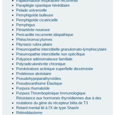
Papillomatose respiratoire récurrente
Paraplégie spastique héréditaire
Pelade universelle
Pemphigoïde bulleuse
Pemphigoïde cicatricielle
Pemphigus
Périartérite noueuse
Pericardite recurrente idiopathique
Phéochromocytomes
Pityriasis rubra pilaire
Pneumopathie interstitielle granulomato-lymphocytaire
Pneumopathie interstitielle non spécifique
Polypose adénomateuse familiale
Polyradiculonévrite chronique
Porokératose actinique superfielle disséminée
Protéinose alvéolaire
Pseudohypoparathyroïdies
Pseudoxanthome Elastique
Purpura rhumatoïde
Purpura Thrombopénique Immunologique
Résistance aux hormones thyroïdiennes due à des
mutations du gène du récepteur bêta de T3
Retard mental lié à l’X de type Shashi
Rétinoblastome