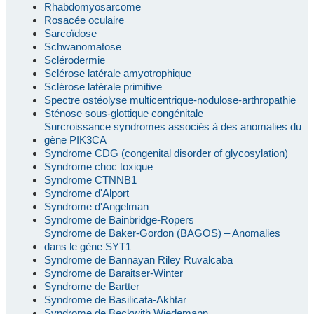
Rhabdomyosarcome
Rosacée oculaire
Sarcoïdose
Schwanomatose
Sclérodermie
Sclérose latérale amyotrophique
Sclérose latérale primitive
Spectre ostéolyse multicentrique-nodulose-arthropathie
Sténose sous-glottique congénitale
Surcroissance syndromes associés à des anomalies du
gène PIK3CA
Syndrome CDG (congenital disorder of glycosylation)
Syndrome choc toxique
Syndrome CTNNB1
Syndrome d'Alport
Syndrome d'Angelman
Syndrome de Bainbridge-Ropers
Syndrome de Baker-Gordon (BAGOS) – Anomalies
dans le gène SYT1
Syndrome de Bannayan Riley Ruvalcaba
Syndrome de Baraitser-Winter
Syndrome de Bartter
Syndrome de Basilicata-Akhtar
Syndrome de Beckwith Wiedemann