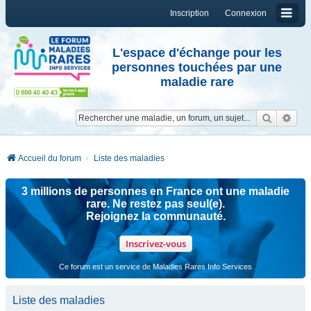
Inscription
Connexion
L'espace d'échange pour les
personnes touchées par une
maladie rare
Reche
Re
Accueil du forum
Liste des maladies
3 millions de personnes en France ont une maladie
rare. Ne restez pas seul(e).
Rejoignez la communauté.
Inscrivez-vous
Ce forum est un service de Maladies Rares Info Services
Liste des maladies