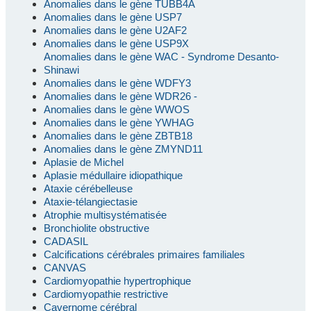
Anomalies dans le gène TUBB4A
Anomalies dans le gène USP7
Anomalies dans le gène U2AF2
Anomalies dans le gène USP9X
Anomalies dans le gène WAC - Syndrome Desanto-
Shinawi
Anomalies dans le gène WDFY3
Anomalies dans le gène WDR26 -
Anomalies dans le gène WWOS
Anomalies dans le gène YWHAG
Anomalies dans le gène ZBTB18
Anomalies dans le gène ZMYND11
Aplasie de Michel
Aplasie médullaire idiopathique
Ataxie cérébelleuse
Ataxie-télangiectasie
Atrophie multisystématisée
Bronchiolite obstructive
CADASIL
Calcifications cérébrales primaires familiales
CANVAS
Cardiomyopathie hypertrophique
Cardiomyopathie restrictive
Cavernome cérébral