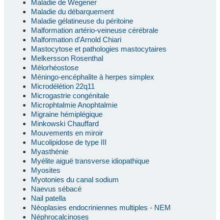
Maladie de Wegener
Maladie du débarquement
Maladie gélatineuse du péritoine
Malformation artério-veineuse cérébrale
Malformation d'Arnold Chiari
Mastocytose et pathologies mastocytaires
Melkersson Rosenthal
Mélorhéostose
Méningo-encéphalite à herpes simplex
Microdélétion 22q11
Microgastrie congénitale
Microphtalmie Anophtalmie
Migraine hémiplégique
Minkowski Chauffard
Mouvements en miroir
Mucolipidose de type III
Myasthénie
Myélite aiguë transverse idiopathique
Myosites
Myotonies du canal sodium
Naevus sébacé
Nail patella
Néoplasies endocriniennes multiples - NEM
Néphrocalcinoses