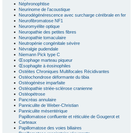
Néphronophtise
Neurinome de l'acoustique
Neurodégénérescence avec surcharge cérébrale en fer
Neurofibromatose NF1
Neuromyélite optique
Neuropathie des petites fibres
Neuropathie tomaculaire
Neutropénie congénitale sévère
Névralgie pudendale
Niemann Pick type C
Œsophage marteau piqueur
Œsophagite à éosinophiles
Ostéites Chroniques Multifocales Récidivantes
Ostéochondrose déformante du tibia
Ostéogénèse imparfaite
Ostéopathie striée-sclérose cranienne
Ostéopétrose
Pancréas annulaire
Panniculite de Weber-Christian
Panniculite mésentérique
Papillomatose confluente et réticulée de Gougerot et
Carteaux
Papillomatose des voies biliaires