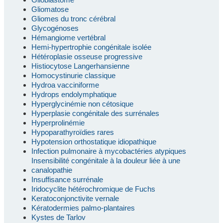
Gliomatose
Gliomes du tronc cérébral
Glycogénoses
Hémangiome vertébral
Hemi-hypertrophie congénitale isolée
Hétéroplasie osseuse progressive
Histiocytose Langerhansienne
Homocystinurie classique
Hydroa vacciniforme
Hydrops endolymphatique
Hyperglycinémie non cétosique
Hyperplasie congénitale des surrénales
Hyperprolinémie
Hypoparathyroïdies rares
Hypotension orthostatique idiopathique
Infection pulmonaire à mycobactéries atypiques
Insensibilité congénitale à la douleur liée à une
canalopathie
Insuffisance surrénale
Iridocyclite hétérochromique de Fuchs
Keratoconjonctivite vernale
Kératodermies palmo-plantaires
Kystes de Tarlov