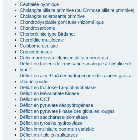
Céphalée hypnique
Cholangite biliaire primitive (ou Cirrhose biliaire primitive)
Cholangite sclérosante primitive
Chondrodysplasie ponctuée rhizomélique
Chondrosarcome
Choriorétinite type Birdshot
Choroïdite multifocale
Colobome oculaire
Craniosténoses
Cutis marmorata telengiectatica marmorata
Déficit du facteur de croissance analogue à l'insuline de
type 1
Déficit en acyl-CoA déshydrogénase des acides gras à
chaîne courte
Déficit en fructose-1,6-diphosphatase
Déficit en Mévalonate Kinase
Déficit en OCT
Déficit en pyruvate déshydrogénase
Déficit en pyruvate kinase des globules rouges
Déficit en saccharase-isomaltase
Déficit en tyrosine hydroxylase
Déficit immunitaire commun variable
Déficit multiple en sulfatases