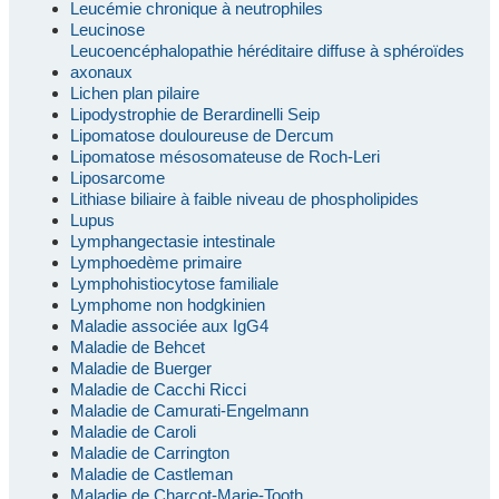
Leucémie chronique à neutrophiles
Leucinose
Leucoencéphalopathie héréditaire diffuse à sphéroïdes
axonaux
Lichen plan pilaire
Lipodystrophie de Berardinelli Seip
Lipomatose douloureuse de Dercum
Lipomatose mésosomateuse de Roch-Leri
Liposarcome
Lithiase biliaire à faible niveau de phospholipides
Lupus
Lymphangectasie intestinale
Lymphoedème primaire
Lymphohistiocytose familiale
Lymphome non hodgkinien
Maladie associée aux IgG4
Maladie de Behcet
Maladie de Buerger
Maladie de Cacchi Ricci
Maladie de Camurati-Engelmann
Maladie de Caroli
Maladie de Carrington
Maladie de Castleman
Maladie de Charcot-Marie-Tooth