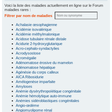
Voici la liste des maladies actuellement en ligne sur le Forum
maladies rares :
Filtrer par nom de maladies
Achalasie œsophagienne
Acidémie isovalérique
Acidémie méthylmalonique
Acidose tubulaire rénale distale
Acidurie 2-hydroxyglutarique
Acro-cephalo-syndactylies
Acrodysostose
Acromégalie
Adénomatose érosive du mamelon
Adénomatose hépatique
Agénésie du corps calleux
AICA Ribosidurie
Amélogenèse imparfaite
Amyloses
Anémie dysérythropoïétique congénitale
Anémie hémolytique auto-immune
Anémies sidéroblastiques congénitales
Angio-œdème
Angiomyolipome rénal