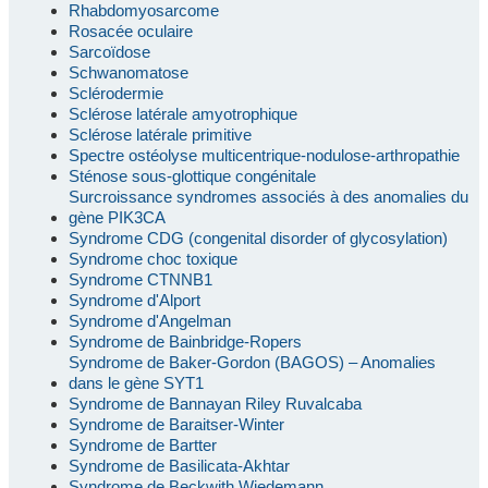
Rhabdomyosarcome
Rosacée oculaire
Sarcoïdose
Schwanomatose
Sclérodermie
Sclérose latérale amyotrophique
Sclérose latérale primitive
Spectre ostéolyse multicentrique-nodulose-arthropathie
Sténose sous-glottique congénitale
Surcroissance syndromes associés à des anomalies du
gène PIK3CA
Syndrome CDG (congenital disorder of glycosylation)
Syndrome choc toxique
Syndrome CTNNB1
Syndrome d'Alport
Syndrome d'Angelman
Syndrome de Bainbridge-Ropers
Syndrome de Baker-Gordon (BAGOS) – Anomalies
dans le gène SYT1
Syndrome de Bannayan Riley Ruvalcaba
Syndrome de Baraitser-Winter
Syndrome de Bartter
Syndrome de Basilicata-Akhtar
Syndrome de Beckwith Wiedemann