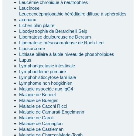
Leucémie chronique à neutrophiles
Leucinose
Leucoencéphalopathie héréditaire diffuse à sphéroïdes
axonaux
Lichen plan pilaire
Lipodystrophie de Berardinelli Seip
Lipomatose douloureuse de Dercum
Lipomatose mésosomateuse de Roch-Leri
Liposarcome
Lithiase biliaire à faible niveau de phospholipides
Lupus
Lymphangectasie intestinale
Lymphoedème primaire
Lymphohistiocytose familiale
Lymphome non hodgkinien
Maladie associée aux IgG4
Maladie de Behcet
Maladie de Buerger
Maladie de Cacchi Ricci
Maladie de Camurati-Engelmann
Maladie de Caroli
Maladie de Carrington
Maladie de Castleman
Maladie de Charcot-Marie-Tooth