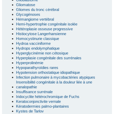
Gliomatose
Gliomes du tronc cérébral
Glycogénoses
Hémangiome vertébral
Hemi-hypertrophie congénitale isolée
Hétéroplasie osseuse progressive
Histiocytose Langerhansienne
Homocystinurie classique
Hydroa vacciniforme
Hydrops endolymphatique
Hyperglycinémie non cétosique
Hyperplasie congénitale des surrénales
Hyperprolinémie
Hypoparathyroïdies rares
Hypotension orthostatique idiopathique
Infection pulmonaire à mycobactéries atypiques
Insensibilité congénitale à la douleur liée à une
canalopathie
Insuffisance surrénale
Iridocyclite hétérochromique de Fuchs
Keratoconjonctivite vernale
Kératodermies palmo-plantaires
Kystes de Tarlov