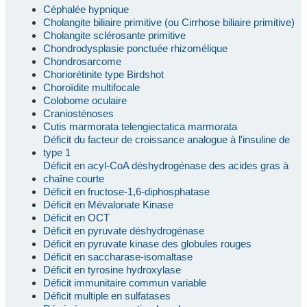
Céphalée hypnique
Cholangite biliaire primitive (ou Cirrhose biliaire primitive)
Cholangite sclérosante primitive
Chondrodysplasie ponctuée rhizomélique
Chondrosarcome
Choriorétinite type Birdshot
Choroïdite multifocale
Colobome oculaire
Craniosténoses
Cutis marmorata telengiectatica marmorata
Déficit du facteur de croissance analogue à l'insuline de
type 1
Déficit en acyl-CoA déshydrogénase des acides gras à
chaîne courte
Déficit en fructose-1,6-diphosphatase
Déficit en Mévalonate Kinase
Déficit en OCT
Déficit en pyruvate déshydrogénase
Déficit en pyruvate kinase des globules rouges
Déficit en saccharase-isomaltase
Déficit en tyrosine hydroxylase
Déficit immunitaire commun variable
Déficit multiple en sulfatases