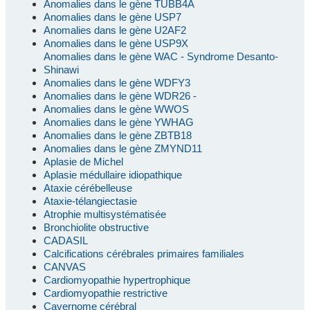
Anomalies dans le gène TUBB4A
Anomalies dans le gène USP7
Anomalies dans le gène U2AF2
Anomalies dans le gène USP9X
Anomalies dans le gène WAC - Syndrome Desanto-
Shinawi
Anomalies dans le gène WDFY3
Anomalies dans le gène WDR26 -
Anomalies dans le gène WWOS
Anomalies dans le gène YWHAG
Anomalies dans le gène ZBTB18
Anomalies dans le gène ZMYND11
Aplasie de Michel
Aplasie médullaire idiopathique
Ataxie cérébelleuse
Ataxie-télangiectasie
Atrophie multisystématisée
Bronchiolite obstructive
CADASIL
Calcifications cérébrales primaires familiales
CANVAS
Cardiomyopathie hypertrophique
Cardiomyopathie restrictive
Cavernome cérébral