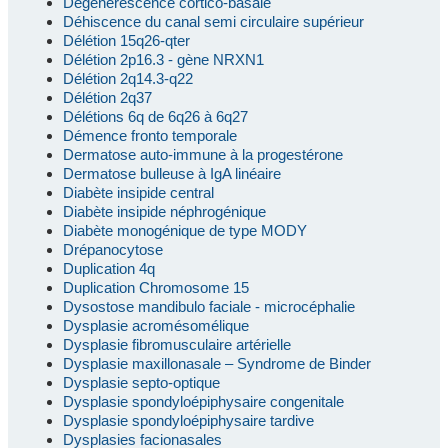
Dégénérescence cortico-basale
Déhiscence du canal semi circulaire supérieur
Délétion 15q26-qter
Délétion 2p16.3 - gène NRXN1
Délétion 2q14.3-q22
Délétion 2q37
Délétions 6q de 6q26 à 6q27
Démence fronto temporale
Dermatose auto-immune à la progestérone
Dermatose bulleuse à IgA linéaire
Diabète insipide central
Diabète insipide néphrogénique
Diabète monogénique de type MODY
Drépanocytose
Duplication 4q
Duplication Chromosome 15
Dysostose mandibulo faciale - microcéphalie
Dysplasie acromésomélique
Dysplasie fibromusculaire artérielle
Dysplasie maxillonasale – Syndrome de Binder
Dysplasie septo-optique
Dysplasie spondyloépiphysaire congenitale
Dysplasie spondyloépiphysaire tardive
Dysplasies facionasales