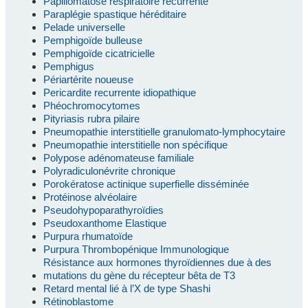
Papillomatose respiratoire récurrente
Paraplégie spastique héréditaire
Pelade universelle
Pemphigoïde bulleuse
Pemphigoïde cicatricielle
Pemphigus
Périartérite noueuse
Pericardite recurrente idiopathique
Phéochromocytomes
Pityriasis rubra pilaire
Pneumopathie interstitielle granulomato-lymphocytaire
Pneumopathie interstitielle non spécifique
Polypose adénomateuse familiale
Polyradiculonévrite chronique
Porokératose actinique superfielle disséminée
Protéinose alvéolaire
Pseudohypoparathyroïdies
Pseudoxanthome Elastique
Purpura rhumatoïde
Purpura Thrombopénique Immunologique
Résistance aux hormones thyroïdiennes due à des
mutations du gène du récepteur bêta de T3
Retard mental lié à l’X de type Shashi
Rétinoblastome