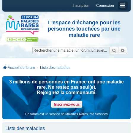
Inscription
Connexion
L'espace d'échange pour les
personnes touchées par une
maladie rare
Reche
Re
Accueil du forum
Liste des maladies
3 millions de personnes en France ont une maladie
rare. Ne restez pas seul(e).
Rejoignez la communauté.
Inscrivez-vous
Ce forum est un service de Maladies Rares Info Services
Liste des maladies