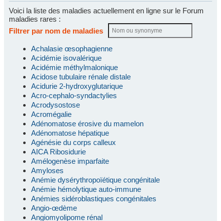
Voici la liste des maladies actuellement en ligne sur le Forum
maladies rares :
Filtrer par nom de maladies
Achalasie œsophagienne
Acidémie isovalérique
Acidémie méthylmalonique
Acidose tubulaire rénale distale
Acidurie 2-hydroxyglutarique
Acro-cephalo-syndactylies
Acrodysostose
Acromégalie
Adénomatose érosive du mamelon
Adénomatose hépatique
Agénésie du corps calleux
AICA Ribosidurie
Amélogenèse imparfaite
Amyloses
Anémie dysérythropoïétique congénitale
Anémie hémolytique auto-immune
Anémies sidéroblastiques congénitales
Angio-œdème
Angiomyolipome rénal