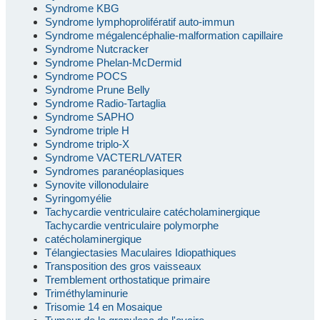
Syndrome KBG
Syndrome lymphoprolifératif auto-immun
Syndrome mégalencéphalie-malformation capillaire
Syndrome Nutcracker
Syndrome Phelan-McDermid
Syndrome POCS
Syndrome Prune Belly
Syndrome Radio-Tartaglia
Syndrome SAPHO
Syndrome triple H
Syndrome triplo-X
Syndrome VACTERL/VATER
Syndromes paranéoplasiques
Synovite villonodulaire
Syringomyélie
Tachycardie ventriculaire catécholaminergique
Tachycardie ventriculaire polymorphe
catécholaminergique
Télangiectasies Maculaires Idiopathiques
Transposition des gros vaisseaux
Tremblement orthostatique primaire
Triméthylaminurie
Trisomie 14 en Mosaique