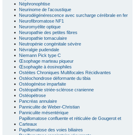
Néphronophtise
Neurinome de l'acoustique
Neurodégénérescence avec surcharge cérébrale en fer
Neurofibromatose NF1
Neuromyélite optique
Neuropathie des petites fibres
Neuropathie tomaculaire
Neutropénie congénitale sévère
Névralgie pudendale
Niemann Pick type C
Œsophage marteau piqueur
Œsophagite à éosinophiles
Ostéites Chroniques Multifocales Récidivantes
Ostéochondrose déformante du tibia
Ostéogénèse imparfaite
Ostéopathie striée-sclérose cranienne
Ostéopétrose
Pancréas annulaire
Panniculite de Weber-Christian
Panniculite mésentérique
Papillomatose confluente et réticulée de Gougerot et
Carteaux
Papillomatose des voies biliaires