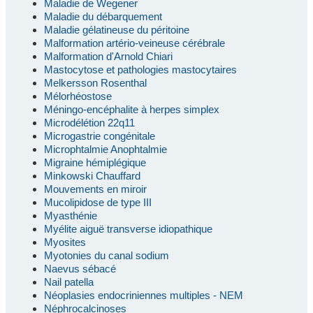
Maladie de Wegener
Maladie du débarquement
Maladie gélatineuse du péritoine
Malformation artério-veineuse cérébrale
Malformation d'Arnold Chiari
Mastocytose et pathologies mastocytaires
Melkersson Rosenthal
Mélorhéostose
Méningo-encéphalite à herpes simplex
Microdélétion 22q11
Microgastrie congénitale
Microphtalmie Anophtalmie
Migraine hémiplégique
Minkowski Chauffard
Mouvements en miroir
Mucolipidose de type III
Myasthénie
Myélite aiguë transverse idiopathique
Myosites
Myotonies du canal sodium
Naevus sébacé
Nail patella
Néoplasies endocriniennes multiples - NEM
Néphrocalcinoses