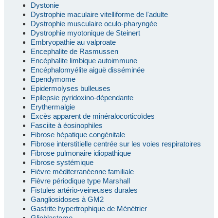
Dystonie
Dystrophie maculaire vitelliforme de l'adulte
Dystrophie musculaire oculo-pharyngée
Dystrophie myotonique de Steinert
Embryopathie au valproate
Encephalite de Rasmussen
Encéphalite limbique autoimmune
Encéphalomyélite aiguë disséminée
Ependymome
Epidermolyses bulleuses
Epilepsie pyridoxino-dépendante
Erythermalgie
Excès apparent de minéralocorticoïdes
Fasciite à éosinophiles
Fibrose hépatique congénitale
Fibrose interstitielle centrée sur les voies respiratoires
Fibrose pulmonaire idiopathique
Fibrose systémique
Fièvre méditerranéenne familiale
Fièvre périodique type Marshall
Fistules artério-veineuses durales
Gangliosidoses à GM2
Gastrite hypertrophique de Ménétrier
Glioblastome