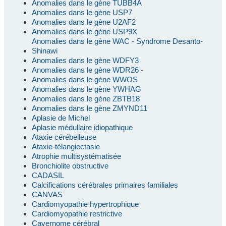
Anomalies dans le gène TUBB4A
Anomalies dans le gène USP7
Anomalies dans le gène U2AF2
Anomalies dans le gène USP9X
Anomalies dans le gène WAC - Syndrome Desanto-
Shinawi
Anomalies dans le gène WDFY3
Anomalies dans le gène WDR26 -
Anomalies dans le gène WWOS
Anomalies dans le gène YWHAG
Anomalies dans le gène ZBTB18
Anomalies dans le gène ZMYND11
Aplasie de Michel
Aplasie médullaire idiopathique
Ataxie cérébelleuse
Ataxie-télangiectasie
Atrophie multisystématisée
Bronchiolite obstructive
CADASIL
Calcifications cérébrales primaires familiales
CANVAS
Cardiomyopathie hypertrophique
Cardiomyopathie restrictive
Cavernome cérébral