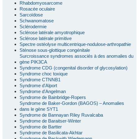
Rhabdomyosarcome
Rosacée oculaire
Sarcoïdose
Schwanomatose
Sclérodermie
Sclérose latérale amyotrophique
Sclérose latérale primitive
Spectre ostéolyse multicentrique-nodulose-arthropathie
Sténose sous-glottique congénitale
Surcroissance syndromes associés à des anomalies du
gène PIK3CA
Syndrome CDG (congenital disorder of glycosylation)
Syndrome choc toxique
Syndrome CTNNB1
Syndrome d'Alport
Syndrome d'Angelman
Syndrome de Bainbridge-Ropers
Syndrome de Baker-Gordon (BAGOS) – Anomalies
dans le gène SYT1
Syndrome de Bannayan Riley Ruvalcaba
Syndrome de Baraitser-Winter
Syndrome de Bartter
Syndrome de Basilicata-Akhtar
Syndrome de Beckwith Wiedemann