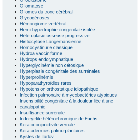
Gliomatose
Gliomes du tronc cérébral
Glycogénoses
Hémangiome vertébral
Hemi-hypertrophie congénitale isolée
Hétéroplasie osseuse progressive
Histiocytose Langerhansienne
Homocystinurie classique
Hydroa vacciniforme
Hydrops endolymphatique
Hyperglycinémie non cétosique
Hyperplasie congénitale des surrénales
Hyperprolinémie
Hypoparathyroïdies rares
Hypotension orthostatique idiopathique
Infection pulmonaire à mycobactéries atypiques
Insensibilité congénitale à la douleur liée à une
canalopathie
Insuffisance surrénale
Iridocyclite hétérochromique de Fuchs
Keratoconjonctivite vernale
Kératodermies palmo-plantaires
Kystes de Tarlov