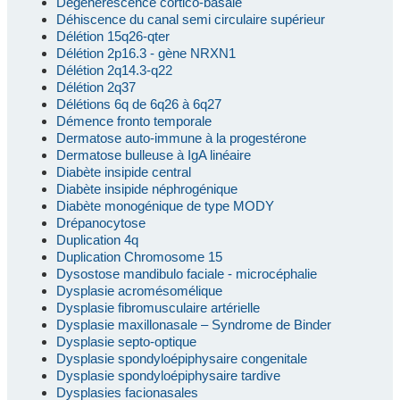
Dégénérescence cortico-basale
Déhiscence du canal semi circulaire supérieur
Délétion 15q26-qter
Délétion 2p16.3 - gène NRXN1
Délétion 2q14.3-q22
Délétion 2q37
Délétions 6q de 6q26 à 6q27
Démence fronto temporale
Dermatose auto-immune à la progestérone
Dermatose bulleuse à IgA linéaire
Diabète insipide central
Diabète insipide néphrogénique
Diabète monogénique de type MODY
Drépanocytose
Duplication 4q
Duplication Chromosome 15
Dysostose mandibulo faciale - microcéphalie
Dysplasie acromésomélique
Dysplasie fibromusculaire artérielle
Dysplasie maxillonasale – Syndrome de Binder
Dysplasie septo-optique
Dysplasie spondyloépiphysaire congenitale
Dysplasie spondyloépiphysaire tardive
Dysplasies facionasales