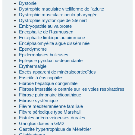
Dystonie
Dystrophie maculaire vitelliforme de l'adulte
Dystrophie musculaire oculo-pharyngée
Dystrophie myotonique de Steinert
Embryopathie au valproate
Encephalite de Rasmussen
Encéphalite limbique autoimmune
Encéphalomyélite aiguë disséminée
Ependymome
Epidermolyses bulleuses
Epilepsie pyridoxino-dépendante
Erythermalgie
Excès apparent de minéralocorticoïdes
Fasciite à éosinophiles
Fibrose hépatique congénitale
Fibrose interstitielle centrée sur les voies respiratoires
Fibrose pulmonaire idiopathique
Fibrose systémique
Fièvre méditerranéenne familiale
Fièvre périodique type Marshall
Fistules artério-veineuses durales
Gangliosidoses à GM2
Gastrite hypertrophique de Ménétrier
Glioblastome