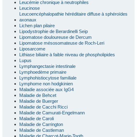
Leucémie chronique à neutrophiles
Leucinose
Leucoencéphalopathie héréditaire diffuse à sphéroïdes
axonaux
Lichen plan pilaire
Lipodystrophie de Berardinelli Seip
Lipomatose douloureuse de Dercum
Lipomatose mésosomateuse de Roch-Leri
Liposarcome
Lithiase biliaire à faible niveau de phospholipides
Lupus
Lymphangectasie intestinale
Lymphoedème primaire
Lymphohistiocytose familiale
Lymphome non hodgkinien
Maladie associée aux IgG4
Maladie de Behcet
Maladie de Buerger
Maladie de Cacchi Ricci
Maladie de Camurati-Engelmann
Maladie de Caroli
Maladie de Carrington
Maladie de Castleman
Maladie de Charcot-Marie-Tooth