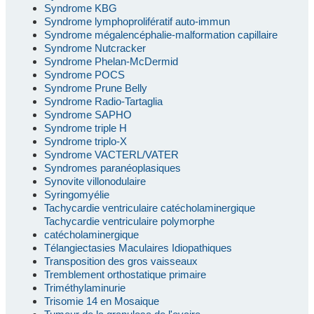
Syndrome KBG
Syndrome lymphoprolifératif auto-immun
Syndrome mégalencéphalie-malformation capillaire
Syndrome Nutcracker
Syndrome Phelan-McDermid
Syndrome POCS
Syndrome Prune Belly
Syndrome Radio-Tartaglia
Syndrome SAPHO
Syndrome triple H
Syndrome triplo-X
Syndrome VACTERL/VATER
Syndromes paranéoplasiques
Synovite villonodulaire
Syringomyélie
Tachycardie ventriculaire catécholaminergique
Tachycardie ventriculaire polymorphe
catécholaminergique
Télangiectasies Maculaires Idiopathiques
Transposition des gros vaisseaux
Tremblement orthostatique primaire
Triméthylaminurie
Trisomie 14 en Mosaique