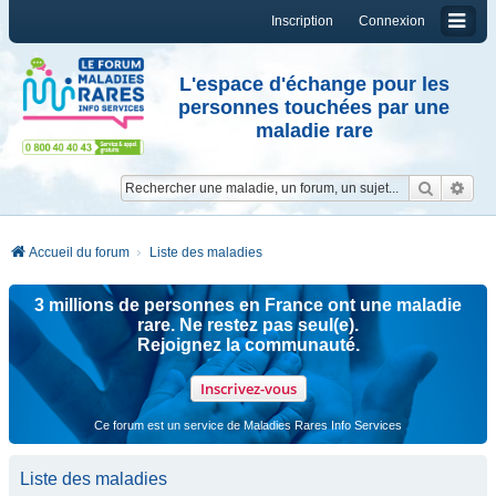
Inscription
Connexion
L'espace d'échange pour les
personnes touchées par une
maladie rare
Reche
Re
Accueil du forum
Liste des maladies
3 millions de personnes en France ont une maladie
rare. Ne restez pas seul(e).
Rejoignez la communauté.
Inscrivez-vous
Ce forum est un service de Maladies Rares Info Services
Liste des maladies