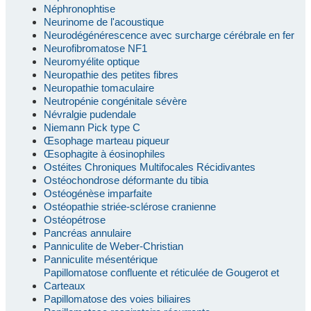
Néphronophtise
Neurinome de l'acoustique
Neurodégénérescence avec surcharge cérébrale en fer
Neurofibromatose NF1
Neuromyélite optique
Neuropathie des petites fibres
Neuropathie tomaculaire
Neutropénie congénitale sévère
Névralgie pudendale
Niemann Pick type C
Œsophage marteau piqueur
Œsophagite à éosinophiles
Ostéites Chroniques Multifocales Récidivantes
Ostéochondrose déformante du tibia
Ostéogénèse imparfaite
Ostéopathie striée-sclérose cranienne
Ostéopétrose
Pancréas annulaire
Panniculite de Weber-Christian
Panniculite mésentérique
Papillomatose confluente et réticulée de Gougerot et
Carteaux
Papillomatose des voies biliaires