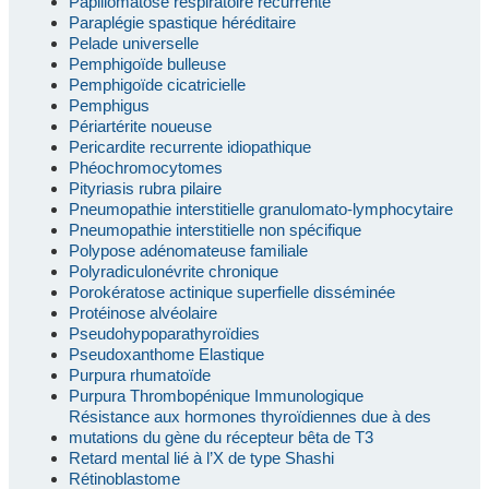
Papillomatose respiratoire récurrente
Paraplégie spastique héréditaire
Pelade universelle
Pemphigoïde bulleuse
Pemphigoïde cicatricielle
Pemphigus
Périartérite noueuse
Pericardite recurrente idiopathique
Phéochromocytomes
Pityriasis rubra pilaire
Pneumopathie interstitielle granulomato-lymphocytaire
Pneumopathie interstitielle non spécifique
Polypose adénomateuse familiale
Polyradiculonévrite chronique
Porokératose actinique superfielle disséminée
Protéinose alvéolaire
Pseudohypoparathyroïdies
Pseudoxanthome Elastique
Purpura rhumatoïde
Purpura Thrombopénique Immunologique
Résistance aux hormones thyroïdiennes due à des
mutations du gène du récepteur bêta de T3
Retard mental lié à l’X de type Shashi
Rétinoblastome