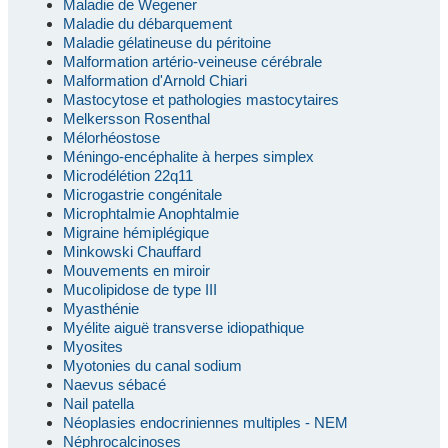
Maladie de Wegener
Maladie du débarquement
Maladie gélatineuse du péritoine
Malformation artério-veineuse cérébrale
Malformation d'Arnold Chiari
Mastocytose et pathologies mastocytaires
Melkersson Rosenthal
Mélorhéostose
Méningo-encéphalite à herpes simplex
Microdélétion 22q11
Microgastrie congénitale
Microphtalmie Anophtalmie
Migraine hémiplégique
Minkowski Chauffard
Mouvements en miroir
Mucolipidose de type III
Myasthénie
Myélite aiguë transverse idiopathique
Myosites
Myotonies du canal sodium
Naevus sébacé
Nail patella
Néoplasies endocriniennes multiples - NEM
Néphrocalcinoses