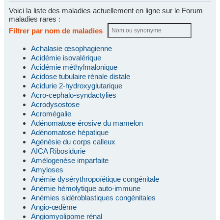
Voici la liste des maladies actuellement en ligne sur le Forum
maladies rares :
Filtrer par nom de maladies
Achalasie œsophagienne
Acidémie isovalérique
Acidémie méthylmalonique
Acidose tubulaire rénale distale
Acidurie 2-hydroxyglutarique
Acro-cephalo-syndactylies
Acrodysostose
Acromégalie
Adénomatose érosive du mamelon
Adénomatose hépatique
Agénésie du corps calleux
AICA Ribosidurie
Amélogenèse imparfaite
Amyloses
Anémie dysérythropoïétique congénitale
Anémie hémolytique auto-immune
Anémies sidéroblastiques congénitales
Angio-œdème
Angiomyolipome rénal