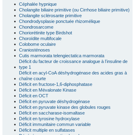
Céphalée hypnique
Cholangite biliaire primitive (ou Cirrhose biliaire primitive)
Cholangite sclérosante primitive
Chondrodysplasie ponctuée rhizomélique
Chondrosarcome
Choriorétinite type Birdshot
Choroïdite multifocale
Colobome oculaire
Craniosténoses
Cutis marmorata telengiectatica marmorata
Déficit du facteur de croissance analogue à l'insuline de
type 1
Déficit en acyl-CoA déshydrogénase des acides gras à
chaîne courte
Déficit en fructose-1,6-diphosphatase
Déficit en Mévalonate Kinase
Déficit en OCT
Déficit en pyruvate déshydrogénase
Déficit en pyruvate kinase des globules rouges
Déficit en saccharase-isomaltase
Déficit en tyrosine hydroxylase
Déficit immunitaire commun variable
Déficit multiple en sulfatases