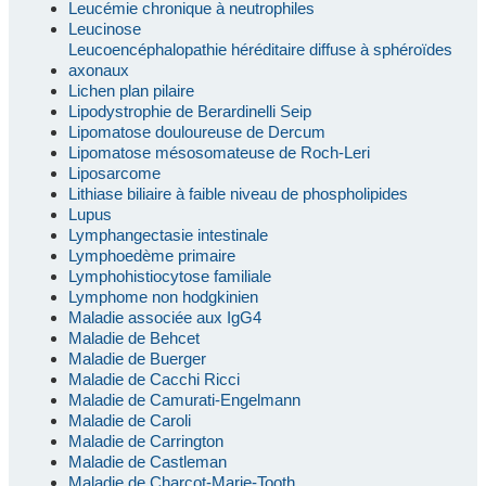
Leucémie chronique à neutrophiles
Leucinose
Leucoencéphalopathie héréditaire diffuse à sphéroïdes
axonaux
Lichen plan pilaire
Lipodystrophie de Berardinelli Seip
Lipomatose douloureuse de Dercum
Lipomatose mésosomateuse de Roch-Leri
Liposarcome
Lithiase biliaire à faible niveau de phospholipides
Lupus
Lymphangectasie intestinale
Lymphoedème primaire
Lymphohistiocytose familiale
Lymphome non hodgkinien
Maladie associée aux IgG4
Maladie de Behcet
Maladie de Buerger
Maladie de Cacchi Ricci
Maladie de Camurati-Engelmann
Maladie de Caroli
Maladie de Carrington
Maladie de Castleman
Maladie de Charcot-Marie-Tooth