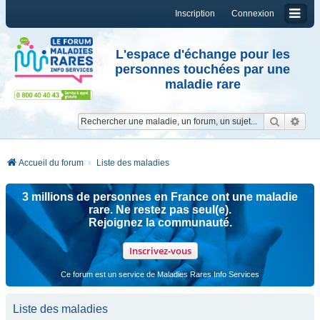
Inscription
Connexion
L'espace d'échange pour les
personnes touchées par une
maladie rare
Reche
Re
Accueil du forum
Liste des maladies
3 millions de personnes en France ont une maladie
rare. Ne restez pas seul(e).
Rejoignez la communauté.
Inscrivez-vous
Ce forum est un service de Maladies Rares Info Services
Liste des maladies