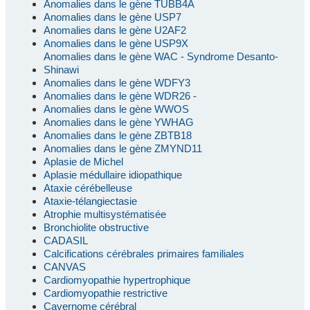
Anomalies dans le gène TUBB4A
Anomalies dans le gène USP7
Anomalies dans le gène U2AF2
Anomalies dans le gène USP9X
Anomalies dans le gène WAC - Syndrome Desanto-
Shinawi
Anomalies dans le gène WDFY3
Anomalies dans le gène WDR26 -
Anomalies dans le gène WWOS
Anomalies dans le gène YWHAG
Anomalies dans le gène ZBTB18
Anomalies dans le gène ZMYND11
Aplasie de Michel
Aplasie médullaire idiopathique
Ataxie cérébelleuse
Ataxie-télangiectasie
Atrophie multisystématisée
Bronchiolite obstructive
CADASIL
Calcifications cérébrales primaires familiales
CANVAS
Cardiomyopathie hypertrophique
Cardiomyopathie restrictive
Cavernome cérébral