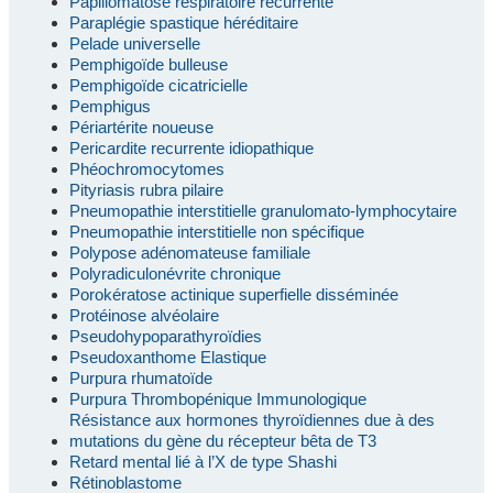
Papillomatose respiratoire récurrente
Paraplégie spastique héréditaire
Pelade universelle
Pemphigoïde bulleuse
Pemphigoïde cicatricielle
Pemphigus
Périartérite noueuse
Pericardite recurrente idiopathique
Phéochromocytomes
Pityriasis rubra pilaire
Pneumopathie interstitielle granulomato-lymphocytaire
Pneumopathie interstitielle non spécifique
Polypose adénomateuse familiale
Polyradiculonévrite chronique
Porokératose actinique superfielle disséminée
Protéinose alvéolaire
Pseudohypoparathyroïdies
Pseudoxanthome Elastique
Purpura rhumatoïde
Purpura Thrombopénique Immunologique
Résistance aux hormones thyroïdiennes due à des
mutations du gène du récepteur bêta de T3
Retard mental lié à l’X de type Shashi
Rétinoblastome