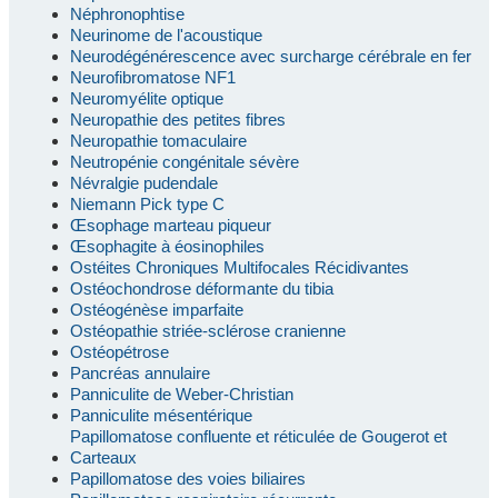
Néphronophtise
Neurinome de l'acoustique
Neurodégénérescence avec surcharge cérébrale en fer
Neurofibromatose NF1
Neuromyélite optique
Neuropathie des petites fibres
Neuropathie tomaculaire
Neutropénie congénitale sévère
Névralgie pudendale
Niemann Pick type C
Œsophage marteau piqueur
Œsophagite à éosinophiles
Ostéites Chroniques Multifocales Récidivantes
Ostéochondrose déformante du tibia
Ostéogénèse imparfaite
Ostéopathie striée-sclérose cranienne
Ostéopétrose
Pancréas annulaire
Panniculite de Weber-Christian
Panniculite mésentérique
Papillomatose confluente et réticulée de Gougerot et
Carteaux
Papillomatose des voies biliaires