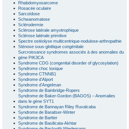
Rhabdomyosarcome
Rosacée oculaire
Sarcoïdose
Schwanomatose
Sclérodermie
Sclérose latérale amyotrophique
Sclérose latérale primitive
Spectre ostéolyse multicentrique-nodulose-arthropathie
Sténose sous-glottique congénitale
Surcroissance syndromes associés à des anomalies du
gène PIK3CA
Syndrome CDG (congenital disorder of glycosylation)
Syndrome choc toxique
Syndrome CTNNB1
Syndrome d'Alport
Syndrome d'Angelman
Syndrome de Bainbridge-Ropers
Syndrome de Baker-Gordon (BAGOS) – Anomalies
dans le gène SYT1
Syndrome de Bannayan Riley Ruvalcaba
Syndrome de Baraitser-Winter
Syndrome de Bartter
Syndrome de Basilicata-Akhtar
Syndrome de Beckwith Wiedemann