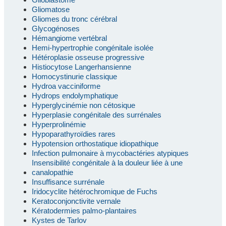
Gliomatose
Gliomes du tronc cérébral
Glycogénoses
Hémangiome vertébral
Hemi-hypertrophie congénitale isolée
Hétéroplasie osseuse progressive
Histiocytose Langerhansienne
Homocystinurie classique
Hydroa vacciniforme
Hydrops endolymphatique
Hyperglycinémie non cétosique
Hyperplasie congénitale des surrénales
Hyperprolinémie
Hypoparathyroïdies rares
Hypotension orthostatique idiopathique
Infection pulmonaire à mycobactéries atypiques
Insensibilité congénitale à la douleur liée à une
canalopathie
Insuffisance surrénale
Iridocyclite hétérochromique de Fuchs
Keratoconjonctivite vernale
Kératodermies palmo-plantaires
Kystes de Tarlov