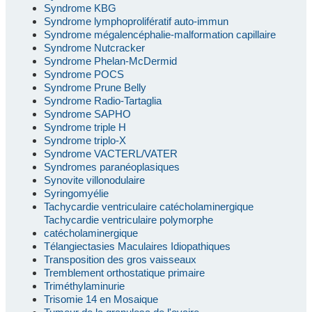
Syndrome KBG
Syndrome lymphoprolifératif auto-immun
Syndrome mégalencéphalie-malformation capillaire
Syndrome Nutcracker
Syndrome Phelan-McDermid
Syndrome POCS
Syndrome Prune Belly
Syndrome Radio-Tartaglia
Syndrome SAPHO
Syndrome triple H
Syndrome triplo-X
Syndrome VACTERL/VATER
Syndromes paranéoplasiques
Synovite villonodulaire
Syringomyélie
Tachycardie ventriculaire catécholaminergique
Tachycardie ventriculaire polymorphe
catécholaminergique
Télangiectasies Maculaires Idiopathiques
Transposition des gros vaisseaux
Tremblement orthostatique primaire
Triméthylaminurie
Trisomie 14 en Mosaique