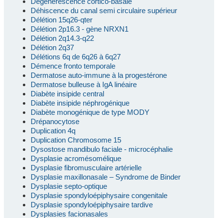
Dégénérescence cortico-basale
Déhiscence du canal semi circulaire supérieur
Délétion 15q26-qter
Délétion 2p16.3 - gène NRXN1
Délétion 2q14.3-q22
Délétion 2q37
Délétions 6q de 6q26 à 6q27
Démence fronto temporale
Dermatose auto-immune à la progestérone
Dermatose bulleuse à IgA linéaire
Diabète insipide central
Diabète insipide néphrogénique
Diabète monogénique de type MODY
Drépanocytose
Duplication 4q
Duplication Chromosome 15
Dysostose mandibulo faciale - microcéphalie
Dysplasie acromésomélique
Dysplasie fibromusculaire artérielle
Dysplasie maxillonasale – Syndrome de Binder
Dysplasie septo-optique
Dysplasie spondyloépiphysaire congenitale
Dysplasie spondyloépiphysaire tardive
Dysplasies facionasales