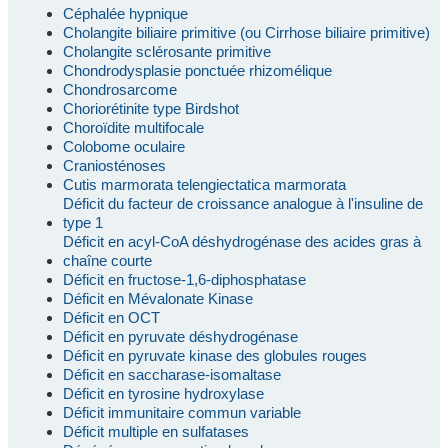
Céphalée hypnique
Cholangite biliaire primitive (ou Cirrhose biliaire primitive)
Cholangite sclérosante primitive
Chondrodysplasie ponctuée rhizomélique
Chondrosarcome
Choriorétinite type Birdshot
Choroïdite multifocale
Colobome oculaire
Craniosténoses
Cutis marmorata telengiectatica marmorata
Déficit du facteur de croissance analogue à l'insuline de
type 1
Déficit en acyl-CoA déshydrogénase des acides gras à
chaîne courte
Déficit en fructose-1,6-diphosphatase
Déficit en Mévalonate Kinase
Déficit en OCT
Déficit en pyruvate déshydrogénase
Déficit en pyruvate kinase des globules rouges
Déficit en saccharase-isomaltase
Déficit en tyrosine hydroxylase
Déficit immunitaire commun variable
Déficit multiple en sulfatases