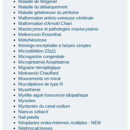
Maladie de Wegener
Maladie du débarquement
Maladie gélatineuse du péritoine
Malformation artério-veineuse cérébrale
Malformation d'Arnold Chiari
Mastocytose et pathologies mastocytaires
Melkersson Rosenthal
Mélorhéostose
Méningo-encéphalite à herpes simplex
Microdélétion 22q11
Microgastrie congénitale
Microphtalmie Anophtalmie
Migraine hémiplégique
Minkowski Chauffard
Mouvements en miroir
Mucolipidose de type III
Myasthénie
Myélite aiguë transverse idiopathique
Myosites
Myotonies du canal sodium
Naevus sébacé
Nail patella
Néoplasies endocriniennes multiples - NEM
Néphrocalcinoses