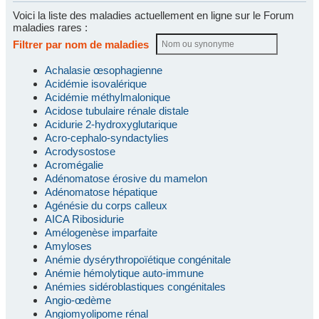
Voici la liste des maladies actuellement en ligne sur le Forum
maladies rares :
Filtrer par nom de maladies
Achalasie œsophagienne
Acidémie isovalérique
Acidémie méthylmalonique
Acidose tubulaire rénale distale
Acidurie 2-hydroxyglutarique
Acro-cephalo-syndactylies
Acrodysostose
Acromégalie
Adénomatose érosive du mamelon
Adénomatose hépatique
Agénésie du corps calleux
AICA Ribosidurie
Amélogenèse imparfaite
Amyloses
Anémie dysérythropoïétique congénitale
Anémie hémolytique auto-immune
Anémies sidéroblastiques congénitales
Angio-œdème
Angiomyolipome rénal