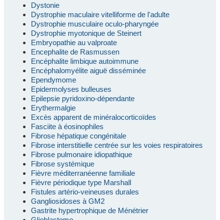
Dystonie
Dystrophie maculaire vitelliforme de l'adulte
Dystrophie musculaire oculo-pharyngée
Dystrophie myotonique de Steinert
Embryopathie au valproate
Encephalite de Rasmussen
Encéphalite limbique autoimmune
Encéphalomyélite aiguë disséminée
Ependymome
Epidermolyses bulleuses
Epilepsie pyridoxino-dépendante
Erythermalgie
Excès apparent de minéralocorticoïdes
Fasciite à éosinophiles
Fibrose hépatique congénitale
Fibrose interstitielle centrée sur les voies respiratoires
Fibrose pulmonaire idiopathique
Fibrose systémique
Fièvre méditerranéenne familiale
Fièvre périodique type Marshall
Fistules artério-veineuses durales
Gangliosidoses à GM2
Gastrite hypertrophique de Ménétrier
Glioblastome