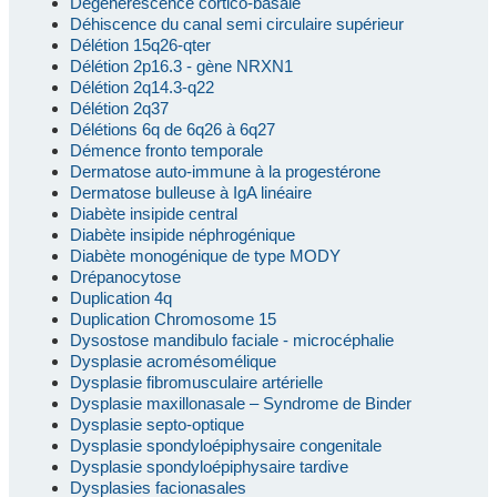
Dégénérescence cortico-basale
Déhiscence du canal semi circulaire supérieur
Délétion 15q26-qter
Délétion 2p16.3 - gène NRXN1
Délétion 2q14.3-q22
Délétion 2q37
Délétions 6q de 6q26 à 6q27
Démence fronto temporale
Dermatose auto-immune à la progestérone
Dermatose bulleuse à IgA linéaire
Diabète insipide central
Diabète insipide néphrogénique
Diabète monogénique de type MODY
Drépanocytose
Duplication 4q
Duplication Chromosome 15
Dysostose mandibulo faciale - microcéphalie
Dysplasie acromésomélique
Dysplasie fibromusculaire artérielle
Dysplasie maxillonasale – Syndrome de Binder
Dysplasie septo-optique
Dysplasie spondyloépiphysaire congenitale
Dysplasie spondyloépiphysaire tardive
Dysplasies facionasales