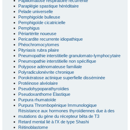
Papillomatose respiratoire récurrente
Paraplégie spastique héréditaire
Pelade universelle
Pemphigoïde bulleuse
Pemphigoïde cicatricielle
Pemphigus
Périartérite noueuse
Pericardite recurrente idiopathique
Phéochromocytomes
Pityriasis rubra pilaire
Pneumopathie interstitielle granulomato-lymphocytaire
Pneumopathie interstitielle non spécifique
Polypose adénomateuse familiale
Polyradiculonévrite chronique
Porokératose actinique superfielle disséminée
Protéinose alvéolaire
Pseudohypoparathyroïdies
Pseudoxanthome Elastique
Purpura rhumatoïde
Purpura Thrombopénique Immunologique
Résistance aux hormones thyroïdiennes due à des
mutations du gène du récepteur bêta de T3
Retard mental lié à l’X de type Shashi
Rétinoblastome