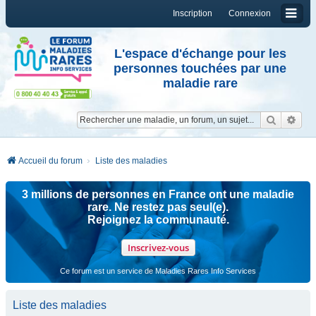
Inscription
Connexion
L'espace d'échange pour les
personnes touchées par une
maladie rare
Reche
Re
Accueil du forum
Liste des maladies
3 millions de personnes en France ont une maladie
rare. Ne restez pas seul(e).
Rejoignez la communauté.
Inscrivez-vous
Ce forum est un service de Maladies Rares Info Services
Liste des maladies