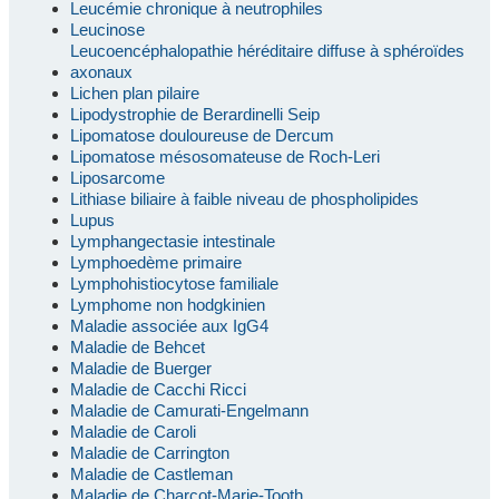
Leucémie chronique à neutrophiles
Leucinose
Leucoencéphalopathie héréditaire diffuse à sphéroïdes
axonaux
Lichen plan pilaire
Lipodystrophie de Berardinelli Seip
Lipomatose douloureuse de Dercum
Lipomatose mésosomateuse de Roch-Leri
Liposarcome
Lithiase biliaire à faible niveau de phospholipides
Lupus
Lymphangectasie intestinale
Lymphoedème primaire
Lymphohistiocytose familiale
Lymphome non hodgkinien
Maladie associée aux IgG4
Maladie de Behcet
Maladie de Buerger
Maladie de Cacchi Ricci
Maladie de Camurati-Engelmann
Maladie de Caroli
Maladie de Carrington
Maladie de Castleman
Maladie de Charcot-Marie-Tooth