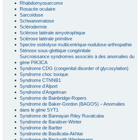
Rhabdomyosarcome
Rosacée oculaire
Sarcoïdose
Schwanomatose
Sclérodermie
Sclérose latérale amyotrophique
Sclérose latérale primitive
Spectre ostéolyse multicentrique-nodulose-arthropathie
Sténose sous-glottique congénitale
Surcroissance syndromes associés à des anomalies du
gène PIK3CA
Syndrome CDG (congenital disorder of glycosylation)
Syndrome choc toxique
Syndrome CTNNB1
Syndrome d'Alport
Syndrome d'Angelman
Syndrome de Bainbridge-Ropers
Syndrome de Baker-Gordon (BAGOS) – Anomalies
dans le gène SYT1
Syndrome de Bannayan Riley Ruvalcaba
Syndrome de Baraitser-Winter
Syndrome de Bartter
Syndrome de Basilicata-Akhtar
Syndrome de Beckwith Wiedemann