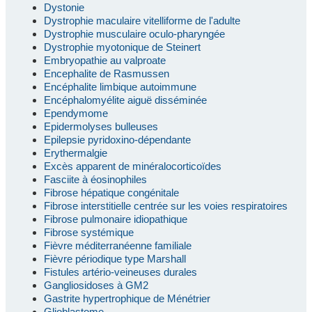
Dystonie
Dystrophie maculaire vitelliforme de l'adulte
Dystrophie musculaire oculo-pharyngée
Dystrophie myotonique de Steinert
Embryopathie au valproate
Encephalite de Rasmussen
Encéphalite limbique autoimmune
Encéphalomyélite aiguë disséminée
Ependymome
Epidermolyses bulleuses
Epilepsie pyridoxino-dépendante
Erythermalgie
Excès apparent de minéralocorticoïdes
Fasciite à éosinophiles
Fibrose hépatique congénitale
Fibrose interstitielle centrée sur les voies respiratoires
Fibrose pulmonaire idiopathique
Fibrose systémique
Fièvre méditerranéenne familiale
Fièvre périodique type Marshall
Fistules artério-veineuses durales
Gangliosidoses à GM2
Gastrite hypertrophique de Ménétrier
Glioblastome