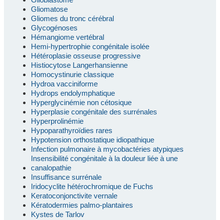
Gliomatose
Gliomes du tronc cérébral
Glycogénoses
Hémangiome vertébral
Hemi-hypertrophie congénitale isolée
Hétéroplasie osseuse progressive
Histiocytose Langerhansienne
Homocystinurie classique
Hydroa vacciniforme
Hydrops endolymphatique
Hyperglycinémie non cétosique
Hyperplasie congénitale des surrénales
Hyperprolinémie
Hypoparathyroïdies rares
Hypotension orthostatique idiopathique
Infection pulmonaire à mycobactéries atypiques
Insensibilité congénitale à la douleur liée à une
canalopathie
Insuffisance surrénale
Iridocyclite hétérochromique de Fuchs
Keratoconjonctivite vernale
Kératodermies palmo-plantaires
Kystes de Tarlov