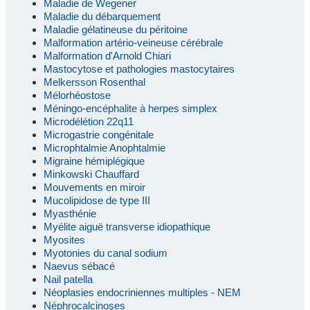
Maladie de Wegener
Maladie du débarquement
Maladie gélatineuse du péritoine
Malformation artério-veineuse cérébrale
Malformation d'Arnold Chiari
Mastocytose et pathologies mastocytaires
Melkersson Rosenthal
Mélorhéostose
Méningo-encéphalite à herpes simplex
Microdélétion 22q11
Microgastrie congénitale
Microphtalmie Anophtalmie
Migraine hémiplégique
Minkowski Chauffard
Mouvements en miroir
Mucolipidose de type III
Myasthénie
Myélite aiguë transverse idiopathique
Myosites
Myotonies du canal sodium
Naevus sébacé
Nail patella
Néoplasies endocriniennes multiples - NEM
Néphrocalcinoses