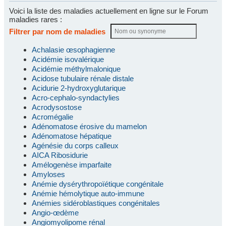
Voici la liste des maladies actuellement en ligne sur le Forum
maladies rares :
Filtrer par nom de maladies
Achalasie œsophagienne
Acidémie isovalérique
Acidémie méthylmalonique
Acidose tubulaire rénale distale
Acidurie 2-hydroxyglutarique
Acro-cephalo-syndactylies
Acrodysostose
Acromégalie
Adénomatose érosive du mamelon
Adénomatose hépatique
Agénésie du corps calleux
AICA Ribosidurie
Amélogenèse imparfaite
Amyloses
Anémie dysérythropoïétique congénitale
Anémie hémolytique auto-immune
Anémies sidéroblastiques congénitales
Angio-œdème
Angiomyolipome rénal