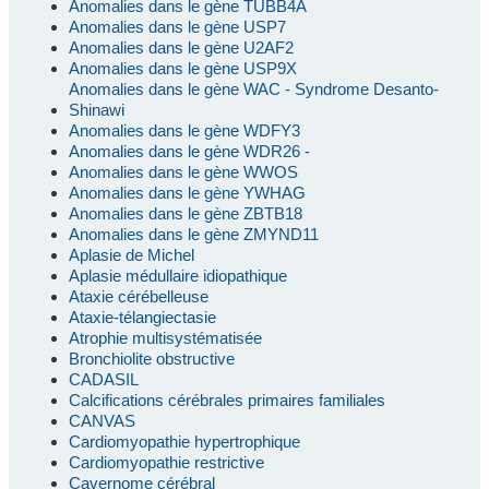
Anomalies dans le gène TUBB4A
Anomalies dans le gène USP7
Anomalies dans le gène U2AF2
Anomalies dans le gène USP9X
Anomalies dans le gène WAC - Syndrome Desanto-
Shinawi
Anomalies dans le gène WDFY3
Anomalies dans le gène WDR26 -
Anomalies dans le gène WWOS
Anomalies dans le gène YWHAG
Anomalies dans le gène ZBTB18
Anomalies dans le gène ZMYND11
Aplasie de Michel
Aplasie médullaire idiopathique
Ataxie cérébelleuse
Ataxie-télangiectasie
Atrophie multisystématisée
Bronchiolite obstructive
CADASIL
Calcifications cérébrales primaires familiales
CANVAS
Cardiomyopathie hypertrophique
Cardiomyopathie restrictive
Cavernome cérébral