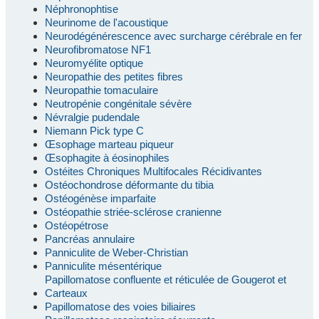
Néphronophtise
Neurinome de l'acoustique
Neurodégénérescence avec surcharge cérébrale en fer
Neurofibromatose NF1
Neuromyélite optique
Neuropathie des petites fibres
Neuropathie tomaculaire
Neutropénie congénitale sévère
Névralgie pudendale
Niemann Pick type C
Œsophage marteau piqueur
Œsophagite à éosinophiles
Ostéites Chroniques Multifocales Récidivantes
Ostéochondrose déformante du tibia
Ostéogénèse imparfaite
Ostéopathie striée-sclérose cranienne
Ostéopétrose
Pancréas annulaire
Panniculite de Weber-Christian
Panniculite mésentérique
Papillomatose confluente et réticulée de Gougerot et
Carteaux
Papillomatose des voies biliaires