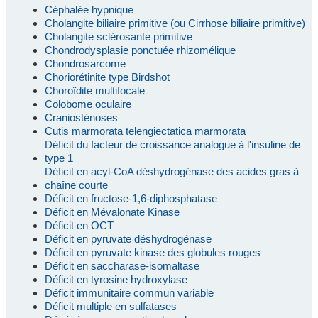
Céphalée hypnique
Cholangite biliaire primitive (ou Cirrhose biliaire primitive)
Cholangite sclérosante primitive
Chondrodysplasie ponctuée rhizomélique
Chondrosarcome
Choriorétinite type Birdshot
Choroïdite multifocale
Colobome oculaire
Craniosténoses
Cutis marmorata telengiectatica marmorata
Déficit du facteur de croissance analogue à l'insuline de
type 1
Déficit en acyl-CoA déshydrogénase des acides gras à
chaîne courte
Déficit en fructose-1,6-diphosphatase
Déficit en Mévalonate Kinase
Déficit en OCT
Déficit en pyruvate déshydrogénase
Déficit en pyruvate kinase des globules rouges
Déficit en saccharase-isomaltase
Déficit en tyrosine hydroxylase
Déficit immunitaire commun variable
Déficit multiple en sulfatases