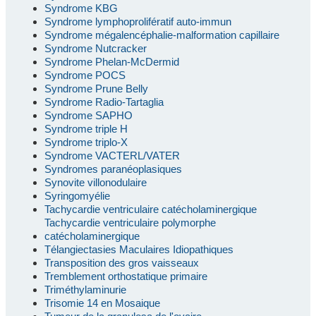
Syndrome KBG
Syndrome lymphoprolifératif auto-immun
Syndrome mégalencéphalie-malformation capillaire
Syndrome Nutcracker
Syndrome Phelan-McDermid
Syndrome POCS
Syndrome Prune Belly
Syndrome Radio-Tartaglia
Syndrome SAPHO
Syndrome triple H
Syndrome triplo-X
Syndrome VACTERL/VATER
Syndromes paranéoplasiques
Synovite villonodulaire
Syringomyélie
Tachycardie ventriculaire catécholaminergique
Tachycardie ventriculaire polymorphe
catécholaminergique
Télangiectasies Maculaires Idiopathiques
Transposition des gros vaisseaux
Tremblement orthostatique primaire
Triméthylaminurie
Trisomie 14 en Mosaique