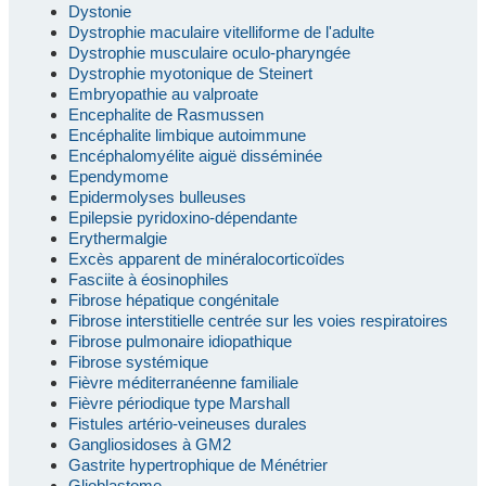
Dystonie
Dystrophie maculaire vitelliforme de l'adulte
Dystrophie musculaire oculo-pharyngée
Dystrophie myotonique de Steinert
Embryopathie au valproate
Encephalite de Rasmussen
Encéphalite limbique autoimmune
Encéphalomyélite aiguë disséminée
Ependymome
Epidermolyses bulleuses
Epilepsie pyridoxino-dépendante
Erythermalgie
Excès apparent de minéralocorticoïdes
Fasciite à éosinophiles
Fibrose hépatique congénitale
Fibrose interstitielle centrée sur les voies respiratoires
Fibrose pulmonaire idiopathique
Fibrose systémique
Fièvre méditerranéenne familiale
Fièvre périodique type Marshall
Fistules artério-veineuses durales
Gangliosidoses à GM2
Gastrite hypertrophique de Ménétrier
Glioblastome