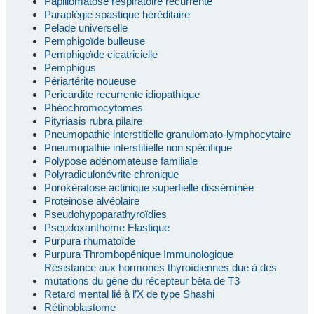
Papillomatose respiratoire récurrente
Paraplégie spastique héréditaire
Pelade universelle
Pemphigoïde bulleuse
Pemphigoïde cicatricielle
Pemphigus
Périartérite noueuse
Pericardite recurrente idiopathique
Phéochromocytomes
Pityriasis rubra pilaire
Pneumopathie interstitielle granulomato-lymphocytaire
Pneumopathie interstitielle non spécifique
Polypose adénomateuse familiale
Polyradiculonévrite chronique
Porokératose actinique superfielle disséminée
Protéinose alvéolaire
Pseudohypoparathyroïdies
Pseudoxanthome Elastique
Purpura rhumatoïde
Purpura Thrombopénique Immunologique
Résistance aux hormones thyroïdiennes due à des
mutations du gène du récepteur bêta de T3
Retard mental lié à l’X de type Shashi
Rétinoblastome