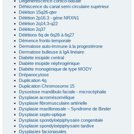
Dégénérescence cortico-basale
Déhiscence du canal semi circulaire supérieur
Délétion 15q26-qter
Délétion 2p16.3 - gène NRXN1
Délétion 2q14.3-q22
Délétion 2q37
Délétions 6q de 6q26 à 6q27
Démence fronto temporale
Dermatose auto-immune à la progestérone
Dermatose bulleuse à IgA linéaire
Diabète insipide central
Diabète insipide néphrogénique
Diabète monogénique de type MODY
Drépanocytose
Duplication 4q
Duplication Chromosome 15
Dysostose mandibulo faciale - microcéphalie
Dysplasie acromésomélique
Dysplasie fibromusculaire artérielle
Dysplasie maxillonasale – Syndrome de Binder
Dysplasie septo-optique
Dysplasie spondyloépiphysaire congenitale
Dysplasie spondyloépiphysaire tardive
Dysplasies facionasales