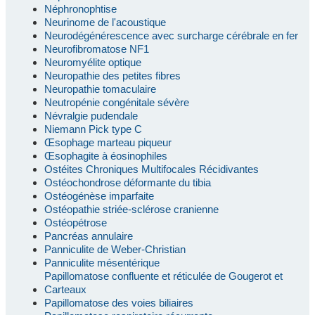
Néphronophtise
Neurinome de l'acoustique
Neurodégénérescence avec surcharge cérébrale en fer
Neurofibromatose NF1
Neuromyélite optique
Neuropathie des petites fibres
Neuropathie tomaculaire
Neutropénie congénitale sévère
Névralgie pudendale
Niemann Pick type C
Œsophage marteau piqueur
Œsophagite à éosinophiles
Ostéites Chroniques Multifocales Récidivantes
Ostéochondrose déformante du tibia
Ostéogénèse imparfaite
Ostéopathie striée-sclérose cranienne
Ostéopétrose
Pancréas annulaire
Panniculite de Weber-Christian
Panniculite mésentérique
Papillomatose confluente et réticulée de Gougerot et
Carteaux
Papillomatose des voies biliaires