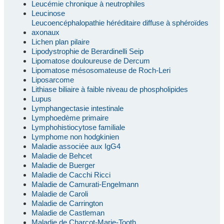
Leucémie chronique à neutrophiles
Leucinose
Leucoencéphalopathie héréditaire diffuse à sphéroïdes
axonaux
Lichen plan pilaire
Lipodystrophie de Berardinelli Seip
Lipomatose douloureuse de Dercum
Lipomatose mésosomateuse de Roch-Leri
Liposarcome
Lithiase biliaire à faible niveau de phospholipides
Lupus
Lymphangectasie intestinale
Lymphoedème primaire
Lymphohistiocytose familiale
Lymphome non hodgkinien
Maladie associée aux IgG4
Maladie de Behcet
Maladie de Buerger
Maladie de Cacchi Ricci
Maladie de Camurati-Engelmann
Maladie de Caroli
Maladie de Carrington
Maladie de Castleman
Maladie de Charcot-Marie-Tooth