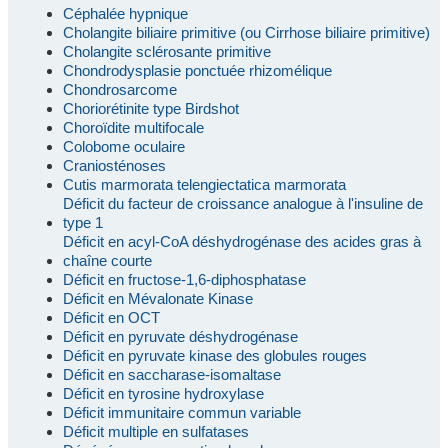
Céphalée hypnique
Cholangite biliaire primitive (ou Cirrhose biliaire primitive)
Cholangite sclérosante primitive
Chondrodysplasie ponctuée rhizomélique
Chondrosarcome
Choriorétinite type Birdshot
Choroïdite multifocale
Colobome oculaire
Craniosténoses
Cutis marmorata telengiectatica marmorata
Déficit du facteur de croissance analogue à l'insuline de
type 1
Déficit en acyl-CoA déshydrogénase des acides gras à
chaîne courte
Déficit en fructose-1,6-diphosphatase
Déficit en Mévalonate Kinase
Déficit en OCT
Déficit en pyruvate déshydrogénase
Déficit en pyruvate kinase des globules rouges
Déficit en saccharase-isomaltase
Déficit en tyrosine hydroxylase
Déficit immunitaire commun variable
Déficit multiple en sulfatases