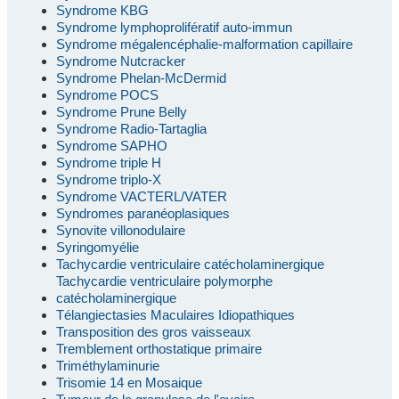
Syndrome KBG
Syndrome lymphoprolifératif auto-immun
Syndrome mégalencéphalie-malformation capillaire
Syndrome Nutcracker
Syndrome Phelan-McDermid
Syndrome POCS
Syndrome Prune Belly
Syndrome Radio-Tartaglia
Syndrome SAPHO
Syndrome triple H
Syndrome triplo-X
Syndrome VACTERL/VATER
Syndromes paranéoplasiques
Synovite villonodulaire
Syringomyélie
Tachycardie ventriculaire catécholaminergique
Tachycardie ventriculaire polymorphe
catécholaminergique
Télangiectasies Maculaires Idiopathiques
Transposition des gros vaisseaux
Tremblement orthostatique primaire
Triméthylaminurie
Trisomie 14 en Mosaique