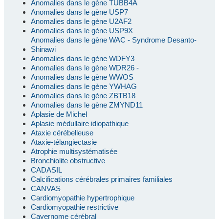
Anomalies dans le gène TUBB4A
Anomalies dans le gène USP7
Anomalies dans le gène U2AF2
Anomalies dans le gène USP9X
Anomalies dans le gène WAC - Syndrome Desanto-
Shinawi
Anomalies dans le gène WDFY3
Anomalies dans le gène WDR26 -
Anomalies dans le gène WWOS
Anomalies dans le gène YWHAG
Anomalies dans le gène ZBTB18
Anomalies dans le gène ZMYND11
Aplasie de Michel
Aplasie médullaire idiopathique
Ataxie cérébelleuse
Ataxie-télangiectasie
Atrophie multisystématisée
Bronchiolite obstructive
CADASIL
Calcifications cérébrales primaires familiales
CANVAS
Cardiomyopathie hypertrophique
Cardiomyopathie restrictive
Cavernome cérébral