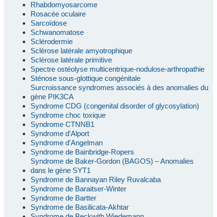
Rhabdomyosarcome
Rosacée oculaire
Sarcoïdose
Schwanomatose
Sclérodermie
Sclérose latérale amyotrophique
Sclérose latérale primitive
Spectre ostéolyse multicentrique-nodulose-arthropathie
Sténose sous-glottique congénitale
Surcroissance syndromes associés à des anomalies du
gène PIK3CA
Syndrome CDG (congenital disorder of glycosylation)
Syndrome choc toxique
Syndrome CTNNB1
Syndrome d'Alport
Syndrome d'Angelman
Syndrome de Bainbridge-Ropers
Syndrome de Baker-Gordon (BAGOS) – Anomalies
dans le gène SYT1
Syndrome de Bannayan Riley Ruvalcaba
Syndrome de Baraitser-Winter
Syndrome de Bartter
Syndrome de Basilicata-Akhtar
Syndrome de Beckwith Wiedemann