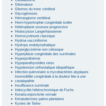
Gliomatose
Gliomes du tronc cérébral
Glycogénoses
Hémangiome vertébral
Hemi-hypertrophie congénitale isolée
Hétéroplasie osseuse progressive
Histiocytose Langerhansienne
Homocystinurie classique
Hydroa vacciniforme
Hydrops endolymphatique
Hyperglycinémie non cétosique
Hyperplasie congénitale des surrénales
Hyperprolinémie
Hypoparathyroïdies rares
Hypotension orthostatique idiopathique
Infection pulmonaire à mycobactéries atypiques
Insensibilité congénitale à la douleur liée à une
canalopathie
Insuffisance surrénale
Iridocyclite hétérochromique de Fuchs
Keratoconjonctivite vernale
Kératodermies palmo-plantaires
Kystes de Tarlov