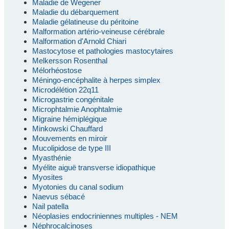
Maladie de Wegener
Maladie du débarquement
Maladie gélatineuse du péritoine
Malformation artério-veineuse cérébrale
Malformation d'Arnold Chiari
Mastocytose et pathologies mastocytaires
Melkersson Rosenthal
Mélorhéostose
Méningo-encéphalite à herpes simplex
Microdélétion 22q11
Microgastrie congénitale
Microphtalmie Anophtalmie
Migraine hémiplégique
Minkowski Chauffard
Mouvements en miroir
Mucolipidose de type III
Myasthénie
Myélite aiguë transverse idiopathique
Myosites
Myotonies du canal sodium
Naevus sébacé
Nail patella
Néoplasies endocriniennes multiples - NEM
Néphrocalcinoses