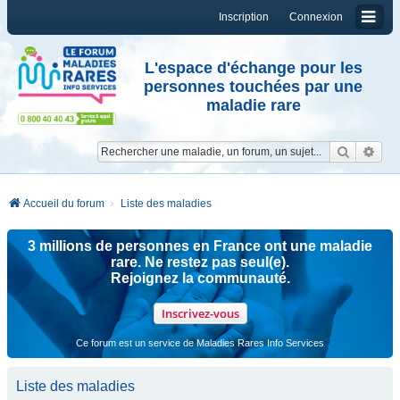
Inscription
Connexion
L'espace d'échange pour les
personnes touchées par une
maladie rare
Reche
Re
Accueil du forum
Liste des maladies
3 millions de personnes en France ont une maladie
rare. Ne restez pas seul(e).
Rejoignez la communauté.
Inscrivez-vous
Ce forum est un service de Maladies Rares Info Services
Liste des maladies