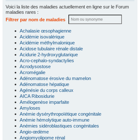
Voici la liste des maladies actuellement en ligne sur le Forum
maladies rares :
Filtrer par nom de maladies
Achalasie œsophagienne
Acidémie isovalérique
Acidémie méthylmalonique
Acidose tubulaire rénale distale
Acidurie 2-hydroxyglutarique
Acro-cephalo-syndactylies
Acrodysostose
Acromégalie
Adénomatose érosive du mamelon
Adénomatose hépatique
Agénésie du corps calleux
AICA Ribosidurie
Amélogenèse imparfaite
Amyloses
Anémie dysérythropoïétique congénitale
Anémie hémolytique auto-immune
Anémies sidéroblastiques congénitales
Angio-œdème
Angiomyolipome rénal