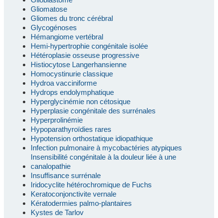
Gliomatose
Gliomes du tronc cérébral
Glycogénoses
Hémangiome vertébral
Hemi-hypertrophie congénitale isolée
Hétéroplasie osseuse progressive
Histiocytose Langerhansienne
Homocystinurie classique
Hydroa vacciniforme
Hydrops endolymphatique
Hyperglycinémie non cétosique
Hyperplasie congénitale des surrénales
Hyperprolinémie
Hypoparathyroïdies rares
Hypotension orthostatique idiopathique
Infection pulmonaire à mycobactéries atypiques
Insensibilité congénitale à la douleur liée à une
canalopathie
Insuffisance surrénale
Iridocyclite hétérochromique de Fuchs
Keratoconjonctivite vernale
Kératodermies palmo-plantaires
Kystes de Tarlov