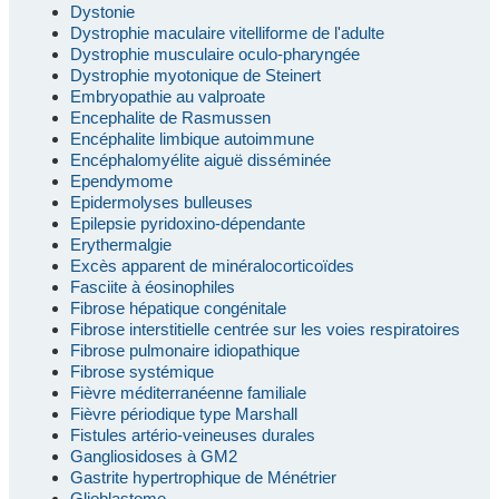
Dystonie
Dystrophie maculaire vitelliforme de l'adulte
Dystrophie musculaire oculo-pharyngée
Dystrophie myotonique de Steinert
Embryopathie au valproate
Encephalite de Rasmussen
Encéphalite limbique autoimmune
Encéphalomyélite aiguë disséminée
Ependymome
Epidermolyses bulleuses
Epilepsie pyridoxino-dépendante
Erythermalgie
Excès apparent de minéralocorticoïdes
Fasciite à éosinophiles
Fibrose hépatique congénitale
Fibrose interstitielle centrée sur les voies respiratoires
Fibrose pulmonaire idiopathique
Fibrose systémique
Fièvre méditerranéenne familiale
Fièvre périodique type Marshall
Fistules artério-veineuses durales
Gangliosidoses à GM2
Gastrite hypertrophique de Ménétrier
Glioblastome