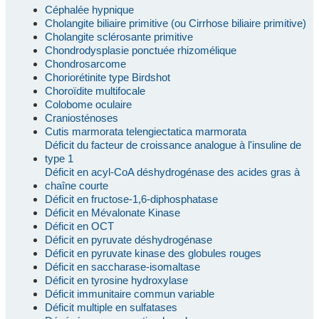
Céphalée hypnique
Cholangite biliaire primitive (ou Cirrhose biliaire primitive)
Cholangite sclérosante primitive
Chondrodysplasie ponctuée rhizomélique
Chondrosarcome
Choriorétinite type Birdshot
Choroïdite multifocale
Colobome oculaire
Craniosténoses
Cutis marmorata telengiectatica marmorata
Déficit du facteur de croissance analogue à l'insuline de
type 1
Déficit en acyl-CoA déshydrogénase des acides gras à
chaîne courte
Déficit en fructose-1,6-diphosphatase
Déficit en Mévalonate Kinase
Déficit en OCT
Déficit en pyruvate déshydrogénase
Déficit en pyruvate kinase des globules rouges
Déficit en saccharase-isomaltase
Déficit en tyrosine hydroxylase
Déficit immunitaire commun variable
Déficit multiple en sulfatases