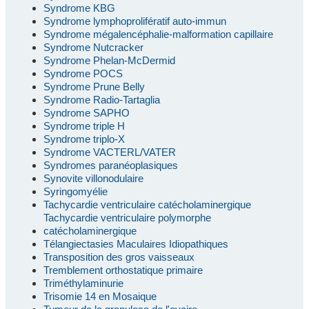
Syndrome KBG
Syndrome lymphoprolifératif auto-immun
Syndrome mégalencéphalie-malformation capillaire
Syndrome Nutcracker
Syndrome Phelan-McDermid
Syndrome POCS
Syndrome Prune Belly
Syndrome Radio-Tartaglia
Syndrome SAPHO
Syndrome triple H
Syndrome triplo-X
Syndrome VACTERL/VATER
Syndromes paranéoplasiques
Synovite villonodulaire
Syringomyélie
Tachycardie ventriculaire catécholaminergique
Tachycardie ventriculaire polymorphe
catécholaminergique
Télangiectasies Maculaires Idiopathiques
Transposition des gros vaisseaux
Tremblement orthostatique primaire
Triméthylaminurie
Trisomie 14 en Mosaique