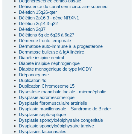
Dégénérescence cortico-basale
Déhiscence du canal semi circulaire supérieur
Délétion 15q26-qter
Délétion 2p16.3 - gène NRXN1
Délétion 2q14.3-q22
Délétion 2q37
Délétions 6q de 6q26 à 6q27
Démence fronto temporale
Dermatose auto-immune à la progestérone
Dermatose bulleuse à IgA linéaire
Diabète insipide central
Diabète insipide néphrogénique
Diabète monogénique de type MODY
Drépanocytose
Duplication 4q
Duplication Chromosome 15
Dysostose mandibulo faciale - microcéphalie
Dysplasie acromésomélique
Dysplasie fibromusculaire artérielle
Dysplasie maxillonasale – Syndrome de Binder
Dysplasie septo-optique
Dysplasie spondyloépiphysaire congenitale
Dysplasie spondyloépiphysaire tardive
Dysplasies facionasales