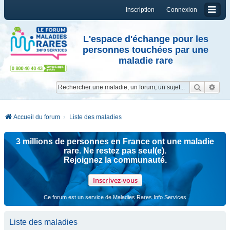
Inscription
Connexion
L'espace d'échange pour les
personnes touchées par une
maladie rare
Reche
Re
Accueil du forum
Liste des maladies
3 millions de personnes en France ont une maladie
rare. Ne restez pas seul(e).
Rejoignez la communauté.
Inscrivez-vous
Ce forum est un service de Maladies Rares Info Services
Liste des maladies