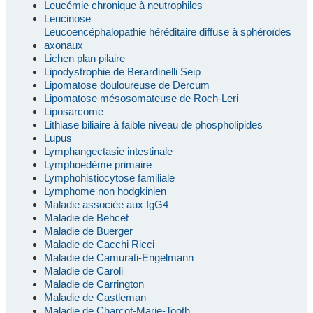
Leucémie chronique à neutrophiles
Leucinose
Leucoencéphalopathie héréditaire diffuse à sphéroïdes
axonaux
Lichen plan pilaire
Lipodystrophie de Berardinelli Seip
Lipomatose douloureuse de Dercum
Lipomatose mésosomateuse de Roch-Leri
Liposarcome
Lithiase biliaire à faible niveau de phospholipides
Lupus
Lymphangectasie intestinale
Lymphoedème primaire
Lymphohistiocytose familiale
Lymphome non hodgkinien
Maladie associée aux IgG4
Maladie de Behcet
Maladie de Buerger
Maladie de Cacchi Ricci
Maladie de Camurati-Engelmann
Maladie de Caroli
Maladie de Carrington
Maladie de Castleman
Maladie de Charcot-Marie-Tooth