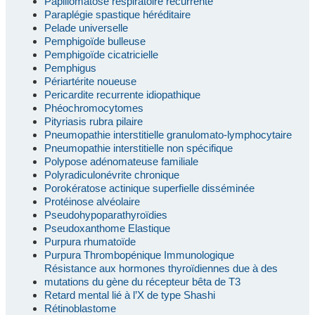
Papillomatose respiratoire récurrente
Paraplégie spastique héréditaire
Pelade universelle
Pemphigoïde bulleuse
Pemphigoïde cicatricielle
Pemphigus
Périartérite noueuse
Pericardite recurrente idiopathique
Phéochromocytomes
Pityriasis rubra pilaire
Pneumopathie interstitielle granulomato-lymphocytaire
Pneumopathie interstitielle non spécifique
Polypose adénomateuse familiale
Polyradiculonévrite chronique
Porokératose actinique superfielle disséminée
Protéinose alvéolaire
Pseudohypoparathyroïdies
Pseudoxanthome Elastique
Purpura rhumatoïde
Purpura Thrombopénique Immunologique
Résistance aux hormones thyroïdiennes due à des
mutations du gène du récepteur bêta de T3
Retard mental lié à l’X de type Shashi
Rétinoblastome