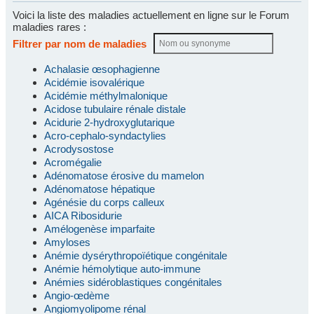
Voici la liste des maladies actuellement en ligne sur le Forum
maladies rares :
Filtrer par nom de maladies
Achalasie œsophagienne
Acidémie isovalérique
Acidémie méthylmalonique
Acidose tubulaire rénale distale
Acidurie 2-hydroxyglutarique
Acro-cephalo-syndactylies
Acrodysostose
Acromégalie
Adénomatose érosive du mamelon
Adénomatose hépatique
Agénésie du corps calleux
AICA Ribosidurie
Amélogenèse imparfaite
Amyloses
Anémie dysérythropoïétique congénitale
Anémie hémolytique auto-immune
Anémies sidéroblastiques congénitales
Angio-œdème
Angiomyolipome rénal