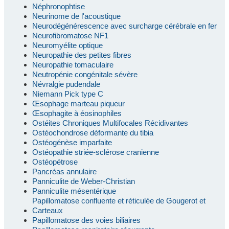
Néphronophtise
Neurinome de l'acoustique
Neurodégénérescence avec surcharge cérébrale en fer
Neurofibromatose NF1
Neuromyélite optique
Neuropathie des petites fibres
Neuropathie tomaculaire
Neutropénie congénitale sévère
Névralgie pudendale
Niemann Pick type C
Œsophage marteau piqueur
Œsophagite à éosinophiles
Ostéites Chroniques Multifocales Récidivantes
Ostéochondrose déformante du tibia
Ostéogénèse imparfaite
Ostéopathie striée-sclérose cranienne
Ostéopétrose
Pancréas annulaire
Panniculite de Weber-Christian
Panniculite mésentérique
Papillomatose confluente et réticulée de Gougerot et
Carteaux
Papillomatose des voies biliaires