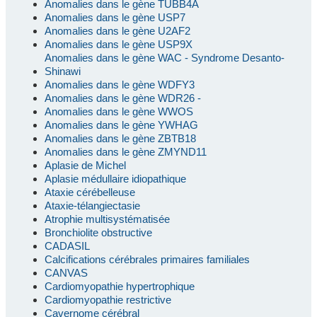
Anomalies dans le gène TUBB4A
Anomalies dans le gène USP7
Anomalies dans le gène U2AF2
Anomalies dans le gène USP9X
Anomalies dans le gène WAC - Syndrome Desanto-
Shinawi
Anomalies dans le gène WDFY3
Anomalies dans le gène WDR26 -
Anomalies dans le gène WWOS
Anomalies dans le gène YWHAG
Anomalies dans le gène ZBTB18
Anomalies dans le gène ZMYND11
Aplasie de Michel
Aplasie médullaire idiopathique
Ataxie cérébelleuse
Ataxie-télangiectasie
Atrophie multisystématisée
Bronchiolite obstructive
CADASIL
Calcifications cérébrales primaires familiales
CANVAS
Cardiomyopathie hypertrophique
Cardiomyopathie restrictive
Cavernome cérébral