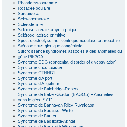
Rhabdomyosarcome
Rosacée oculaire
Sarcoïdose
Schwanomatose
Sclérodermie
Sclérose latérale amyotrophique
Sclérose latérale primitive
Spectre ostéolyse multicentrique-nodulose-arthropathie
Sténose sous-glottique congénitale
Surcroissance syndromes associés à des anomalies du
gène PIK3CA
Syndrome CDG (congenital disorder of glycosylation)
Syndrome choc toxique
Syndrome CTNNB1
Syndrome d'Alport
Syndrome d'Angelman
Syndrome de Bainbridge-Ropers
Syndrome de Baker-Gordon (BAGOS) – Anomalies
dans le gène SYT1
Syndrome de Bannayan Riley Ruvalcaba
Syndrome de Baraitser-Winter
Syndrome de Bartter
Syndrome de Basilicata-Akhtar
Syndrome de Beckwith Wiedemann