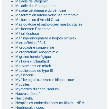
Maladie de Wegener
Maladie du débarquement
Maladie gélatineuse du péritoine
Malformation artério-veineuse cérébrale
Malformation d'Arnold Chiari
Mastocytose et pathologies mastocytaires
Melkersson Rosenthal
Mélorhéostose
Méningo-encéphalite à herpes simplex
Microdélétion 22q11
Microgastrie congénitale
Microphtalmie Anophtalmie
Migraine hémiplégique
Minkowski Chauffard
Mouvements en miroir
Mucolipidose de type III
Myasthénie
Myélite aiguë transverse idiopathique
Myosites
Myotonies du canal sodium
Naevus sébacé
Nail patella
Néoplasies endocriniennes multiples - NEM
Néphrocalcinoses