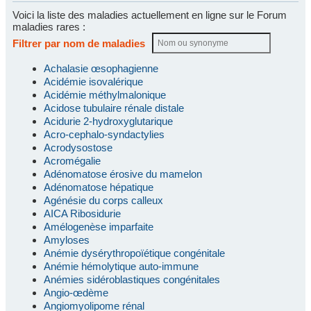
Voici la liste des maladies actuellement en ligne sur le Forum
maladies rares :
Filtrer par nom de maladies
Achalasie œsophagienne
Acidémie isovalérique
Acidémie méthylmalonique
Acidose tubulaire rénale distale
Acidurie 2-hydroxyglutarique
Acro-cephalo-syndactylies
Acrodysostose
Acromégalie
Adénomatose érosive du mamelon
Adénomatose hépatique
Agénésie du corps calleux
AICA Ribosidurie
Amélogenèse imparfaite
Amyloses
Anémie dysérythropoïétique congénitale
Anémie hémolytique auto-immune
Anémies sidéroblastiques congénitales
Angio-œdème
Angiomyolipome rénal