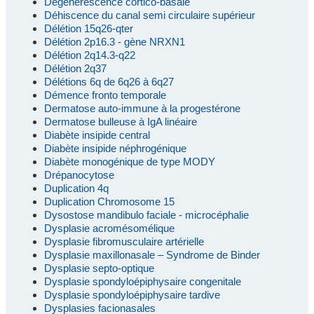
Dégénérescence cortico-basale
Déhiscence du canal semi circulaire supérieur
Délétion 15q26-qter
Délétion 2p16.3 - gène NRXN1
Délétion 2q14.3-q22
Délétion 2q37
Délétions 6q de 6q26 à 6q27
Démence fronto temporale
Dermatose auto-immune à la progestérone
Dermatose bulleuse à IgA linéaire
Diabète insipide central
Diabète insipide néphrogénique
Diabète monogénique de type MODY
Drépanocytose
Duplication 4q
Duplication Chromosome 15
Dysostose mandibulo faciale - microcéphalie
Dysplasie acromésomélique
Dysplasie fibromusculaire artérielle
Dysplasie maxillonasale – Syndrome de Binder
Dysplasie septo-optique
Dysplasie spondyloépiphysaire congenitale
Dysplasie spondyloépiphysaire tardive
Dysplasies facionasales