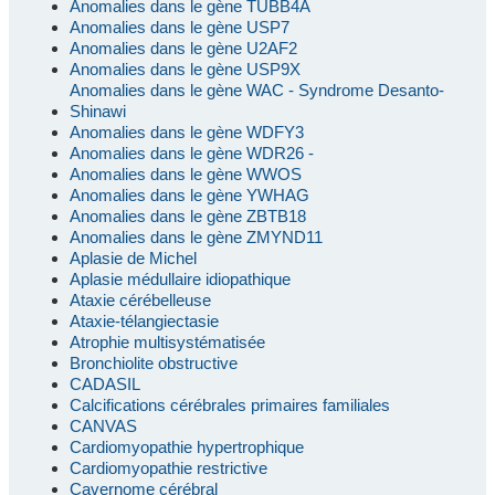
Anomalies dans le gène TUBB4A
Anomalies dans le gène USP7
Anomalies dans le gène U2AF2
Anomalies dans le gène USP9X
Anomalies dans le gène WAC - Syndrome Desanto-
Shinawi
Anomalies dans le gène WDFY3
Anomalies dans le gène WDR26 -
Anomalies dans le gène WWOS
Anomalies dans le gène YWHAG
Anomalies dans le gène ZBTB18
Anomalies dans le gène ZMYND11
Aplasie de Michel
Aplasie médullaire idiopathique
Ataxie cérébelleuse
Ataxie-télangiectasie
Atrophie multisystématisée
Bronchiolite obstructive
CADASIL
Calcifications cérébrales primaires familiales
CANVAS
Cardiomyopathie hypertrophique
Cardiomyopathie restrictive
Cavernome cérébral