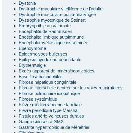
Dystonie
Dystrophie maculaire vitelliforme de l'adulte
Dystrophie musculaire oculo-pharyngée
Dystrophie myotonique de Steinert
Embryopathie au valproate
Encephalite de Rasmussen
Encéphalite limbique autoimmune
Encéphalomyélite aiguë disséminée
Ependymome
Epidermolyses bulleuses
Epilepsie pyridoxino-dépendante
Erythermalgie
Excès apparent de minéralocorticoïdes
Fasciite à éosinophiles
Fibrose hépatique congénitale
Fibrose interstitielle centrée sur les voies respiratoires
Fibrose pulmonaire idiopathique
Fibrose systémique
Fièvre méditerranéenne familiale
Fièvre périodique type Marshall
Fistules artério-veineuses durales
Gangliosidoses à GM2
Gastrite hypertrophique de Ménétrier
Glioblastome