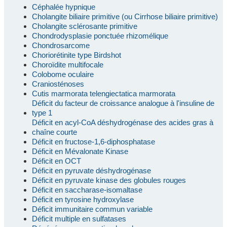
Céphalée hypnique
Cholangite biliaire primitive (ou Cirrhose biliaire primitive)
Cholangite sclérosante primitive
Chondrodysplasie ponctuée rhizomélique
Chondrosarcome
Choriorétinite type Birdshot
Choroïdite multifocale
Colobome oculaire
Craniosténoses
Cutis marmorata telengiectatica marmorata
Déficit du facteur de croissance analogue à l'insuline de
type 1
Déficit en acyl-CoA déshydrogénase des acides gras à
chaîne courte
Déficit en fructose-1,6-diphosphatase
Déficit en Mévalonate Kinase
Déficit en OCT
Déficit en pyruvate déshydrogénase
Déficit en pyruvate kinase des globules rouges
Déficit en saccharase-isomaltase
Déficit en tyrosine hydroxylase
Déficit immunitaire commun variable
Déficit multiple en sulfatases