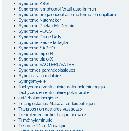
Syndrome KBG
Syndrome lymphoprolifératif auto-immun
Syndrome mégalencéphalie-malformation capillaire
Syndrome Nutcracker
Syndrome Phelan-McDermid
Syndrome POCS
Syndrome Prune Belly
Syndrome Radio-Tartaglia
Syndrome SAPHO
Syndrome triple H
Syndrome triplo-X
Syndrome VACTERL/VATER
Syndromes paranéoplasiques
Synovite villonodulaire
Syringomyélie
Tachycardie ventriculaire catécholaminergique
Tachycardie ventriculaire polymorphe
catécholaminergique
Télangiectasies Maculaires Idiopathiques
Transposition des gros vaisseaux
Tremblement orthostatique primaire
Triméthylaminurie
Trisomie 14 en Mosaique