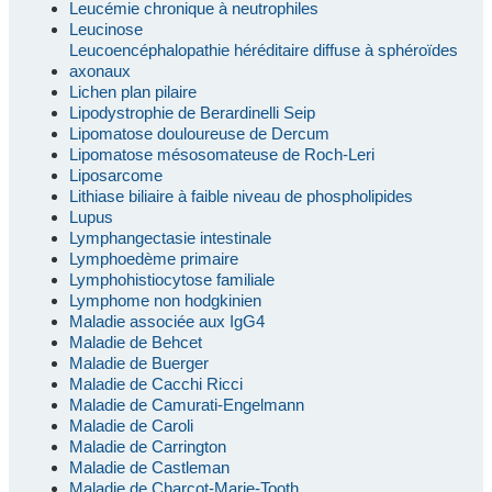
Leucémie chronique à neutrophiles
Leucinose
Leucoencéphalopathie héréditaire diffuse à sphéroïdes
axonaux
Lichen plan pilaire
Lipodystrophie de Berardinelli Seip
Lipomatose douloureuse de Dercum
Lipomatose mésosomateuse de Roch-Leri
Liposarcome
Lithiase biliaire à faible niveau de phospholipides
Lupus
Lymphangectasie intestinale
Lymphoedème primaire
Lymphohistiocytose familiale
Lymphome non hodgkinien
Maladie associée aux IgG4
Maladie de Behcet
Maladie de Buerger
Maladie de Cacchi Ricci
Maladie de Camurati-Engelmann
Maladie de Caroli
Maladie de Carrington
Maladie de Castleman
Maladie de Charcot-Marie-Tooth