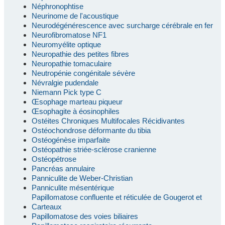
Néphronophtise
Neurinome de l'acoustique
Neurodégénérescence avec surcharge cérébrale en fer
Neurofibromatose NF1
Neuromyélite optique
Neuropathie des petites fibres
Neuropathie tomaculaire
Neutropénie congénitale sévère
Névralgie pudendale
Niemann Pick type C
Œsophage marteau piqueur
Œsophagite à éosinophiles
Ostéites Chroniques Multifocales Récidivantes
Ostéochondrose déformante du tibia
Ostéogénèse imparfaite
Ostéopathie striée-sclérose cranienne
Ostéopétrose
Pancréas annulaire
Panniculite de Weber-Christian
Panniculite mésentérique
Papillomatose confluente et réticulée de Gougerot et
Carteaux
Papillomatose des voies biliaires