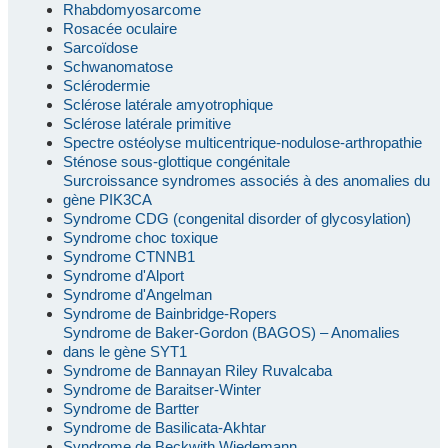
Rhabdomyosarcome
Rosacée oculaire
Sarcoïdose
Schwanomatose
Sclérodermie
Sclérose latérale amyotrophique
Sclérose latérale primitive
Spectre ostéolyse multicentrique-nodulose-arthropathie
Sténose sous-glottique congénitale
Surcroissance syndromes associés à des anomalies du
gène PIK3CA
Syndrome CDG (congenital disorder of glycosylation)
Syndrome choc toxique
Syndrome CTNNB1
Syndrome d'Alport
Syndrome d'Angelman
Syndrome de Bainbridge-Ropers
Syndrome de Baker-Gordon (BAGOS) – Anomalies
dans le gène SYT1
Syndrome de Bannayan Riley Ruvalcaba
Syndrome de Baraitser-Winter
Syndrome de Bartter
Syndrome de Basilicata-Akhtar
Syndrome de Beckwith Wiedemann