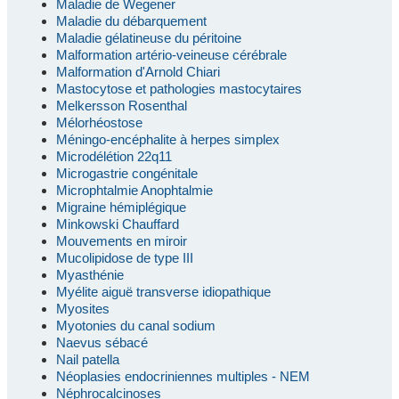
Maladie de Wegener
Maladie du débarquement
Maladie gélatineuse du péritoine
Malformation artério-veineuse cérébrale
Malformation d'Arnold Chiari
Mastocytose et pathologies mastocytaires
Melkersson Rosenthal
Mélorhéostose
Méningo-encéphalite à herpes simplex
Microdélétion 22q11
Microgastrie congénitale
Microphtalmie Anophtalmie
Migraine hémiplégique
Minkowski Chauffard
Mouvements en miroir
Mucolipidose de type III
Myasthénie
Myélite aiguë transverse idiopathique
Myosites
Myotonies du canal sodium
Naevus sébacé
Nail patella
Néoplasies endocriniennes multiples - NEM
Néphrocalcinoses