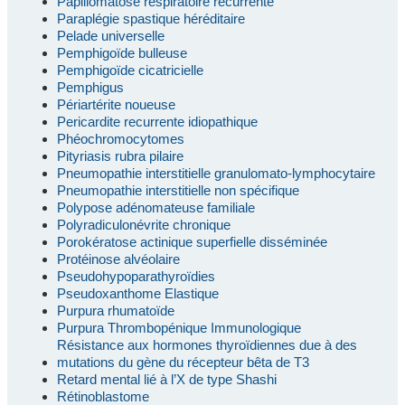
Papillomatose respiratoire récurrente
Paraplégie spastique héréditaire
Pelade universelle
Pemphigoïde bulleuse
Pemphigoïde cicatricielle
Pemphigus
Périartérite noueuse
Pericardite recurrente idiopathique
Phéochromocytomes
Pityriasis rubra pilaire
Pneumopathie interstitielle granulomato-lymphocytaire
Pneumopathie interstitielle non spécifique
Polypose adénomateuse familiale
Polyradiculonévrite chronique
Porokératose actinique superfielle disséminée
Protéinose alvéolaire
Pseudohypoparathyroïdies
Pseudoxanthome Elastique
Purpura rhumatoïde
Purpura Thrombopénique Immunologique
Résistance aux hormones thyroïdiennes due à des
mutations du gène du récepteur bêta de T3
Retard mental lié à l’X de type Shashi
Rétinoblastome