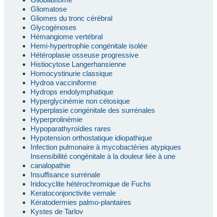
Gliomatose
Gliomes du tronc cérébral
Glycogénoses
Hémangiome vertébral
Hemi-hypertrophie congénitale isolée
Hétéroplasie osseuse progressive
Histiocytose Langerhansienne
Homocystinurie classique
Hydroa vacciniforme
Hydrops endolymphatique
Hyperglycinémie non cétosique
Hyperplasie congénitale des surrénales
Hyperprolinémie
Hypoparathyroïdies rares
Hypotension orthostatique idiopathique
Infection pulmonaire à mycobactéries atypiques
Insensibilité congénitale à la douleur liée à une
canalopathie
Insuffisance surrénale
Iridocyclite hétérochromique de Fuchs
Keratoconjonctivite vernale
Kératodermies palmo-plantaires
Kystes de Tarlov