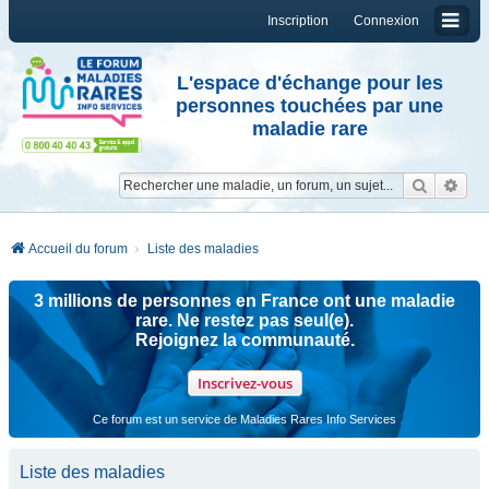
Inscription
Connexion
L'espace d'échange pour les
personnes touchées par une
maladie rare
Reche
Re
Accueil du forum
Liste des maladies
3 millions de personnes en France ont une maladie
rare. Ne restez pas seul(e).
Rejoignez la communauté.
Inscrivez-vous
Ce forum est un service de Maladies Rares Info Services
Liste des maladies