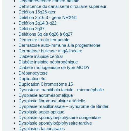
Dégénérescence cortico-basale
Déhiscence du canal semi circulaire supérieur
Délétion 15q26-qter
Délétion 2p16.3 - gène NRXN1
Délétion 2q14.3-q22
Délétion 2q37
Délétions 6q de 6q26 à 6q27
Démence fronto temporale
Dermatose auto-immune à la progestérone
Dermatose bulleuse à IgA linéaire
Diabète insipide central
Diabète insipide néphrogénique
Diabète monogénique de type MODY
Drépanocytose
Duplication 4q
Duplication Chromosome 15
Dysostose mandibulo faciale - microcéphalie
Dysplasie acromésomélique
Dysplasie fibromusculaire artérielle
Dysplasie maxillonasale – Syndrome de Binder
Dysplasie septo-optique
Dysplasie spondyloépiphysaire congenitale
Dysplasie spondyloépiphysaire tardive
Dysplasies facionasales