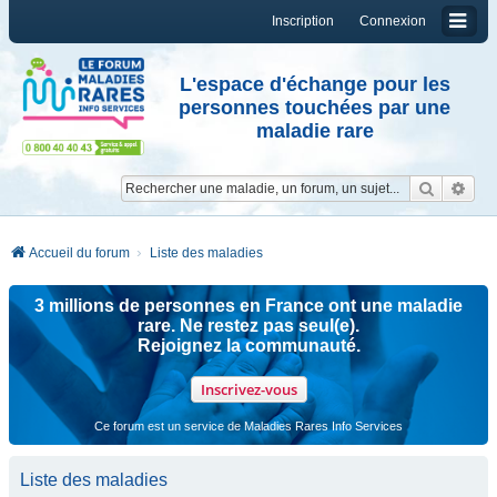
Inscription
Connexion
L'espace d'échange pour les
personnes touchées par une
maladie rare
Reche
Re
Accueil du forum
Liste des maladies
3 millions de personnes en France ont une maladie
rare. Ne restez pas seul(e).
Rejoignez la communauté.
Inscrivez-vous
Ce forum est un service de Maladies Rares Info Services
Liste des maladies