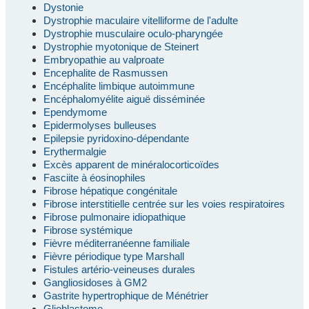
Dystonie
Dystrophie maculaire vitelliforme de l'adulte
Dystrophie musculaire oculo-pharyngée
Dystrophie myotonique de Steinert
Embryopathie au valproate
Encephalite de Rasmussen
Encéphalite limbique autoimmune
Encéphalomyélite aiguë disséminée
Ependymome
Epidermolyses bulleuses
Epilepsie pyridoxino-dépendante
Erythermalgie
Excès apparent de minéralocorticoïdes
Fasciite à éosinophiles
Fibrose hépatique congénitale
Fibrose interstitielle centrée sur les voies respiratoires
Fibrose pulmonaire idiopathique
Fibrose systémique
Fièvre méditerranéenne familiale
Fièvre périodique type Marshall
Fistules artério-veineuses durales
Gangliosidoses à GM2
Gastrite hypertrophique de Ménétrier
Glioblastome