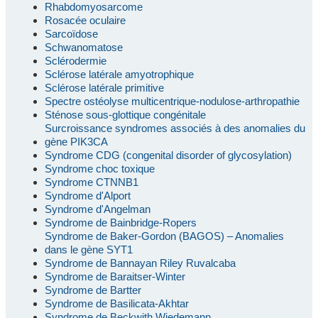
Rhabdomyosarcome
Rosacée oculaire
Sarcoïdose
Schwanomatose
Sclérodermie
Sclérose latérale amyotrophique
Sclérose latérale primitive
Spectre ostéolyse multicentrique-nodulose-arthropathie
Sténose sous-glottique congénitale
Surcroissance syndromes associés à des anomalies du
gène PIK3CA
Syndrome CDG (congenital disorder of glycosylation)
Syndrome choc toxique
Syndrome CTNNB1
Syndrome d'Alport
Syndrome d'Angelman
Syndrome de Bainbridge-Ropers
Syndrome de Baker-Gordon (BAGOS) – Anomalies
dans le gène SYT1
Syndrome de Bannayan Riley Ruvalcaba
Syndrome de Baraitser-Winter
Syndrome de Bartter
Syndrome de Basilicata-Akhtar
Syndrome de Beckwith Wiedemann