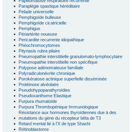
Papillomatose respiratoire récurrente
Paraplégie spastique héréditaire
Pelade universelle
Pemphigoïde bulleuse
Pemphigoïde cicatricielle
Pemphigus
Périartérite noueuse
Pericardite recurrente idiopathique
Phéochromocytomes
Pityriasis rubra pilaire
Pneumopathie interstitielle granulomato-lymphocytaire
Pneumopathie interstitielle non spécifique
Polypose adénomateuse familiale
Polyradiculonévrite chronique
Porokératose actinique superfielle disséminée
Protéinose alvéolaire
Pseudohypoparathyroïdies
Pseudoxanthome Elastique
Purpura rhumatoïde
Purpura Thrombopénique Immunologique
Résistance aux hormones thyroïdiennes due à des
mutations du gène du récepteur bêta de T3
Retard mental lié à l’X de type Shashi
Rétinoblastome