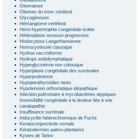
Gliomatose
Gliomes du tronc cérébral
Glycogénoses
Hémangiome vertébral
Hemi-hypertrophie congénitale isolée
Hétéroplasie osseuse progressive
Histiocytose Langerhansienne
Homocystinurie classique
Hydroa vacciniforme
Hydrops endolymphatique
Hyperglycinémie non cétosique
Hyperplasie congénitale des surrénales
Hyperprolinémie
Hypoparathyroïdies rares
Hypotension orthostatique idiopathique
Infection pulmonaire à mycobactéries atypiques
Insensibilité congénitale à la douleur liée à une
canalopathie
Insuffisance surrénale
Iridocyclite hétérochromique de Fuchs
Keratoconjonctivite vernale
Kératodermies palmo-plantaires
Kystes de Tarlov