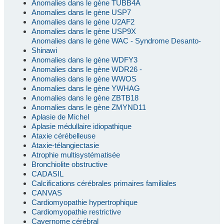
Anomalies dans le gène TUBB4A
Anomalies dans le gène USP7
Anomalies dans le gène U2AF2
Anomalies dans le gène USP9X
Anomalies dans le gène WAC - Syndrome Desanto-
Shinawi
Anomalies dans le gène WDFY3
Anomalies dans le gène WDR26 -
Anomalies dans le gène WWOS
Anomalies dans le gène YWHAG
Anomalies dans le gène ZBTB18
Anomalies dans le gène ZMYND11
Aplasie de Michel
Aplasie médullaire idiopathique
Ataxie cérébelleuse
Ataxie-télangiectasie
Atrophie multisystématisée
Bronchiolite obstructive
CADASIL
Calcifications cérébrales primaires familiales
CANVAS
Cardiomyopathie hypertrophique
Cardiomyopathie restrictive
Cavernome cérébral