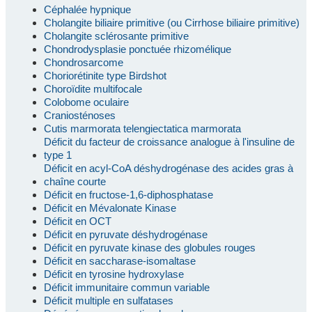
Céphalée hypnique
Cholangite biliaire primitive (ou Cirrhose biliaire primitive)
Cholangite sclérosante primitive
Chondrodysplasie ponctuée rhizomélique
Chondrosarcome
Choriorétinite type Birdshot
Choroïdite multifocale
Colobome oculaire
Craniosténoses
Cutis marmorata telengiectatica marmorata
Déficit du facteur de croissance analogue à l'insuline de
type 1
Déficit en acyl-CoA déshydrogénase des acides gras à
chaîne courte
Déficit en fructose-1,6-diphosphatase
Déficit en Mévalonate Kinase
Déficit en OCT
Déficit en pyruvate déshydrogénase
Déficit en pyruvate kinase des globules rouges
Déficit en saccharase-isomaltase
Déficit en tyrosine hydroxylase
Déficit immunitaire commun variable
Déficit multiple en sulfatases