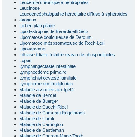
Leucémie chronique à neutrophiles
Leucinose
Leucoencéphalopathie héréditaire diffuse à sphéroïdes
axonaux
Lichen plan pilaire
Lipodystrophie de Berardinelli Seip
Lipomatose douloureuse de Dercum
Lipomatose mésosomateuse de Roch-Leri
Liposarcome
Lithiase biliaire à faible niveau de phospholipides
Lupus
Lymphangectasie intestinale
Lymphoedème primaire
Lymphohistiocytose familiale
Lymphome non hodgkinien
Maladie associée aux IgG4
Maladie de Behcet
Maladie de Buerger
Maladie de Cacchi Ricci
Maladie de Camurati-Engelmann
Maladie de Caroli
Maladie de Carrington
Maladie de Castleman
Maladie de Charcot-Marie-Tooth