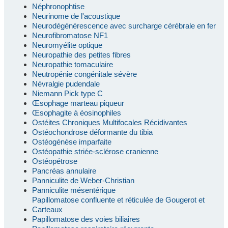
Néphronophtise
Neurinome de l'acoustique
Neurodégénérescence avec surcharge cérébrale en fer
Neurofibromatose NF1
Neuromyélite optique
Neuropathie des petites fibres
Neuropathie tomaculaire
Neutropénie congénitale sévère
Névralgie pudendale
Niemann Pick type C
Œsophage marteau piqueur
Œsophagite à éosinophiles
Ostéites Chroniques Multifocales Récidivantes
Ostéochondrose déformante du tibia
Ostéogénèse imparfaite
Ostéopathie striée-sclérose cranienne
Ostéopétrose
Pancréas annulaire
Panniculite de Weber-Christian
Panniculite mésentérique
Papillomatose confluente et réticulée de Gougerot et
Carteaux
Papillomatose des voies biliaires