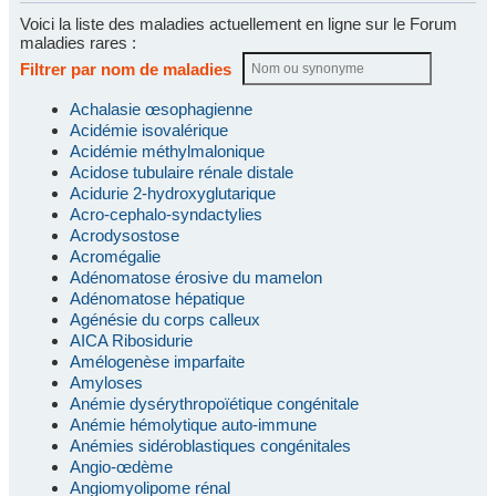
Voici la liste des maladies actuellement en ligne sur le Forum
maladies rares :
Filtrer par nom de maladies
Achalasie œsophagienne
Acidémie isovalérique
Acidémie méthylmalonique
Acidose tubulaire rénale distale
Acidurie 2-hydroxyglutarique
Acro-cephalo-syndactylies
Acrodysostose
Acromégalie
Adénomatose érosive du mamelon
Adénomatose hépatique
Agénésie du corps calleux
AICA Ribosidurie
Amélogenèse imparfaite
Amyloses
Anémie dysérythropoïétique congénitale
Anémie hémolytique auto-immune
Anémies sidéroblastiques congénitales
Angio-œdème
Angiomyolipome rénal