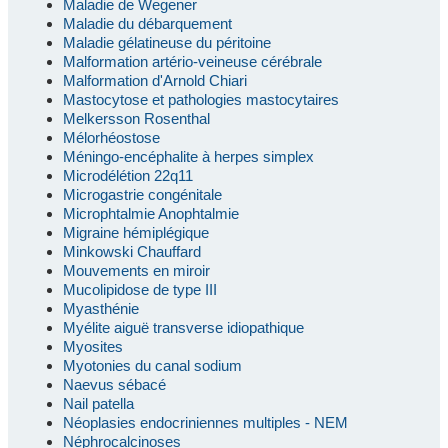
Maladie de Wegener
Maladie du débarquement
Maladie gélatineuse du péritoine
Malformation artério-veineuse cérébrale
Malformation d'Arnold Chiari
Mastocytose et pathologies mastocytaires
Melkersson Rosenthal
Mélorhéostose
Méningo-encéphalite à herpes simplex
Microdélétion 22q11
Microgastrie congénitale
Microphtalmie Anophtalmie
Migraine hémiplégique
Minkowski Chauffard
Mouvements en miroir
Mucolipidose de type III
Myasthénie
Myélite aiguë transverse idiopathique
Myosites
Myotonies du canal sodium
Naevus sébacé
Nail patella
Néoplasies endocriniennes multiples - NEM
Néphrocalcinoses