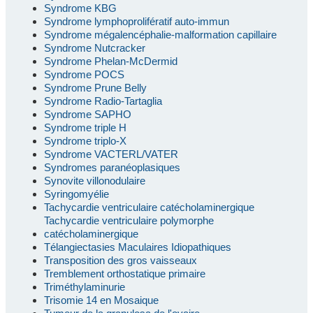
Syndrome KBG
Syndrome lymphoprolifératif auto-immun
Syndrome mégalencéphalie-malformation capillaire
Syndrome Nutcracker
Syndrome Phelan-McDermid
Syndrome POCS
Syndrome Prune Belly
Syndrome Radio-Tartaglia
Syndrome SAPHO
Syndrome triple H
Syndrome triplo-X
Syndrome VACTERL/VATER
Syndromes paranéoplasiques
Synovite villonodulaire
Syringomyélie
Tachycardie ventriculaire catécholaminergique
Tachycardie ventriculaire polymorphe
catécholaminergique
Télangiectasies Maculaires Idiopathiques
Transposition des gros vaisseaux
Tremblement orthostatique primaire
Triméthylaminurie
Trisomie 14 en Mosaique