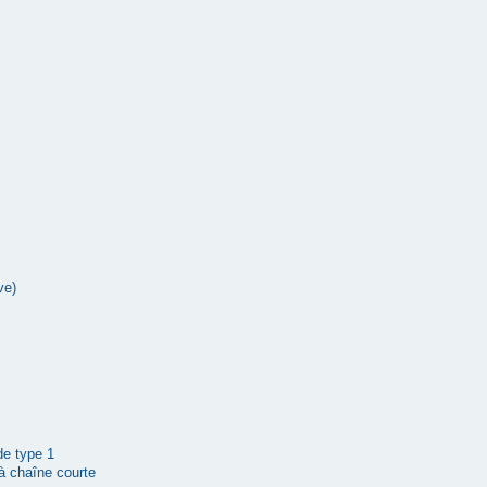
ve)
 de type 1
à chaîne courte