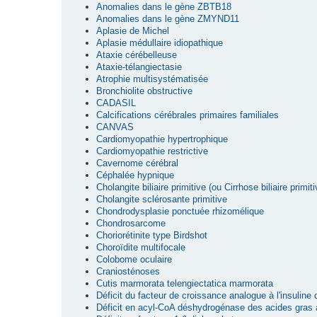
Anomalies dans le gène ZBTB18
Anomalies dans le gène ZMYND11
Aplasie de Michel
Aplasie médullaire idiopathique
Ataxie cérébelleuse
Ataxie-télangiectasie
Atrophie multisystématisée
Bronchiolite obstructive
CADASIL
Calcifications cérébrales primaires familiales
CANVAS
Cardiomyopathie hypertrophique
Cardiomyopathie restrictive
Cavernome cérébral
Céphalée hypnique
Cholangite biliaire primitive (ou Cirrhose biliaire primiti
Cholangite sclérosante primitive
Chondrodysplasie ponctuée rhizomélique
Chondrosarcome
Choriorétinite type Birdshot
Choroïdite multifocale
Colobome oculaire
Craniosténoses
Cutis marmorata telengiectatica marmorata
Déficit du facteur de croissance analogue à l'insuline
Déficit en acyl-CoA déshydrogénase des acides gras 