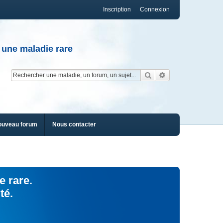
Inscription
Connexion
 une maladie rare
Rechercher
Recherche av
ouveau forum
Nous contacter
e rare.
té.