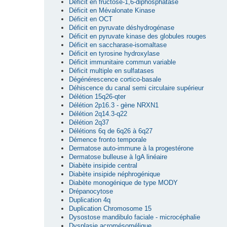
Déficit en fructose-1,6-diphosphatase
Déficit en Mévalonate Kinase
Déficit en OCT
Déficit en pyruvate déshydrogénase
Déficit en pyruvate kinase des globules rouges
Déficit en saccharase-isomaltase
Déficit en tyrosine hydroxylase
Déficit immunitaire commun variable
Déficit multiple en sulfatases
Dégénérescence cortico-basale
Déhiscence du canal semi circulaire supérieur
Délétion 15q26-qter
Délétion 2p16.3 - gène NRXN1
Délétion 2q14.3-q22
Délétion 2q37
Délétions 6q de 6q26 à 6q27
Démence fronto temporale
Dermatose auto-immune à la progestérone
Dermatose bulleuse à IgA linéaire
Diabète insipide central
Diabète insipide néphrogénique
Diabète monogénique de type MODY
Drépanocytose
Duplication 4q
Duplication Chromosome 15
Dysostose mandibulo faciale - microcéphalie
Dysplasie acromésomélique