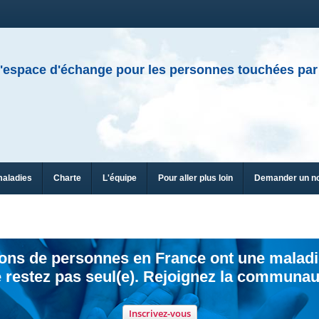
'espace d'échange pour les personnes touchées par
maladies
Charte
L'équipe
Pour aller plus loin
Demander un n
ions de personnes en France ont une maladi
 restez pas seul(e). Rejoignez la communau
Inscrivez-vous