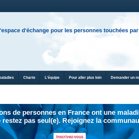
'espace d'échange pour les personnes touchées par
maladies
Charte
L'équipe
Pour aller plus loin
Demander un n
ions de personnes en France ont une maladi
 restez pas seul(e). Rejoignez la communau
Inscrivez-vous