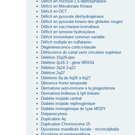
Déficit en fructose-1,6-diphosphatase
Déficit en Mévalonate Kinase
Déficit en OCT
Déficit en pyruvate déshydrogénase
Déficit en pyruvate kinase des globules rouges
Déficit en saccharase-isomaltase
Déficit en tyrosine hydroxylase
Déficit immunitaire commun variable
Déficit multiple en sulfatases
Dégénérescence cortico-basale
Déhiscence du canal semi circulaire supérieur
Délétion 15q26-qter
Délétion 2p16.3 - gène NRXN1
Délétion 2q14.3-q22
Délétion 2q37
Délétions 6q de 6q26 à 6q27
Démence fronto temporale
Dermatose auto-immune à la progestérone
Dermatose bulleuse à IgA linéaire
Diabète insipide central
Diabète insipide néphrogénique
Diabète monogénique de type MODY
Drépanocytose
Duplication 4q
Duplication Chromosome 15
Dysostose mandibulo faciale - microcéphalie
Dysplasie acromésomélique