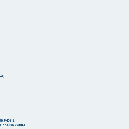
ve)
 de type 1
à chaîne courte