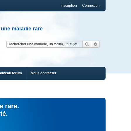
Inscription
Connexion
 une maladie rare
Rechercher
Recherche av
ouveau forum
Nous contacter
e rare.
té.