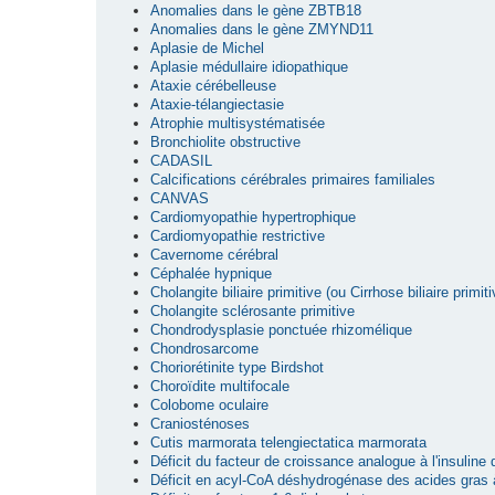
Anomalies dans le gène ZBTB18
Anomalies dans le gène ZMYND11
Aplasie de Michel
Aplasie médullaire idiopathique
Ataxie cérébelleuse
Ataxie-télangiectasie
Atrophie multisystématisée
Bronchiolite obstructive
CADASIL
Calcifications cérébrales primaires familiales
CANVAS
Cardiomyopathie hypertrophique
Cardiomyopathie restrictive
Cavernome cérébral
Céphalée hypnique
Cholangite biliaire primitive (ou Cirrhose biliaire primiti
Cholangite sclérosante primitive
Chondrodysplasie ponctuée rhizomélique
Chondrosarcome
Choriorétinite type Birdshot
Choroïdite multifocale
Colobome oculaire
Craniosténoses
Cutis marmorata telengiectatica marmorata
Déficit du facteur de croissance analogue à l'insuline
Déficit en acyl-CoA déshydrogénase des acides gras 