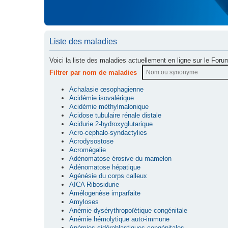
Liste des maladies
Voici la liste des maladies actuellement en ligne sur le Foru
Filtrer par nom de maladies
Achalasie œsophagienne
Acidémie isovalérique
Acidémie méthylmalonique
Acidose tubulaire rénale distale
Acidurie 2-hydroxyglutarique
Acro-cephalo-syndactylies
Acrodysostose
Acromégalie
Adénomatose érosive du mamelon
Adénomatose hépatique
Agénésie du corps calleux
AICA Ribosidurie
Amélogenèse imparfaite
Amyloses
Anémie dysérythropoïétique congénitale
Anémie hémolytique auto-immune
Anémies sidéroblastiques congénitales