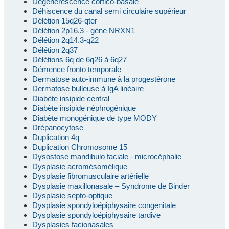
Dégénérescence cortico-basale
Déhiscence du canal semi circulaire supérieur
Délétion 15q26-qter
Délétion 2p16.3 - gène NRXN1
Délétion 2q14.3-q22
Délétion 2q37
Délétions 6q de 6q26 à 6q27
Démence fronto temporale
Dermatose auto-immune à la progestérone
Dermatose bulleuse à IgA linéaire
Diabète insipide central
Diabète insipide néphrogénique
Diabète monogénique de type MODY
Drépanocytose
Duplication 4q
Duplication Chromosome 15
Dysostose mandibulo faciale - microcéphalie
Dysplasie acromésomélique
Dysplasie fibromusculaire artérielle
Dysplasie maxillonasale – Syndrome de Binder
Dysplasie septo-optique
Dysplasie spondyloépiphysaire congenitale
Dysplasie spondyloépiphysaire tardive
Dysplasies facionasales