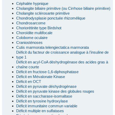
Céphalée hypnique
Cholangite biliaire primitive (ou Cirrhose biliaire primitive)
Cholangite sclérosante primitive
Chondrodysplasie ponctuée rhizomélique
Chondrosarcome
Choriorétinite type Birdshot
Choroïdite multifocale
Colobome oculaire
Craniosténoses
Cutis marmorata telengiectatica marmorata
Déficit du facteur de croissance analogue à l'insuline de
type 1
Déficit en acyl-CoA déshydrogénase des acides gras à
chaîne courte
Déficit en fructose-1,6-diphosphatase
Déficit en Mévalonate Kinase
Déficit en OCT
Déficit en pyruvate déshydrogénase
Déficit en pyruvate kinase des globules rouges
Déficit en saccharase-isomaltase
Déficit en tyrosine hydroxylase
Déficit immunitaire commun variable
Déficit multiple en sulfatases