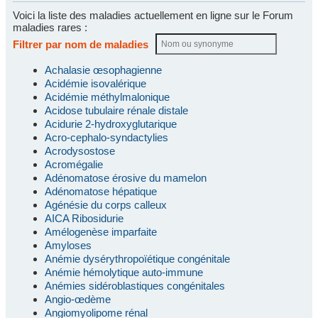
Voici la liste des maladies actuellement en ligne sur le Forum
maladies rares :
Filtrer par nom de maladies
Achalasie œsophagienne
Acidémie isovalérique
Acidémie méthylmalonique
Acidose tubulaire rénale distale
Acidurie 2-hydroxyglutarique
Acro-cephalo-syndactylies
Acrodysostose
Acromégalie
Adénomatose érosive du mamelon
Adénomatose hépatique
Agénésie du corps calleux
AICA Ribosidurie
Amélogenèse imparfaite
Amyloses
Anémie dysérythropoïétique congénitale
Anémie hémolytique auto-immune
Anémies sidéroblastiques congénitales
Angio-œdème
Angiomyolipome rénal