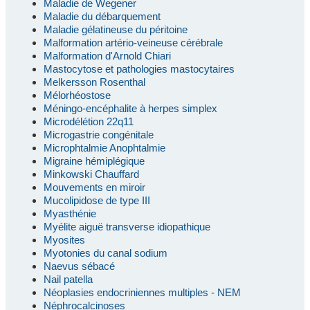
Maladie de Wegener
Maladie du débarquement
Maladie gélatineuse du péritoine
Malformation artério-veineuse cérébrale
Malformation d'Arnold Chiari
Mastocytose et pathologies mastocytaires
Melkersson Rosenthal
Mélorhéostose
Méningo-encéphalite à herpes simplex
Microdélétion 22q11
Microgastrie congénitale
Microphtalmie Anophtalmie
Migraine hémiplégique
Minkowski Chauffard
Mouvements en miroir
Mucolipidose de type III
Myasthénie
Myélite aiguë transverse idiopathique
Myosites
Myotonies du canal sodium
Naevus sébacé
Nail patella
Néoplasies endocriniennes multiples - NEM
Néphrocalcinoses