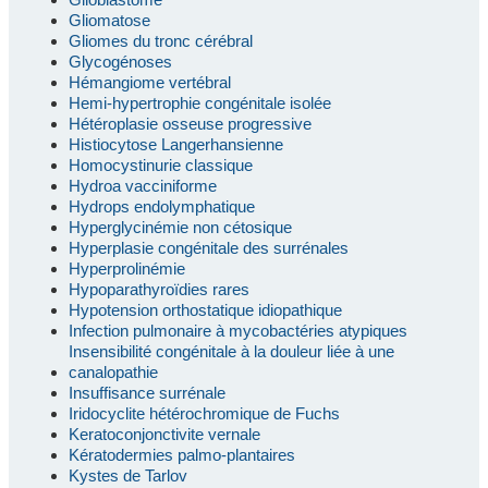
Gliomatose
Gliomes du tronc cérébral
Glycogénoses
Hémangiome vertébral
Hemi-hypertrophie congénitale isolée
Hétéroplasie osseuse progressive
Histiocytose Langerhansienne
Homocystinurie classique
Hydroa vacciniforme
Hydrops endolymphatique
Hyperglycinémie non cétosique
Hyperplasie congénitale des surrénales
Hyperprolinémie
Hypoparathyroïdies rares
Hypotension orthostatique idiopathique
Infection pulmonaire à mycobactéries atypiques
Insensibilité congénitale à la douleur liée à une
canalopathie
Insuffisance surrénale
Iridocyclite hétérochromique de Fuchs
Keratoconjonctivite vernale
Kératodermies palmo-plantaires
Kystes de Tarlov