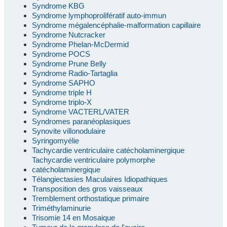
Syndrome KBG
Syndrome lymphoprolifératif auto-immun
Syndrome mégalencéphalie-malformation capillaire
Syndrome Nutcracker
Syndrome Phelan-McDermid
Syndrome POCS
Syndrome Prune Belly
Syndrome Radio-Tartaglia
Syndrome SAPHO
Syndrome triple H
Syndrome triplo-X
Syndrome VACTERL/VATER
Syndromes paranéoplasiques
Synovite villonodulaire
Syringomyélie
Tachycardie ventriculaire catécholaminergique
Tachycardie ventriculaire polymorphe
catécholaminergique
Télangiectasies Maculaires Idiopathiques
Transposition des gros vaisseaux
Tremblement orthostatique primaire
Triméthylaminurie
Trisomie 14 en Mosaique