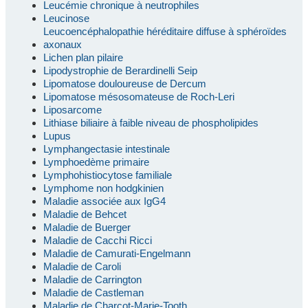
Leucémie chronique à neutrophiles
Leucinose
Leucoencéphalopathie héréditaire diffuse à sphéroïdes
axonaux
Lichen plan pilaire
Lipodystrophie de Berardinelli Seip
Lipomatose douloureuse de Dercum
Lipomatose mésosomateuse de Roch-Leri
Liposarcome
Lithiase biliaire à faible niveau de phospholipides
Lupus
Lymphangectasie intestinale
Lymphoedème primaire
Lymphohistiocytose familiale
Lymphome non hodgkinien
Maladie associée aux IgG4
Maladie de Behcet
Maladie de Buerger
Maladie de Cacchi Ricci
Maladie de Camurati-Engelmann
Maladie de Caroli
Maladie de Carrington
Maladie de Castleman
Maladie de Charcot-Marie-Tooth