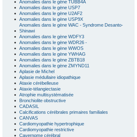
Anomalies dans le gène TUBB4A
Anomalies dans le gène USP7
Anomalies dans le gène U2AF2
Anomalies dans le gène USP9X
Anomalies dans le gène WAC - Syndrome Desanto-
Shinawi
Anomalies dans le gène WDFY3
Anomalies dans le gène WDR26 -
Anomalies dans le gène WWOS
Anomalies dans le gène YWHAG
Anomalies dans le gène ZBTB18
Anomalies dans le gène ZMYND11
Aplasie de Michel
Aplasie médullaire idiopathique
Ataxie cérébelleuse
Ataxie-télangiectasie
Atrophie multisystématisée
Bronchiolite obstructive
CADASIL
Calcifications cérébrales primaires familiales
CANVAS
Cardiomyopathie hypertrophique
Cardiomyopathie restrictive
Cavernome cérébral