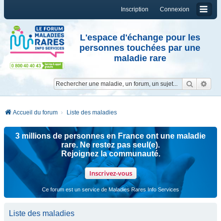
Inscription
Connexion
L'espace d'échange pour les
personnes touchées par une
maladie rare
Reche
Re
Accueil du forum
Liste des maladies
3 millions de personnes en France ont une maladie
rare. Ne restez pas seul(e).
Rejoignez la communauté.
Inscrivez-vous
Ce forum est un service de Maladies Rares Info Services
Liste des maladies