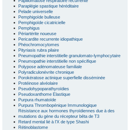
Papillomatose respiratoire récurrente
Paraplégie spastique héréditaire
Pelade universelle
Pemphigoïde bulleuse
Pemphigoïde cicatricielle
Pemphigus
Périartérite noueuse
Pericardite recurrente idiopathique
Phéochromocytomes
Pityriasis rubra pilaire
Pneumopathie interstitielle granulomato-lymphocytaire
Pneumopathie interstitielle non spécifique
Polypose adénomateuse familiale
Polyradiculonévrite chronique
Porokératose actinique superfielle disséminée
Protéinose alvéolaire
Pseudohypoparathyroïdies
Pseudoxanthome Elastique
Purpura rhumatoïde
Purpura Thrombopénique Immunologique
Résistance aux hormones thyroïdiennes due à des
mutations du gène du récepteur bêta de T3
Retard mental lié à l’X de type Shashi
Rétinoblastome