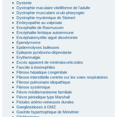
Dystonie
Dystrophie maculaire vitelliforme de l'adulte
Dystrophie musculaire oculo-pharyngée
Dystrophie myotonique de Steinert
Embryopathie au valproate
Encephalite de Rasmussen
Encéphalite limbique autoimmune
Encéphalomyélite aiguë disséminée
Ependymome
Epidermolyses bulleuses
Epilepsie pyridoxino-dépendante
Erythermalgie
Excès apparent de minéralocorticoïdes
Fasciite à éosinophiles
Fibrose hépatique congénitale
Fibrose interstitielle centrée sur les voies respiratoires
Fibrose pulmonaire idiopathique
Fibrose systémique
Fièvre méditerranéenne familiale
Fièvre périodique type Marshall
Fistules artério-veineuses durales
Gangliosidoses à GM2
Gastrite hypertrophique de Ménétrier
Glioblastome