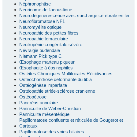
Néphronophtise
Neurinome de l'acoustique
Neurodégénérescence avec surcharge cérébrale en fer
Neurofibromatose NF1
Neuromyélite optique
Neuropathie des petites fibres
Neuropathie tomaculaire
Neutropénie congénitale sévère
Névralgie pudendale
Niemann Pick type C
Œsophage marteau piqueur
Œsophagite à éosinophiles
Ostéites Chroniques Multifocales Récidivantes
Ostéochondrose déformante du tibia
Ostéogénèse imparfaite
Ostéopathie striée-sclérose cranienne
Ostéopétrose
Pancréas annulaire
Panniculite de Weber-Christian
Panniculite mésentérique
Papillomatose confluente et réticulée de Gougerot et
Carteaux
Papillomatose des voies biliaires