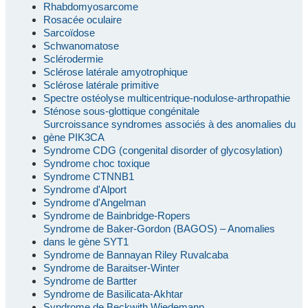
Rhabdomyosarcome
Rosacée oculaire
Sarcoïdose
Schwanomatose
Sclérodermie
Sclérose latérale amyotrophique
Sclérose latérale primitive
Spectre ostéolyse multicentrique-nodulose-arthropathie
Sténose sous-glottique congénitale
Surcroissance syndromes associés à des anomalies du
gène PIK3CA
Syndrome CDG (congenital disorder of glycosylation)
Syndrome choc toxique
Syndrome CTNNB1
Syndrome d'Alport
Syndrome d'Angelman
Syndrome de Bainbridge-Ropers
Syndrome de Baker-Gordon (BAGOS) – Anomalies
dans le gène SYT1
Syndrome de Bannayan Riley Ruvalcaba
Syndrome de Baraitser-Winter
Syndrome de Bartter
Syndrome de Basilicata-Akhtar
Syndrome de Beckwith Wiedemann