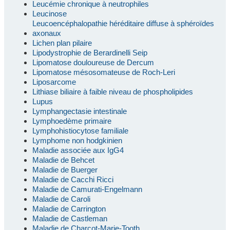
Leucémie chronique à neutrophiles
Leucinose
Leucoencéphalopathie héréditaire diffuse à sphéroïdes
axonaux
Lichen plan pilaire
Lipodystrophie de Berardinelli Seip
Lipomatose douloureuse de Dercum
Lipomatose mésosomateuse de Roch-Leri
Liposarcome
Lithiase biliaire à faible niveau de phospholipides
Lupus
Lymphangectasie intestinale
Lymphoedème primaire
Lymphohistiocytose familiale
Lymphome non hodgkinien
Maladie associée aux IgG4
Maladie de Behcet
Maladie de Buerger
Maladie de Cacchi Ricci
Maladie de Camurati-Engelmann
Maladie de Caroli
Maladie de Carrington
Maladie de Castleman
Maladie de Charcot-Marie-Tooth