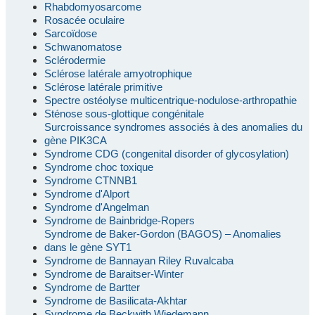
Rhabdomyosarcome
Rosacée oculaire
Sarcoïdose
Schwanomatose
Sclérodermie
Sclérose latérale amyotrophique
Sclérose latérale primitive
Spectre ostéolyse multicentrique-nodulose-arthropathie
Sténose sous-glottique congénitale
Surcroissance syndromes associés à des anomalies du
gène PIK3CA
Syndrome CDG (congenital disorder of glycosylation)
Syndrome choc toxique
Syndrome CTNNB1
Syndrome d'Alport
Syndrome d'Angelman
Syndrome de Bainbridge-Ropers
Syndrome de Baker-Gordon (BAGOS) – Anomalies
dans le gène SYT1
Syndrome de Bannayan Riley Ruvalcaba
Syndrome de Baraitser-Winter
Syndrome de Bartter
Syndrome de Basilicata-Akhtar
Syndrome de Beckwith Wiedemann