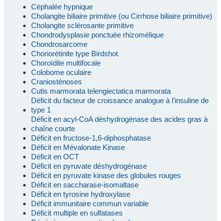
Céphalée hypnique
Cholangite biliaire primitive (ou Cirrhose biliaire primitive)
Cholangite sclérosante primitive
Chondrodysplasie ponctuée rhizomélique
Chondrosarcome
Choriorétinite type Birdshot
Choroïdite multifocale
Colobome oculaire
Craniosténoses
Cutis marmorata telengiectatica marmorata
Déficit du facteur de croissance analogue à l'insuline de
type 1
Déficit en acyl-CoA déshydrogénase des acides gras à
chaîne courte
Déficit en fructose-1,6-diphosphatase
Déficit en Mévalonate Kinase
Déficit en OCT
Déficit en pyruvate déshydrogénase
Déficit en pyruvate kinase des globules rouges
Déficit en saccharase-isomaltase
Déficit en tyrosine hydroxylase
Déficit immunitaire commun variable
Déficit multiple en sulfatases