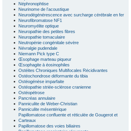
Néphronophtise
Neurinome de l'acoustique
Neurodégénérescence avec surcharge cérébrale en fer
Neurofibromatose NF1
Neuromyélite optique
Neuropathie des petites fibres
Neuropathie tomaculaire
Neutropénie congénitale sévère
Névralgie pudendale
Niemann Pick type C
Œsophage marteau piqueur
Œsophagite à éosinophiles
Ostéites Chroniques Multifocales Récidivantes
Ostéochondrose déformante du tibia
Ostéogénèse imparfaite
Ostéopathie striée-sclérose cranienne
Ostéopétrose
Pancréas annulaire
Panniculite de Weber-Christian
Panniculite mésentérique
Papillomatose confluente et réticulée de Gougerot et
Carteaux
Papillomatose des voies biliaires