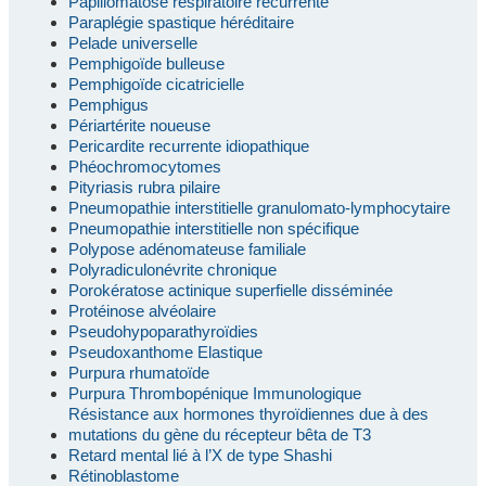
Papillomatose respiratoire récurrente
Paraplégie spastique héréditaire
Pelade universelle
Pemphigoïde bulleuse
Pemphigoïde cicatricielle
Pemphigus
Périartérite noueuse
Pericardite recurrente idiopathique
Phéochromocytomes
Pityriasis rubra pilaire
Pneumopathie interstitielle granulomato-lymphocytaire
Pneumopathie interstitielle non spécifique
Polypose adénomateuse familiale
Polyradiculonévrite chronique
Porokératose actinique superfielle disséminée
Protéinose alvéolaire
Pseudohypoparathyroïdies
Pseudoxanthome Elastique
Purpura rhumatoïde
Purpura Thrombopénique Immunologique
Résistance aux hormones thyroïdiennes due à des
mutations du gène du récepteur bêta de T3
Retard mental lié à l’X de type Shashi
Rétinoblastome