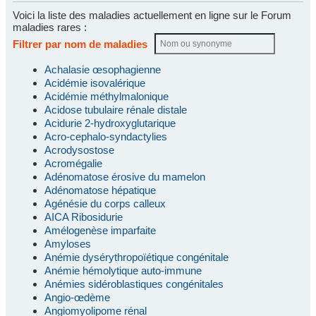
Voici la liste des maladies actuellement en ligne sur le Forum
maladies rares :
Filtrer par nom de maladies
Achalasie œsophagienne
Acidémie isovalérique
Acidémie méthylmalonique
Acidose tubulaire rénale distale
Acidurie 2-hydroxyglutarique
Acro-cephalo-syndactylies
Acrodysostose
Acromégalie
Adénomatose érosive du mamelon
Adénomatose hépatique
Agénésie du corps calleux
AICA Ribosidurie
Amélogenèse imparfaite
Amyloses
Anémie dysérythropoïétique congénitale
Anémie hémolytique auto-immune
Anémies sidéroblastiques congénitales
Angio-œdème
Angiomyolipome rénal