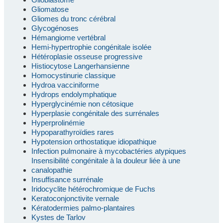
Gliomatose
Gliomes du tronc cérébral
Glycogénoses
Hémangiome vertébral
Hemi-hypertrophie congénitale isolée
Hétéroplasie osseuse progressive
Histiocytose Langerhansienne
Homocystinurie classique
Hydroa vacciniforme
Hydrops endolymphatique
Hyperglycinémie non cétosique
Hyperplasie congénitale des surrénales
Hyperprolinémie
Hypoparathyroïdies rares
Hypotension orthostatique idiopathique
Infection pulmonaire à mycobactéries atypiques
Insensibilité congénitale à la douleur liée à une
canalopathie
Insuffisance surrénale
Iridocyclite hétérochromique de Fuchs
Keratoconjonctivite vernale
Kératodermies palmo-plantaires
Kystes de Tarlov