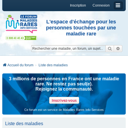
Inscription
Connexion
L'espace d'échange pour les
personnes touchées par une
maladie rare
Reche
Re
Accueil du forum
Liste des maladies
3 millions de personnes en France ont une maladie
rare. Ne restez pas seul(e).
Rejoignez la communauté.
Inscrivez-vous
Ce forum est un service de Maladies Rares Info Services
Liste des maladies