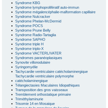
Syndrome KBG
Syndrome lymphoprolifératif auto-immun
Syndrome mégalencéphalie-malformation capillaire
Syndrome Nutcracker
Syndrome Phelan-McDermid
Syndrome POCS
Syndrome Prune Belly
Syndrome Radio-Tartaglia
Syndrome SAPHO
Syndrome triple H
Syndrome triplo-X
Syndrome VACTERL/VATER
Syndromes paranéoplasiques
Synovite villonodulaire
Syringomyélie
Tachycardie ventriculaire catécholaminergique
Tachycardie ventriculaire polymorphe
catécholaminergique
Télangiectasies Maculaires Idiopathiques
Transposition des gros vaisseaux
Tremblement orthostatique primaire
Triméthylaminurie
Trisomie 14 en Mosaique