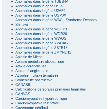
Anomalies dans le gène TUBB4A
Anomalies dans le gène USP7
Anomalies dans le gène U2AF2
Anomalies dans le gène USP9X
Anomalies dans le gène WAC - Syndrome Desanto-
Shinawi
Anomalies dans le gène WDFY3
Anomalies dans le gène WDR26 -
Anomalies dans le gène WWOS
Anomalies dans le gène YWHAG
Anomalies dans le gène ZBTB18
Anomalies dans le gène ZMYND11
Aplasie de Michel
Aplasie médullaire idiopathique
Ataxie cérébelleuse
Ataxie-télangiectasie
Atrophie multisystématisée
Bronchiolite obstructive
CADASIL
Calcifications cérébrales primaires familiales
CANVAS
Cardiomyopathie hypertrophique
Cardiomyopathie restrictive
Cavernome cérébral