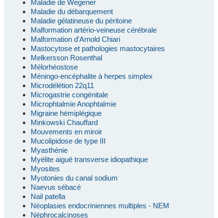
Maladie de Wegener
Maladie du débarquement
Maladie gélatineuse du péritoine
Malformation artério-veineuse cérébrale
Malformation d'Arnold Chiari
Mastocytose et pathologies mastocytaires
Melkersson Rosenthal
Mélorhéostose
Méningo-encéphalite à herpes simplex
Microdélétion 22q11
Microgastrie congénitale
Microphtalmie Anophtalmie
Migraine hémiplégique
Minkowski Chauffard
Mouvements en miroir
Mucolipidose de type III
Myasthénie
Myélite aiguë transverse idiopathique
Myosites
Myotonies du canal sodium
Naevus sébacé
Nail patella
Néoplasies endocriniennes multiples - NEM
Néphrocalcinoses