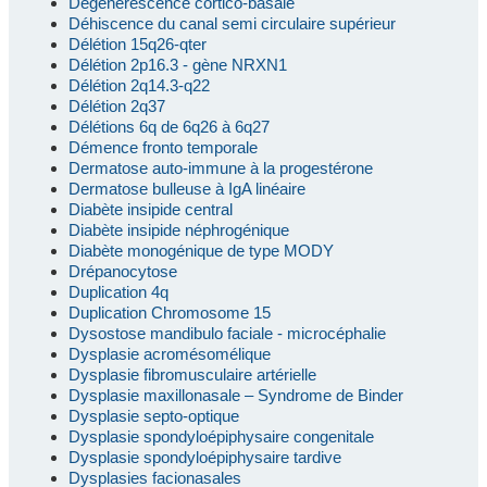
Dégénérescence cortico-basale
Déhiscence du canal semi circulaire supérieur
Délétion 15q26-qter
Délétion 2p16.3 - gène NRXN1
Délétion 2q14.3-q22
Délétion 2q37
Délétions 6q de 6q26 à 6q27
Démence fronto temporale
Dermatose auto-immune à la progestérone
Dermatose bulleuse à IgA linéaire
Diabète insipide central
Diabète insipide néphrogénique
Diabète monogénique de type MODY
Drépanocytose
Duplication 4q
Duplication Chromosome 15
Dysostose mandibulo faciale - microcéphalie
Dysplasie acromésomélique
Dysplasie fibromusculaire artérielle
Dysplasie maxillonasale – Syndrome de Binder
Dysplasie septo-optique
Dysplasie spondyloépiphysaire congenitale
Dysplasie spondyloépiphysaire tardive
Dysplasies facionasales