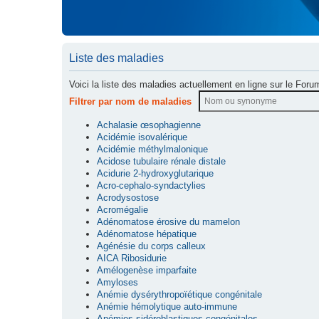
Liste des maladies
Voici la liste des maladies actuellement en ligne sur le Foru
Filtrer par nom de maladies
Achalasie œsophagienne
Acidémie isovalérique
Acidémie méthylmalonique
Acidose tubulaire rénale distale
Acidurie 2-hydroxyglutarique
Acro-cephalo-syndactylies
Acrodysostose
Acromégalie
Adénomatose érosive du mamelon
Adénomatose hépatique
Agénésie du corps calleux
AICA Ribosidurie
Amélogenèse imparfaite
Amyloses
Anémie dysérythropoïétique congénitale
Anémie hémolytique auto-immune
Anémies sidéroblastiques congénitales