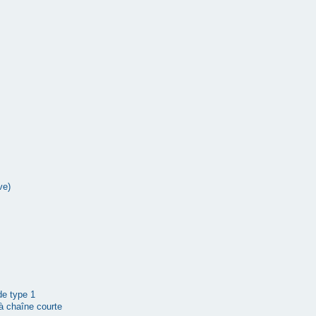
ve)
 de type 1
à chaîne courte