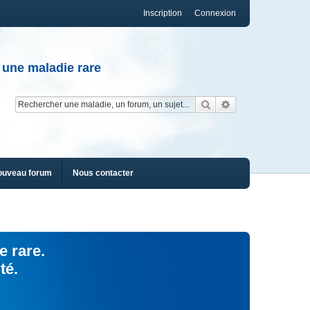
Inscription
Connexion
 une maladie rare
Rechercher
Recherche av
ouveau forum
Nous contacter
e rare.
té.