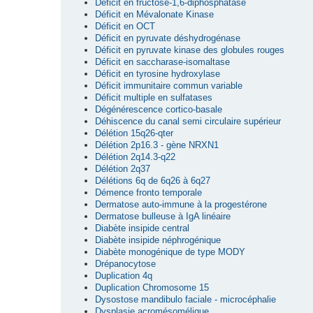
Déficit en fructose-1,6-diphosphatase
Déficit en Mévalonate Kinase
Déficit en OCT
Déficit en pyruvate déshydrogénase
Déficit en pyruvate kinase des globules rouges
Déficit en saccharase-isomaltase
Déficit en tyrosine hydroxylase
Déficit immunitaire commun variable
Déficit multiple en sulfatases
Dégénérescence cortico-basale
Déhiscence du canal semi circulaire supérieur
Délétion 15q26-qter
Délétion 2p16.3 - gène NRXN1
Délétion 2q14.3-q22
Délétion 2q37
Délétions 6q de 6q26 à 6q27
Démence fronto temporale
Dermatose auto-immune à la progestérone
Dermatose bulleuse à IgA linéaire
Diabète insipide central
Diabète insipide néphrogénique
Diabète monogénique de type MODY
Drépanocytose
Duplication 4q
Duplication Chromosome 15
Dysostose mandibulo faciale - microcéphalie
Dysplasie acromésomélique