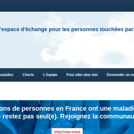
'espace d'échange pour les personnes touchées par
maladies
Charte
L'équipe
Pour aller plus loin
Demander un n
ions de personnes en France ont une maladi
 restez pas seul(e). Rejoignez la communau
Inscrivez-vous