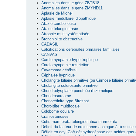
Anomalies dans le gène ZBTB18
Anomalies dans le gène ZMYND11
Aplasie de Michel
Aplasie médullaire idiopathique
Ataxie cérébelleuse
Ataxie-télangiectasie
Atrophie multisystématisée
Bronchiolite obstructive
CADASIL
Calcifications cérébrales primaires familiales
CANVAS
Cardiomyopathie hypertrophique
Cardiomyopathie restrictive
Cavernome cérébral
Céphalée hypnique
Cholangite biliaire primitive (ou Cirrhose biliaire primiti
Cholangite sclérosante primitive
Chondrodysplasie ponctuée rhizomélique
Chondrosarcome
Choriorétinite type Birdshot
Choroïdite multifocale
Colobome oculaire
Craniosténoses
Cutis marmorata telengiectatica marmorata
Déficit du facteur de croissance analogue à l'insuline
Déficit en acyl-CoA déshydrogénase des acides gras 