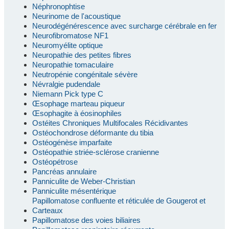
Néphronophtise
Neurinome de l'acoustique
Neurodégénérescence avec surcharge cérébrale en fer
Neurofibromatose NF1
Neuromyélite optique
Neuropathie des petites fibres
Neuropathie tomaculaire
Neutropénie congénitale sévère
Névralgie pudendale
Niemann Pick type C
Œsophage marteau piqueur
Œsophagite à éosinophiles
Ostéites Chroniques Multifocales Récidivantes
Ostéochondrose déformante du tibia
Ostéogénèse imparfaite
Ostéopathie striée-sclérose cranienne
Ostéopétrose
Pancréas annulaire
Panniculite de Weber-Christian
Panniculite mésentérique
Papillomatose confluente et réticulée de Gougerot et
Carteaux
Papillomatose des voies biliaires