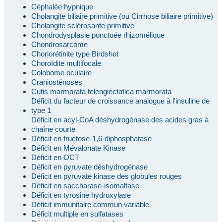
Céphalée hypnique
Cholangite biliaire primitive (ou Cirrhose biliaire primitive)
Cholangite sclérosante primitive
Chondrodysplasie ponctuée rhizomélique
Chondrosarcome
Choriorétinite type Birdshot
Choroïdite multifocale
Colobome oculaire
Craniosténoses
Cutis marmorata telengiectatica marmorata
Déficit du facteur de croissance analogue à l'insuline de
type 1
Déficit en acyl-CoA déshydrogénase des acides gras à
chaîne courte
Déficit en fructose-1,6-diphosphatase
Déficit en Mévalonate Kinase
Déficit en OCT
Déficit en pyruvate déshydrogénase
Déficit en pyruvate kinase des globules rouges
Déficit en saccharase-isomaltase
Déficit en tyrosine hydroxylase
Déficit immunitaire commun variable
Déficit multiple en sulfatases