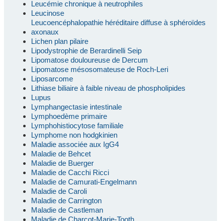
Leucémie chronique à neutrophiles
Leucinose
Leucoencéphalopathie héréditaire diffuse à sphéroïdes
axonaux
Lichen plan pilaire
Lipodystrophie de Berardinelli Seip
Lipomatose douloureuse de Dercum
Lipomatose mésosomateuse de Roch-Leri
Liposarcome
Lithiase biliaire à faible niveau de phospholipides
Lupus
Lymphangectasie intestinale
Lymphoedème primaire
Lymphohistiocytose familiale
Lymphome non hodgkinien
Maladie associée aux IgG4
Maladie de Behcet
Maladie de Buerger
Maladie de Cacchi Ricci
Maladie de Camurati-Engelmann
Maladie de Caroli
Maladie de Carrington
Maladie de Castleman
Maladie de Charcot-Marie-Tooth