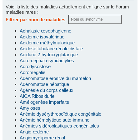
Voici la liste des maladies actuellement en ligne sur le Forum
maladies rares :
Filtrer par nom de maladies
Achalasie œsophagienne
Acidémie isovalérique
Acidémie méthylmalonique
Acidose tubulaire rénale distale
Acidurie 2-hydroxyglutarique
Acro-cephalo-syndactylies
Acrodysostose
Acromégalie
Adénomatose érosive du mamelon
Adénomatose hépatique
Agénésie du corps calleux
AICA Ribosidurie
Amélogenèse imparfaite
Amyloses
Anémie dysérythropoïétique congénitale
Anémie hémolytique auto-immune
Anémies sidéroblastiques congénitales
Angio-œdème
Angiomyolipome rénal