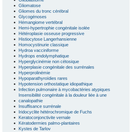
Gliomatose
Gliomes du tronc cérébral
Glycogénoses
Hémangiome vertébral
Hemi-hypertrophie congénitale isolée
Hétéroplasie osseuse progressive
Histiocytose Langerhansienne
Homocystinurie classique
Hydroa vacciniforme
Hydrops endolymphatique
Hyperglycinémie non cétosique
Hyperplasie congénitale des surrénales
Hyperprolinémie
Hypoparathyroïdies rares
Hypotension orthostatique idiopathique
Infection pulmonaire à mycobactéries atypiques
Insensibilité congénitale à la douleur liée à une
canalopathie
Insuffisance surrénale
Iridocyclite hétérochromique de Fuchs
Keratoconjonctivite vernale
Kératodermies palmo-plantaires
Kystes de Tarlov