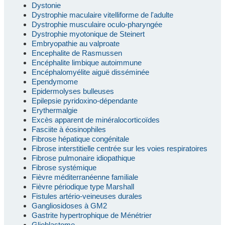
Dystonie
Dystrophie maculaire vitelliforme de l'adulte
Dystrophie musculaire oculo-pharyngée
Dystrophie myotonique de Steinert
Embryopathie au valproate
Encephalite de Rasmussen
Encéphalite limbique autoimmune
Encéphalomyélite aiguë disséminée
Ependymome
Epidermolyses bulleuses
Epilepsie pyridoxino-dépendante
Erythermalgie
Excès apparent de minéralocorticoïdes
Fasciite à éosinophiles
Fibrose hépatique congénitale
Fibrose interstitielle centrée sur les voies respiratoires
Fibrose pulmonaire idiopathique
Fibrose systémique
Fièvre méditerranéenne familiale
Fièvre périodique type Marshall
Fistules artério-veineuses durales
Gangliosidoses à GM2
Gastrite hypertrophique de Ménétrier
Glioblastome