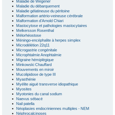
Maladie de Wegener
Maladie du débarquement
Maladie gélatineuse du péritoine
Malformation artério-veineuse cérébrale
Malformation d'Arnold Chiari
Mastocytose et pathologies mastocytaires
Melkersson Rosenthal
Mélorhéostose
Méningo-encéphalite à herpes simplex
Microdélétion 22q11
Microgastrie congénitale
Microphtalmie Anophtalmie
Migraine hémiplégique
Minkowski Chauffard
Mouvements en miroir
Mucolipidose de type III
Myasthénie
Myélite aiguë transverse idiopathique
Myosites
Myotonies du canal sodium
Naevus sébacé
Nail patella
Néoplasies endocriniennes multiples - NEM
Néphrocalcinoses