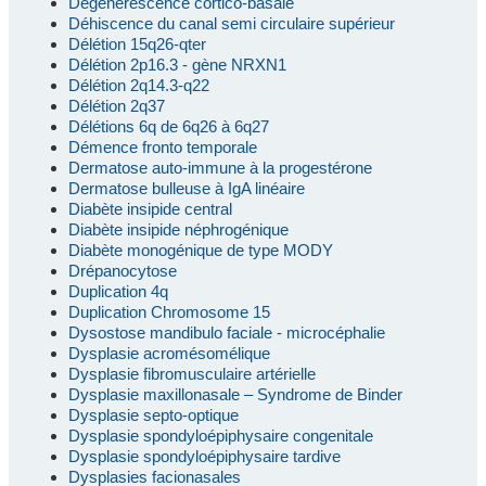
Dégénérescence cortico-basale
Déhiscence du canal semi circulaire supérieur
Délétion 15q26-qter
Délétion 2p16.3 - gène NRXN1
Délétion 2q14.3-q22
Délétion 2q37
Délétions 6q de 6q26 à 6q27
Démence fronto temporale
Dermatose auto-immune à la progestérone
Dermatose bulleuse à IgA linéaire
Diabète insipide central
Diabète insipide néphrogénique
Diabète monogénique de type MODY
Drépanocytose
Duplication 4q
Duplication Chromosome 15
Dysostose mandibulo faciale - microcéphalie
Dysplasie acromésomélique
Dysplasie fibromusculaire artérielle
Dysplasie maxillonasale – Syndrome de Binder
Dysplasie septo-optique
Dysplasie spondyloépiphysaire congenitale
Dysplasie spondyloépiphysaire tardive
Dysplasies facionasales