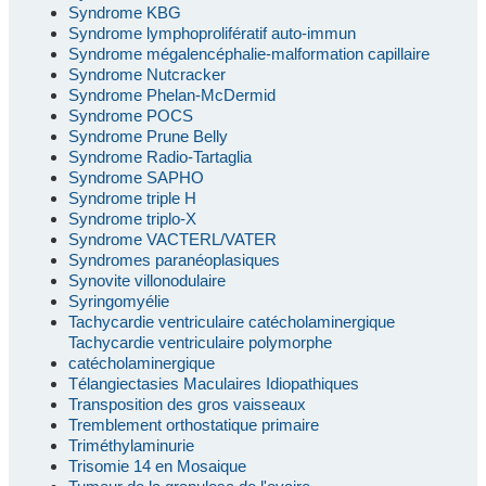
Syndrome KBG
Syndrome lymphoprolifératif auto-immun
Syndrome mégalencéphalie-malformation capillaire
Syndrome Nutcracker
Syndrome Phelan-McDermid
Syndrome POCS
Syndrome Prune Belly
Syndrome Radio-Tartaglia
Syndrome SAPHO
Syndrome triple H
Syndrome triplo-X
Syndrome VACTERL/VATER
Syndromes paranéoplasiques
Synovite villonodulaire
Syringomyélie
Tachycardie ventriculaire catécholaminergique
Tachycardie ventriculaire polymorphe
catécholaminergique
Télangiectasies Maculaires Idiopathiques
Transposition des gros vaisseaux
Tremblement orthostatique primaire
Triméthylaminurie
Trisomie 14 en Mosaique