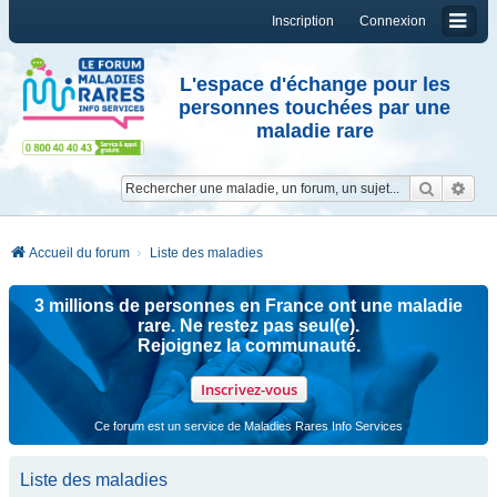
Inscription
Connexion
L'espace d'échange pour les
personnes touchées par une
maladie rare
Reche
Re
Accueil du forum
Liste des maladies
3 millions de personnes en France ont une maladie
rare. Ne restez pas seul(e).
Rejoignez la communauté.
Inscrivez-vous
Ce forum est un service de Maladies Rares Info Services
Liste des maladies