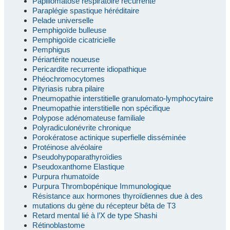
Papillomatose respiratoire récurrente
Paraplégie spastique héréditaire
Pelade universelle
Pemphigoïde bulleuse
Pemphigoïde cicatricielle
Pemphigus
Périartérite noueuse
Pericardite recurrente idiopathique
Phéochromocytomes
Pityriasis rubra pilaire
Pneumopathie interstitielle granulomato-lymphocytaire
Pneumopathie interstitielle non spécifique
Polypose adénomateuse familiale
Polyradiculonévrite chronique
Porokératose actinique superfielle disséminée
Protéinose alvéolaire
Pseudohypoparathyroïdies
Pseudoxanthome Elastique
Purpura rhumatoïde
Purpura Thrombopénique Immunologique
Résistance aux hormones thyroïdiennes due à des
mutations du gène du récepteur bêta de T3
Retard mental lié à l’X de type Shashi
Rétinoblastome