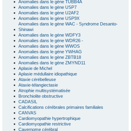
Anomalies dans le gène TUBB4A
Anomalies dans le gène USP7
Anomalies dans le gène U2AF2
Anomalies dans le gène USP9X
Anomalies dans le gène WAC - Syndrome Desanto-
Shinawi
Anomalies dans le gène WDFY3
Anomalies dans le gène WDR26 -
Anomalies dans le gène WWOS
Anomalies dans le gène YWHAG
Anomalies dans le gène ZBTB18
Anomalies dans le gène ZMYND11
Aplasie de Michel
Aplasie médullaire idiopathique
Ataxie cérébelleuse
Ataxie-télangiectasie
Atrophie multisystématisée
Bronchiolite obstructive
CADASIL
Calcifications cérébrales primaires familiales
CANVAS
Cardiomyopathie hypertrophique
Cardiomyopathie restrictive
Cavernome cérébral