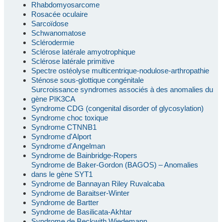
Rhabdomyosarcome
Rosacée oculaire
Sarcoïdose
Schwanomatose
Sclérodermie
Sclérose latérale amyotrophique
Sclérose latérale primitive
Spectre ostéolyse multicentrique-nodulose-arthropathie
Sténose sous-glottique congénitale
Surcroissance syndromes associés à des anomalies du
gène PIK3CA
Syndrome CDG (congenital disorder of glycosylation)
Syndrome choc toxique
Syndrome CTNNB1
Syndrome d'Alport
Syndrome d'Angelman
Syndrome de Bainbridge-Ropers
Syndrome de Baker-Gordon (BAGOS) – Anomalies
dans le gène SYT1
Syndrome de Bannayan Riley Ruvalcaba
Syndrome de Baraitser-Winter
Syndrome de Bartter
Syndrome de Basilicata-Akhtar
Syndrome de Beckwith Wiedemann