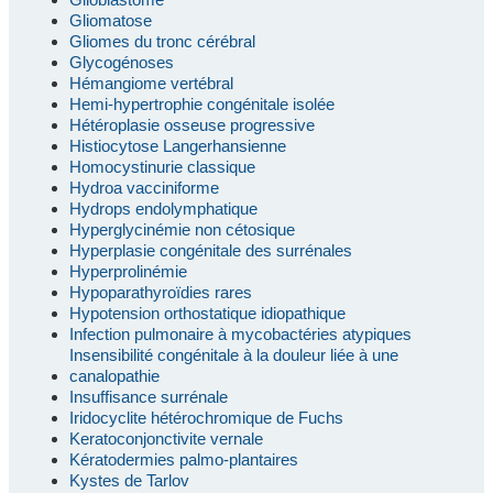
Gliomatose
Gliomes du tronc cérébral
Glycogénoses
Hémangiome vertébral
Hemi-hypertrophie congénitale isolée
Hétéroplasie osseuse progressive
Histiocytose Langerhansienne
Homocystinurie classique
Hydroa vacciniforme
Hydrops endolymphatique
Hyperglycinémie non cétosique
Hyperplasie congénitale des surrénales
Hyperprolinémie
Hypoparathyroïdies rares
Hypotension orthostatique idiopathique
Infection pulmonaire à mycobactéries atypiques
Insensibilité congénitale à la douleur liée à une
canalopathie
Insuffisance surrénale
Iridocyclite hétérochromique de Fuchs
Keratoconjonctivite vernale
Kératodermies palmo-plantaires
Kystes de Tarlov