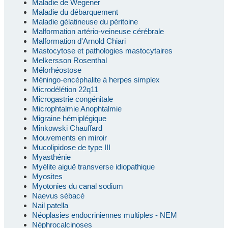
Maladie de Wegener
Maladie du débarquement
Maladie gélatineuse du péritoine
Malformation artério-veineuse cérébrale
Malformation d'Arnold Chiari
Mastocytose et pathologies mastocytaires
Melkersson Rosenthal
Mélorhéostose
Méningo-encéphalite à herpes simplex
Microdélétion 22q11
Microgastrie congénitale
Microphtalmie Anophtalmie
Migraine hémiplégique
Minkowski Chauffard
Mouvements en miroir
Mucolipidose de type III
Myasthénie
Myélite aiguë transverse idiopathique
Myosites
Myotonies du canal sodium
Naevus sébacé
Nail patella
Néoplasies endocriniennes multiples - NEM
Néphrocalcinoses