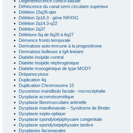
Dégénérescence cortico-basale
Déhiscence du canal semi circulaire supérieur
Délétion 15q26-qter
Délétion 2p16.3 - gène NRXN1
Délétion 2q14.3-q22
Délétion 2q37
Délétions 6q de 6q26 à 6q27
Démence fronto temporale
Dermatose auto-immune à la progestérone
Dermatose bulleuse à IgA linéaire
Diabète insipide central
Diabète insipide néphrogénique
Diabète monogénique de type MODY
Drépanocytose
Duplication 4q
Duplication Chromosome 15
Dysostose mandibulo faciale - microcéphalie
Dysplasie acromésomélique
Dysplasie fibromusculaire artérielle
Dysplasie maxillonasale – Syndrome de Binder
Dysplasie septo-optique
Dysplasie spondyloépiphysaire congenitale
Dysplasie spondyloépiphysaire tardive
Dysplasies facionasales