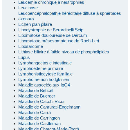
Leucémie chronique à neutrophiles
Leucinose
Leucoencéphalopathie héréditaire diffuse à sphéroïdes
axonaux
Lichen plan pilaire
Lipodystrophie de Berardinelli Seip
Lipomatose douloureuse de Dercum
Lipomatose mésosomateuse de Roch-Leri
Liposarcome
Lithiase biliaire à faible niveau de phospholipides
Lupus
Lymphangectasie intestinale
Lymphoedème primaire
Lymphohistiocytose familiale
Lymphome non hodgkinien
Maladie associée aux IgG4
Maladie de Behcet
Maladie de Buerger
Maladie de Cacchi Ricci
Maladie de Camurati-Engelmann
Maladie de Caroli
Maladie de Carrington
Maladie de Castleman
Maladie de Charcot-Marie-Tooth