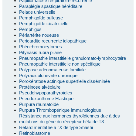
Papillomatose respiratoire récurrente
Paraplégie spastique héréditaire
Pelade universelle
Pemphigoïde bulleuse
Pemphigoïde cicatricielle
Pemphigus
Périartérite noueuse
Pericardite recurrente idiopathique
Phéochromocytomes
Pityriasis rubra pilaire
Pneumopathie interstitielle granulomato-lymphocytaire
Pneumopathie interstitielle non spécifique
Polypose adénomateuse familiale
Polyradiculonévrite chronique
Porokératose actinique superfielle disséminée
Protéinose alvéolaire
Pseudohypoparathyroïdies
Pseudoxanthome Elastique
Purpura rhumatoïde
Purpura Thrombopénique Immunologique
Résistance aux hormones thyroïdiennes due à des
mutations du gène du récepteur bêta de T3
Retard mental lié à l’X de type Shashi
Rétinoblastome