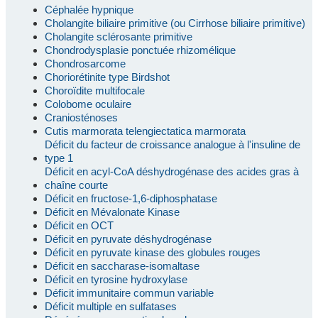
Céphalée hypnique
Cholangite biliaire primitive (ou Cirrhose biliaire primitive)
Cholangite sclérosante primitive
Chondrodysplasie ponctuée rhizomélique
Chondrosarcome
Choriorétinite type Birdshot
Choroïdite multifocale
Colobome oculaire
Craniosténoses
Cutis marmorata telengiectatica marmorata
Déficit du facteur de croissance analogue à l'insuline de
type 1
Déficit en acyl-CoA déshydrogénase des acides gras à
chaîne courte
Déficit en fructose-1,6-diphosphatase
Déficit en Mévalonate Kinase
Déficit en OCT
Déficit en pyruvate déshydrogénase
Déficit en pyruvate kinase des globules rouges
Déficit en saccharase-isomaltase
Déficit en tyrosine hydroxylase
Déficit immunitaire commun variable
Déficit multiple en sulfatases