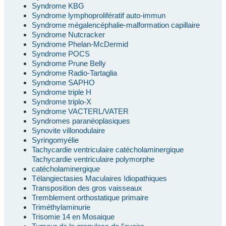
Syndrome KBG
Syndrome lymphoprolifératif auto-immun
Syndrome mégalencéphalie-malformation capillaire
Syndrome Nutcracker
Syndrome Phelan-McDermid
Syndrome POCS
Syndrome Prune Belly
Syndrome Radio-Tartaglia
Syndrome SAPHO
Syndrome triple H
Syndrome triplo-X
Syndrome VACTERL/VATER
Syndromes paranéoplasiques
Synovite villonodulaire
Syringomyélie
Tachycardie ventriculaire catécholaminergique
Tachycardie ventriculaire polymorphe
catécholaminergique
Télangiectasies Maculaires Idiopathiques
Transposition des gros vaisseaux
Tremblement orthostatique primaire
Triméthylaminurie
Trisomie 14 en Mosaique