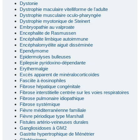
Dystonie
Dystrophie maculaire vitelliforme de l'adulte
Dystrophie musculaire oculo-pharyngée
Dystrophie myotonique de Steinert
Embryopathie au valproate
Encephalite de Rasmussen
Encéphalite limbique autoimmune
Encéphalomyélite aiguë disséminée
Ependymome
Epidermolyses bulleuses
Epilepsie pyridoxino-dépendante
Erythermalgie
Excès apparent de minéralocorticoïdes
Fasciite à éosinophiles
Fibrose hépatique congénitale
Fibrose interstitielle centrée sur les voies respiratoires
Fibrose pulmonaire idiopathique
Fibrose systémique
Fièvre méditerranéenne familiale
Fièvre périodique type Marshall
Fistules artério-veineuses durales
Gangliosidoses à GM2
Gastrite hypertrophique de Ménétrier
Glioblastome