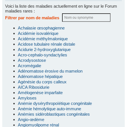
Voici la liste des maladies actuellement en ligne sur le Forum
maladies rares :
Filtrer par nom de maladies
Achalasie œsophagienne
Acidémie isovalérique
Acidémie méthylmalonique
Acidose tubulaire rénale distale
Acidurie 2-hydroxyglutarique
Acro-cephalo-syndactylies
Acrodysostose
Acromégalie
Adénomatose érosive du mamelon
Adénomatose hépatique
Agénésie du corps calleux
AICA Ribosidurie
Amélogenèse imparfaite
Amyloses
Anémie dysérythropoïétique congénitale
Anémie hémolytique auto-immune
Anémies sidéroblastiques congénitales
Angio-œdème
Angiomyolipome rénal