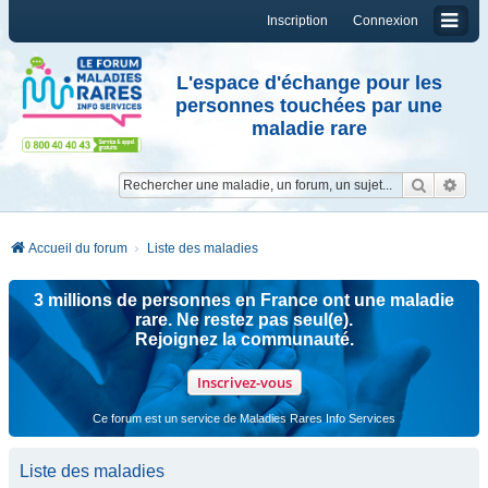
Inscription
Connexion
L'espace d'échange pour les
personnes touchées par une
maladie rare
Reche
Re
Accueil du forum
Liste des maladies
3 millions de personnes en France ont une maladie
rare. Ne restez pas seul(e).
Rejoignez la communauté.
Inscrivez-vous
Ce forum est un service de Maladies Rares Info Services
Liste des maladies