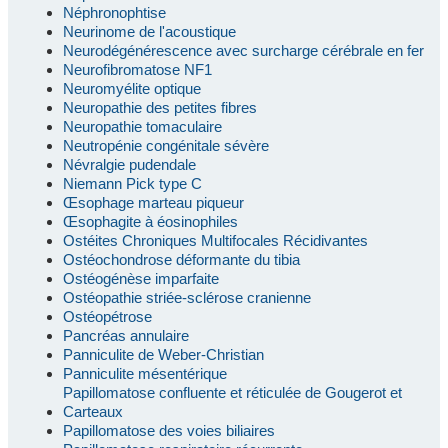
Néphronophtise
Neurinome de l'acoustique
Neurodégénérescence avec surcharge cérébrale en fer
Neurofibromatose NF1
Neuromyélite optique
Neuropathie des petites fibres
Neuropathie tomaculaire
Neutropénie congénitale sévère
Névralgie pudendale
Niemann Pick type C
Œsophage marteau piqueur
Œsophagite à éosinophiles
Ostéites Chroniques Multifocales Récidivantes
Ostéochondrose déformante du tibia
Ostéogénèse imparfaite
Ostéopathie striée-sclérose cranienne
Ostéopétrose
Pancréas annulaire
Panniculite de Weber-Christian
Panniculite mésentérique
Papillomatose confluente et réticulée de Gougerot et
Carteaux
Papillomatose des voies biliaires