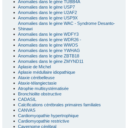
Anomalies dans le gène TUBB4A
Anomalies dans le gène USP7
Anomalies dans le gène U2AF2
Anomalies dans le gène USP9X
Anomalies dans le gène WAC - Syndrome Desanto-
Shinawi
Anomalies dans le gène WDFY3
Anomalies dans le gène WDR26 -
Anomalies dans le gène WWOS
Anomalies dans le gène YWHAG
Anomalies dans le gène ZBTB18
Anomalies dans le gène ZMYND11
Aplasie de Michel
Aplasie médullaire idiopathique
Ataxie cérébelleuse
Ataxie-télangiectasie
Atrophie multisystématisée
Bronchiolite obstructive
CADASIL
Calcifications cérébrales primaires familiales
CANVAS
Cardiomyopathie hypertrophique
Cardiomyopathie restrictive
Cavernome cérébral