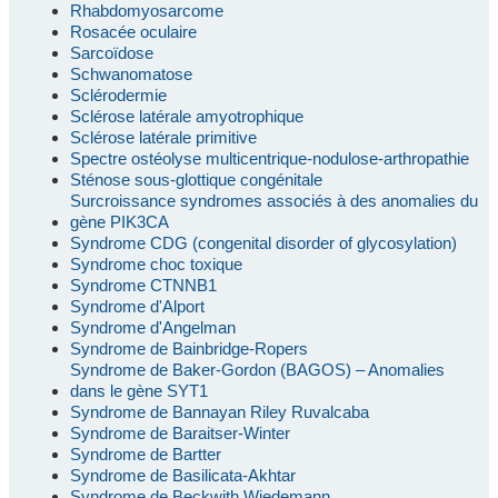
Rhabdomyosarcome
Rosacée oculaire
Sarcoïdose
Schwanomatose
Sclérodermie
Sclérose latérale amyotrophique
Sclérose latérale primitive
Spectre ostéolyse multicentrique-nodulose-arthropathie
Sténose sous-glottique congénitale
Surcroissance syndromes associés à des anomalies du
gène PIK3CA
Syndrome CDG (congenital disorder of glycosylation)
Syndrome choc toxique
Syndrome CTNNB1
Syndrome d'Alport
Syndrome d'Angelman
Syndrome de Bainbridge-Ropers
Syndrome de Baker-Gordon (BAGOS) – Anomalies
dans le gène SYT1
Syndrome de Bannayan Riley Ruvalcaba
Syndrome de Baraitser-Winter
Syndrome de Bartter
Syndrome de Basilicata-Akhtar
Syndrome de Beckwith Wiedemann