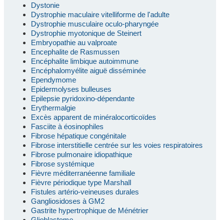
Dystonie
Dystrophie maculaire vitelliforme de l'adulte
Dystrophie musculaire oculo-pharyngée
Dystrophie myotonique de Steinert
Embryopathie au valproate
Encephalite de Rasmussen
Encéphalite limbique autoimmune
Encéphalomyélite aiguë disséminée
Ependymome
Epidermolyses bulleuses
Epilepsie pyridoxino-dépendante
Erythermalgie
Excès apparent de minéralocorticoïdes
Fasciite à éosinophiles
Fibrose hépatique congénitale
Fibrose interstitielle centrée sur les voies respiratoires
Fibrose pulmonaire idiopathique
Fibrose systémique
Fièvre méditerranéenne familiale
Fièvre périodique type Marshall
Fistules artério-veineuses durales
Gangliosidoses à GM2
Gastrite hypertrophique de Ménétrier
Glioblastome