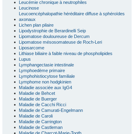
Leucémie chronique à neutrophiles
Leucinose
Leucoencéphalopathie héréditaire diffuse à sphéroïdes
axonaux
Lichen plan pilaire
Lipodystrophie de Berardinelli Seip
Lipomatose douloureuse de Dercum
Lipomatose mésosomateuse de Roch-Leri
Liposarcome
Lithiase biliaire à faible niveau de phospholipides
Lupus
Lymphangectasie intestinale
Lymphoedème primaire
Lymphohistiocytose familiale
Lymphome non hodgkinien
Maladie associée aux IgG4
Maladie de Behcet
Maladie de Buerger
Maladie de Cacchi Ricci
Maladie de Camurati-Engelmann
Maladie de Caroli
Maladie de Carrington
Maladie de Castleman
Maladie de Charcot-Marie-Tooth