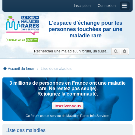
Inscription
Connexion
L'espace d'échange pour les
personnes touchées par une
maladie rare
Reche
Re
Accueil du forum
Liste des maladies
3 millions de personnes en France ont une maladie
rare. Ne restez pas seul(e).
Rejoignez la communauté.
Inscrivez-vous
Ce forum est un service de Maladies Rares Info Services
Liste des maladies