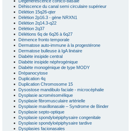
Dégénérescence cortico-basale
Déhiscence du canal semi circulaire supérieur
Délétion 15q26-qter
Délétion 2p16.3 - gène NRXN1
Délétion 2q14.3-q22
Délétion 2q37
Délétions 6q de 6q26 à 6q27
Démence fronto temporale
Dermatose auto-immune à la progestérone
Dermatose bulleuse à IgA linéaire
Diabète insipide central
Diabète insipide néphrogénique
Diabète monogénique de type MODY
Drépanocytose
Duplication 4q
Duplication Chromosome 15
Dysostose mandibulo faciale - microcéphalie
Dysplasie acromésomélique
Dysplasie fibromusculaire artérielle
Dysplasie maxillonasale – Syndrome de Binder
Dysplasie septo-optique
Dysplasie spondyloépiphysaire congenitale
Dysplasie spondyloépiphysaire tardive
Dysplasies facionasales