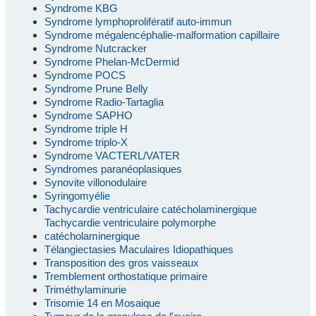
Syndrome KBG
Syndrome lymphoprolifératif auto-immun
Syndrome mégalencéphalie-malformation capillaire
Syndrome Nutcracker
Syndrome Phelan-McDermid
Syndrome POCS
Syndrome Prune Belly
Syndrome Radio-Tartaglia
Syndrome SAPHO
Syndrome triple H
Syndrome triplo-X
Syndrome VACTERL/VATER
Syndromes paranéoplasiques
Synovite villonodulaire
Syringomyélie
Tachycardie ventriculaire catécholaminergique
Tachycardie ventriculaire polymorphe
catécholaminergique
Télangiectasies Maculaires Idiopathiques
Transposition des gros vaisseaux
Tremblement orthostatique primaire
Triméthylaminurie
Trisomie 14 en Mosaique