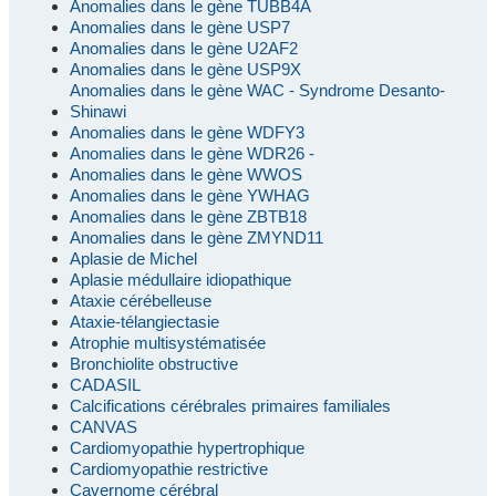
Anomalies dans le gène TUBB4A
Anomalies dans le gène USP7
Anomalies dans le gène U2AF2
Anomalies dans le gène USP9X
Anomalies dans le gène WAC - Syndrome Desanto-
Shinawi
Anomalies dans le gène WDFY3
Anomalies dans le gène WDR26 -
Anomalies dans le gène WWOS
Anomalies dans le gène YWHAG
Anomalies dans le gène ZBTB18
Anomalies dans le gène ZMYND11
Aplasie de Michel
Aplasie médullaire idiopathique
Ataxie cérébelleuse
Ataxie-télangiectasie
Atrophie multisystématisée
Bronchiolite obstructive
CADASIL
Calcifications cérébrales primaires familiales
CANVAS
Cardiomyopathie hypertrophique
Cardiomyopathie restrictive
Cavernome cérébral