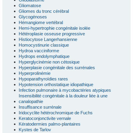
Gliomatose
Gliomes du tronc cérébral
Glycogénoses
Hémangiome vertébral
Hemi-hypertrophie congénitale isolée
Hétéroplasie osseuse progressive
Histiocytose Langerhansienne
Homocystinurie classique
Hydroa vacciniforme
Hydrops endolymphatique
Hyperglycinémie non cétosique
Hyperplasie congénitale des surrénales
Hyperprolinémie
Hypoparathyroïdies rares
Hypotension orthostatique idiopathique
Infection pulmonaire à mycobactéries atypiques
Insensibilité congénitale à la douleur liée à une
canalopathie
Insuffisance surrénale
Iridocyclite hétérochromique de Fuchs
Keratoconjonctivite vernale
Kératodermies palmo-plantaires
Kystes de Tarlov