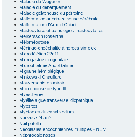
Maladie de Wegener
Maladie du débarquement
Maladie gélatineuse du péritoine
Malformation artério-veineuse cérébrale
Malformation d'Arnold Chiari
Mastocytose et pathologies mastocytaires
Melkersson Rosenthal
Mélorhéostose
Méningo-encéphalite à herpes simplex
Microdélétion 22q11
Microgastrie congénitale
Microphtalmie Anophtalmie
Migraine hémiplégique
Minkowski Chauffard
Mouvements en miroir
Mucolipidose de type III
Myasthénie
Myélite aiguë transverse idiopathique
Myosites
Myotonies du canal sodium
Naevus sébacé
Nail patella
Néoplasies endocriniennes multiples - NEM
Néphrocalcinoses