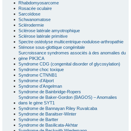
Rhabdomyosarcome
Rosacée oculaire
Sarcoïdose
Schwanomatose
Sclérodermie
Sclérose latérale amyotrophique
Sclérose latérale primitive
Spectre ostéolyse multicentrique-nodulose-arthropathie
Sténose sous-glottique congénitale
Surcroissance syndromes associés à des anomalies du
gène PIK3CA
Syndrome CDG (congenital disorder of glycosylation)
Syndrome choc toxique
Syndrome CTNNB1
Syndrome d'Alport
Syndrome d'Angelman
Syndrome de Bainbridge-Ropers
Syndrome de Baker-Gordon (BAGOS) – Anomalies
dans le gène SYT1
Syndrome de Bannayan Riley Ruvalcaba
Syndrome de Baraitser-Winter
Syndrome de Bartter
Syndrome de Basilicata-Akhtar
Syndrome de Beckwith Wiedemann