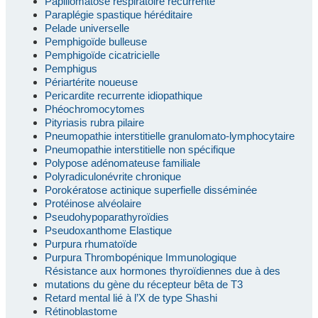
Papillomatose respiratoire récurrente
Paraplégie spastique héréditaire
Pelade universelle
Pemphigoïde bulleuse
Pemphigoïde cicatricielle
Pemphigus
Périartérite noueuse
Pericardite recurrente idiopathique
Phéochromocytomes
Pityriasis rubra pilaire
Pneumopathie interstitielle granulomato-lymphocytaire
Pneumopathie interstitielle non spécifique
Polypose adénomateuse familiale
Polyradiculonévrite chronique
Porokératose actinique superfielle disséminée
Protéinose alvéolaire
Pseudohypoparathyroïdies
Pseudoxanthome Elastique
Purpura rhumatoïde
Purpura Thrombopénique Immunologique
Résistance aux hormones thyroïdiennes due à des
mutations du gène du récepteur bêta de T3
Retard mental lié à l’X de type Shashi
Rétinoblastome