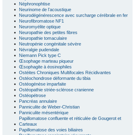
Néphronophtise
Neurinome de l'acoustique
Neurodégénérescence avec surcharge cérébrale en fer
Neurofibromatose NF1
Neuromyélite optique
Neuropathie des petites fibres
Neuropathie tomaculaire
Neutropénie congénitale sévère
Névralgie pudendale
Niemann Pick type C
Œsophage marteau piqueur
Œsophagite à éosinophiles
Ostéites Chroniques Multifocales Récidivantes
Ostéochondrose déformante du tibia
Ostéogénèse imparfaite
Ostéopathie striée-sclérose cranienne
Ostéopétrose
Pancréas annulaire
Panniculite de Weber-Christian
Panniculite mésentérique
Papillomatose confluente et réticulée de Gougerot et
Carteaux
Papillomatose des voies biliaires