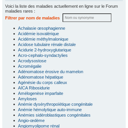
Voici la liste des maladies actuellement en ligne sur le Forum
maladies rares :
Filtrer par nom de maladies
Achalasie œsophagienne
Acidémie isovalérique
Acidémie méthylmalonique
Acidose tubulaire rénale distale
Acidurie 2-hydroxyglutarique
Acro-cephalo-syndactylies
Acrodysostose
Acromégalie
Adénomatose érosive du mamelon
Adénomatose hépatique
Agénésie du corps calleux
AICA Ribosidurie
Amélogenèse imparfaite
Amyloses
Anémie dysérythropoïétique congénitale
Anémie hémolytique auto-immune
Anémies sidéroblastiques congénitales
Angio-œdème
Angiomyolipome rénal