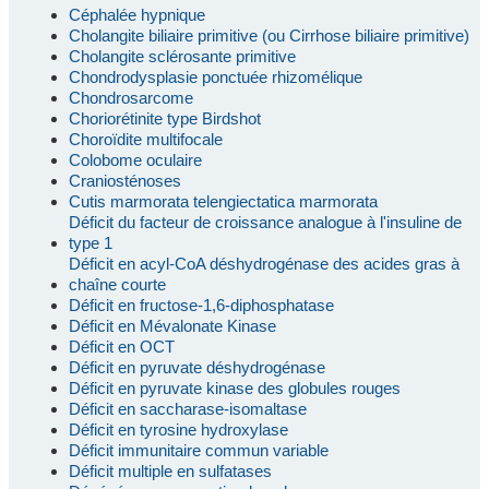
Céphalée hypnique
Cholangite biliaire primitive (ou Cirrhose biliaire primitive)
Cholangite sclérosante primitive
Chondrodysplasie ponctuée rhizomélique
Chondrosarcome
Choriorétinite type Birdshot
Choroïdite multifocale
Colobome oculaire
Craniosténoses
Cutis marmorata telengiectatica marmorata
Déficit du facteur de croissance analogue à l'insuline de
type 1
Déficit en acyl-CoA déshydrogénase des acides gras à
chaîne courte
Déficit en fructose-1,6-diphosphatase
Déficit en Mévalonate Kinase
Déficit en OCT
Déficit en pyruvate déshydrogénase
Déficit en pyruvate kinase des globules rouges
Déficit en saccharase-isomaltase
Déficit en tyrosine hydroxylase
Déficit immunitaire commun variable
Déficit multiple en sulfatases