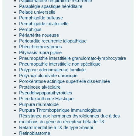
Papillomatose respiratoire récurrente
Paraplégie spastique héréditaire
Pelade universelle
Pemphigoïde bulleuse
Pemphigoïde cicatricielle
Pemphigus
Périartérite noueuse
Pericardite recurrente idiopathique
Phéochromocytomes
Pityriasis rubra pilaire
Pneumopathie interstitielle granulomato-lymphocytaire
Pneumopathie interstitielle non spécifique
Polypose adénomateuse familiale
Polyradiculonévrite chronique
Porokératose actinique superfielle disséminée
Protéinose alvéolaire
Pseudohypoparathyroïdies
Pseudoxanthome Elastique
Purpura rhumatoïde
Purpura Thrombopénique Immunologique
Résistance aux hormones thyroïdiennes due à des
mutations du gène du récepteur bêta de T3
Retard mental lié à l’X de type Shashi
Rétinoblastome