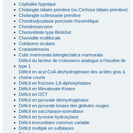
Céphalée hypnique
Cholangite biliaire primitive (ou Cirrhose biliaire primitive)
Cholangite sclérosante primitive
Chondrodysplasie ponctuée rhizomélique
Chondrosarcome
Choriorétinite type Birdshot
Choroïdite multifocale
Colobome oculaire
Craniosténoses
Cutis marmorata telengiectatica marmorata
Déficit du facteur de croissance analogue à l'insuline de
type 1
Déficit en acyl-CoA déshydrogénase des acides gras à
chaîne courte
Déficit en fructose-1,6-diphosphatase
Déficit en Mévalonate Kinase
Déficit en OCT
Déficit en pyruvate déshydrogénase
Déficit en pyruvate kinase des globules rouges
Déficit en saccharase-isomaltase
Déficit en tyrosine hydroxylase
Déficit immunitaire commun variable
Déficit multiple en sulfatases