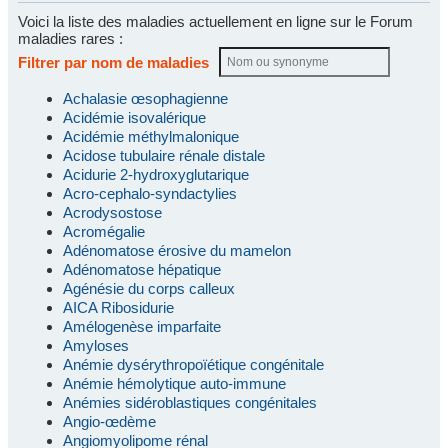
Voici la liste des maladies actuellement en ligne sur le Forum
maladies rares :
Filtrer par nom de maladies
Achalasie œsophagienne
Acidémie isovalérique
Acidémie méthylmalonique
Acidose tubulaire rénale distale
Acidurie 2-hydroxyglutarique
Acro-cephalo-syndactylies
Acrodysostose
Acromégalie
Adénomatose érosive du mamelon
Adénomatose hépatique
Agénésie du corps calleux
AICA Ribosidurie
Amélogenèse imparfaite
Amyloses
Anémie dysérythropoïétique congénitale
Anémie hémolytique auto-immune
Anémies sidéroblastiques congénitales
Angio-œdème
Angiomyolipome rénal