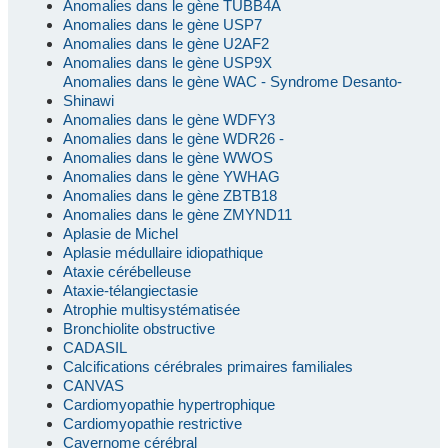
Anomalies dans le gène TUBB4A
Anomalies dans le gène USP7
Anomalies dans le gène U2AF2
Anomalies dans le gène USP9X
Anomalies dans le gène WAC - Syndrome Desanto-
Shinawi
Anomalies dans le gène WDFY3
Anomalies dans le gène WDR26 -
Anomalies dans le gène WWOS
Anomalies dans le gène YWHAG
Anomalies dans le gène ZBTB18
Anomalies dans le gène ZMYND11
Aplasie de Michel
Aplasie médullaire idiopathique
Ataxie cérébelleuse
Ataxie-télangiectasie
Atrophie multisystématisée
Bronchiolite obstructive
CADASIL
Calcifications cérébrales primaires familiales
CANVAS
Cardiomyopathie hypertrophique
Cardiomyopathie restrictive
Cavernome cérébral