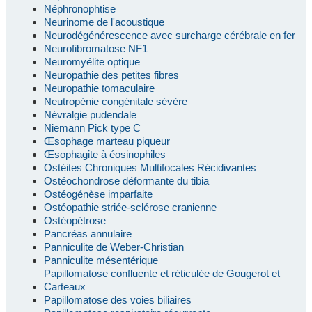
Néphronophtise
Neurinome de l'acoustique
Neurodégénérescence avec surcharge cérébrale en fer
Neurofibromatose NF1
Neuromyélite optique
Neuropathie des petites fibres
Neuropathie tomaculaire
Neutropénie congénitale sévère
Névralgie pudendale
Niemann Pick type C
Œsophage marteau piqueur
Œsophagite à éosinophiles
Ostéites Chroniques Multifocales Récidivantes
Ostéochondrose déformante du tibia
Ostéogénèse imparfaite
Ostéopathie striée-sclérose cranienne
Ostéopétrose
Pancréas annulaire
Panniculite de Weber-Christian
Panniculite mésentérique
Papillomatose confluente et réticulée de Gougerot et
Carteaux
Papillomatose des voies biliaires