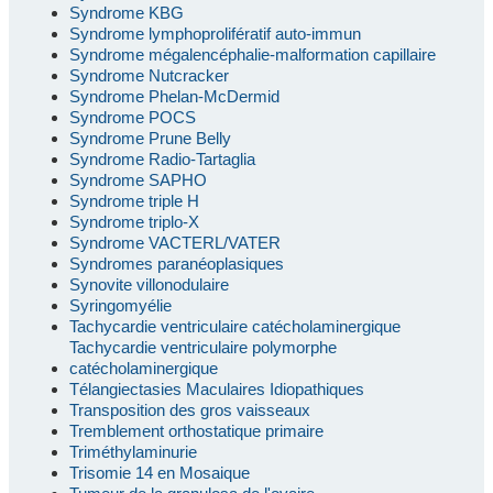
Syndrome KBG
Syndrome lymphoprolifératif auto-immun
Syndrome mégalencéphalie-malformation capillaire
Syndrome Nutcracker
Syndrome Phelan-McDermid
Syndrome POCS
Syndrome Prune Belly
Syndrome Radio-Tartaglia
Syndrome SAPHO
Syndrome triple H
Syndrome triplo-X
Syndrome VACTERL/VATER
Syndromes paranéoplasiques
Synovite villonodulaire
Syringomyélie
Tachycardie ventriculaire catécholaminergique
Tachycardie ventriculaire polymorphe
catécholaminergique
Télangiectasies Maculaires Idiopathiques
Transposition des gros vaisseaux
Tremblement orthostatique primaire
Triméthylaminurie
Trisomie 14 en Mosaique