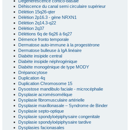
Dégénérescence cortico-basale
Déhiscence du canal semi circulaire supérieur
Délétion 15q26-qter
Délétion 2p16.3 - gène NRXN1
Délétion 2q14.3-q22
Délétion 2q37
Délétions 6q de 6q26 à 6q27
Démence fronto temporale
Dermatose auto-immune à la progestérone
Dermatose bulleuse à IgA linéaire
Diabète insipide central
Diabète insipide néphrogénique
Diabète monogénique de type MODY
Drépanocytose
Duplication 4q
Duplication Chromosome 15
Dysostose mandibulo faciale - microcéphalie
Dysplasie acromésomélique
Dysplasie fibromusculaire artérielle
Dysplasie maxillonasale – Syndrome de Binder
Dysplasie septo-optique
Dysplasie spondyloépiphysaire congenitale
Dysplasie spondyloépiphysaire tardive
Dysplasies facionasales