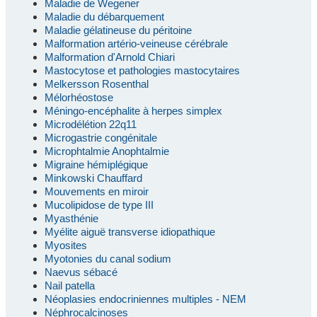
Maladie de Wegener
Maladie du débarquement
Maladie gélatineuse du péritoine
Malformation artério-veineuse cérébrale
Malformation d'Arnold Chiari
Mastocytose et pathologies mastocytaires
Melkersson Rosenthal
Mélorhéostose
Méningo-encéphalite à herpes simplex
Microdélétion 22q11
Microgastrie congénitale
Microphtalmie Anophtalmie
Migraine hémiplégique
Minkowski Chauffard
Mouvements en miroir
Mucolipidose de type III
Myasthénie
Myélite aiguë transverse idiopathique
Myosites
Myotonies du canal sodium
Naevus sébacé
Nail patella
Néoplasies endocriniennes multiples - NEM
Néphrocalcinoses