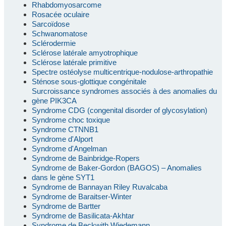
Rhabdomyosarcome
Rosacée oculaire
Sarcoïdose
Schwanomatose
Sclérodermie
Sclérose latérale amyotrophique
Sclérose latérale primitive
Spectre ostéolyse multicentrique-nodulose-arthropathie
Sténose sous-glottique congénitale
Surcroissance syndromes associés à des anomalies du
gène PIK3CA
Syndrome CDG (congenital disorder of glycosylation)
Syndrome choc toxique
Syndrome CTNNB1
Syndrome d'Alport
Syndrome d'Angelman
Syndrome de Bainbridge-Ropers
Syndrome de Baker-Gordon (BAGOS) – Anomalies
dans le gène SYT1
Syndrome de Bannayan Riley Ruvalcaba
Syndrome de Baraitser-Winter
Syndrome de Bartter
Syndrome de Basilicata-Akhtar
Syndrome de Beckwith Wiedemann