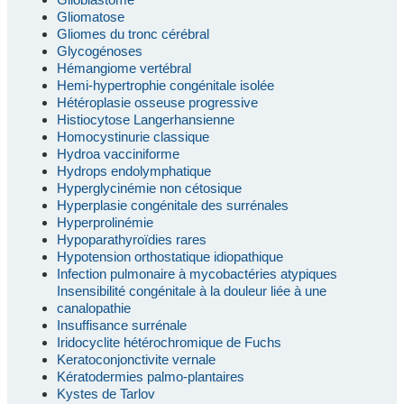
Gliomatose
Gliomes du tronc cérébral
Glycogénoses
Hémangiome vertébral
Hemi-hypertrophie congénitale isolée
Hétéroplasie osseuse progressive
Histiocytose Langerhansienne
Homocystinurie classique
Hydroa vacciniforme
Hydrops endolymphatique
Hyperglycinémie non cétosique
Hyperplasie congénitale des surrénales
Hyperprolinémie
Hypoparathyroïdies rares
Hypotension orthostatique idiopathique
Infection pulmonaire à mycobactéries atypiques
Insensibilité congénitale à la douleur liée à une
canalopathie
Insuffisance surrénale
Iridocyclite hétérochromique de Fuchs
Keratoconjonctivite vernale
Kératodermies palmo-plantaires
Kystes de Tarlov