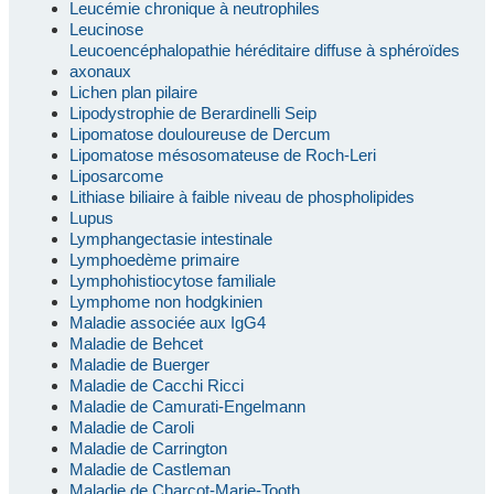
Leucémie chronique à neutrophiles
Leucinose
Leucoencéphalopathie héréditaire diffuse à sphéroïdes
axonaux
Lichen plan pilaire
Lipodystrophie de Berardinelli Seip
Lipomatose douloureuse de Dercum
Lipomatose mésosomateuse de Roch-Leri
Liposarcome
Lithiase biliaire à faible niveau de phospholipides
Lupus
Lymphangectasie intestinale
Lymphoedème primaire
Lymphohistiocytose familiale
Lymphome non hodgkinien
Maladie associée aux IgG4
Maladie de Behcet
Maladie de Buerger
Maladie de Cacchi Ricci
Maladie de Camurati-Engelmann
Maladie de Caroli
Maladie de Carrington
Maladie de Castleman
Maladie de Charcot-Marie-Tooth