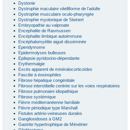
Dystonie
Dystrophie maculaire vitelliforme de l'adulte
Dystrophie musculaire oculo-pharyngée
Dystrophie myotonique de Steinert
Embryopathie au valproate
Encephalite de Rasmussen
Encéphalite limbique autoimmune
Encéphalomyélite aiguë disséminée
Ependymome
Epidermolyses bulleuses
Epilepsie pyridoxino-dépendante
Erythermalgie
Excès apparent de minéralocorticoïdes
Fasciite à éosinophiles
Fibrose hépatique congénitale
Fibrose interstitielle centrée sur les voies respiratoires
Fibrose pulmonaire idiopathique
Fibrose systémique
Fièvre méditerranéenne familiale
Fièvre périodique type Marshall
Fistules artério-veineuses durales
Gangliosidoses à GM2
Gastrite hypertrophique de Ménétrier
Glioblastome