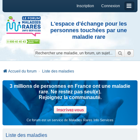
Inscription
Connexion
L'espace d'échange pour les
personnes touchées par une
maladie rare
Reche
Re
Accueil du forum
Liste des maladies
3 millions de personnes en France ont une maladie
rare. Ne restez pas seul(e).
Rejoignez la communauté.
Inscrivez-vous
Ce forum est un service de Maladies Rares Info Services
Liste des maladies