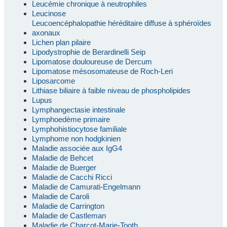
Leucémie chronique à neutrophiles
Leucinose
Leucoencéphalopathie héréditaire diffuse à sphéroïdes
axonaux
Lichen plan pilaire
Lipodystrophie de Berardinelli Seip
Lipomatose douloureuse de Dercum
Lipomatose mésosomateuse de Roch-Leri
Liposarcome
Lithiase biliaire à faible niveau de phospholipides
Lupus
Lymphangectasie intestinale
Lymphoedème primaire
Lymphohistiocytose familiale
Lymphome non hodgkinien
Maladie associée aux IgG4
Maladie de Behcet
Maladie de Buerger
Maladie de Cacchi Ricci
Maladie de Camurati-Engelmann
Maladie de Caroli
Maladie de Carrington
Maladie de Castleman
Maladie de Charcot-Marie-Tooth