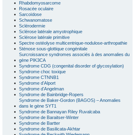
Rhabdomyosarcome
Rosacée oculaire
Sarcoïdose
Schwanomatose
Sclérodermie
Sclérose latérale amyotrophique
Sclérose latérale primitive
Spectre ostéolyse multicentrique-nodulose-arthropathie
Sténose sous-glottique congénitale
Surcroissance syndromes associés à des anomalies du
gène PIK3CA
Syndrome CDG (congenital disorder of glycosylation)
Syndrome choc toxique
Syndrome CTNNB1
Syndrome d'Alport
Syndrome d'Angelman
Syndrome de Bainbridge-Ropers
Syndrome de Baker-Gordon (BAGOS) – Anomalies
dans le gène SYT1
Syndrome de Bannayan Riley Ruvalcaba
Syndrome de Baraitser-Winter
Syndrome de Bartter
Syndrome de Basilicata-Akhtar
Syndrome de Beckwith Wiedemann