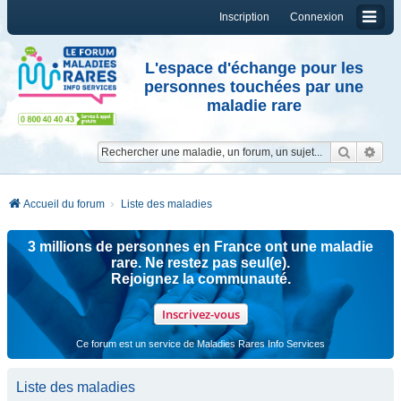
Inscription
Connexion
L'espace d'échange pour les
personnes touchées par une
maladie rare
Reche
Re
Accueil du forum
Liste des maladies
3 millions de personnes en France ont une maladie
rare. Ne restez pas seul(e).
Rejoignez la communauté.
Inscrivez-vous
Ce forum est un service de Maladies Rares Info Services
Liste des maladies