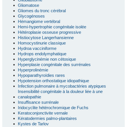
Gliomatose
Gliomes du tronc cérébral
Glycogénoses
Hémangiome vertébral
Hemi-hypertrophie congénitale isolée
Hétéroplasie osseuse progressive
Histiocytose Langerhansienne
Homocystinurie classique
Hydroa vacciniforme
Hydrops endolymphatique
Hyperglycinémie non cétosique
Hyperplasie congénitale des surrénales
Hyperprolinémie
Hypoparathyroïdies rares
Hypotension orthostatique idiopathique
Infection pulmonaire à mycobactéries atypiques
Insensibilité congénitale à la douleur liée à une
canalopathie
Insuffisance surrénale
Iridocyclite hétérochromique de Fuchs
Keratoconjonctivite vernale
Kératodermies palmo-plantaires
Kystes de Tarlov