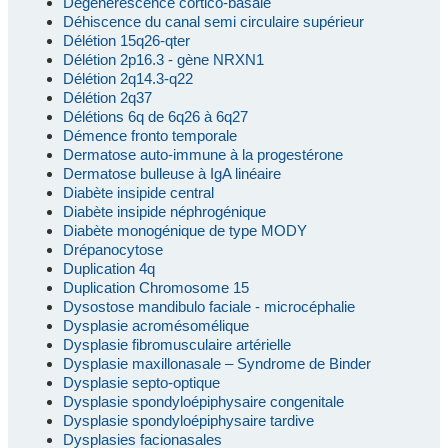
Dégénérescence cortico-basale
Déhiscence du canal semi circulaire supérieur
Délétion 15q26-qter
Délétion 2p16.3 - gène NRXN1
Délétion 2q14.3-q22
Délétion 2q37
Délétions 6q de 6q26 à 6q27
Démence fronto temporale
Dermatose auto-immune à la progestérone
Dermatose bulleuse à IgA linéaire
Diabète insipide central
Diabète insipide néphrogénique
Diabète monogénique de type MODY
Drépanocytose
Duplication 4q
Duplication Chromosome 15
Dysostose mandibulo faciale - microcéphalie
Dysplasie acromésomélique
Dysplasie fibromusculaire artérielle
Dysplasie maxillonasale – Syndrome de Binder
Dysplasie septo-optique
Dysplasie spondyloépiphysaire congenitale
Dysplasie spondyloépiphysaire tardive
Dysplasies facionasales