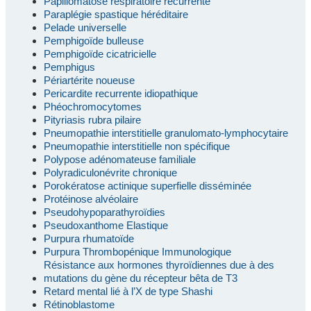
Papillomatose respiratoire récurrente
Paraplégie spastique héréditaire
Pelade universelle
Pemphigoïde bulleuse
Pemphigoïde cicatricielle
Pemphigus
Périartérite noueuse
Pericardite recurrente idiopathique
Phéochromocytomes
Pityriasis rubra pilaire
Pneumopathie interstitielle granulomato-lymphocytaire
Pneumopathie interstitielle non spécifique
Polypose adénomateuse familiale
Polyradiculonévrite chronique
Porokératose actinique superfielle disséminée
Protéinose alvéolaire
Pseudohypoparathyroïdies
Pseudoxanthome Elastique
Purpura rhumatoïde
Purpura Thrombopénique Immunologique
Résistance aux hormones thyroïdiennes due à des
mutations du gène du récepteur bêta de T3
Retard mental lié à l’X de type Shashi
Rétinoblastome