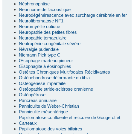
Néphronophtise
Neurinome de l'acoustique
Neurodégénérescence avec surcharge cérébrale en fer
Neurofibromatose NF1
Neuromyélite optique
Neuropathie des petites fibres
Neuropathie tomaculaire
Neutropénie congénitale sévère
Névralgie pudendale
Niemann Pick type C
Œsophage marteau piqueur
Œsophagite à éosinophiles
Ostéites Chroniques Multifocales Récidivantes
Ostéochondrose déformante du tibia
Ostéogénèse imparfaite
Ostéopathie striée-sclérose cranienne
Ostéopétrose
Pancréas annulaire
Panniculite de Weber-Christian
Panniculite mésentérique
Papillomatose confluente et réticulée de Gougerot et
Carteaux
Papillomatose des voies biliaires