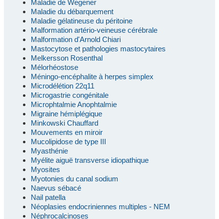
Maladie de Wegener
Maladie du débarquement
Maladie gélatineuse du péritoine
Malformation artério-veineuse cérébrale
Malformation d'Arnold Chiari
Mastocytose et pathologies mastocytaires
Melkersson Rosenthal
Mélorhéostose
Méningo-encéphalite à herpes simplex
Microdélétion 22q11
Microgastrie congénitale
Microphtalmie Anophtalmie
Migraine hémiplégique
Minkowski Chauffard
Mouvements en miroir
Mucolipidose de type III
Myasthénie
Myélite aiguë transverse idiopathique
Myosites
Myotonies du canal sodium
Naevus sébacé
Nail patella
Néoplasies endocriniennes multiples - NEM
Néphrocalcinoses