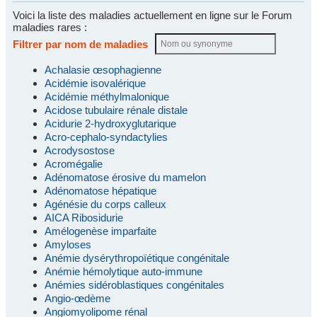
Voici la liste des maladies actuellement en ligne sur le Forum
maladies rares :
Filtrer par nom de maladies
Achalasie œsophagienne
Acidémie isovalérique
Acidémie méthylmalonique
Acidose tubulaire rénale distale
Acidurie 2-hydroxyglutarique
Acro-cephalo-syndactylies
Acrodysostose
Acromégalie
Adénomatose érosive du mamelon
Adénomatose hépatique
Agénésie du corps calleux
AICA Ribosidurie
Amélogenèse imparfaite
Amyloses
Anémie dysérythropoïétique congénitale
Anémie hémolytique auto-immune
Anémies sidéroblastiques congénitales
Angio-œdème
Angiomyolipome rénal