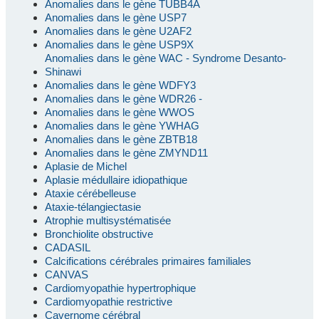
Anomalies dans le gène TUBB4A
Anomalies dans le gène USP7
Anomalies dans le gène U2AF2
Anomalies dans le gène USP9X
Anomalies dans le gène WAC - Syndrome Desanto-
Shinawi
Anomalies dans le gène WDFY3
Anomalies dans le gène WDR26 -
Anomalies dans le gène WWOS
Anomalies dans le gène YWHAG
Anomalies dans le gène ZBTB18
Anomalies dans le gène ZMYND11
Aplasie de Michel
Aplasie médullaire idiopathique
Ataxie cérébelleuse
Ataxie-télangiectasie
Atrophie multisystématisée
Bronchiolite obstructive
CADASIL
Calcifications cérébrales primaires familiales
CANVAS
Cardiomyopathie hypertrophique
Cardiomyopathie restrictive
Cavernome cérébral