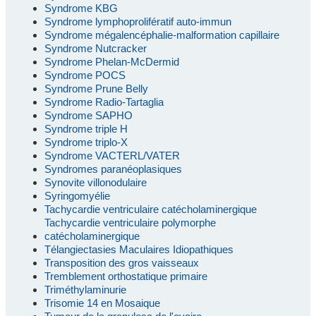
Syndrome KBG
Syndrome lymphoprolifératif auto-immun
Syndrome mégalencéphalie-malformation capillaire
Syndrome Nutcracker
Syndrome Phelan-McDermid
Syndrome POCS
Syndrome Prune Belly
Syndrome Radio-Tartaglia
Syndrome SAPHO
Syndrome triple H
Syndrome triplo-X
Syndrome VACTERL/VATER
Syndromes paranéoplasiques
Synovite villonodulaire
Syringomyélie
Tachycardie ventriculaire catécholaminergique
Tachycardie ventriculaire polymorphe
catécholaminergique
Télangiectasies Maculaires Idiopathiques
Transposition des gros vaisseaux
Tremblement orthostatique primaire
Triméthylaminurie
Trisomie 14 en Mosaique