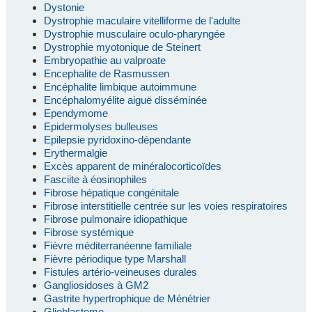
Dystonie
Dystrophie maculaire vitelliforme de l'adulte
Dystrophie musculaire oculo-pharyngée
Dystrophie myotonique de Steinert
Embryopathie au valproate
Encephalite de Rasmussen
Encéphalite limbique autoimmune
Encéphalomyélite aiguë disséminée
Ependymome
Epidermolyses bulleuses
Epilepsie pyridoxino-dépendante
Erythermalgie
Excès apparent de minéralocorticoïdes
Fasciite à éosinophiles
Fibrose hépatique congénitale
Fibrose interstitielle centrée sur les voies respiratoires
Fibrose pulmonaire idiopathique
Fibrose systémique
Fièvre méditerranéenne familiale
Fièvre périodique type Marshall
Fistules artério-veineuses durales
Gangliosidoses à GM2
Gastrite hypertrophique de Ménétrier
Glioblastome