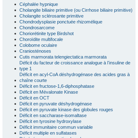
Céphalée hypnique
Cholangite biliaire primitive (ou Cirrhose biliaire primitive)
Cholangite sclérosante primitive
Chondrodysplasie ponctuée rhizomélique
Chondrosarcome
Choriorétinite type Birdshot
Choroïdite multifocale
Colobome oculaire
Craniosténoses
Cutis marmorata telengiectatica marmorata
Déficit du facteur de croissance analogue à l'insuline de
type 1
Déficit en acyl-CoA déshydrogénase des acides gras à
chaîne courte
Déficit en fructose-1,6-diphosphatase
Déficit en Mévalonate Kinase
Déficit en OCT
Déficit en pyruvate déshydrogénase
Déficit en pyruvate kinase des globules rouges
Déficit en saccharase-isomaltase
Déficit en tyrosine hydroxylase
Déficit immunitaire commun variable
Déficit multiple en sulfatases