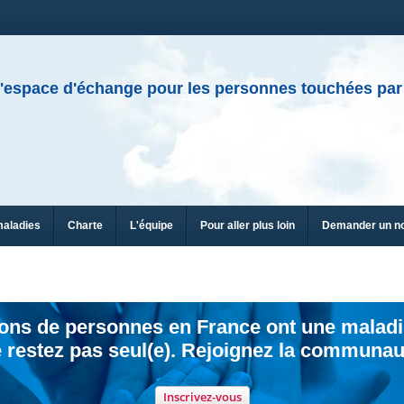
'espace d'échange pour les personnes touchées par
maladies
Charte
L'équipe
Pour aller plus loin
Demander un n
ions de personnes en France ont une maladi
 restez pas seul(e). Rejoignez la communau
Inscrivez-vous