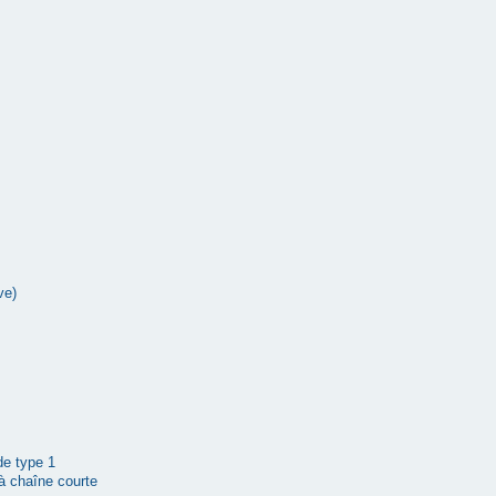
ve)
 de type 1
à chaîne courte