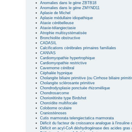
Anomalies dans le gène ZBTB18
Anomalies dans le gène ZMYND11
Aplasie de Michel
Aplasie médullaire idiopathique
Ataxie cérébelleuse
Ataxie-télangiectasie
Atrophie multisystématisée
Bronchiolite obstructive
CADASIL
Calcifications cérébrales primaires familiales
CANVAS
Cardiomyopathie hypertrophique
Cardiomyopathie restrictive
Cavernome cérébral
Céphalée hypnique
Cholangite biliaire primitive (ou Cirrhose biliaire primiti
Cholangite sclérosante primitive
Chondrodysplasie ponctuée rhizomélique
Chondrosarcome
Choriorétinite type Birdshot
Choroïdite multifocale
Colobome oculaire
Craniosténoses
Cutis marmorata telengiectatica marmorata
Déficit du facteur de croissance analogue à l'insuline
Déficit en acyl-CoA déshydrogénase des acides gras 