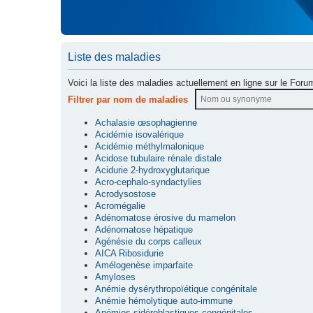
Liste des maladies
Voici la liste des maladies actuellement en ligne sur le Foru
Filtrer par nom de maladies
Achalasie œsophagienne
Acidémie isovalérique
Acidémie méthylmalonique
Acidose tubulaire rénale distale
Acidurie 2-hydroxyglutarique
Acro-cephalo-syndactylies
Acrodysostose
Acromégalie
Adénomatose érosive du mamelon
Adénomatose hépatique
Agénésie du corps calleux
AICA Ribosidurie
Amélogenèse imparfaite
Amyloses
Anémie dysérythropoïétique congénitale
Anémie hémolytique auto-immune
Anémies sidéroblastiques congénitales