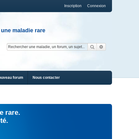
Inscription
Connexion
 une maladie rare
Rechercher
Recherche av
ouveau forum
Nous contacter
e rare.
té.