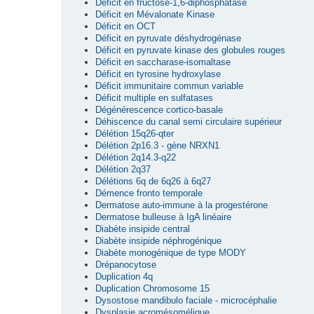
Déficit en fructose-1,6-diphosphatase
Déficit en Mévalonate Kinase
Déficit en OCT
Déficit en pyruvate déshydrogénase
Déficit en pyruvate kinase des globules rouges
Déficit en saccharase-isomaltase
Déficit en tyrosine hydroxylase
Déficit immunitaire commun variable
Déficit multiple en sulfatases
Dégénérescence cortico-basale
Déhiscence du canal semi circulaire supérieur
Délétion 15q26-qter
Délétion 2p16.3 - gène NRXN1
Délétion 2q14.3-q22
Délétion 2q37
Délétions 6q de 6q26 à 6q27
Démence fronto temporale
Dermatose auto-immune à la progestérone
Dermatose bulleuse à IgA linéaire
Diabète insipide central
Diabète insipide néphrogénique
Diabète monogénique de type MODY
Drépanocytose
Duplication 4q
Duplication Chromosome 15
Dysostose mandibulo faciale - microcéphalie
Dysplasie acromésomélique