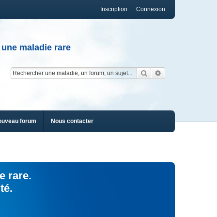
Inscription
Connexion
 une maladie rare
Rechercher
Recherche av
ouveau forum
Nous contacter
e rare.
té.