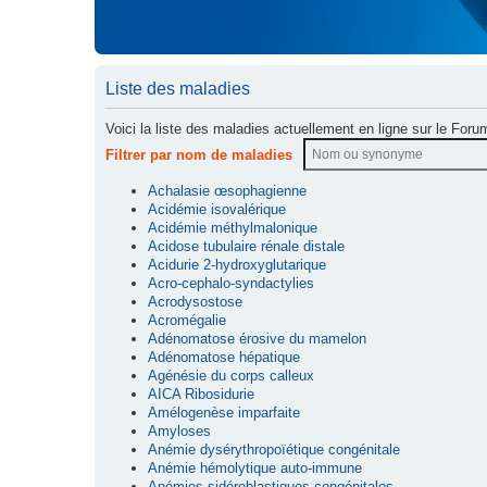
Liste des maladies
Voici la liste des maladies actuellement en ligne sur le Foru
Filtrer par nom de maladies
Achalasie œsophagienne
Acidémie isovalérique
Acidémie méthylmalonique
Acidose tubulaire rénale distale
Acidurie 2-hydroxyglutarique
Acro-cephalo-syndactylies
Acrodysostose
Acromégalie
Adénomatose érosive du mamelon
Adénomatose hépatique
Agénésie du corps calleux
AICA Ribosidurie
Amélogenèse imparfaite
Amyloses
Anémie dysérythropoïétique congénitale
Anémie hémolytique auto-immune
Anémies sidéroblastiques congénitales