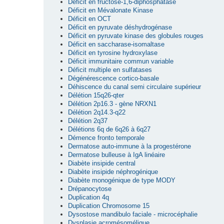
Déficit en fructose-1,6-diphosphatase
Déficit en Mévalonate Kinase
Déficit en OCT
Déficit en pyruvate déshydrogénase
Déficit en pyruvate kinase des globules rouges
Déficit en saccharase-isomaltase
Déficit en tyrosine hydroxylase
Déficit immunitaire commun variable
Déficit multiple en sulfatases
Dégénérescence cortico-basale
Déhiscence du canal semi circulaire supérieur
Délétion 15q26-qter
Délétion 2p16.3 - gène NRXN1
Délétion 2q14.3-q22
Délétion 2q37
Délétions 6q de 6q26 à 6q27
Démence fronto temporale
Dermatose auto-immune à la progestérone
Dermatose bulleuse à IgA linéaire
Diabète insipide central
Diabète insipide néphrogénique
Diabète monogénique de type MODY
Drépanocytose
Duplication 4q
Duplication Chromosome 15
Dysostose mandibulo faciale - microcéphalie
Dysplasie acromésomélique