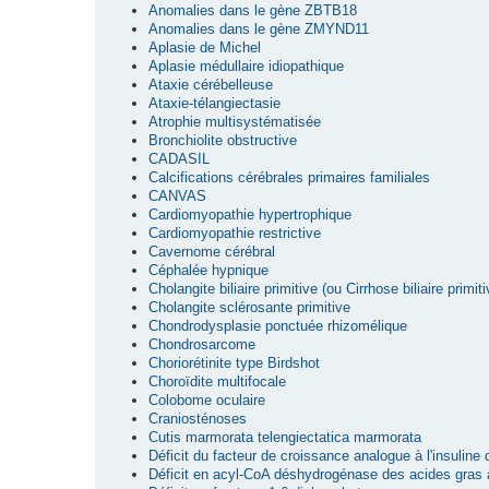
Anomalies dans le gène ZBTB18
Anomalies dans le gène ZMYND11
Aplasie de Michel
Aplasie médullaire idiopathique
Ataxie cérébelleuse
Ataxie-télangiectasie
Atrophie multisystématisée
Bronchiolite obstructive
CADASIL
Calcifications cérébrales primaires familiales
CANVAS
Cardiomyopathie hypertrophique
Cardiomyopathie restrictive
Cavernome cérébral
Céphalée hypnique
Cholangite biliaire primitive (ou Cirrhose biliaire primiti
Cholangite sclérosante primitive
Chondrodysplasie ponctuée rhizomélique
Chondrosarcome
Choriorétinite type Birdshot
Choroïdite multifocale
Colobome oculaire
Craniosténoses
Cutis marmorata telengiectatica marmorata
Déficit du facteur de croissance analogue à l'insuline
Déficit en acyl-CoA déshydrogénase des acides gras 