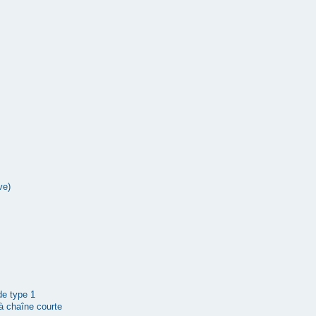
ve)
 de type 1
à chaîne courte