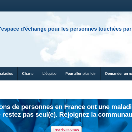
'espace d'échange pour les personnes touchées par
maladies
Charte
L'équipe
Pour aller plus loin
Demander un n
ions de personnes en France ont une maladi
 restez pas seul(e). Rejoignez la communau
Inscrivez-vous