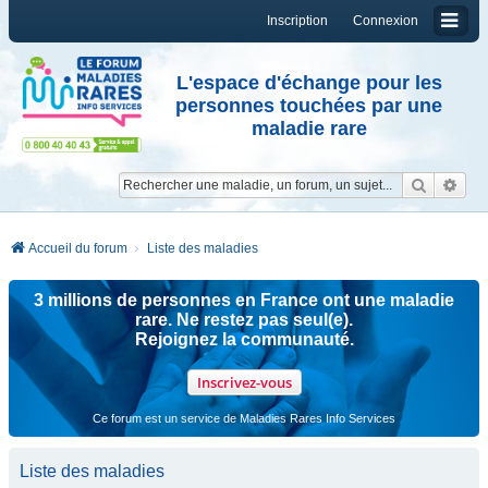
Inscription
Connexion
L'espace d'échange pour les
personnes touchées par une
maladie rare
Reche
Re
Accueil du forum
Liste des maladies
3 millions de personnes en France ont une maladie
rare. Ne restez pas seul(e).
Rejoignez la communauté.
Inscrivez-vous
Ce forum est un service de Maladies Rares Info Services
Liste des maladies