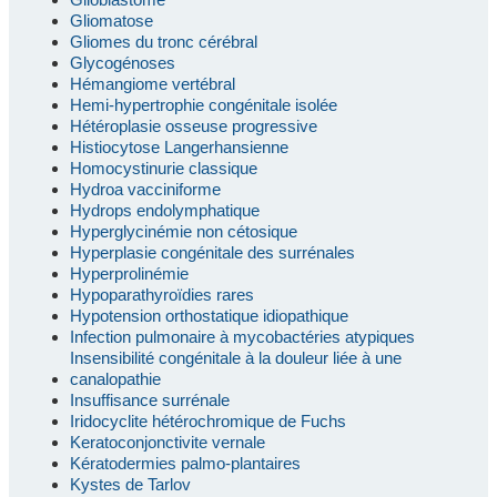
Gliomatose
Gliomes du tronc cérébral
Glycogénoses
Hémangiome vertébral
Hemi-hypertrophie congénitale isolée
Hétéroplasie osseuse progressive
Histiocytose Langerhansienne
Homocystinurie classique
Hydroa vacciniforme
Hydrops endolymphatique
Hyperglycinémie non cétosique
Hyperplasie congénitale des surrénales
Hyperprolinémie
Hypoparathyroïdies rares
Hypotension orthostatique idiopathique
Infection pulmonaire à mycobactéries atypiques
Insensibilité congénitale à la douleur liée à une
canalopathie
Insuffisance surrénale
Iridocyclite hétérochromique de Fuchs
Keratoconjonctivite vernale
Kératodermies palmo-plantaires
Kystes de Tarlov