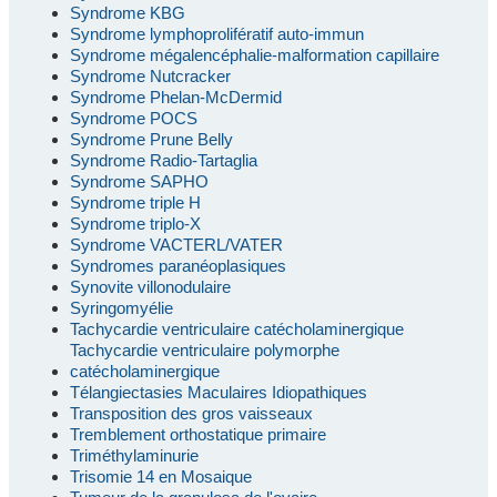
Syndrome KBG
Syndrome lymphoprolifératif auto-immun
Syndrome mégalencéphalie-malformation capillaire
Syndrome Nutcracker
Syndrome Phelan-McDermid
Syndrome POCS
Syndrome Prune Belly
Syndrome Radio-Tartaglia
Syndrome SAPHO
Syndrome triple H
Syndrome triplo-X
Syndrome VACTERL/VATER
Syndromes paranéoplasiques
Synovite villonodulaire
Syringomyélie
Tachycardie ventriculaire catécholaminergique
Tachycardie ventriculaire polymorphe
catécholaminergique
Télangiectasies Maculaires Idiopathiques
Transposition des gros vaisseaux
Tremblement orthostatique primaire
Triméthylaminurie
Trisomie 14 en Mosaique