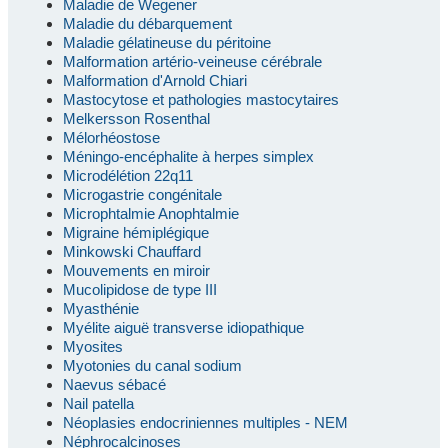
Maladie de Wegener
Maladie du débarquement
Maladie gélatineuse du péritoine
Malformation artério-veineuse cérébrale
Malformation d'Arnold Chiari
Mastocytose et pathologies mastocytaires
Melkersson Rosenthal
Mélorhéostose
Méningo-encéphalite à herpes simplex
Microdélétion 22q11
Microgastrie congénitale
Microphtalmie Anophtalmie
Migraine hémiplégique
Minkowski Chauffard
Mouvements en miroir
Mucolipidose de type III
Myasthénie
Myélite aiguë transverse idiopathique
Myosites
Myotonies du canal sodium
Naevus sébacé
Nail patella
Néoplasies endocriniennes multiples - NEM
Néphrocalcinoses