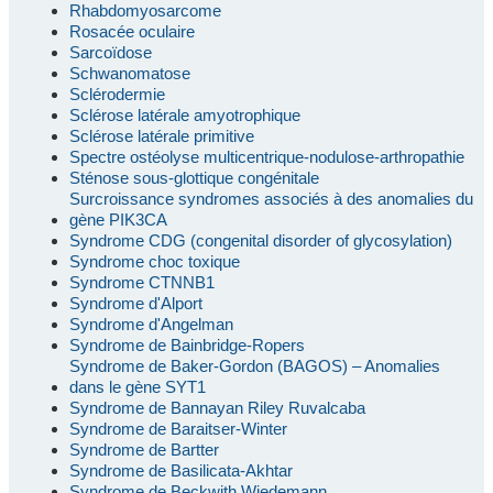
Rhabdomyosarcome
Rosacée oculaire
Sarcoïdose
Schwanomatose
Sclérodermie
Sclérose latérale amyotrophique
Sclérose latérale primitive
Spectre ostéolyse multicentrique-nodulose-arthropathie
Sténose sous-glottique congénitale
Surcroissance syndromes associés à des anomalies du
gène PIK3CA
Syndrome CDG (congenital disorder of glycosylation)
Syndrome choc toxique
Syndrome CTNNB1
Syndrome d'Alport
Syndrome d'Angelman
Syndrome de Bainbridge-Ropers
Syndrome de Baker-Gordon (BAGOS) – Anomalies
dans le gène SYT1
Syndrome de Bannayan Riley Ruvalcaba
Syndrome de Baraitser-Winter
Syndrome de Bartter
Syndrome de Basilicata-Akhtar
Syndrome de Beckwith Wiedemann