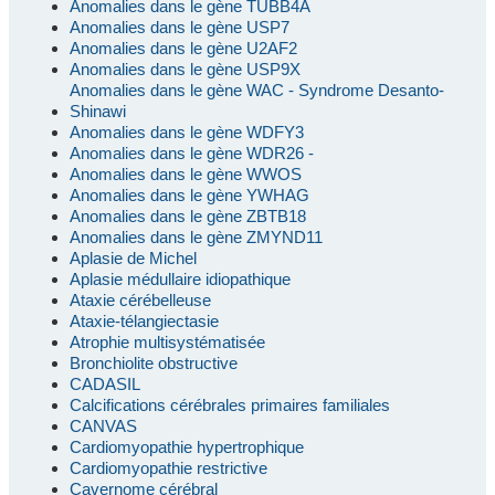
Anomalies dans le gène TUBB4A
Anomalies dans le gène USP7
Anomalies dans le gène U2AF2
Anomalies dans le gène USP9X
Anomalies dans le gène WAC - Syndrome Desanto-
Shinawi
Anomalies dans le gène WDFY3
Anomalies dans le gène WDR26 -
Anomalies dans le gène WWOS
Anomalies dans le gène YWHAG
Anomalies dans le gène ZBTB18
Anomalies dans le gène ZMYND11
Aplasie de Michel
Aplasie médullaire idiopathique
Ataxie cérébelleuse
Ataxie-télangiectasie
Atrophie multisystématisée
Bronchiolite obstructive
CADASIL
Calcifications cérébrales primaires familiales
CANVAS
Cardiomyopathie hypertrophique
Cardiomyopathie restrictive
Cavernome cérébral