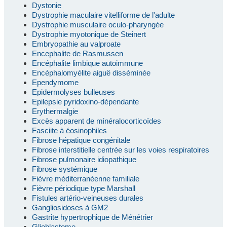
Dystonie
Dystrophie maculaire vitelliforme de l'adulte
Dystrophie musculaire oculo-pharyngée
Dystrophie myotonique de Steinert
Embryopathie au valproate
Encephalite de Rasmussen
Encéphalite limbique autoimmune
Encéphalomyélite aiguë disséminée
Ependymome
Epidermolyses bulleuses
Epilepsie pyridoxino-dépendante
Erythermalgie
Excès apparent de minéralocorticoïdes
Fasciite à éosinophiles
Fibrose hépatique congénitale
Fibrose interstitielle centrée sur les voies respiratoires
Fibrose pulmonaire idiopathique
Fibrose systémique
Fièvre méditerranéenne familiale
Fièvre périodique type Marshall
Fistules artério-veineuses durales
Gangliosidoses à GM2
Gastrite hypertrophique de Ménétrier
Glioblastome