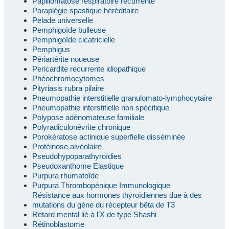
Papillomatose respiratoire récurrente
Paraplégie spastique héréditaire
Pelade universelle
Pemphigoïde bulleuse
Pemphigoïde cicatricielle
Pemphigus
Périartérite noueuse
Pericardite recurrente idiopathique
Phéochromocytomes
Pityriasis rubra pilaire
Pneumopathie interstitielle granulomato-lymphocytaire
Pneumopathie interstitielle non spécifique
Polypose adénomateuse familiale
Polyradiculonévrite chronique
Porokératose actinique superfielle disséminée
Protéinose alvéolaire
Pseudohypoparathyroïdies
Pseudoxanthome Elastique
Purpura rhumatoïde
Purpura Thrombopénique Immunologique
Résistance aux hormones thyroïdiennes due à des
mutations du gène du récepteur bêta de T3
Retard mental lié à l’X de type Shashi
Rétinoblastome