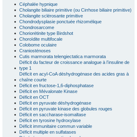
Céphalée hypnique
Cholangite biliaire primitive (ou Cirrhose biliaire primitive)
Cholangite sclérosante primitive
Chondrodysplasie ponctuée rhizomélique
Chondrosarcome
Choriorétinite type Birdshot
Choroïdite multifocale
Colobome oculaire
Craniosténoses
Cutis marmorata telengiectatica marmorata
Déficit du facteur de croissance analogue à l'insuline de
type 1
Déficit en acyl-CoA déshydrogénase des acides gras à
chaîne courte
Déficit en fructose-1,6-diphosphatase
Déficit en Mévalonate Kinase
Déficit en OCT
Déficit en pyruvate déshydrogénase
Déficit en pyruvate kinase des globules rouges
Déficit en saccharase-isomaltase
Déficit en tyrosine hydroxylase
Déficit immunitaire commun variable
Déficit multiple en sulfatases