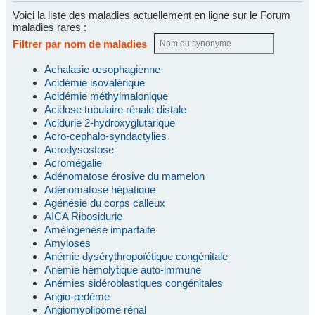
Voici la liste des maladies actuellement en ligne sur le Forum
maladies rares :
Filtrer par nom de maladies
Achalasie œsophagienne
Acidémie isovalérique
Acidémie méthylmalonique
Acidose tubulaire rénale distale
Acidurie 2-hydroxyglutarique
Acro-cephalo-syndactylies
Acrodysostose
Acromégalie
Adénomatose érosive du mamelon
Adénomatose hépatique
Agénésie du corps calleux
AICA Ribosidurie
Amélogenèse imparfaite
Amyloses
Anémie dysérythropoïétique congénitale
Anémie hémolytique auto-immune
Anémies sidéroblastiques congénitales
Angio-œdème
Angiomyolipome rénal