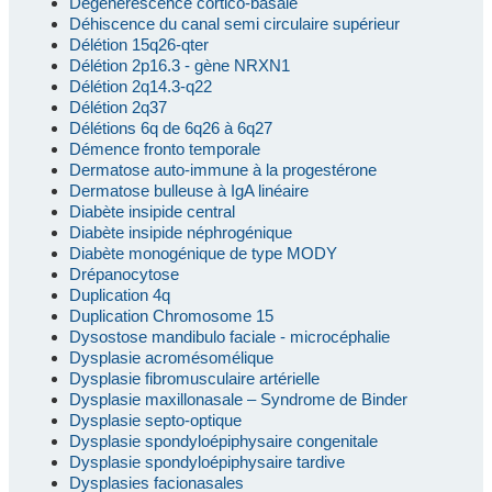
Dégénérescence cortico-basale
Déhiscence du canal semi circulaire supérieur
Délétion 15q26-qter
Délétion 2p16.3 - gène NRXN1
Délétion 2q14.3-q22
Délétion 2q37
Délétions 6q de 6q26 à 6q27
Démence fronto temporale
Dermatose auto-immune à la progestérone
Dermatose bulleuse à IgA linéaire
Diabète insipide central
Diabète insipide néphrogénique
Diabète monogénique de type MODY
Drépanocytose
Duplication 4q
Duplication Chromosome 15
Dysostose mandibulo faciale - microcéphalie
Dysplasie acromésomélique
Dysplasie fibromusculaire artérielle
Dysplasie maxillonasale – Syndrome de Binder
Dysplasie septo-optique
Dysplasie spondyloépiphysaire congenitale
Dysplasie spondyloépiphysaire tardive
Dysplasies facionasales