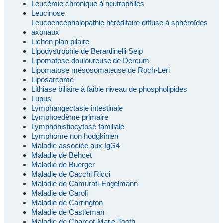
Leucémie chronique à neutrophiles
Leucinose
Leucoencéphalopathie héréditaire diffuse à sphéroïdes
axonaux
Lichen plan pilaire
Lipodystrophie de Berardinelli Seip
Lipomatose douloureuse de Dercum
Lipomatose mésosomateuse de Roch-Leri
Liposarcome
Lithiase biliaire à faible niveau de phospholipides
Lupus
Lymphangectasie intestinale
Lymphoedème primaire
Lymphohistiocytose familiale
Lymphome non hodgkinien
Maladie associée aux IgG4
Maladie de Behcet
Maladie de Buerger
Maladie de Cacchi Ricci
Maladie de Camurati-Engelmann
Maladie de Caroli
Maladie de Carrington
Maladie de Castleman
Maladie de Charcot-Marie-Tooth