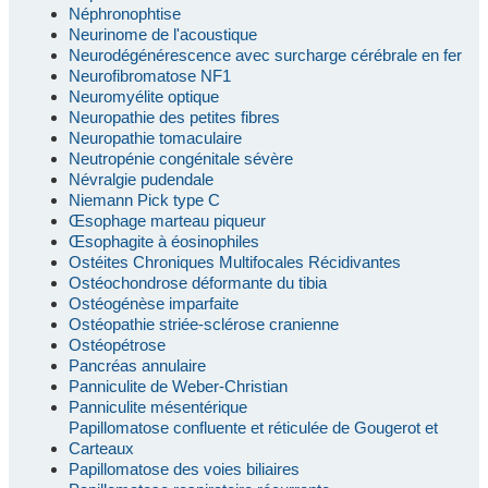
Néphronophtise
Neurinome de l'acoustique
Neurodégénérescence avec surcharge cérébrale en fer
Neurofibromatose NF1
Neuromyélite optique
Neuropathie des petites fibres
Neuropathie tomaculaire
Neutropénie congénitale sévère
Névralgie pudendale
Niemann Pick type C
Œsophage marteau piqueur
Œsophagite à éosinophiles
Ostéites Chroniques Multifocales Récidivantes
Ostéochondrose déformante du tibia
Ostéogénèse imparfaite
Ostéopathie striée-sclérose cranienne
Ostéopétrose
Pancréas annulaire
Panniculite de Weber-Christian
Panniculite mésentérique
Papillomatose confluente et réticulée de Gougerot et
Carteaux
Papillomatose des voies biliaires