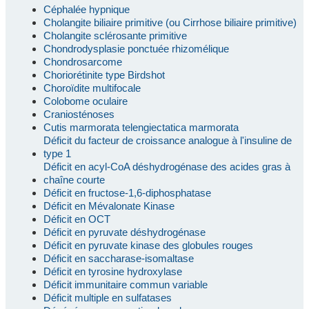
Céphalée hypnique
Cholangite biliaire primitive (ou Cirrhose biliaire primitive)
Cholangite sclérosante primitive
Chondrodysplasie ponctuée rhizomélique
Chondrosarcome
Choriorétinite type Birdshot
Choroïdite multifocale
Colobome oculaire
Craniosténoses
Cutis marmorata telengiectatica marmorata
Déficit du facteur de croissance analogue à l'insuline de
type 1
Déficit en acyl-CoA déshydrogénase des acides gras à
chaîne courte
Déficit en fructose-1,6-diphosphatase
Déficit en Mévalonate Kinase
Déficit en OCT
Déficit en pyruvate déshydrogénase
Déficit en pyruvate kinase des globules rouges
Déficit en saccharase-isomaltase
Déficit en tyrosine hydroxylase
Déficit immunitaire commun variable
Déficit multiple en sulfatases