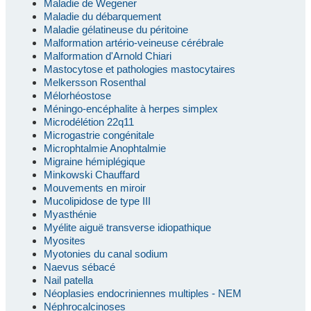
Maladie de Wegener
Maladie du débarquement
Maladie gélatineuse du péritoine
Malformation artério-veineuse cérébrale
Malformation d'Arnold Chiari
Mastocytose et pathologies mastocytaires
Melkersson Rosenthal
Mélorhéostose
Méningo-encéphalite à herpes simplex
Microdélétion 22q11
Microgastrie congénitale
Microphtalmie Anophtalmie
Migraine hémiplégique
Minkowski Chauffard
Mouvements en miroir
Mucolipidose de type III
Myasthénie
Myélite aiguë transverse idiopathique
Myosites
Myotonies du canal sodium
Naevus sébacé
Nail patella
Néoplasies endocriniennes multiples - NEM
Néphrocalcinoses