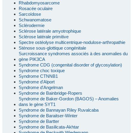
Rhabdomyosarcome
Rosacée oculaire
Sarcoïdose
Schwanomatose
Sclérodermie
Sclérose latérale amyotrophique
Sclérose latérale primitive
Spectre ostéolyse multicentrique-nodulose-arthropathie
Sténose sous-glottique congénitale
Surcroissance syndromes associés à des anomalies du
gène PIK3CA
Syndrome CDG (congenital disorder of glycosylation)
Syndrome choc toxique
Syndrome CTNNB1
Syndrome d'Alport
Syndrome d'Angelman
Syndrome de Bainbridge-Ropers
Syndrome de Baker-Gordon (BAGOS) – Anomalies
dans le gène SYT1
Syndrome de Bannayan Riley Ruvalcaba
Syndrome de Baraitser-Winter
Syndrome de Bartter
Syndrome de Basilicata-Akhtar
Syndrome de Beckwith Wiedemann