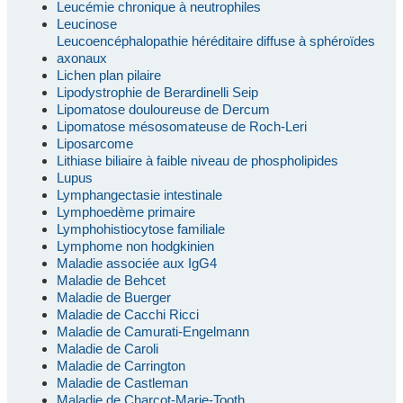
Leucémie chronique à neutrophiles
Leucinose
Leucoencéphalopathie héréditaire diffuse à sphéroïdes
axonaux
Lichen plan pilaire
Lipodystrophie de Berardinelli Seip
Lipomatose douloureuse de Dercum
Lipomatose mésosomateuse de Roch-Leri
Liposarcome
Lithiase biliaire à faible niveau de phospholipides
Lupus
Lymphangectasie intestinale
Lymphoedème primaire
Lymphohistiocytose familiale
Lymphome non hodgkinien
Maladie associée aux IgG4
Maladie de Behcet
Maladie de Buerger
Maladie de Cacchi Ricci
Maladie de Camurati-Engelmann
Maladie de Caroli
Maladie de Carrington
Maladie de Castleman
Maladie de Charcot-Marie-Tooth