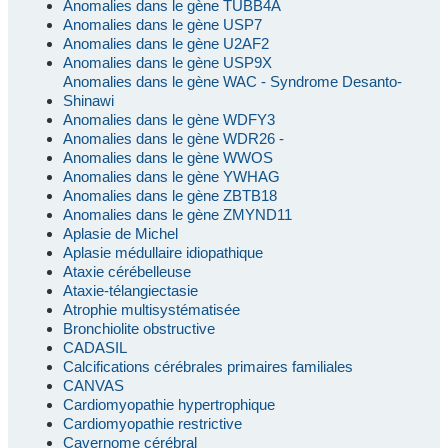
Anomalies dans le gène TUBB4A
Anomalies dans le gène USP7
Anomalies dans le gène U2AF2
Anomalies dans le gène USP9X
Anomalies dans le gène WAC - Syndrome Desanto-
Shinawi
Anomalies dans le gène WDFY3
Anomalies dans le gène WDR26 -
Anomalies dans le gène WWOS
Anomalies dans le gène YWHAG
Anomalies dans le gène ZBTB18
Anomalies dans le gène ZMYND11
Aplasie de Michel
Aplasie médullaire idiopathique
Ataxie cérébelleuse
Ataxie-télangiectasie
Atrophie multisystématisée
Bronchiolite obstructive
CADASIL
Calcifications cérébrales primaires familiales
CANVAS
Cardiomyopathie hypertrophique
Cardiomyopathie restrictive
Cavernome cérébral