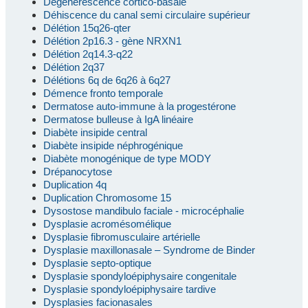
Dégénérescence cortico-basale
Déhiscence du canal semi circulaire supérieur
Délétion 15q26-qter
Délétion 2p16.3 - gène NRXN1
Délétion 2q14.3-q22
Délétion 2q37
Délétions 6q de 6q26 à 6q27
Démence fronto temporale
Dermatose auto-immune à la progestérone
Dermatose bulleuse à IgA linéaire
Diabète insipide central
Diabète insipide néphrogénique
Diabète monogénique de type MODY
Drépanocytose
Duplication 4q
Duplication Chromosome 15
Dysostose mandibulo faciale - microcéphalie
Dysplasie acromésomélique
Dysplasie fibromusculaire artérielle
Dysplasie maxillonasale – Syndrome de Binder
Dysplasie septo-optique
Dysplasie spondyloépiphysaire congenitale
Dysplasie spondyloépiphysaire tardive
Dysplasies facionasales