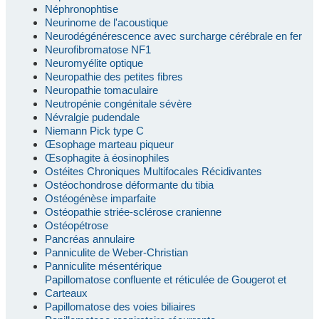
Néphronophtise
Neurinome de l'acoustique
Neurodégénérescence avec surcharge cérébrale en fer
Neurofibromatose NF1
Neuromyélite optique
Neuropathie des petites fibres
Neuropathie tomaculaire
Neutropénie congénitale sévère
Névralgie pudendale
Niemann Pick type C
Œsophage marteau piqueur
Œsophagite à éosinophiles
Ostéites Chroniques Multifocales Récidivantes
Ostéochondrose déformante du tibia
Ostéogénèse imparfaite
Ostéopathie striée-sclérose cranienne
Ostéopétrose
Pancréas annulaire
Panniculite de Weber-Christian
Panniculite mésentérique
Papillomatose confluente et réticulée de Gougerot et
Carteaux
Papillomatose des voies biliaires