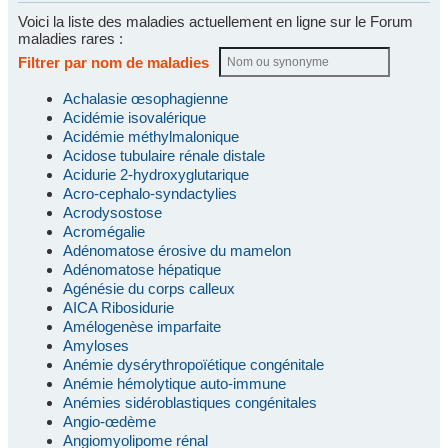
Voici la liste des maladies actuellement en ligne sur le Forum
maladies rares :
Filtrer par nom de maladies
Achalasie œsophagienne
Acidémie isovalérique
Acidémie méthylmalonique
Acidose tubulaire rénale distale
Acidurie 2-hydroxyglutarique
Acro-cephalo-syndactylies
Acrodysostose
Acromégalie
Adénomatose érosive du mamelon
Adénomatose hépatique
Agénésie du corps calleux
AICA Ribosidurie
Amélogenèse imparfaite
Amyloses
Anémie dysérythropoïétique congénitale
Anémie hémolytique auto-immune
Anémies sidéroblastiques congénitales
Angio-œdème
Angiomyolipome rénal