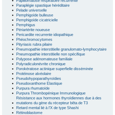
Papillomatose respiratoire récurrente
Paraplégie spastique héréditaire
Pelade universelle
Pemphigoïde bulleuse
Pemphigoïde cicatricielle
Pemphigus
Périartérite noueuse
Pericardite recurrente idiopathique
Phéochromocytomes
Pityriasis rubra pilaire
Pneumopathie interstitielle granulomato-lymphocytaire
Pneumopathie interstitielle non spécifique
Polypose adénomateuse familiale
Polyradiculonévrite chronique
Porokératose actinique superfielle disséminée
Protéinose alvéolaire
Pseudohypoparathyroïdies
Pseudoxanthome Elastique
Purpura rhumatoïde
Purpura Thrombopénique Immunologique
Résistance aux hormones thyroïdiennes due à des
mutations du gène du récepteur bêta de T3
Retard mental lié à l’X de type Shashi
Rétinoblastome