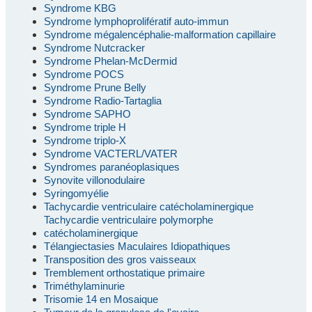
Syndrome KBG
Syndrome lymphoprolifératif auto-immun
Syndrome mégalencéphalie-malformation capillaire
Syndrome Nutcracker
Syndrome Phelan-McDermid
Syndrome POCS
Syndrome Prune Belly
Syndrome Radio-Tartaglia
Syndrome SAPHO
Syndrome triple H
Syndrome triplo-X
Syndrome VACTERL/VATER
Syndromes paranéoplasiques
Synovite villonodulaire
Syringomyélie
Tachycardie ventriculaire catécholaminergique
Tachycardie ventriculaire polymorphe
catécholaminergique
Télangiectasies Maculaires Idiopathiques
Transposition des gros vaisseaux
Tremblement orthostatique primaire
Triméthylaminurie
Trisomie 14 en Mosaique