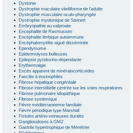
Dystonie
Dystrophie maculaire vitelliforme de l'adulte
Dystrophie musculaire oculo-pharyngée
Dystrophie myotonique de Steinert
Embryopathie au valproate
Encephalite de Rasmussen
Encéphalite limbique autoimmune
Encéphalomyélite aiguë disséminée
Ependymome
Epidermolyses bulleuses
Epilepsie pyridoxino-dépendante
Erythermalgie
Excès apparent de minéralocorticoïdes
Fasciite à éosinophiles
Fibrose hépatique congénitale
Fibrose interstitielle centrée sur les voies respiratoires
Fibrose pulmonaire idiopathique
Fibrose systémique
Fièvre méditerranéenne familiale
Fièvre périodique type Marshall
Fistules artério-veineuses durales
Gangliosidoses à GM2
Gastrite hypertrophique de Ménétrier
Glioblastome