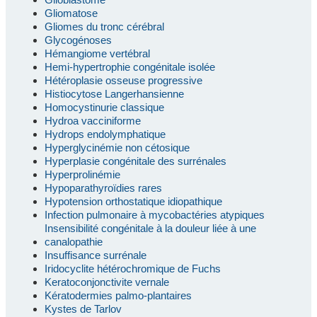
Gliomatose
Gliomes du tronc cérébral
Glycogénoses
Hémangiome vertébral
Hemi-hypertrophie congénitale isolée
Hétéroplasie osseuse progressive
Histiocytose Langerhansienne
Homocystinurie classique
Hydroa vacciniforme
Hydrops endolymphatique
Hyperglycinémie non cétosique
Hyperplasie congénitale des surrénales
Hyperprolinémie
Hypoparathyroïdies rares
Hypotension orthostatique idiopathique
Infection pulmonaire à mycobactéries atypiques
Insensibilité congénitale à la douleur liée à une
canalopathie
Insuffisance surrénale
Iridocyclite hétérochromique de Fuchs
Keratoconjonctivite vernale
Kératodermies palmo-plantaires
Kystes de Tarlov