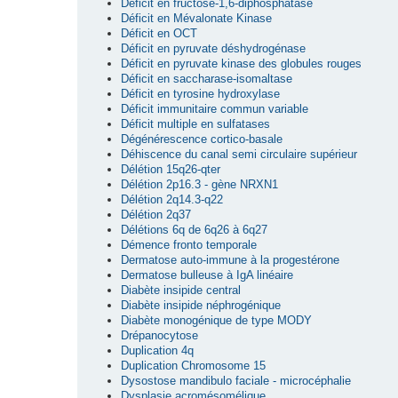
Déficit en fructose-1,6-diphosphatase
Déficit en Mévalonate Kinase
Déficit en OCT
Déficit en pyruvate déshydrogénase
Déficit en pyruvate kinase des globules rouges
Déficit en saccharase-isomaltase
Déficit en tyrosine hydroxylase
Déficit immunitaire commun variable
Déficit multiple en sulfatases
Dégénérescence cortico-basale
Déhiscence du canal semi circulaire supérieur
Délétion 15q26-qter
Délétion 2p16.3 - gène NRXN1
Délétion 2q14.3-q22
Délétion 2q37
Délétions 6q de 6q26 à 6q27
Démence fronto temporale
Dermatose auto-immune à la progestérone
Dermatose bulleuse à IgA linéaire
Diabète insipide central
Diabète insipide néphrogénique
Diabète monogénique de type MODY
Drépanocytose
Duplication 4q
Duplication Chromosome 15
Dysostose mandibulo faciale - microcéphalie
Dysplasie acromésomélique