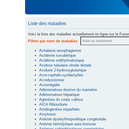
Liste des maladies
Voici la liste des maladies actuellement en ligne sur le Foru
Filtrer par nom de maladies
Achalasie œsophagienne
Acidémie isovalérique
Acidémie méthylmalonique
Acidose tubulaire rénale distale
Acidurie 2-hydroxyglutarique
Acro-cephalo-syndactylies
Acrodysostose
Acromégalie
Adénomatose érosive du mamelon
Adénomatose hépatique
Agénésie du corps calleux
AICA Ribosidurie
Amélogenèse imparfaite
Amyloses
Anémie dysérythropoïétique congénitale
Anémie hémolytique auto-immune
Anémies sidéroblastiques congénitales