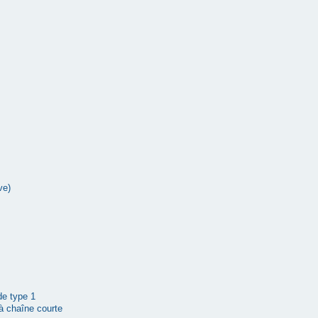
ve)
 de type 1
à chaîne courte