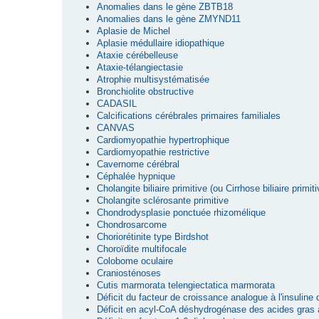
Anomalies dans le gène ZBTB18
Anomalies dans le gène ZMYND11
Aplasie de Michel
Aplasie médullaire idiopathique
Ataxie cérébelleuse
Ataxie-télangiectasie
Atrophie multisystématisée
Bronchiolite obstructive
CADASIL
Calcifications cérébrales primaires familiales
CANVAS
Cardiomyopathie hypertrophique
Cardiomyopathie restrictive
Cavernome cérébral
Céphalée hypnique
Cholangite biliaire primitive (ou Cirrhose biliaire primiti
Cholangite sclérosante primitive
Chondrodysplasie ponctuée rhizomélique
Chondrosarcome
Choriorétinite type Birdshot
Choroïdite multifocale
Colobome oculaire
Craniosténoses
Cutis marmorata telengiectatica marmorata
Déficit du facteur de croissance analogue à l'insuline
Déficit en acyl-CoA déshydrogénase des acides gras 