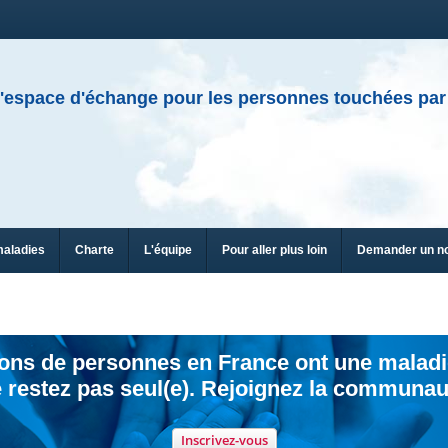
'espace d'échange pour les personnes touchées par
maladies
Charte
L'équipe
Pour aller plus loin
Demander un n
ions de personnes en France ont une maladi
 restez pas seul(e). Rejoignez la communau
Inscrivez-vous