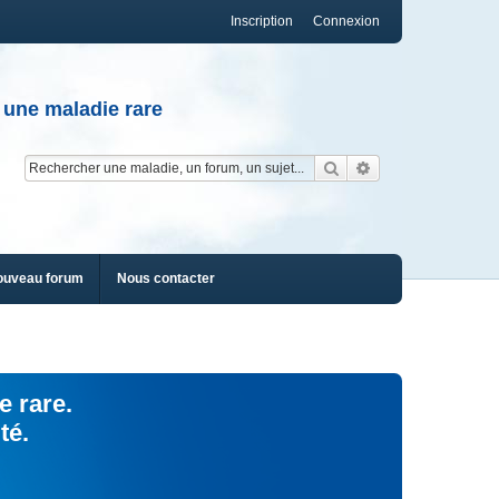
Inscription
Connexion
 une maladie rare
Rechercher
Recherche av
ouveau forum
Nous contacter
e rare.
té.