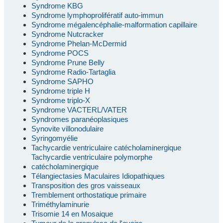
Syndrome KBG
Syndrome lymphoprolifératif auto-immun
Syndrome mégalencéphalie-malformation capillaire
Syndrome Nutcracker
Syndrome Phelan-McDermid
Syndrome POCS
Syndrome Prune Belly
Syndrome Radio-Tartaglia
Syndrome SAPHO
Syndrome triple H
Syndrome triplo-X
Syndrome VACTERL/VATER
Syndromes paranéoplasiques
Synovite villonodulaire
Syringomyélie
Tachycardie ventriculaire catécholaminergique
Tachycardie ventriculaire polymorphe
catécholaminergique
Télangiectasies Maculaires Idiopathiques
Transposition des gros vaisseaux
Tremblement orthostatique primaire
Triméthylaminurie
Trisomie 14 en Mosaique