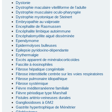
Dystonie
Dystrophie maculaire vitelliforme de l'adulte
Dystrophie musculaire oculo-pharyngée
Dystrophie myotonique de Steinert
Embryopathie au valproate
Encephalite de Rasmussen
Encéphalite limbique autoimmune
Encéphalomyélite aiguë disséminée
Ependymome
Epidermolyses bulleuses
Epilepsie pyridoxino-dépendante
Erythermalgie
Excès apparent de minéralocorticoïdes
Fasciite à éosinophiles
Fibrose hépatique congénitale
Fibrose interstitielle centrée sur les voies respiratoires
Fibrose pulmonaire idiopathique
Fibrose systémique
Fièvre méditerranéenne familiale
Fièvre périodique type Marshall
Fistules artério-veineuses durales
Gangliosidoses à GM2
Gastrite hypertrophique de Ménétrier
Glioblastome