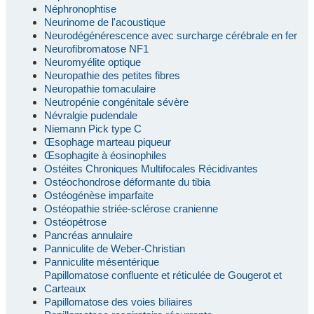
Néphronophtise
Neurinome de l'acoustique
Neurodégénérescence avec surcharge cérébrale en fer
Neurofibromatose NF1
Neuromyélite optique
Neuropathie des petites fibres
Neuropathie tomaculaire
Neutropénie congénitale sévère
Névralgie pudendale
Niemann Pick type C
Œsophage marteau piqueur
Œsophagite à éosinophiles
Ostéites Chroniques Multifocales Récidivantes
Ostéochondrose déformante du tibia
Ostéogénèse imparfaite
Ostéopathie striée-sclérose cranienne
Ostéopétrose
Pancréas annulaire
Panniculite de Weber-Christian
Panniculite mésentérique
Papillomatose confluente et réticulée de Gougerot et
Carteaux
Papillomatose des voies biliaires