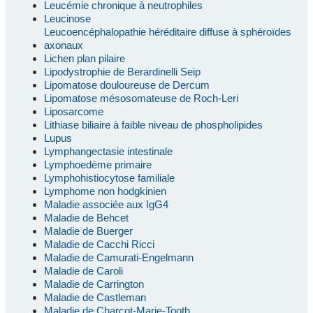
Leucémie chronique à neutrophiles
Leucinose
Leucoencéphalopathie héréditaire diffuse à sphéroïdes
axonaux
Lichen plan pilaire
Lipodystrophie de Berardinelli Seip
Lipomatose douloureuse de Dercum
Lipomatose mésosomateuse de Roch-Leri
Liposarcome
Lithiase biliaire à faible niveau de phospholipides
Lupus
Lymphangectasie intestinale
Lymphoedème primaire
Lymphohistiocytose familiale
Lymphome non hodgkinien
Maladie associée aux IgG4
Maladie de Behcet
Maladie de Buerger
Maladie de Cacchi Ricci
Maladie de Camurati-Engelmann
Maladie de Caroli
Maladie de Carrington
Maladie de Castleman
Maladie de Charcot-Marie-Tooth