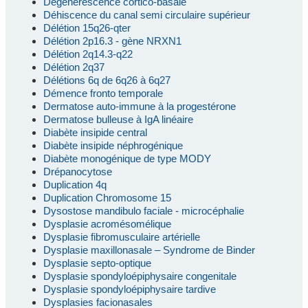
Dégénérescence cortico-basale
Déhiscence du canal semi circulaire supérieur
Délétion 15q26-qter
Délétion 2p16.3 - gène NRXN1
Délétion 2q14.3-q22
Délétion 2q37
Délétions 6q de 6q26 à 6q27
Démence fronto temporale
Dermatose auto-immune à la progestérone
Dermatose bulleuse à IgA linéaire
Diabète insipide central
Diabète insipide néphrogénique
Diabète monogénique de type MODY
Drépanocytose
Duplication 4q
Duplication Chromosome 15
Dysostose mandibulo faciale - microcéphalie
Dysplasie acromésomélique
Dysplasie fibromusculaire artérielle
Dysplasie maxillonasale – Syndrome de Binder
Dysplasie septo-optique
Dysplasie spondyloépiphysaire congenitale
Dysplasie spondyloépiphysaire tardive
Dysplasies facionasales