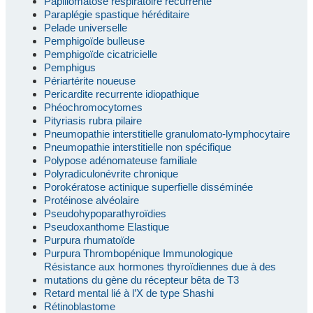
Papillomatose respiratoire récurrente
Paraplégie spastique héréditaire
Pelade universelle
Pemphigoïde bulleuse
Pemphigoïde cicatricielle
Pemphigus
Périartérite noueuse
Pericardite recurrente idiopathique
Phéochromocytomes
Pityriasis rubra pilaire
Pneumopathie interstitielle granulomato-lymphocytaire
Pneumopathie interstitielle non spécifique
Polypose adénomateuse familiale
Polyradiculonévrite chronique
Porokératose actinique superfielle disséminée
Protéinose alvéolaire
Pseudohypoparathyroïdies
Pseudoxanthome Elastique
Purpura rhumatoïde
Purpura Thrombopénique Immunologique
Résistance aux hormones thyroïdiennes due à des
mutations du gène du récepteur bêta de T3
Retard mental lié à l’X de type Shashi
Rétinoblastome