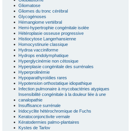
Gliomatose
Gliomes du tronc cérébral
Glycogénoses
Hémangiome vertébral
Hemi-hypertrophie congénitale isolée
Hétéroplasie osseuse progressive
Histiocytose Langerhansienne
Homocystinurie classique
Hydroa vacciniforme
Hydrops endolymphatique
Hyperglycinémie non cétosique
Hyperplasie congénitale des surrénales
Hyperprolinémie
Hypoparathyroïdies rares
Hypotension orthostatique idiopathique
Infection pulmonaire à mycobactéries atypiques
Insensibilité congénitale à la douleur liée à une
canalopathie
Insuffisance surrénale
Iridocyclite hétérochromique de Fuchs
Keratoconjonctivite vernale
Kératodermies palmo-plantaires
Kystes de Tarlov