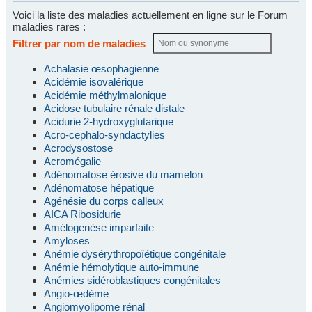
Voici la liste des maladies actuellement en ligne sur le Forum
maladies rares :
Filtrer par nom de maladies
Achalasie œsophagienne
Acidémie isovalérique
Acidémie méthylmalonique
Acidose tubulaire rénale distale
Acidurie 2-hydroxyglutarique
Acro-cephalo-syndactylies
Acrodysostose
Acromégalie
Adénomatose érosive du mamelon
Adénomatose hépatique
Agénésie du corps calleux
AICA Ribosidurie
Amélogenèse imparfaite
Amyloses
Anémie dysérythropoïétique congénitale
Anémie hémolytique auto-immune
Anémies sidéroblastiques congénitales
Angio-œdème
Angiomyolipome rénal