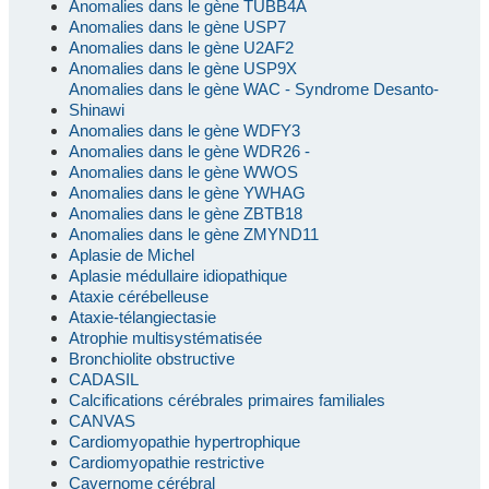
Anomalies dans le gène TUBB4A
Anomalies dans le gène USP7
Anomalies dans le gène U2AF2
Anomalies dans le gène USP9X
Anomalies dans le gène WAC - Syndrome Desanto-
Shinawi
Anomalies dans le gène WDFY3
Anomalies dans le gène WDR26 -
Anomalies dans le gène WWOS
Anomalies dans le gène YWHAG
Anomalies dans le gène ZBTB18
Anomalies dans le gène ZMYND11
Aplasie de Michel
Aplasie médullaire idiopathique
Ataxie cérébelleuse
Ataxie-télangiectasie
Atrophie multisystématisée
Bronchiolite obstructive
CADASIL
Calcifications cérébrales primaires familiales
CANVAS
Cardiomyopathie hypertrophique
Cardiomyopathie restrictive
Cavernome cérébral