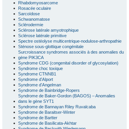
Rhabdomyosarcome
Rosacée oculaire
Sarcoïdose
Schwanomatose
Sclérodermie
Sclérose latérale amyotrophique
Sclérose latérale primitive
Spectre ostéolyse multicentrique-nodulose-arthropathie
Sténose sous-glottique congénitale
Surcroissance syndromes associés à des anomalies du
gène PIK3CA
Syndrome CDG (congenital disorder of glycosylation)
Syndrome choc toxique
Syndrome CTNNB1
Syndrome d'Alport
Syndrome d'Angelman
Syndrome de Bainbridge-Ropers
Syndrome de Baker-Gordon (BAGOS) – Anomalies
dans le gène SYT1
Syndrome de Bannayan Riley Ruvalcaba
Syndrome de Baraitser-Winter
Syndrome de Bartter
Syndrome de Basilicata-Akhtar
Syndrome de Beckwith Wiedemann