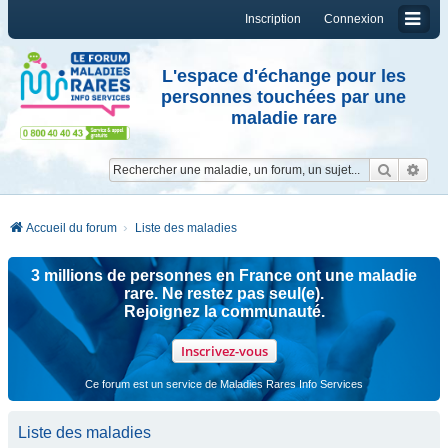
Inscription
Connexion
L'espace d'échange pour les
personnes touchées par une
maladie rare
Reche
Re
Accueil du forum
Liste des maladies
3 millions de personnes en France ont une maladie
rare. Ne restez pas seul(e).
Rejoignez la communauté.
Inscrivez-vous
Ce forum est un service de Maladies Rares Info Services
Liste des maladies