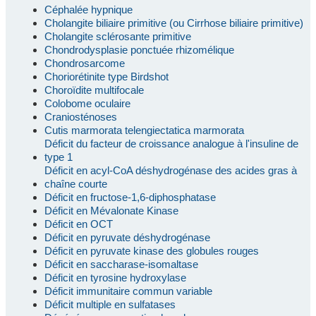
Céphalée hypnique
Cholangite biliaire primitive (ou Cirrhose biliaire primitive)
Cholangite sclérosante primitive
Chondrodysplasie ponctuée rhizomélique
Chondrosarcome
Choriorétinite type Birdshot
Choroïdite multifocale
Colobome oculaire
Craniosténoses
Cutis marmorata telengiectatica marmorata
Déficit du facteur de croissance analogue à l'insuline de
type 1
Déficit en acyl-CoA déshydrogénase des acides gras à
chaîne courte
Déficit en fructose-1,6-diphosphatase
Déficit en Mévalonate Kinase
Déficit en OCT
Déficit en pyruvate déshydrogénase
Déficit en pyruvate kinase des globules rouges
Déficit en saccharase-isomaltase
Déficit en tyrosine hydroxylase
Déficit immunitaire commun variable
Déficit multiple en sulfatases