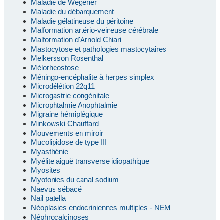
Maladie de Wegener
Maladie du débarquement
Maladie gélatineuse du péritoine
Malformation artério-veineuse cérébrale
Malformation d'Arnold Chiari
Mastocytose et pathologies mastocytaires
Melkersson Rosenthal
Mélorhéostose
Méningo-encéphalite à herpes simplex
Microdélétion 22q11
Microgastrie congénitale
Microphtalmie Anophtalmie
Migraine hémiplégique
Minkowski Chauffard
Mouvements en miroir
Mucolipidose de type III
Myasthénie
Myélite aiguë transverse idiopathique
Myosites
Myotonies du canal sodium
Naevus sébacé
Nail patella
Néoplasies endocriniennes multiples - NEM
Néphrocalcinoses