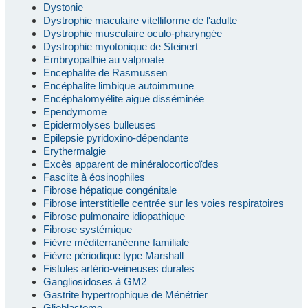
Dystonie
Dystrophie maculaire vitelliforme de l'adulte
Dystrophie musculaire oculo-pharyngée
Dystrophie myotonique de Steinert
Embryopathie au valproate
Encephalite de Rasmussen
Encéphalite limbique autoimmune
Encéphalomyélite aiguë disséminée
Ependymome
Epidermolyses bulleuses
Epilepsie pyridoxino-dépendante
Erythermalgie
Excès apparent de minéralocorticoïdes
Fasciite à éosinophiles
Fibrose hépatique congénitale
Fibrose interstitielle centrée sur les voies respiratoires
Fibrose pulmonaire idiopathique
Fibrose systémique
Fièvre méditerranéenne familiale
Fièvre périodique type Marshall
Fistules artério-veineuses durales
Gangliosidoses à GM2
Gastrite hypertrophique de Ménétrier
Glioblastome