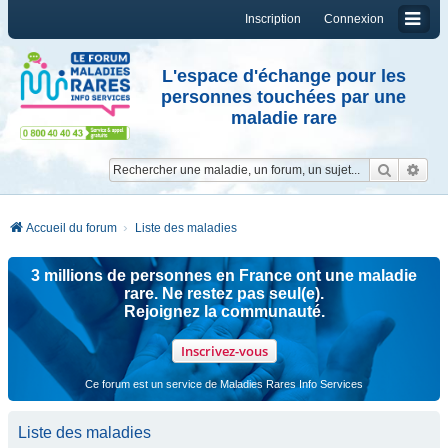
Inscription
Connexion
L'espace d'échange pour les
personnes touchées par une
maladie rare
Reche
Re
Accueil du forum
Liste des maladies
3 millions de personnes en France ont une maladie
rare. Ne restez pas seul(e).
Rejoignez la communauté.
Inscrivez-vous
Ce forum est un service de Maladies Rares Info Services
Liste des maladies