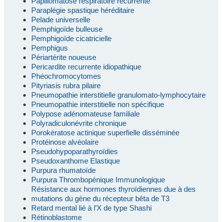
Papillomatose respiratoire récurrente
Paraplégie spastique héréditaire
Pelade universelle
Pemphigoïde bulleuse
Pemphigoïde cicatricielle
Pemphigus
Périartérite noueuse
Pericardite recurrente idiopathique
Phéochromocytomes
Pityriasis rubra pilaire
Pneumopathie interstitielle granulomato-lymphocytaire
Pneumopathie interstitielle non spécifique
Polypose adénomateuse familiale
Polyradiculonévrite chronique
Porokératose actinique superfielle disséminée
Protéinose alvéolaire
Pseudohypoparathyroïdies
Pseudoxanthome Elastique
Purpura rhumatoïde
Purpura Thrombopénique Immunologique
Résistance aux hormones thyroïdiennes due à des
mutations du gène du récepteur bêta de T3
Retard mental lié à l’X de type Shashi
Rétinoblastome