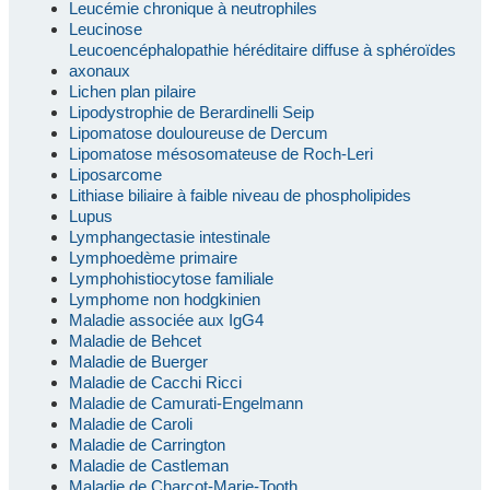
Leucémie chronique à neutrophiles
Leucinose
Leucoencéphalopathie héréditaire diffuse à sphéroïdes
axonaux
Lichen plan pilaire
Lipodystrophie de Berardinelli Seip
Lipomatose douloureuse de Dercum
Lipomatose mésosomateuse de Roch-Leri
Liposarcome
Lithiase biliaire à faible niveau de phospholipides
Lupus
Lymphangectasie intestinale
Lymphoedème primaire
Lymphohistiocytose familiale
Lymphome non hodgkinien
Maladie associée aux IgG4
Maladie de Behcet
Maladie de Buerger
Maladie de Cacchi Ricci
Maladie de Camurati-Engelmann
Maladie de Caroli
Maladie de Carrington
Maladie de Castleman
Maladie de Charcot-Marie-Tooth