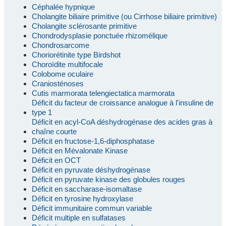
Céphalée hypnique
Cholangite biliaire primitive (ou Cirrhose biliaire primitive)
Cholangite sclérosante primitive
Chondrodysplasie ponctuée rhizomélique
Chondrosarcome
Choriorétinite type Birdshot
Choroïdite multifocale
Colobome oculaire
Craniosténoses
Cutis marmorata telengiectatica marmorata
Déficit du facteur de croissance analogue à l'insuline de
type 1
Déficit en acyl-CoA déshydrogénase des acides gras à
chaîne courte
Déficit en fructose-1,6-diphosphatase
Déficit en Mévalonate Kinase
Déficit en OCT
Déficit en pyruvate déshydrogénase
Déficit en pyruvate kinase des globules rouges
Déficit en saccharase-isomaltase
Déficit en tyrosine hydroxylase
Déficit immunitaire commun variable
Déficit multiple en sulfatases