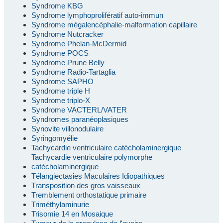
Syndrome KBG
Syndrome lymphoprolifératif auto-immun
Syndrome mégalencéphalie-malformation capillaire
Syndrome Nutcracker
Syndrome Phelan-McDermid
Syndrome POCS
Syndrome Prune Belly
Syndrome Radio-Tartaglia
Syndrome SAPHO
Syndrome triple H
Syndrome triplo-X
Syndrome VACTERL/VATER
Syndromes paranéoplasiques
Synovite villonodulaire
Syringomyélie
Tachycardie ventriculaire catécholaminergique
Tachycardie ventriculaire polymorphe
catécholaminergique
Télangiectasies Maculaires Idiopathiques
Transposition des gros vaisseaux
Tremblement orthostatique primaire
Triméthylaminurie
Trisomie 14 en Mosaique