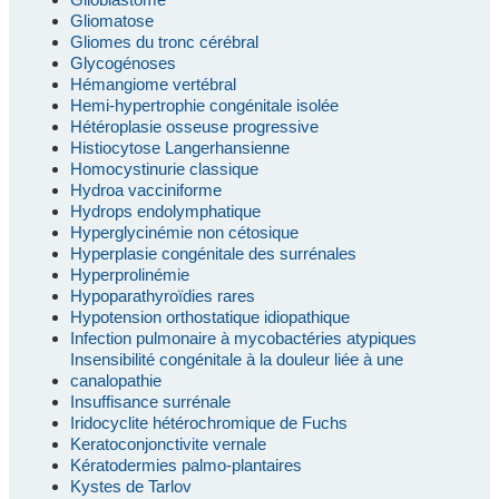
Gliomatose
Gliomes du tronc cérébral
Glycogénoses
Hémangiome vertébral
Hemi-hypertrophie congénitale isolée
Hétéroplasie osseuse progressive
Histiocytose Langerhansienne
Homocystinurie classique
Hydroa vacciniforme
Hydrops endolymphatique
Hyperglycinémie non cétosique
Hyperplasie congénitale des surrénales
Hyperprolinémie
Hypoparathyroïdies rares
Hypotension orthostatique idiopathique
Infection pulmonaire à mycobactéries atypiques
Insensibilité congénitale à la douleur liée à une
canalopathie
Insuffisance surrénale
Iridocyclite hétérochromique de Fuchs
Keratoconjonctivite vernale
Kératodermies palmo-plantaires
Kystes de Tarlov