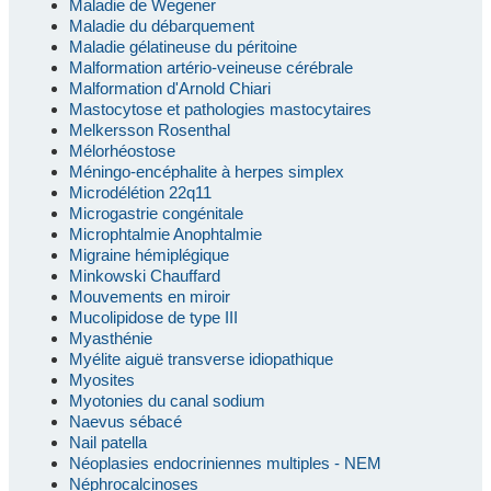
Maladie de Wegener
Maladie du débarquement
Maladie gélatineuse du péritoine
Malformation artério-veineuse cérébrale
Malformation d'Arnold Chiari
Mastocytose et pathologies mastocytaires
Melkersson Rosenthal
Mélorhéostose
Méningo-encéphalite à herpes simplex
Microdélétion 22q11
Microgastrie congénitale
Microphtalmie Anophtalmie
Migraine hémiplégique
Minkowski Chauffard
Mouvements en miroir
Mucolipidose de type III
Myasthénie
Myélite aiguë transverse idiopathique
Myosites
Myotonies du canal sodium
Naevus sébacé
Nail patella
Néoplasies endocriniennes multiples - NEM
Néphrocalcinoses