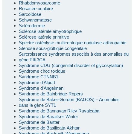
Rhabdomyosarcome
Rosacée oculaire
Sarcoïdose
Schwanomatose
Sclérodermie
Sclérose latérale amyotrophique
Sclérose latérale primitive
Spectre ostéolyse multicentrique-nodulose-arthropathie
Sténose sous-glottique congénitale
Surcroissance syndromes associés à des anomalies du
gène PIK3CA
Syndrome CDG (congenital disorder of glycosylation)
Syndrome choc toxique
Syndrome CTNNB1
Syndrome d'Alport
Syndrome d'Angelman
Syndrome de Bainbridge-Ropers
Syndrome de Baker-Gordon (BAGOS) – Anomalies
dans le gène SYT1
Syndrome de Bannayan Riley Ruvalcaba
Syndrome de Baraitser-Winter
Syndrome de Bartter
Syndrome de Basilicata-Akhtar
Syndrome de Beckwith Wiedemann