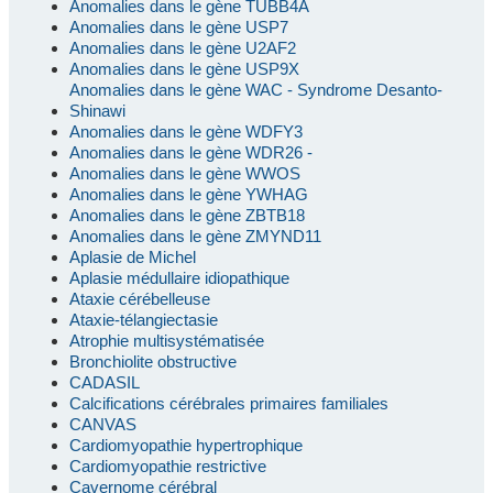
Anomalies dans le gène TUBB4A
Anomalies dans le gène USP7
Anomalies dans le gène U2AF2
Anomalies dans le gène USP9X
Anomalies dans le gène WAC - Syndrome Desanto-
Shinawi
Anomalies dans le gène WDFY3
Anomalies dans le gène WDR26 -
Anomalies dans le gène WWOS
Anomalies dans le gène YWHAG
Anomalies dans le gène ZBTB18
Anomalies dans le gène ZMYND11
Aplasie de Michel
Aplasie médullaire idiopathique
Ataxie cérébelleuse
Ataxie-télangiectasie
Atrophie multisystématisée
Bronchiolite obstructive
CADASIL
Calcifications cérébrales primaires familiales
CANVAS
Cardiomyopathie hypertrophique
Cardiomyopathie restrictive
Cavernome cérébral