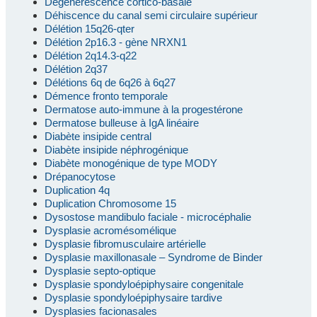
Dégénérescence cortico-basale
Déhiscence du canal semi circulaire supérieur
Délétion 15q26-qter
Délétion 2p16.3 - gène NRXN1
Délétion 2q14.3-q22
Délétion 2q37
Délétions 6q de 6q26 à 6q27
Démence fronto temporale
Dermatose auto-immune à la progestérone
Dermatose bulleuse à IgA linéaire
Diabète insipide central
Diabète insipide néphrogénique
Diabète monogénique de type MODY
Drépanocytose
Duplication 4q
Duplication Chromosome 15
Dysostose mandibulo faciale - microcéphalie
Dysplasie acromésomélique
Dysplasie fibromusculaire artérielle
Dysplasie maxillonasale – Syndrome de Binder
Dysplasie septo-optique
Dysplasie spondyloépiphysaire congenitale
Dysplasie spondyloépiphysaire tardive
Dysplasies facionasales