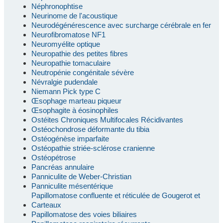
Néphronophtise
Neurinome de l'acoustique
Neurodégénérescence avec surcharge cérébrale en fer
Neurofibromatose NF1
Neuromyélite optique
Neuropathie des petites fibres
Neuropathie tomaculaire
Neutropénie congénitale sévère
Névralgie pudendale
Niemann Pick type C
Œsophage marteau piqueur
Œsophagite à éosinophiles
Ostéites Chroniques Multifocales Récidivantes
Ostéochondrose déformante du tibia
Ostéogénèse imparfaite
Ostéopathie striée-sclérose cranienne
Ostéopétrose
Pancréas annulaire
Panniculite de Weber-Christian
Panniculite mésentérique
Papillomatose confluente et réticulée de Gougerot et
Carteaux
Papillomatose des voies biliaires