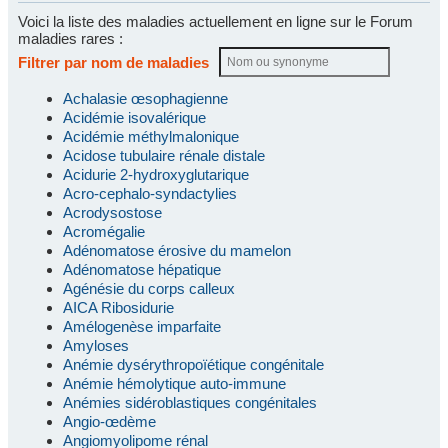
Voici la liste des maladies actuellement en ligne sur le Forum
maladies rares :
Filtrer par nom de maladies
Achalasie œsophagienne
Acidémie isovalérique
Acidémie méthylmalonique
Acidose tubulaire rénale distale
Acidurie 2-hydroxyglutarique
Acro-cephalo-syndactylies
Acrodysostose
Acromégalie
Adénomatose érosive du mamelon
Adénomatose hépatique
Agénésie du corps calleux
AICA Ribosidurie
Amélogenèse imparfaite
Amyloses
Anémie dysérythropoïétique congénitale
Anémie hémolytique auto-immune
Anémies sidéroblastiques congénitales
Angio-œdème
Angiomyolipome rénal