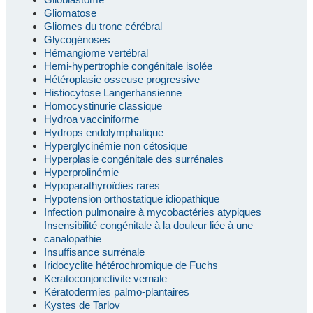
Gliomatose
Gliomes du tronc cérébral
Glycogénoses
Hémangiome vertébral
Hemi-hypertrophie congénitale isolée
Hétéroplasie osseuse progressive
Histiocytose Langerhansienne
Homocystinurie classique
Hydroa vacciniforme
Hydrops endolymphatique
Hyperglycinémie non cétosique
Hyperplasie congénitale des surrénales
Hyperprolinémie
Hypoparathyroïdies rares
Hypotension orthostatique idiopathique
Infection pulmonaire à mycobactéries atypiques
Insensibilité congénitale à la douleur liée à une
canalopathie
Insuffisance surrénale
Iridocyclite hétérochromique de Fuchs
Keratoconjonctivite vernale
Kératodermies palmo-plantaires
Kystes de Tarlov