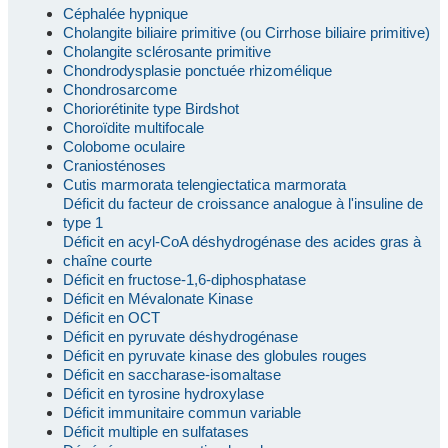
Céphalée hypnique
Cholangite biliaire primitive (ou Cirrhose biliaire primitive)
Cholangite sclérosante primitive
Chondrodysplasie ponctuée rhizomélique
Chondrosarcome
Choriorétinite type Birdshot
Choroïdite multifocale
Colobome oculaire
Craniosténoses
Cutis marmorata telengiectatica marmorata
Déficit du facteur de croissance analogue à l'insuline de
type 1
Déficit en acyl-CoA déshydrogénase des acides gras à
chaîne courte
Déficit en fructose-1,6-diphosphatase
Déficit en Mévalonate Kinase
Déficit en OCT
Déficit en pyruvate déshydrogénase
Déficit en pyruvate kinase des globules rouges
Déficit en saccharase-isomaltase
Déficit en tyrosine hydroxylase
Déficit immunitaire commun variable
Déficit multiple en sulfatases