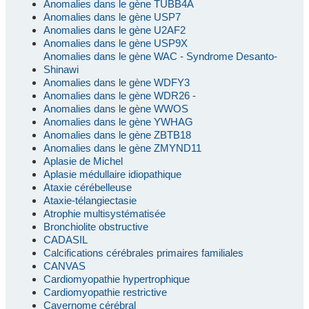
Anomalies dans le gène TUBB4A
Anomalies dans le gène USP7
Anomalies dans le gène U2AF2
Anomalies dans le gène USP9X
Anomalies dans le gène WAC - Syndrome Desanto-
Shinawi
Anomalies dans le gène WDFY3
Anomalies dans le gène WDR26 -
Anomalies dans le gène WWOS
Anomalies dans le gène YWHAG
Anomalies dans le gène ZBTB18
Anomalies dans le gène ZMYND11
Aplasie de Michel
Aplasie médullaire idiopathique
Ataxie cérébelleuse
Ataxie-télangiectasie
Atrophie multisystématisée
Bronchiolite obstructive
CADASIL
Calcifications cérébrales primaires familiales
CANVAS
Cardiomyopathie hypertrophique
Cardiomyopathie restrictive
Cavernome cérébral