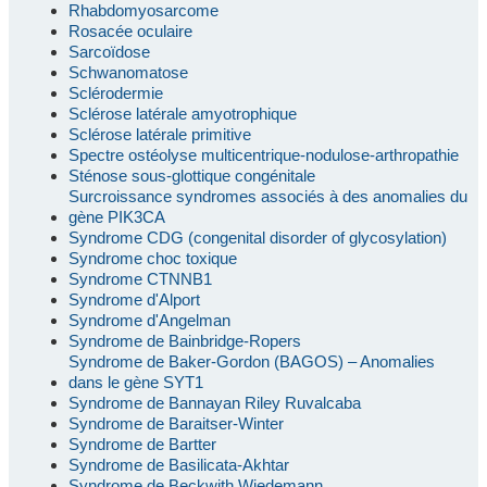
Rhabdomyosarcome
Rosacée oculaire
Sarcoïdose
Schwanomatose
Sclérodermie
Sclérose latérale amyotrophique
Sclérose latérale primitive
Spectre ostéolyse multicentrique-nodulose-arthropathie
Sténose sous-glottique congénitale
Surcroissance syndromes associés à des anomalies du
gène PIK3CA
Syndrome CDG (congenital disorder of glycosylation)
Syndrome choc toxique
Syndrome CTNNB1
Syndrome d'Alport
Syndrome d'Angelman
Syndrome de Bainbridge-Ropers
Syndrome de Baker-Gordon (BAGOS) – Anomalies
dans le gène SYT1
Syndrome de Bannayan Riley Ruvalcaba
Syndrome de Baraitser-Winter
Syndrome de Bartter
Syndrome de Basilicata-Akhtar
Syndrome de Beckwith Wiedemann