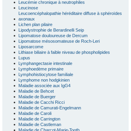
Leucémie chronique à neutrophiles
Leucinose
Leucoencéphalopathie héréditaire diffuse à sphéroïdes
axonaux
Lichen plan pilaire
Lipodystrophie de Berardinelli Seip
Lipomatose douloureuse de Dercum
Lipomatose mésosomateuse de Roch-Leri
Liposarcome
Lithiase biliaire à faible niveau de phospholipides
Lupus
Lymphangectasie intestinale
Lymphoedème primaire
Lymphohistiocytose familiale
Lymphome non hodgkinien
Maladie associée aux IgG4
Maladie de Behcet
Maladie de Buerger
Maladie de Cacchi Ricci
Maladie de Camurati-Engelmann
Maladie de Caroli
Maladie de Carrington
Maladie de Castleman
Maladie de Charcot-Marie-Tooth