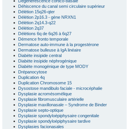
Dégénérescence cortico-basale
Déhiscence du canal semi circulaire supérieur
Délétion 15q26-qter
Délétion 2p16.3 - gène NRXN1
Délétion 2q14.3-q22
Délétion 2q37
Délétions 6q de 6q26 à 6q27
Démence fronto temporale
Dermatose auto-immune à la progestérone
Dermatose bulleuse à IgA linéaire
Diabète insipide central
Diabète insipide néphrogénique
Diabète monogénique de type MODY
Drépanocytose
Duplication 4q
Duplication Chromosome 15
Dysostose mandibulo faciale - microcéphalie
Dysplasie acromésomélique
Dysplasie fibromusculaire artérielle
Dysplasie maxillonasale – Syndrome de Binder
Dysplasie septo-optique
Dysplasie spondyloépiphysaire congenitale
Dysplasie spondyloépiphysaire tardive
Dysplasies facionasales