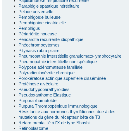
Papillomatose respiratoire récurrente
Paraplégie spastique héréditaire
Pelade universelle
Pemphigoïde bulleuse
Pemphigoïde cicatricielle
Pemphigus
Périartérite noueuse
Pericardite recurrente idiopathique
Phéochromocytomes
Pityriasis rubra pilaire
Pneumopathie interstitielle granulomato-lymphocytaire
Pneumopathie interstitielle non spécifique
Polypose adénomateuse familiale
Polyradiculonévrite chronique
Porokératose actinique superfielle disséminée
Protéinose alvéolaire
Pseudohypoparathyroïdies
Pseudoxanthome Elastique
Purpura rhumatoïde
Purpura Thrombopénique Immunologique
Résistance aux hormones thyroïdiennes due à des
mutations du gène du récepteur bêta de T3
Retard mental lié à l’X de type Shashi
Rétinoblastome