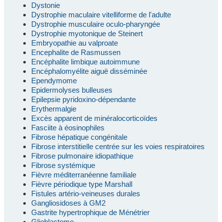
Dystonie
Dystrophie maculaire vitelliforme de l'adulte
Dystrophie musculaire oculo-pharyngée
Dystrophie myotonique de Steinert
Embryopathie au valproate
Encephalite de Rasmussen
Encéphalite limbique autoimmune
Encéphalomyélite aiguë disséminée
Ependymome
Epidermolyses bulleuses
Epilepsie pyridoxino-dépendante
Erythermalgie
Excès apparent de minéralocorticoïdes
Fasciite à éosinophiles
Fibrose hépatique congénitale
Fibrose interstitielle centrée sur les voies respiratoires
Fibrose pulmonaire idiopathique
Fibrose systémique
Fièvre méditerranéenne familiale
Fièvre périodique type Marshall
Fistules artério-veineuses durales
Gangliosidoses à GM2
Gastrite hypertrophique de Ménétrier
Glioblastome