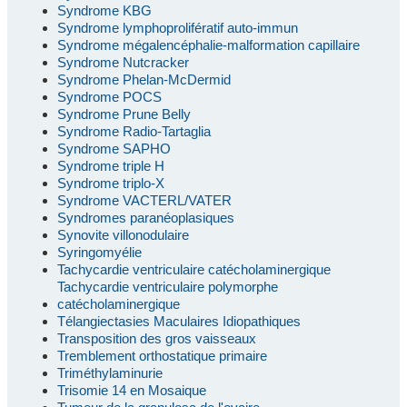
Syndrome KBG
Syndrome lymphoprolifératif auto-immun
Syndrome mégalencéphalie-malformation capillaire
Syndrome Nutcracker
Syndrome Phelan-McDermid
Syndrome POCS
Syndrome Prune Belly
Syndrome Radio-Tartaglia
Syndrome SAPHO
Syndrome triple H
Syndrome triplo-X
Syndrome VACTERL/VATER
Syndromes paranéoplasiques
Synovite villonodulaire
Syringomyélie
Tachycardie ventriculaire catécholaminergique
Tachycardie ventriculaire polymorphe
catécholaminergique
Télangiectasies Maculaires Idiopathiques
Transposition des gros vaisseaux
Tremblement orthostatique primaire
Triméthylaminurie
Trisomie 14 en Mosaique