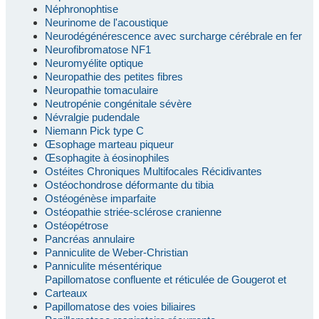
Néphronophtise
Neurinome de l'acoustique
Neurodégénérescence avec surcharge cérébrale en fer
Neurofibromatose NF1
Neuromyélite optique
Neuropathie des petites fibres
Neuropathie tomaculaire
Neutropénie congénitale sévère
Névralgie pudendale
Niemann Pick type C
Œsophage marteau piqueur
Œsophagite à éosinophiles
Ostéites Chroniques Multifocales Récidivantes
Ostéochondrose déformante du tibia
Ostéogénèse imparfaite
Ostéopathie striée-sclérose cranienne
Ostéopétrose
Pancréas annulaire
Panniculite de Weber-Christian
Panniculite mésentérique
Papillomatose confluente et réticulée de Gougerot et
Carteaux
Papillomatose des voies biliaires