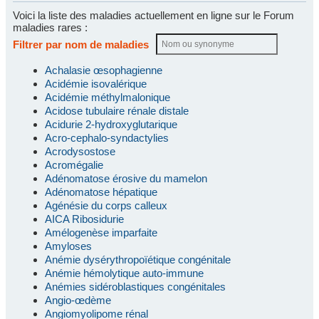
Voici la liste des maladies actuellement en ligne sur le Forum
maladies rares :
Filtrer par nom de maladies
Achalasie œsophagienne
Acidémie isovalérique
Acidémie méthylmalonique
Acidose tubulaire rénale distale
Acidurie 2-hydroxyglutarique
Acro-cephalo-syndactylies
Acrodysostose
Acromégalie
Adénomatose érosive du mamelon
Adénomatose hépatique
Agénésie du corps calleux
AICA Ribosidurie
Amélogenèse imparfaite
Amyloses
Anémie dysérythropoïétique congénitale
Anémie hémolytique auto-immune
Anémies sidéroblastiques congénitales
Angio-œdème
Angiomyolipome rénal