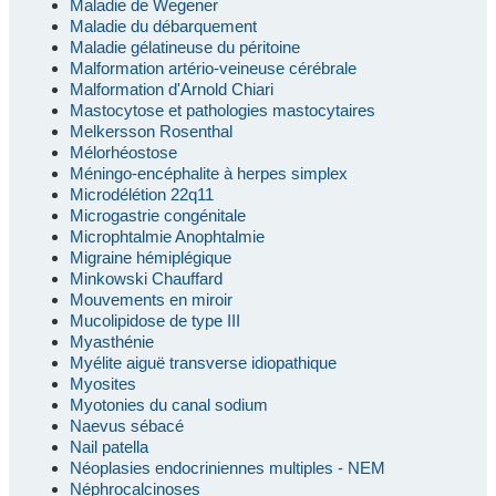
Maladie de Wegener
Maladie du débarquement
Maladie gélatineuse du péritoine
Malformation artério-veineuse cérébrale
Malformation d'Arnold Chiari
Mastocytose et pathologies mastocytaires
Melkersson Rosenthal
Mélorhéostose
Méningo-encéphalite à herpes simplex
Microdélétion 22q11
Microgastrie congénitale
Microphtalmie Anophtalmie
Migraine hémiplégique
Minkowski Chauffard
Mouvements en miroir
Mucolipidose de type III
Myasthénie
Myélite aiguë transverse idiopathique
Myosites
Myotonies du canal sodium
Naevus sébacé
Nail patella
Néoplasies endocriniennes multiples - NEM
Néphrocalcinoses