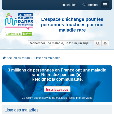
Inscription
Connexion
L'espace d'échange pour les
personnes touchées par une
maladie rare
Reche
Re
Accueil du forum
Liste des maladies
3 millions de personnes en France ont une maladie
rare. Ne restez pas seul(e).
Rejoignez la communauté.
Inscrivez-vous
Ce forum est un service de Maladies Rares Info Services
Liste des maladies