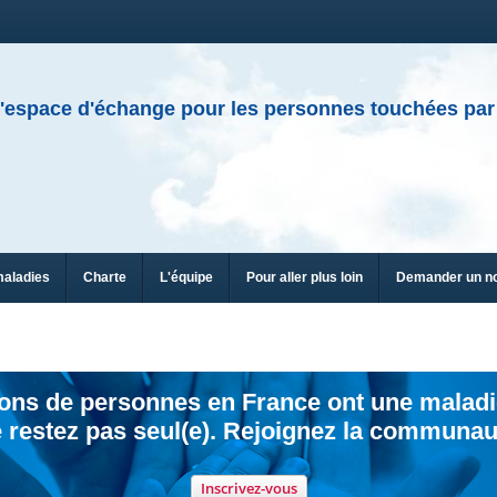
'espace d'échange pour les personnes touchées par
maladies
Charte
L'équipe
Pour aller plus loin
Demander un n
ions de personnes en France ont une maladi
 restez pas seul(e). Rejoignez la communau
Inscrivez-vous