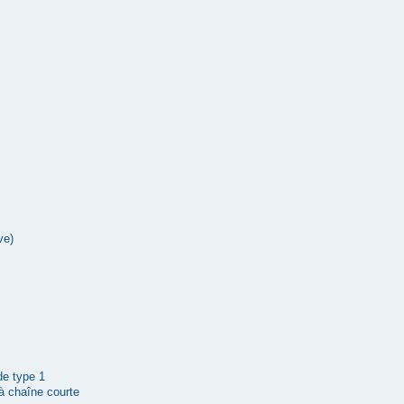
ve)
 de type 1
à chaîne courte