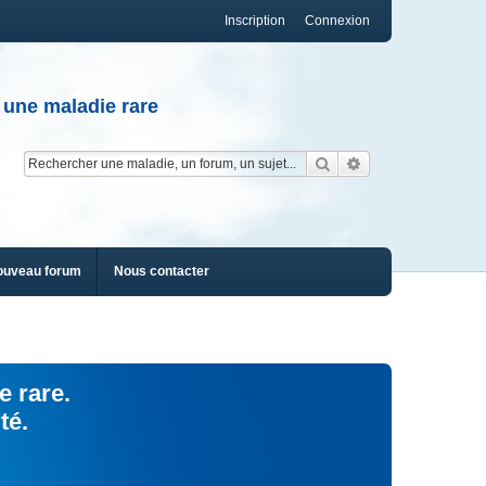
Inscription
Connexion
 une maladie rare
Rechercher
Recherche av
ouveau forum
Nous contacter
e rare.
té.