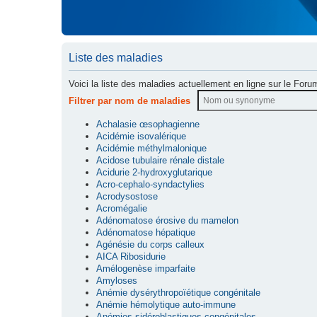
Liste des maladies
Voici la liste des maladies actuellement en ligne sur le Foru
Filtrer par nom de maladies
Achalasie œsophagienne
Acidémie isovalérique
Acidémie méthylmalonique
Acidose tubulaire rénale distale
Acidurie 2-hydroxyglutarique
Acro-cephalo-syndactylies
Acrodysostose
Acromégalie
Adénomatose érosive du mamelon
Adénomatose hépatique
Agénésie du corps calleux
AICA Ribosidurie
Amélogenèse imparfaite
Amyloses
Anémie dysérythropoïétique congénitale
Anémie hémolytique auto-immune
Anémies sidéroblastiques congénitales