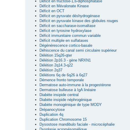
Déficit en fructose-1,6-diphosphatase
Déficit en Mévalonate Kinase
Déficit en OCT
Déficit en pyruvate déshydrogénase
Déficit en pyruvate kinase des globules rouges
Déficit en saccharase-isomaltase
Déficit en tyrosine hydroxylase
Déficit immunitaire commun variable
Déficit multiple en sulfatases
Dégénérescence cortico-basale
Déhiscence du canal semi circulaire supérieur
Délétion 15q26-qter
Délétion 2p16.3 - gène NRXN1
Délétion 2q14.3-q22
Délétion 2q37
Délétions 6q de 6q26 à 6q27
Démence fronto temporale
Dermatose auto-immune à la progestérone
Dermatose bulleuse à IgA linéaire
Diabète insipide central
Diabète insipide néphrogénique
Diabète monogénique de type MODY
Drépanocytose
Duplication 4q
Duplication Chromosome 15
Dysostose mandibulo faciale - microcéphalie
Dysplasie acromésomélique