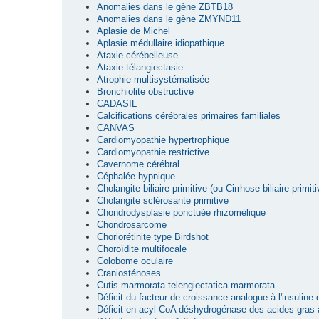
Anomalies dans le gène ZBTB18
Anomalies dans le gène ZMYND11
Aplasie de Michel
Aplasie médullaire idiopathique
Ataxie cérébelleuse
Ataxie-télangiectasie
Atrophie multisystématisée
Bronchiolite obstructive
CADASIL
Calcifications cérébrales primaires familiales
CANVAS
Cardiomyopathie hypertrophique
Cardiomyopathie restrictive
Cavernome cérébral
Céphalée hypnique
Cholangite biliaire primitive (ou Cirrhose biliaire primiti
Cholangite sclérosante primitive
Chondrodysplasie ponctuée rhizomélique
Chondrosarcome
Choriorétinite type Birdshot
Choroïdite multifocale
Colobome oculaire
Craniosténoses
Cutis marmorata telengiectatica marmorata
Déficit du facteur de croissance analogue à l'insuline
Déficit en acyl-CoA déshydrogénase des acides gras 