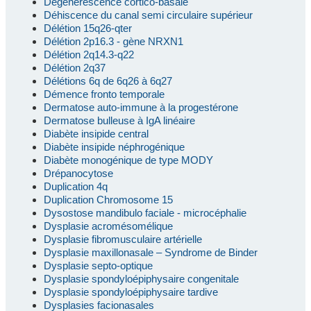
Dégénérescence cortico-basale
Déhiscence du canal semi circulaire supérieur
Délétion 15q26-qter
Délétion 2p16.3 - gène NRXN1
Délétion 2q14.3-q22
Délétion 2q37
Délétions 6q de 6q26 à 6q27
Démence fronto temporale
Dermatose auto-immune à la progestérone
Dermatose bulleuse à IgA linéaire
Diabète insipide central
Diabète insipide néphrogénique
Diabète monogénique de type MODY
Drépanocytose
Duplication 4q
Duplication Chromosome 15
Dysostose mandibulo faciale - microcéphalie
Dysplasie acromésomélique
Dysplasie fibromusculaire artérielle
Dysplasie maxillonasale – Syndrome de Binder
Dysplasie septo-optique
Dysplasie spondyloépiphysaire congenitale
Dysplasie spondyloépiphysaire tardive
Dysplasies facionasales