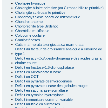
Céphalée hypnique
Cholangite biliaire primitive (ou Cirrhose biliaire primitive)
Cholangite sclérosante primitive
Chondrodysplasie ponctuée rhizomélique
Chondrosarcome
Choriorétinite type Birdshot
Choroïdite multifocale
Colobome oculaire
Craniosténoses
Cutis marmorata telengiectatica marmorata
Déficit du facteur de croissance analogue à l'insuline de
type 1
Déficit en acyl-CoA déshydrogénase des acides gras à
chaîne courte
Déficit en fructose-1,6-diphosphatase
Déficit en Mévalonate Kinase
Déficit en OCT
Déficit en pyruvate déshydrogénase
Déficit en pyruvate kinase des globules rouges
Déficit en saccharase-isomaltase
Déficit en tyrosine hydroxylase
Déficit immunitaire commun variable
Déficit multiple en sulfatases