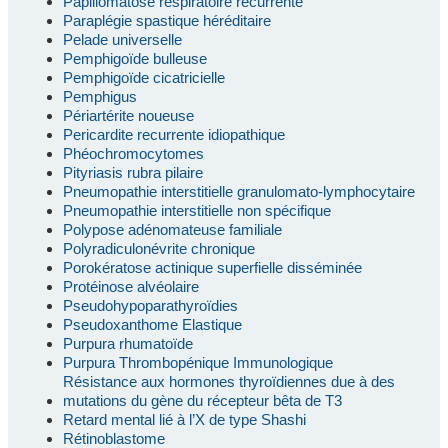
Papillomatose respiratoire récurrente
Paraplégie spastique héréditaire
Pelade universelle
Pemphigoïde bulleuse
Pemphigoïde cicatricielle
Pemphigus
Périartérite noueuse
Pericardite recurrente idiopathique
Phéochromocytomes
Pityriasis rubra pilaire
Pneumopathie interstitielle granulomato-lymphocytaire
Pneumopathie interstitielle non spécifique
Polypose adénomateuse familiale
Polyradiculonévrite chronique
Porokératose actinique superfielle disséminée
Protéinose alvéolaire
Pseudohypoparathyroïdies
Pseudoxanthome Elastique
Purpura rhumatoïde
Purpura Thrombopénique Immunologique
Résistance aux hormones thyroïdiennes due à des
mutations du gène du récepteur bêta de T3
Retard mental lié à l’X de type Shashi
Rétinoblastome