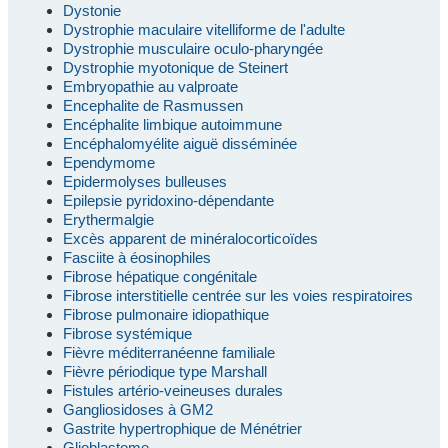
Dystonie
Dystrophie maculaire vitelliforme de l'adulte
Dystrophie musculaire oculo-pharyngée
Dystrophie myotonique de Steinert
Embryopathie au valproate
Encephalite de Rasmussen
Encéphalite limbique autoimmune
Encéphalomyélite aiguë disséminée
Ependymome
Epidermolyses bulleuses
Epilepsie pyridoxino-dépendante
Erythermalgie
Excès apparent de minéralocorticoïdes
Fasciite à éosinophiles
Fibrose hépatique congénitale
Fibrose interstitielle centrée sur les voies respiratoires
Fibrose pulmonaire idiopathique
Fibrose systémique
Fièvre méditerranéenne familiale
Fièvre périodique type Marshall
Fistules artério-veineuses durales
Gangliosidoses à GM2
Gastrite hypertrophique de Ménétrier
Glioblastome