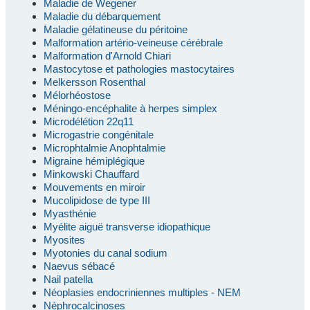
Maladie de Wegener
Maladie du débarquement
Maladie gélatineuse du péritoine
Malformation artério-veineuse cérébrale
Malformation d'Arnold Chiari
Mastocytose et pathologies mastocytaires
Melkersson Rosenthal
Mélorhéostose
Méningo-encéphalite à herpes simplex
Microdélétion 22q11
Microgastrie congénitale
Microphtalmie Anophtalmie
Migraine hémiplégique
Minkowski Chauffard
Mouvements en miroir
Mucolipidose de type III
Myasthénie
Myélite aiguë transverse idiopathique
Myosites
Myotonies du canal sodium
Naevus sébacé
Nail patella
Néoplasies endocriniennes multiples - NEM
Néphrocalcinoses