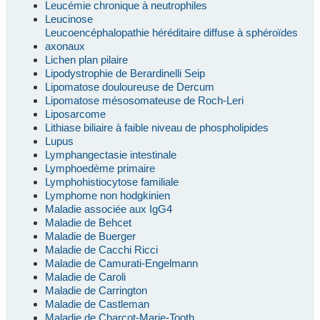
Leucémie chronique à neutrophiles
Leucinose
Leucoencéphalopathie héréditaire diffuse à sphéroïdes
axonaux
Lichen plan pilaire
Lipodystrophie de Berardinelli Seip
Lipomatose douloureuse de Dercum
Lipomatose mésosomateuse de Roch-Leri
Liposarcome
Lithiase biliaire à faible niveau de phospholipides
Lupus
Lymphangectasie intestinale
Lymphoedème primaire
Lymphohistiocytose familiale
Lymphome non hodgkinien
Maladie associée aux IgG4
Maladie de Behcet
Maladie de Buerger
Maladie de Cacchi Ricci
Maladie de Camurati-Engelmann
Maladie de Caroli
Maladie de Carrington
Maladie de Castleman
Maladie de Charcot-Marie-Tooth