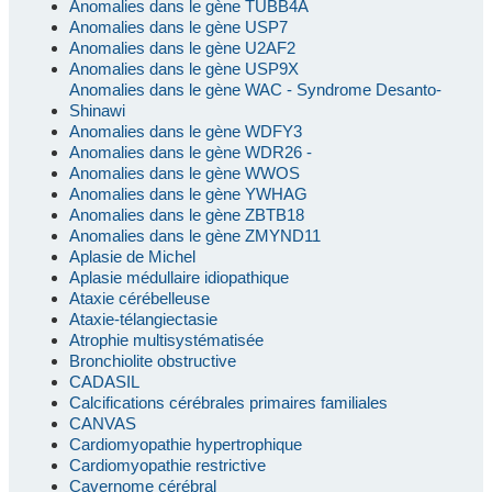
Anomalies dans le gène TUBB4A
Anomalies dans le gène USP7
Anomalies dans le gène U2AF2
Anomalies dans le gène USP9X
Anomalies dans le gène WAC - Syndrome Desanto-
Shinawi
Anomalies dans le gène WDFY3
Anomalies dans le gène WDR26 -
Anomalies dans le gène WWOS
Anomalies dans le gène YWHAG
Anomalies dans le gène ZBTB18
Anomalies dans le gène ZMYND11
Aplasie de Michel
Aplasie médullaire idiopathique
Ataxie cérébelleuse
Ataxie-télangiectasie
Atrophie multisystématisée
Bronchiolite obstructive
CADASIL
Calcifications cérébrales primaires familiales
CANVAS
Cardiomyopathie hypertrophique
Cardiomyopathie restrictive
Cavernome cérébral