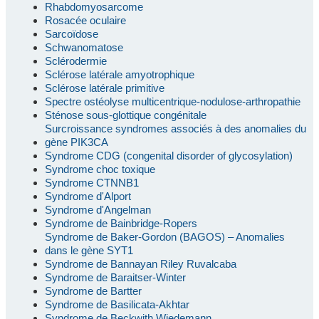
Rhabdomyosarcome
Rosacée oculaire
Sarcoïdose
Schwanomatose
Sclérodermie
Sclérose latérale amyotrophique
Sclérose latérale primitive
Spectre ostéolyse multicentrique-nodulose-arthropathie
Sténose sous-glottique congénitale
Surcroissance syndromes associés à des anomalies du
gène PIK3CA
Syndrome CDG (congenital disorder of glycosylation)
Syndrome choc toxique
Syndrome CTNNB1
Syndrome d'Alport
Syndrome d'Angelman
Syndrome de Bainbridge-Ropers
Syndrome de Baker-Gordon (BAGOS) – Anomalies
dans le gène SYT1
Syndrome de Bannayan Riley Ruvalcaba
Syndrome de Baraitser-Winter
Syndrome de Bartter
Syndrome de Basilicata-Akhtar
Syndrome de Beckwith Wiedemann