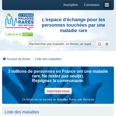
Inscription
Connexion
L'espace d'échange pour les
personnes touchées par une
maladie rare
Reche
Re
Accueil du forum
Liste des maladies
3 millions de personnes en France ont une maladie
rare. Ne restez pas seul(e).
Rejoignez la communauté.
Inscrivez-vous
Ce forum est un service de Maladies Rares Info Services
Liste des maladies