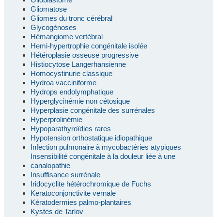
Gliomatose
Gliomes du tronc cérébral
Glycogénoses
Hémangiome vertébral
Hemi-hypertrophie congénitale isolée
Hétéroplasie osseuse progressive
Histiocytose Langerhansienne
Homocystinurie classique
Hydroa vacciniforme
Hydrops endolymphatique
Hyperglycinémie non cétosique
Hyperplasie congénitale des surrénales
Hyperprolinémie
Hypoparathyroïdies rares
Hypotension orthostatique idiopathique
Infection pulmonaire à mycobactéries atypiques
Insensibilité congénitale à la douleur liée à une
canalopathie
Insuffisance surrénale
Iridocyclite hétérochromique de Fuchs
Keratoconjonctivite vernale
Kératodermies palmo-plantaires
Kystes de Tarlov