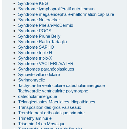
Syndrome KBG
Syndrome lymphoprolifératif auto-immun
Syndrome mégalencéphalie-malformation capillaire
Syndrome Nutcracker
Syndrome Phelan-McDermid
Syndrome POCS
Syndrome Prune Belly
Syndrome Radio-Tartaglia
Syndrome SAPHO
Syndrome triple H
Syndrome triplo-X
Syndrome VACTERL/VATER
Syndromes paranéoplasiques
Synovite villonodulaire
Syringomyélie
Tachycardie ventriculaire catécholaminergique
Tachycardie ventriculaire polymorphe
catécholaminergique
Télangiectasies Maculaires Idiopathiques
Transposition des gros vaisseaux
Tremblement orthostatique primaire
Triméthylaminurie
Trisomie 14 en Mosaique