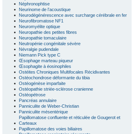
Néphronophtise
Neurinome de l'acoustique
Neurodégénérescence avec surcharge cérébrale en fer
Neurofibromatose NF1
Neuromyélite optique
Neuropathie des petites fibres
Neuropathie tomaculaire
Neutropénie congénitale sévère
Névralgie pudendale
Niemann Pick type C
Œsophage marteau piqueur
Œsophagite à éosinophiles
Ostéites Chroniques Multifocales Récidivantes
Ostéochondrose déformante du tibia
Ostéogénèse imparfaite
Ostéopathie striée-sclérose cranienne
Ostéopétrose
Pancréas annulaire
Panniculite de Weber-Christian
Panniculite mésentérique
Papillomatose confluente et réticulée de Gougerot et
Carteaux
Papillomatose des voies biliaires