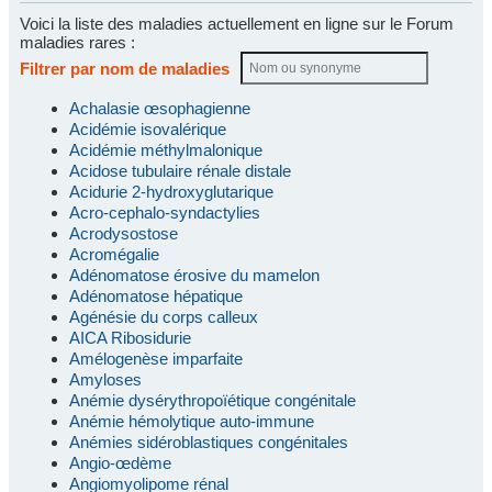
Voici la liste des maladies actuellement en ligne sur le Forum
maladies rares :
Filtrer par nom de maladies
Achalasie œsophagienne
Acidémie isovalérique
Acidémie méthylmalonique
Acidose tubulaire rénale distale
Acidurie 2-hydroxyglutarique
Acro-cephalo-syndactylies
Acrodysostose
Acromégalie
Adénomatose érosive du mamelon
Adénomatose hépatique
Agénésie du corps calleux
AICA Ribosidurie
Amélogenèse imparfaite
Amyloses
Anémie dysérythropoïétique congénitale
Anémie hémolytique auto-immune
Anémies sidéroblastiques congénitales
Angio-œdème
Angiomyolipome rénal