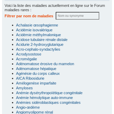
Voici la liste des maladies actuellement en ligne sur le Forum
maladies rares :
Filtrer par nom de maladies
Achalasie œsophagienne
Acidémie isovalérique
Acidémie méthylmalonique
Acidose tubulaire rénale distale
Acidurie 2-hydroxyglutarique
Acro-cephalo-syndactylies
Acrodysostose
Acromégalie
Adénomatose érosive du mamelon
Adénomatose hépatique
Agénésie du corps calleux
AICA Ribosidurie
Amélogenèse imparfaite
Amyloses
Anémie dysérythropoïétique congénitale
Anémie hémolytique auto-immune
Anémies sidéroblastiques congénitales
Angio-œdème
Angiomyolipome rénal