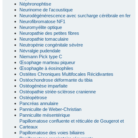
Néphronophtise
Neurinome de l'acoustique
Neurodégénérescence avec surcharge cérébrale en fer
Neurofibromatose NF1
Neuromyélite optique
Neuropathie des petites fibres
Neuropathie tomaculaire
Neutropénie congénitale sévère
Névralgie pudendale
Niemann Pick type C
Œsophage marteau piqueur
Œsophagite à éosinophiles
Ostéites Chroniques Multifocales Récidivantes
Ostéochondrose déformante du tibia
Ostéogénèse imparfaite
Ostéopathie striée-sclérose cranienne
Ostéopétrose
Pancréas annulaire
Panniculite de Weber-Christian
Panniculite mésentérique
Papillomatose confluente et réticulée de Gougerot et
Carteaux
Papillomatose des voies biliaires