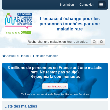
Inscription
Connexion
L'espace d'échange pour les
personnes touchées par une
maladie rare
Reche
Re
Accueil du forum
Liste des maladies
3 millions de personnes en France ont une maladie
rare. Ne restez pas seul(e).
Rejoignez la communauté.
Inscrivez-vous
Ce forum est un service de Maladies Rares Info Services
Liste des maladies