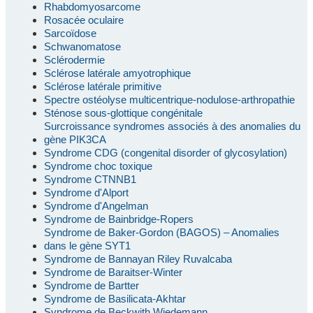
Rhabdomyosarcome
Rosacée oculaire
Sarcoïdose
Schwanomatose
Sclérodermie
Sclérose latérale amyotrophique
Sclérose latérale primitive
Spectre ostéolyse multicentrique-nodulose-arthropathie
Sténose sous-glottique congénitale
Surcroissance syndromes associés à des anomalies du
gène PIK3CA
Syndrome CDG (congenital disorder of glycosylation)
Syndrome choc toxique
Syndrome CTNNB1
Syndrome d'Alport
Syndrome d'Angelman
Syndrome de Bainbridge-Ropers
Syndrome de Baker-Gordon (BAGOS) – Anomalies
dans le gène SYT1
Syndrome de Bannayan Riley Ruvalcaba
Syndrome de Baraitser-Winter
Syndrome de Bartter
Syndrome de Basilicata-Akhtar
Syndrome de Beckwith Wiedemann