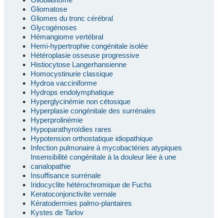
Gliomatose
Gliomes du tronc cérébral
Glycogénoses
Hémangiome vertébral
Hemi-hypertrophie congénitale isolée
Hétéroplasie osseuse progressive
Histiocytose Langerhansienne
Homocystinurie classique
Hydroa vacciniforme
Hydrops endolymphatique
Hyperglycinémie non cétosique
Hyperplasie congénitale des surrénales
Hyperprolinémie
Hypoparathyroïdies rares
Hypotension orthostatique idiopathique
Infection pulmonaire à mycobactéries atypiques
Insensibilité congénitale à la douleur liée à une
canalopathie
Insuffisance surrénale
Iridocyclite hétérochromique de Fuchs
Keratoconjonctivite vernale
Kératodermies palmo-plantaires
Kystes de Tarlov