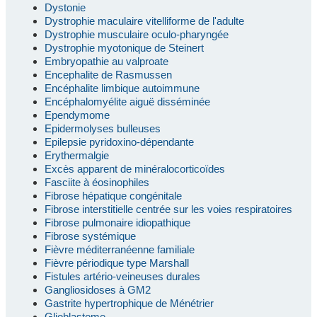
Dystonie
Dystrophie maculaire vitelliforme de l'adulte
Dystrophie musculaire oculo-pharyngée
Dystrophie myotonique de Steinert
Embryopathie au valproate
Encephalite de Rasmussen
Encéphalite limbique autoimmune
Encéphalomyélite aiguë disséminée
Ependymome
Epidermolyses bulleuses
Epilepsie pyridoxino-dépendante
Erythermalgie
Excès apparent de minéralocorticoïdes
Fasciite à éosinophiles
Fibrose hépatique congénitale
Fibrose interstitielle centrée sur les voies respiratoires
Fibrose pulmonaire idiopathique
Fibrose systémique
Fièvre méditerranéenne familiale
Fièvre périodique type Marshall
Fistules artério-veineuses durales
Gangliosidoses à GM2
Gastrite hypertrophique de Ménétrier
Glioblastome