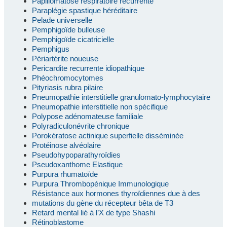
Papillomatose respiratoire récurrente
Paraplégie spastique héréditaire
Pelade universelle
Pemphigoïde bulleuse
Pemphigoïde cicatricielle
Pemphigus
Périartérite noueuse
Pericardite recurrente idiopathique
Phéochromocytomes
Pityriasis rubra pilaire
Pneumopathie interstitielle granulomato-lymphocytaire
Pneumopathie interstitielle non spécifique
Polypose adénomateuse familiale
Polyradiculonévrite chronique
Porokératose actinique superfielle disséminée
Protéinose alvéolaire
Pseudohypoparathyroïdies
Pseudoxanthome Elastique
Purpura rhumatoïde
Purpura Thrombopénique Immunologique
Résistance aux hormones thyroïdiennes due à des
mutations du gène du récepteur bêta de T3
Retard mental lié à l’X de type Shashi
Rétinoblastome