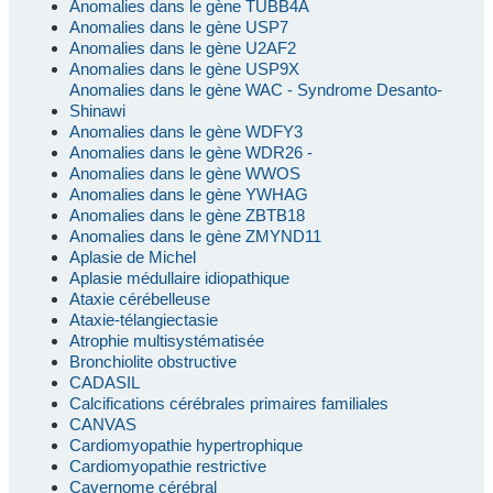
Anomalies dans le gène TUBB4A
Anomalies dans le gène USP7
Anomalies dans le gène U2AF2
Anomalies dans le gène USP9X
Anomalies dans le gène WAC - Syndrome Desanto-
Shinawi
Anomalies dans le gène WDFY3
Anomalies dans le gène WDR26 -
Anomalies dans le gène WWOS
Anomalies dans le gène YWHAG
Anomalies dans le gène ZBTB18
Anomalies dans le gène ZMYND11
Aplasie de Michel
Aplasie médullaire idiopathique
Ataxie cérébelleuse
Ataxie-télangiectasie
Atrophie multisystématisée
Bronchiolite obstructive
CADASIL
Calcifications cérébrales primaires familiales
CANVAS
Cardiomyopathie hypertrophique
Cardiomyopathie restrictive
Cavernome cérébral