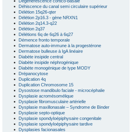
Dégénérescence cortico-basale
Déhiscence du canal semi circulaire supérieur
Délétion 15q26-qter
Délétion 2p16.3 - gène NRXN1
Délétion 2q14.3-q22
Délétion 2q37
Délétions 6q de 6q26 à 6q27
Démence fronto temporale
Dermatose auto-immune à la progestérone
Dermatose bulleuse à IgA linéaire
Diabète insipide central
Diabète insipide néphrogénique
Diabète monogénique de type MODY
Drépanocytose
Duplication 4q
Duplication Chromosome 15
Dysostose mandibulo faciale - microcéphalie
Dysplasie acromésomélique
Dysplasie fibromusculaire artérielle
Dysplasie maxillonasale – Syndrome de Binder
Dysplasie septo-optique
Dysplasie spondyloépiphysaire congenitale
Dysplasie spondyloépiphysaire tardive
Dysplasies facionasales