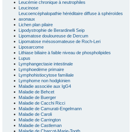
Leucémie chronique à neutrophiles
Leucinose
Leucoencéphalopathie héréditaire diffuse à sphéroïdes
axonaux
Lichen plan pilaire
Lipodystrophie de Berardinelli Seip
Lipomatose douloureuse de Dercum
Lipomatose mésosomateuse de Roch-Leri
Liposarcome
Lithiase biliaire à faible niveau de phospholipides
Lupus
Lymphangectasie intestinale
Lymphoedème primaire
Lymphohistiocytose familiale
Lymphome non hodgkinien
Maladie associée aux IgG4
Maladie de Behcet
Maladie de Buerger
Maladie de Cacchi Ricci
Maladie de Camurati-Engelmann
Maladie de Caroli
Maladie de Carrington
Maladie de Castleman
Maladie de Charcot-Marie-Tooth