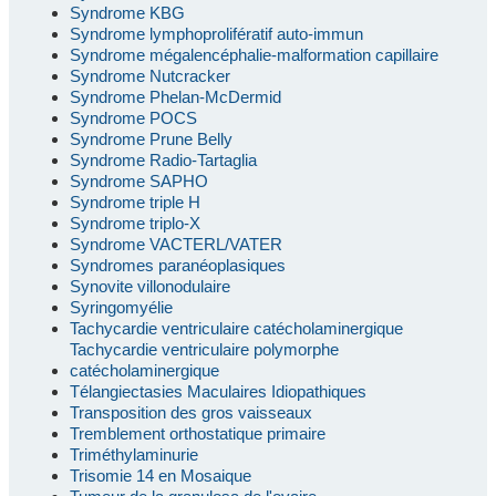
Syndrome KBG
Syndrome lymphoprolifératif auto-immun
Syndrome mégalencéphalie-malformation capillaire
Syndrome Nutcracker
Syndrome Phelan-McDermid
Syndrome POCS
Syndrome Prune Belly
Syndrome Radio-Tartaglia
Syndrome SAPHO
Syndrome triple H
Syndrome triplo-X
Syndrome VACTERL/VATER
Syndromes paranéoplasiques
Synovite villonodulaire
Syringomyélie
Tachycardie ventriculaire catécholaminergique
Tachycardie ventriculaire polymorphe
catécholaminergique
Télangiectasies Maculaires Idiopathiques
Transposition des gros vaisseaux
Tremblement orthostatique primaire
Triméthylaminurie
Trisomie 14 en Mosaique