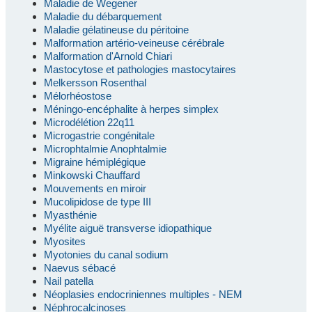
Maladie de Wegener
Maladie du débarquement
Maladie gélatineuse du péritoine
Malformation artério-veineuse cérébrale
Malformation d'Arnold Chiari
Mastocytose et pathologies mastocytaires
Melkersson Rosenthal
Mélorhéostose
Méningo-encéphalite à herpes simplex
Microdélétion 22q11
Microgastrie congénitale
Microphtalmie Anophtalmie
Migraine hémiplégique
Minkowski Chauffard
Mouvements en miroir
Mucolipidose de type III
Myasthénie
Myélite aiguë transverse idiopathique
Myosites
Myotonies du canal sodium
Naevus sébacé
Nail patella
Néoplasies endocriniennes multiples - NEM
Néphrocalcinoses