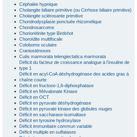
Céphalée hypnique
Cholangite biliaire primitive (ou Cirrhose biliaire primitive)
Cholangite sclérosante primitive
Chondrodysplasie ponctuée rhizomélique
Chondrosarcome
Choriorétinite type Birdshot
Choroïdite multifocale
Colobome oculaire
Craniosténoses
Cutis marmorata telengiectatica marmorata
Déficit du facteur de croissance analogue à l'insuline de
type 1
Déficit en acyl-CoA déshydrogénase des acides gras à
chaîne courte
Déficit en fructose-1,6-diphosphatase
Déficit en Mévalonate Kinase
Déficit en OCT
Déficit en pyruvate déshydrogénase
Déficit en pyruvate kinase des globules rouges
Déficit en saccharase-isomaltase
Déficit en tyrosine hydroxylase
Déficit immunitaire commun variable
Déficit multiple en sulfatases