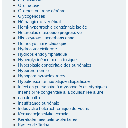
Gliomatose
Gliomes du tronc cérébral
Glycogénoses
Hémangiome vertébral
Hemi-hypertrophie congénitale isolée
Hétéroplasie osseuse progressive
Histiocytose Langerhansienne
Homocystinurie classique
Hydroa vacciniforme
Hydrops endolymphatique
Hyperglycinémie non cétosique
Hyperplasie congénitale des surrénales
Hyperprolinémie
Hypoparathyroïdies rares
Hypotension orthostatique idiopathique
Infection pulmonaire à mycobactéries atypiques
Insensibilité congénitale à la douleur liée à une
canalopathie
Insuffisance surrénale
Iridocyclite hétérochromique de Fuchs
Keratoconjonctivite vernale
Kératodermies palmo-plantaires
Kystes de Tarlov