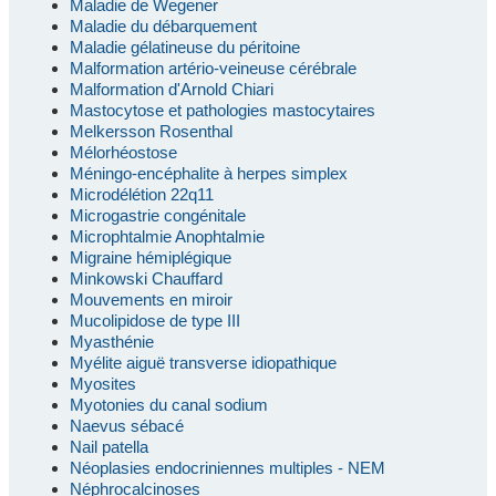
Maladie de Wegener
Maladie du débarquement
Maladie gélatineuse du péritoine
Malformation artério-veineuse cérébrale
Malformation d'Arnold Chiari
Mastocytose et pathologies mastocytaires
Melkersson Rosenthal
Mélorhéostose
Méningo-encéphalite à herpes simplex
Microdélétion 22q11
Microgastrie congénitale
Microphtalmie Anophtalmie
Migraine hémiplégique
Minkowski Chauffard
Mouvements en miroir
Mucolipidose de type III
Myasthénie
Myélite aiguë transverse idiopathique
Myosites
Myotonies du canal sodium
Naevus sébacé
Nail patella
Néoplasies endocriniennes multiples - NEM
Néphrocalcinoses