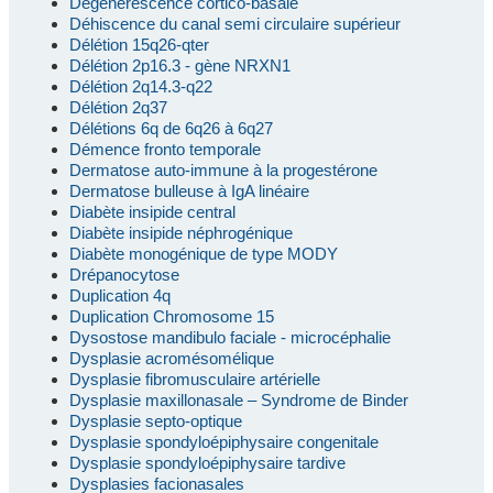
Dégénérescence cortico-basale
Déhiscence du canal semi circulaire supérieur
Délétion 15q26-qter
Délétion 2p16.3 - gène NRXN1
Délétion 2q14.3-q22
Délétion 2q37
Délétions 6q de 6q26 à 6q27
Démence fronto temporale
Dermatose auto-immune à la progestérone
Dermatose bulleuse à IgA linéaire
Diabète insipide central
Diabète insipide néphrogénique
Diabète monogénique de type MODY
Drépanocytose
Duplication 4q
Duplication Chromosome 15
Dysostose mandibulo faciale - microcéphalie
Dysplasie acromésomélique
Dysplasie fibromusculaire artérielle
Dysplasie maxillonasale – Syndrome de Binder
Dysplasie septo-optique
Dysplasie spondyloépiphysaire congenitale
Dysplasie spondyloépiphysaire tardive
Dysplasies facionasales