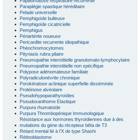
Papillomatose respiratoire récurrente
Paraplégie spastique héréditaire
Pelade universelle
Pemphigoïde bulleuse
Pemphigoïde cicatricielle
Pemphigus
Périartérite noueuse
Pericardite recurrente idiopathique
Phéochromocytomes
Pityriasis rubra pilaire
Pneumopathie interstitielle granulomato-lymphocytaire
Pneumopathie interstitielle non spécifique
Polypose adénomateuse familiale
Polyradiculonévrite chronique
Porokératose actinique superfielle disséminée
Protéinose alvéolaire
Pseudohypoparathyroïdies
Pseudoxanthome Elastique
Purpura rhumatoïde
Purpura Thrombopénique Immunologique
Résistance aux hormones thyroïdiennes due à des
mutations du gène du récepteur bêta de T3
Retard mental lié à l’X de type Shashi
Rétinoblastome