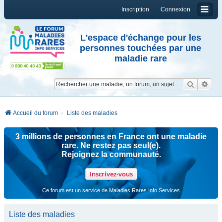
Inscription
Connexion
L'espace d'échange pour les
personnes touchées par une
maladie rare
Reche
Re
Accueil du forum
Liste des maladies
3 millions de personnes en France ont une maladie
rare. Ne restez pas seul(e).
Rejoignez la communauté.
Inscrivez-vous
Ce forum est un service de Maladies Rares Info Services
Liste des maladies