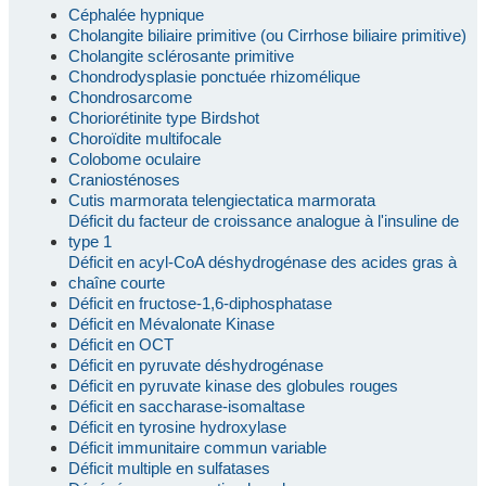
Céphalée hypnique
Cholangite biliaire primitive (ou Cirrhose biliaire primitive)
Cholangite sclérosante primitive
Chondrodysplasie ponctuée rhizomélique
Chondrosarcome
Choriorétinite type Birdshot
Choroïdite multifocale
Colobome oculaire
Craniosténoses
Cutis marmorata telengiectatica marmorata
Déficit du facteur de croissance analogue à l'insuline de
type 1
Déficit en acyl-CoA déshydrogénase des acides gras à
chaîne courte
Déficit en fructose-1,6-diphosphatase
Déficit en Mévalonate Kinase
Déficit en OCT
Déficit en pyruvate déshydrogénase
Déficit en pyruvate kinase des globules rouges
Déficit en saccharase-isomaltase
Déficit en tyrosine hydroxylase
Déficit immunitaire commun variable
Déficit multiple en sulfatases