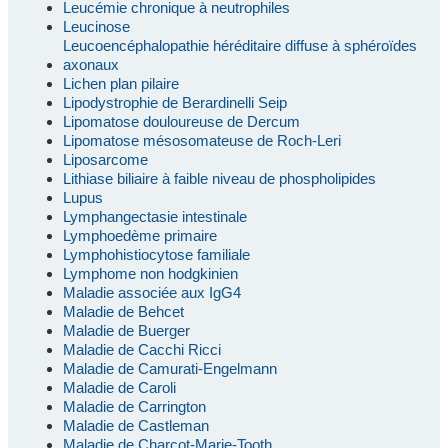
Leucémie chronique à neutrophiles
Leucinose
Leucoencéphalopathie héréditaire diffuse à sphéroïdes
axonaux
Lichen plan pilaire
Lipodystrophie de Berardinelli Seip
Lipomatose douloureuse de Dercum
Lipomatose mésosomateuse de Roch-Leri
Liposarcome
Lithiase biliaire à faible niveau de phospholipides
Lupus
Lymphangectasie intestinale
Lymphoedème primaire
Lymphohistiocytose familiale
Lymphome non hodgkinien
Maladie associée aux IgG4
Maladie de Behcet
Maladie de Buerger
Maladie de Cacchi Ricci
Maladie de Camurati-Engelmann
Maladie de Caroli
Maladie de Carrington
Maladie de Castleman
Maladie de Charcot-Marie-Tooth