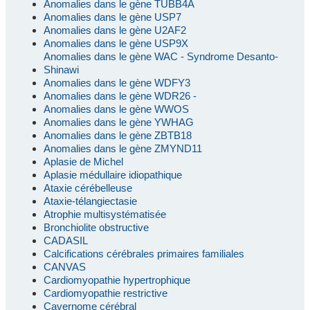
Anomalies dans le gène TUBB4A
Anomalies dans le gène USP7
Anomalies dans le gène U2AF2
Anomalies dans le gène USP9X
Anomalies dans le gène WAC - Syndrome Desanto-
Shinawi
Anomalies dans le gène WDFY3
Anomalies dans le gène WDR26 -
Anomalies dans le gène WWOS
Anomalies dans le gène YWHAG
Anomalies dans le gène ZBTB18
Anomalies dans le gène ZMYND11
Aplasie de Michel
Aplasie médullaire idiopathique
Ataxie cérébelleuse
Ataxie-télangiectasie
Atrophie multisystématisée
Bronchiolite obstructive
CADASIL
Calcifications cérébrales primaires familiales
CANVAS
Cardiomyopathie hypertrophique
Cardiomyopathie restrictive
Cavernome cérébral