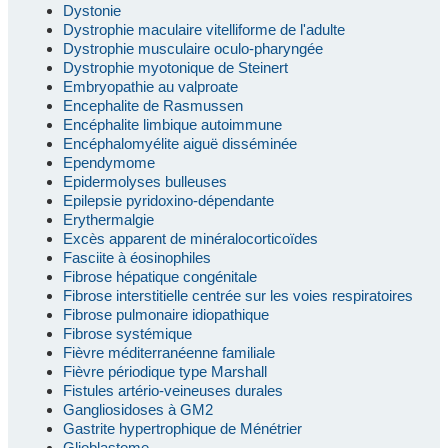
Dystonie
Dystrophie maculaire vitelliforme de l'adulte
Dystrophie musculaire oculo-pharyngée
Dystrophie myotonique de Steinert
Embryopathie au valproate
Encephalite de Rasmussen
Encéphalite limbique autoimmune
Encéphalomyélite aiguë disséminée
Ependymome
Epidermolyses bulleuses
Epilepsie pyridoxino-dépendante
Erythermalgie
Excès apparent de minéralocorticoïdes
Fasciite à éosinophiles
Fibrose hépatique congénitale
Fibrose interstitielle centrée sur les voies respiratoires
Fibrose pulmonaire idiopathique
Fibrose systémique
Fièvre méditerranéenne familiale
Fièvre périodique type Marshall
Fistules artério-veineuses durales
Gangliosidoses à GM2
Gastrite hypertrophique de Ménétrier
Glioblastome