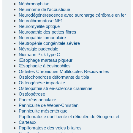
Néphronophtise
Neurinome de l'acoustique
Neurodégénérescence avec surcharge cérébrale en fer
Neurofibromatose NF1
Neuromyélite optique
Neuropathie des petites fibres
Neuropathie tomaculaire
Neutropénie congénitale sévère
Névralgie pudendale
Niemann Pick type C
Œsophage marteau piqueur
Œsophagite à éosinophiles
Ostéites Chroniques Multifocales Récidivantes
Ostéochondrose déformante du tibia
Ostéogénèse imparfaite
Ostéopathie striée-sclérose cranienne
Ostéopétrose
Pancréas annulaire
Panniculite de Weber-Christian
Panniculite mésentérique
Papillomatose confluente et réticulée de Gougerot et
Carteaux
Papillomatose des voies biliaires