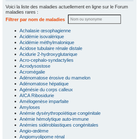
Voici la liste des maladies actuellement en ligne sur le Forum
maladies rares :
Filtrer par nom de maladies
Achalasie œsophagienne
Acidémie isovalérique
Acidémie méthylmalonique
Acidose tubulaire rénale distale
Acidurie 2-hydroxyglutarique
Acro-cephalo-syndactylies
Acrodysostose
Acromégalie
Adénomatose érosive du mamelon
Adénomatose hépatique
Agénésie du corps calleux
AICA Ribosidurie
Amélogenèse imparfaite
Amyloses
Anémie dysérythropoïétique congénitale
Anémie hémolytique auto-immune
Anémies sidéroblastiques congénitales
Angio-œdème
Angiomyolipome rénal