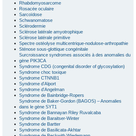
Rhabdomyosarcome
Rosacée oculaire
Sarcoïdose
Schwanomatose
Sclérodermie
Sclérose latérale amyotrophique
Sclérose latérale primitive
Spectre ostéolyse multicentrique-nodulose-arthropathie
Sténose sous-glottique congénitale
Surcroissance syndromes associés à des anomalies du
gène PIK3CA
Syndrome CDG (congenital disorder of glycosylation)
Syndrome choc toxique
Syndrome CTNNB1
Syndrome d'Alport
Syndrome d'Angelman
Syndrome de Bainbridge-Ropers
Syndrome de Baker-Gordon (BAGOS) – Anomalies
dans le gène SYT1
Syndrome de Bannayan Riley Ruvalcaba
Syndrome de Baraitser-Winter
Syndrome de Bartter
Syndrome de Basilicata-Akhtar
Syndrome de Beckwith Wiedemann