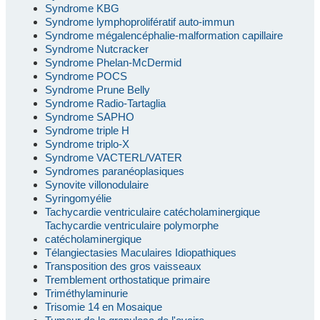
Syndrome KBG
Syndrome lymphoprolifératif auto-immun
Syndrome mégalencéphalie-malformation capillaire
Syndrome Nutcracker
Syndrome Phelan-McDermid
Syndrome POCS
Syndrome Prune Belly
Syndrome Radio-Tartaglia
Syndrome SAPHO
Syndrome triple H
Syndrome triplo-X
Syndrome VACTERL/VATER
Syndromes paranéoplasiques
Synovite villonodulaire
Syringomyélie
Tachycardie ventriculaire catécholaminergique
Tachycardie ventriculaire polymorphe
catécholaminergique
Télangiectasies Maculaires Idiopathiques
Transposition des gros vaisseaux
Tremblement orthostatique primaire
Triméthylaminurie
Trisomie 14 en Mosaique