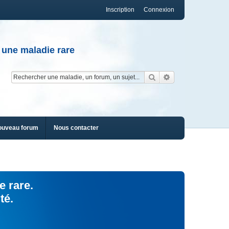
Inscription
Connexion
 une maladie rare
Rechercher
Recherche av
ouveau forum
Nous contacter
e rare.
té.