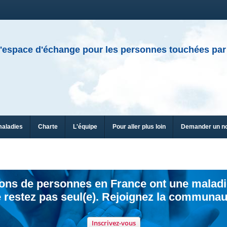
'espace d'échange pour les personnes touchées par
maladies
Charte
L'équipe
Pour aller plus loin
Demander un n
ions de personnes en France ont une maladi
 restez pas seul(e). Rejoignez la communau
Inscrivez-vous