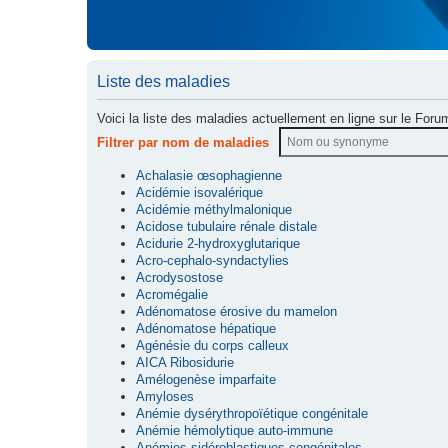
Liste des maladies
Voici la liste des maladies actuellement en ligne sur le Foru
Filtrer par nom de maladies
Achalasie œsophagienne
Acidémie isovalérique
Acidémie méthylmalonique
Acidose tubulaire rénale distale
Acidurie 2-hydroxyglutarique
Acro-cephalo-syndactylies
Acrodysostose
Acromégalie
Adénomatose érosive du mamelon
Adénomatose hépatique
Agénésie du corps calleux
AICA Ribosidurie
Amélogenèse imparfaite
Amyloses
Anémie dysérythropoïétique congénitale
Anémie hémolytique auto-immune
Anémies sidéroblastiques congénitales