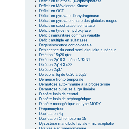
Déficit en fructose-1,6-diphosphatase
Déficit en Mévalonate Kinase
Déficit en OCT
Déficit en pyruvate déshydrogénase
Déficit en pyruvate kinase des globules rouges
Déficit en saccharase-isomaltase
Déficit en tyrosine hydroxylase
Déficit immunitaire commun variable
Déficit multiple en sulfatases
Dégénérescence cortico-basale
Déhiscence du canal semi circulaire supérieur
Délétion 15q26-qter
Délétion 2p16.3 - gène NRXN1
Délétion 2q14.3-q22
Délétion 2q37
Délétions 6q de 6q26 à 6q27
Démence fronto temporale
Dermatose auto-immune à la progestérone
Dermatose bulleuse à IgA linéaire
Diabète insipide central
Diabète insipide néphrogénique
Diabète monogénique de type MODY
Drépanocytose
Duplication 4q
Duplication Chromosome 15
Dysostose mandibulo faciale - microcéphalie
Dysplasie acromésomélique