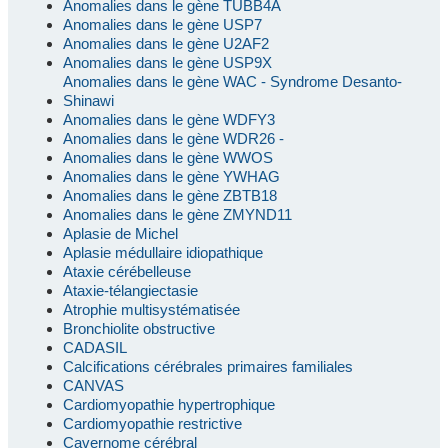
Anomalies dans le gène TUBB4A
Anomalies dans le gène USP7
Anomalies dans le gène U2AF2
Anomalies dans le gène USP9X
Anomalies dans le gène WAC - Syndrome Desanto-
Shinawi
Anomalies dans le gène WDFY3
Anomalies dans le gène WDR26 -
Anomalies dans le gène WWOS
Anomalies dans le gène YWHAG
Anomalies dans le gène ZBTB18
Anomalies dans le gène ZMYND11
Aplasie de Michel
Aplasie médullaire idiopathique
Ataxie cérébelleuse
Ataxie-télangiectasie
Atrophie multisystématisée
Bronchiolite obstructive
CADASIL
Calcifications cérébrales primaires familiales
CANVAS
Cardiomyopathie hypertrophique
Cardiomyopathie restrictive
Cavernome cérébral