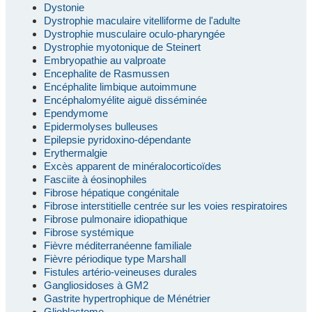
Dystonie
Dystrophie maculaire vitelliforme de l'adulte
Dystrophie musculaire oculo-pharyngée
Dystrophie myotonique de Steinert
Embryopathie au valproate
Encephalite de Rasmussen
Encéphalite limbique autoimmune
Encéphalomyélite aiguë disséminée
Ependymome
Epidermolyses bulleuses
Epilepsie pyridoxino-dépendante
Erythermalgie
Excès apparent de minéralocorticoïdes
Fasciite à éosinophiles
Fibrose hépatique congénitale
Fibrose interstitielle centrée sur les voies respiratoires
Fibrose pulmonaire idiopathique
Fibrose systémique
Fièvre méditerranéenne familiale
Fièvre périodique type Marshall
Fistules artério-veineuses durales
Gangliosidoses à GM2
Gastrite hypertrophique de Ménétrier
Glioblastome