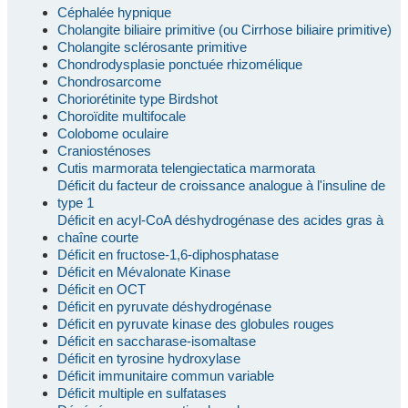
Céphalée hypnique
Cholangite biliaire primitive (ou Cirrhose biliaire primitive)
Cholangite sclérosante primitive
Chondrodysplasie ponctuée rhizomélique
Chondrosarcome
Choriorétinite type Birdshot
Choroïdite multifocale
Colobome oculaire
Craniosténoses
Cutis marmorata telengiectatica marmorata
Déficit du facteur de croissance analogue à l'insuline de
type 1
Déficit en acyl-CoA déshydrogénase des acides gras à
chaîne courte
Déficit en fructose-1,6-diphosphatase
Déficit en Mévalonate Kinase
Déficit en OCT
Déficit en pyruvate déshydrogénase
Déficit en pyruvate kinase des globules rouges
Déficit en saccharase-isomaltase
Déficit en tyrosine hydroxylase
Déficit immunitaire commun variable
Déficit multiple en sulfatases