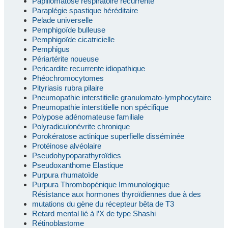
Papillomatose respiratoire récurrente
Paraplégie spastique héréditaire
Pelade universelle
Pemphigoïde bulleuse
Pemphigoïde cicatricielle
Pemphigus
Périartérite noueuse
Pericardite recurrente idiopathique
Phéochromocytomes
Pityriasis rubra pilaire
Pneumopathie interstitielle granulomato-lymphocytaire
Pneumopathie interstitielle non spécifique
Polypose adénomateuse familiale
Polyradiculonévrite chronique
Porokératose actinique superfielle disséminée
Protéinose alvéolaire
Pseudohypoparathyroïdies
Pseudoxanthome Elastique
Purpura rhumatoïde
Purpura Thrombopénique Immunologique
Résistance aux hormones thyroïdiennes due à des
mutations du gène du récepteur bêta de T3
Retard mental lié à l’X de type Shashi
Rétinoblastome