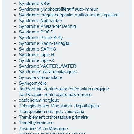
Syndrome KBG
Syndrome lymphoprolifératif auto-immun
Syndrome mégalencéphalie-malformation capillaire
Syndrome Nutcracker
Syndrome Phelan-McDermid
Syndrome POCS
Syndrome Prune Belly
Syndrome Radio-Tartaglia
Syndrome SAPHO
Syndrome triple H
Syndrome triplo-X
Syndrome VACTERL/VATER
Syndromes paranéoplasiques
Synovite villonodulaire
Syringomyélie
Tachycardie ventriculaire catécholaminergique
Tachycardie ventriculaire polymorphe
catécholaminergique
Télangiectasies Maculaires Idiopathiques
Transposition des gros vaisseaux
Tremblement orthostatique primaire
Triméthylaminurie
Trisomie 14 en Mosaique