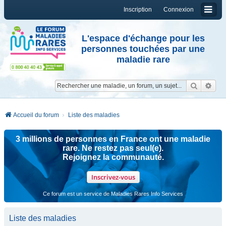
Inscription
Connexion
L'espace d'échange pour les
personnes touchées par une
maladie rare
Reche
Re
Accueil du forum
Liste des maladies
3 millions de personnes en France ont une maladie
rare. Ne restez pas seul(e).
Rejoignez la communauté.
Inscrivez-vous
Ce forum est un service de Maladies Rares Info Services
Liste des maladies