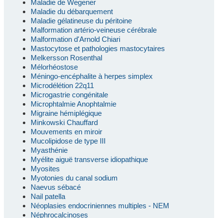
Maladie de Wegener
Maladie du débarquement
Maladie gélatineuse du péritoine
Malformation artério-veineuse cérébrale
Malformation d'Arnold Chiari
Mastocytose et pathologies mastocytaires
Melkersson Rosenthal
Mélorhéostose
Méningo-encéphalite à herpes simplex
Microdélétion 22q11
Microgastrie congénitale
Microphtalmie Anophtalmie
Migraine hémiplégique
Minkowski Chauffard
Mouvements en miroir
Mucolipidose de type III
Myasthénie
Myélite aiguë transverse idiopathique
Myosites
Myotonies du canal sodium
Naevus sébacé
Nail patella
Néoplasies endocriniennes multiples - NEM
Néphrocalcinoses