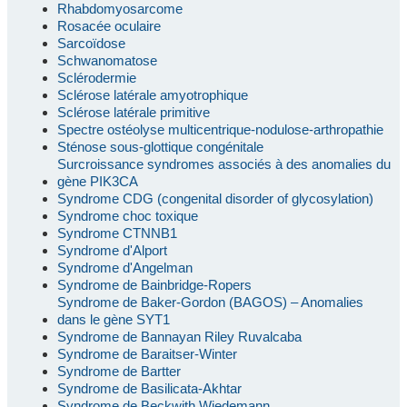
Rhabdomyosarcome
Rosacée oculaire
Sarcoïdose
Schwanomatose
Sclérodermie
Sclérose latérale amyotrophique
Sclérose latérale primitive
Spectre ostéolyse multicentrique-nodulose-arthropathie
Sténose sous-glottique congénitale
Surcroissance syndromes associés à des anomalies du
gène PIK3CA
Syndrome CDG (congenital disorder of glycosylation)
Syndrome choc toxique
Syndrome CTNNB1
Syndrome d'Alport
Syndrome d'Angelman
Syndrome de Bainbridge-Ropers
Syndrome de Baker-Gordon (BAGOS) – Anomalies
dans le gène SYT1
Syndrome de Bannayan Riley Ruvalcaba
Syndrome de Baraitser-Winter
Syndrome de Bartter
Syndrome de Basilicata-Akhtar
Syndrome de Beckwith Wiedemann