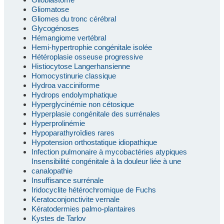
Gliomatose
Gliomes du tronc cérébral
Glycogénoses
Hémangiome vertébral
Hemi-hypertrophie congénitale isolée
Hétéroplasie osseuse progressive
Histiocytose Langerhansienne
Homocystinurie classique
Hydroa vacciniforme
Hydrops endolymphatique
Hyperglycinémie non cétosique
Hyperplasie congénitale des surrénales
Hyperprolinémie
Hypoparathyroïdies rares
Hypotension orthostatique idiopathique
Infection pulmonaire à mycobactéries atypiques
Insensibilité congénitale à la douleur liée à une
canalopathie
Insuffisance surrénale
Iridocyclite hétérochromique de Fuchs
Keratoconjonctivite vernale
Kératodermies palmo-plantaires
Kystes de Tarlov