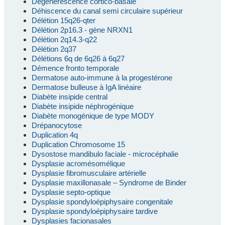
Dégénérescence cortico-basale
Déhiscence du canal semi circulaire supérieur
Délétion 15q26-qter
Délétion 2p16.3 - gène NRXN1
Délétion 2q14.3-q22
Délétion 2q37
Délétions 6q de 6q26 à 6q27
Démence fronto temporale
Dermatose auto-immune à la progestérone
Dermatose bulleuse à IgA linéaire
Diabète insipide central
Diabète insipide néphrogénique
Diabète monogénique de type MODY
Drépanocytose
Duplication 4q
Duplication Chromosome 15
Dysostose mandibulo faciale - microcéphalie
Dysplasie acromésomélique
Dysplasie fibromusculaire artérielle
Dysplasie maxillonasale – Syndrome de Binder
Dysplasie septo-optique
Dysplasie spondyloépiphysaire congenitale
Dysplasie spondyloépiphysaire tardive
Dysplasies facionasales