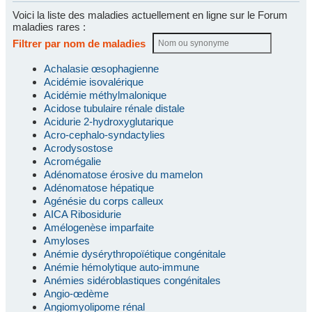
Voici la liste des maladies actuellement en ligne sur le Forum
maladies rares :
Filtrer par nom de maladies
Achalasie œsophagienne
Acidémie isovalérique
Acidémie méthylmalonique
Acidose tubulaire rénale distale
Acidurie 2-hydroxyglutarique
Acro-cephalo-syndactylies
Acrodysostose
Acromégalie
Adénomatose érosive du mamelon
Adénomatose hépatique
Agénésie du corps calleux
AICA Ribosidurie
Amélogenèse imparfaite
Amyloses
Anémie dysérythropoïétique congénitale
Anémie hémolytique auto-immune
Anémies sidéroblastiques congénitales
Angio-œdème
Angiomyolipome rénal