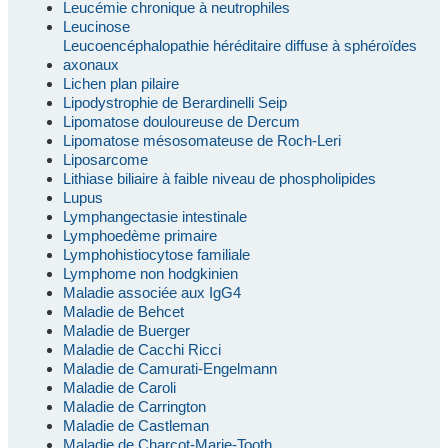
Leucémie chronique à neutrophiles
Leucinose
Leucoencéphalopathie héréditaire diffuse à sphéroïdes
axonaux
Lichen plan pilaire
Lipodystrophie de Berardinelli Seip
Lipomatose douloureuse de Dercum
Lipomatose mésosomateuse de Roch-Leri
Liposarcome
Lithiase biliaire à faible niveau de phospholipides
Lupus
Lymphangectasie intestinale
Lymphoedème primaire
Lymphohistiocytose familiale
Lymphome non hodgkinien
Maladie associée aux IgG4
Maladie de Behcet
Maladie de Buerger
Maladie de Cacchi Ricci
Maladie de Camurati-Engelmann
Maladie de Caroli
Maladie de Carrington
Maladie de Castleman
Maladie de Charcot-Marie-Tooth