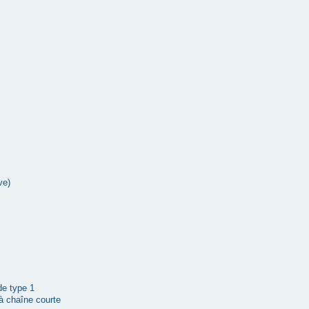
ve)
 de type 1
à chaîne courte