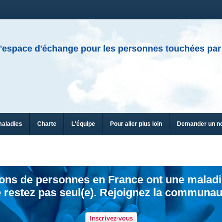
'espace d'échange pour les personnes touchées par
maladies
Charte
L'équipe
Pour aller plus loin
Demander un n
ions de personnes en France ont une maladi
 restez pas seul(e). Rejoignez la communau
Inscrivez-vous