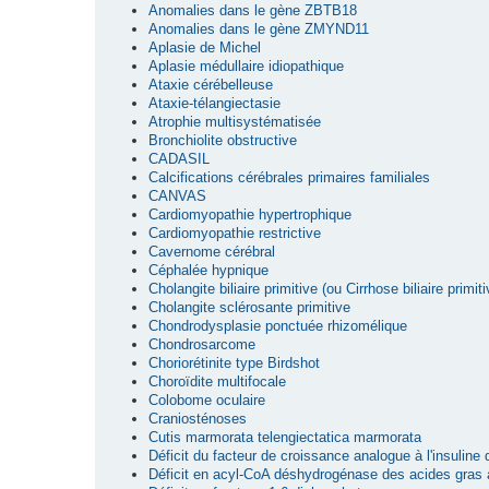
Anomalies dans le gène ZBTB18
Anomalies dans le gène ZMYND11
Aplasie de Michel
Aplasie médullaire idiopathique
Ataxie cérébelleuse
Ataxie-télangiectasie
Atrophie multisystématisée
Bronchiolite obstructive
CADASIL
Calcifications cérébrales primaires familiales
CANVAS
Cardiomyopathie hypertrophique
Cardiomyopathie restrictive
Cavernome cérébral
Céphalée hypnique
Cholangite biliaire primitive (ou Cirrhose biliaire primiti
Cholangite sclérosante primitive
Chondrodysplasie ponctuée rhizomélique
Chondrosarcome
Choriorétinite type Birdshot
Choroïdite multifocale
Colobome oculaire
Craniosténoses
Cutis marmorata telengiectatica marmorata
Déficit du facteur de croissance analogue à l'insuline
Déficit en acyl-CoA déshydrogénase des acides gras 