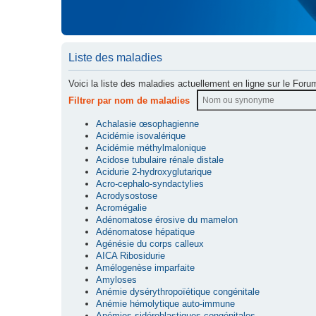
Liste des maladies
Voici la liste des maladies actuellement en ligne sur le Foru
Filtrer par nom de maladies
Achalasie œsophagienne
Acidémie isovalérique
Acidémie méthylmalonique
Acidose tubulaire rénale distale
Acidurie 2-hydroxyglutarique
Acro-cephalo-syndactylies
Acrodysostose
Acromégalie
Adénomatose érosive du mamelon
Adénomatose hépatique
Agénésie du corps calleux
AICA Ribosidurie
Amélogenèse imparfaite
Amyloses
Anémie dysérythropoïétique congénitale
Anémie hémolytique auto-immune
Anémies sidéroblastiques congénitales