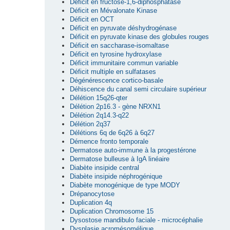
Déficit en fructose-1,6-diphosphatase
Déficit en Mévalonate Kinase
Déficit en OCT
Déficit en pyruvate déshydrogénase
Déficit en pyruvate kinase des globules rouges
Déficit en saccharase-isomaltase
Déficit en tyrosine hydroxylase
Déficit immunitaire commun variable
Déficit multiple en sulfatases
Dégénérescence cortico-basale
Déhiscence du canal semi circulaire supérieur
Délétion 15q26-qter
Délétion 2p16.3 - gène NRXN1
Délétion 2q14.3-q22
Délétion 2q37
Délétions 6q de 6q26 à 6q27
Démence fronto temporale
Dermatose auto-immune à la progestérone
Dermatose bulleuse à IgA linéaire
Diabète insipide central
Diabète insipide néphrogénique
Diabète monogénique de type MODY
Drépanocytose
Duplication 4q
Duplication Chromosome 15
Dysostose mandibulo faciale - microcéphalie
Dysplasie acromésomélique