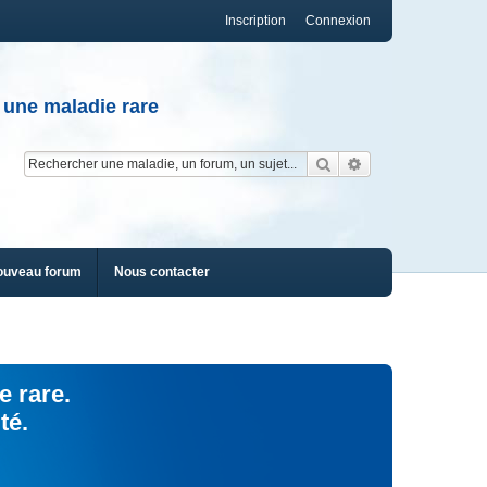
Inscription
Connexion
 une maladie rare
Rechercher
Recherche av
ouveau forum
Nous contacter
e rare.
té.