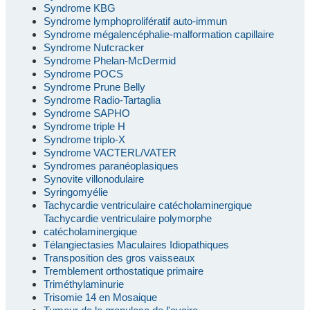
Syndrome KBG
Syndrome lymphoprolifératif auto-immun
Syndrome mégalencéphalie-malformation capillaire
Syndrome Nutcracker
Syndrome Phelan-McDermid
Syndrome POCS
Syndrome Prune Belly
Syndrome Radio-Tartaglia
Syndrome SAPHO
Syndrome triple H
Syndrome triplo-X
Syndrome VACTERL/VATER
Syndromes paranéoplasiques
Synovite villonodulaire
Syringomyélie
Tachycardie ventriculaire catécholaminergique
Tachycardie ventriculaire polymorphe
catécholaminergique
Télangiectasies Maculaires Idiopathiques
Transposition des gros vaisseaux
Tremblement orthostatique primaire
Triméthylaminurie
Trisomie 14 en Mosaique