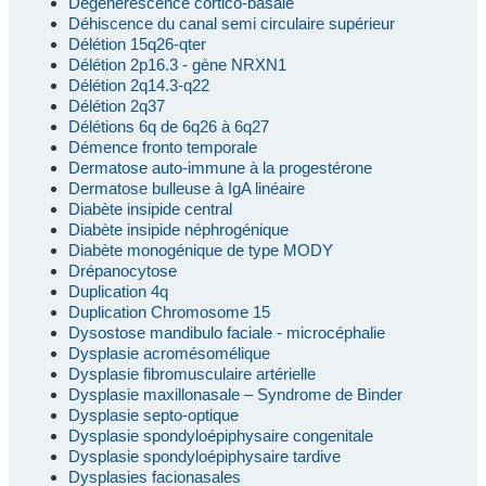
Dégénérescence cortico-basale
Déhiscence du canal semi circulaire supérieur
Délétion 15q26-qter
Délétion 2p16.3 - gène NRXN1
Délétion 2q14.3-q22
Délétion 2q37
Délétions 6q de 6q26 à 6q27
Démence fronto temporale
Dermatose auto-immune à la progestérone
Dermatose bulleuse à IgA linéaire
Diabète insipide central
Diabète insipide néphrogénique
Diabète monogénique de type MODY
Drépanocytose
Duplication 4q
Duplication Chromosome 15
Dysostose mandibulo faciale - microcéphalie
Dysplasie acromésomélique
Dysplasie fibromusculaire artérielle
Dysplasie maxillonasale – Syndrome de Binder
Dysplasie septo-optique
Dysplasie spondyloépiphysaire congenitale
Dysplasie spondyloépiphysaire tardive
Dysplasies facionasales