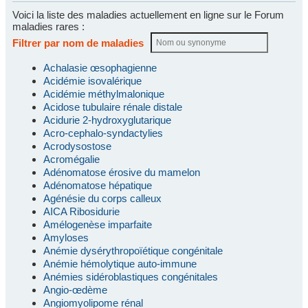
Voici la liste des maladies actuellement en ligne sur le Forum
maladies rares :
Filtrer par nom de maladies
Achalasie œsophagienne
Acidémie isovalérique
Acidémie méthylmalonique
Acidose tubulaire rénale distale
Acidurie 2-hydroxyglutarique
Acro-cephalo-syndactylies
Acrodysostose
Acromégalie
Adénomatose érosive du mamelon
Adénomatose hépatique
Agénésie du corps calleux
AICA Ribosidurie
Amélogenèse imparfaite
Amyloses
Anémie dysérythropoïétique congénitale
Anémie hémolytique auto-immune
Anémies sidéroblastiques congénitales
Angio-œdème
Angiomyolipome rénal