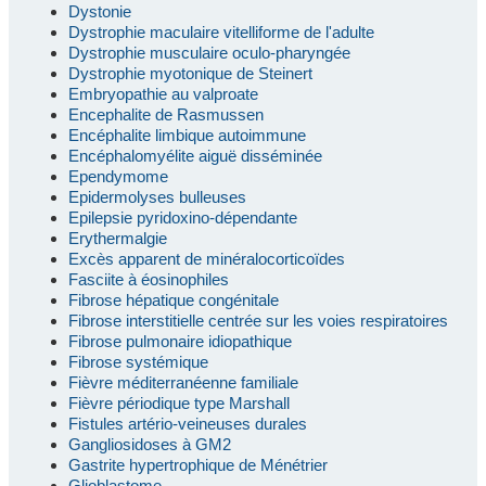
Dystonie
Dystrophie maculaire vitelliforme de l'adulte
Dystrophie musculaire oculo-pharyngée
Dystrophie myotonique de Steinert
Embryopathie au valproate
Encephalite de Rasmussen
Encéphalite limbique autoimmune
Encéphalomyélite aiguë disséminée
Ependymome
Epidermolyses bulleuses
Epilepsie pyridoxino-dépendante
Erythermalgie
Excès apparent de minéralocorticoïdes
Fasciite à éosinophiles
Fibrose hépatique congénitale
Fibrose interstitielle centrée sur les voies respiratoires
Fibrose pulmonaire idiopathique
Fibrose systémique
Fièvre méditerranéenne familiale
Fièvre périodique type Marshall
Fistules artério-veineuses durales
Gangliosidoses à GM2
Gastrite hypertrophique de Ménétrier
Glioblastome