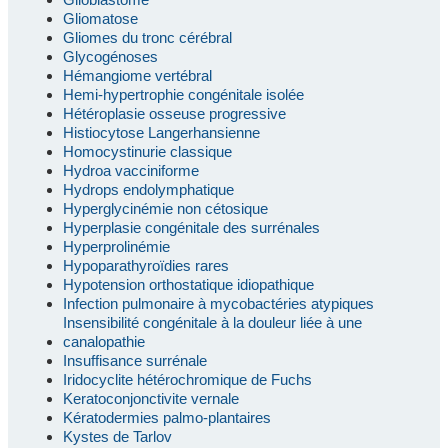
Gliomatose
Gliomes du tronc cérébral
Glycogénoses
Hémangiome vertébral
Hemi-hypertrophie congénitale isolée
Hétéroplasie osseuse progressive
Histiocytose Langerhansienne
Homocystinurie classique
Hydroa vacciniforme
Hydrops endolymphatique
Hyperglycinémie non cétosique
Hyperplasie congénitale des surrénales
Hyperprolinémie
Hypoparathyroïdies rares
Hypotension orthostatique idiopathique
Infection pulmonaire à mycobactéries atypiques
Insensibilité congénitale à la douleur liée à une
canalopathie
Insuffisance surrénale
Iridocyclite hétérochromique de Fuchs
Keratoconjonctivite vernale
Kératodermies palmo-plantaires
Kystes de Tarlov