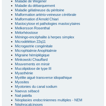
Maladie de Wegener
Maladie du débarquement
Maladie gélatineuse du péritoine
Malformation artério-veineuse cérébrale
Malformation d'Arnold Chiari
Mastocytose et pathologies mastocytaires
Melkersson Rosenthal
Mélorhéostose
Méningo-encéphalite à herpes simplex
Microdélétion 22q11
Microgastrie congénitale
Microphtalmie Anophtalmie
Migraine hémiplégique
Minkowski Chauffard
Mouvements en miroir
Mucolipidose de type III
Myasthénie
Myélite aiguë transverse idiopathique
Myosites
Myotonies du canal sodium
Naevus sébacé
Nail patella
Néoplasies endocriniennes multiples - NEM
Néphrocalcinoses