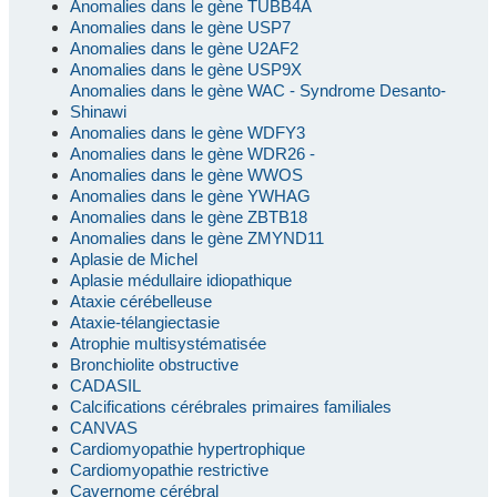
Anomalies dans le gène TUBB4A
Anomalies dans le gène USP7
Anomalies dans le gène U2AF2
Anomalies dans le gène USP9X
Anomalies dans le gène WAC - Syndrome Desanto-
Shinawi
Anomalies dans le gène WDFY3
Anomalies dans le gène WDR26 -
Anomalies dans le gène WWOS
Anomalies dans le gène YWHAG
Anomalies dans le gène ZBTB18
Anomalies dans le gène ZMYND11
Aplasie de Michel
Aplasie médullaire idiopathique
Ataxie cérébelleuse
Ataxie-télangiectasie
Atrophie multisystématisée
Bronchiolite obstructive
CADASIL
Calcifications cérébrales primaires familiales
CANVAS
Cardiomyopathie hypertrophique
Cardiomyopathie restrictive
Cavernome cérébral