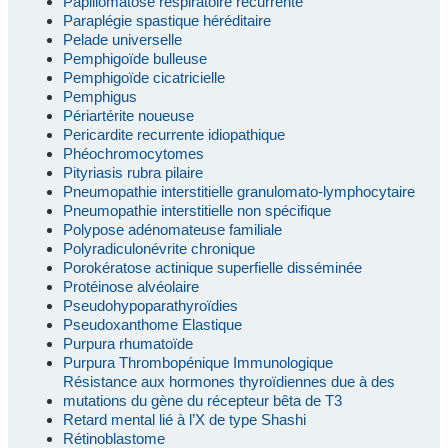
Papillomatose respiratoire récurrente
Paraplégie spastique héréditaire
Pelade universelle
Pemphigoïde bulleuse
Pemphigoïde cicatricielle
Pemphigus
Périartérite noueuse
Pericardite recurrente idiopathique
Phéochromocytomes
Pityriasis rubra pilaire
Pneumopathie interstitielle granulomato-lymphocytaire
Pneumopathie interstitielle non spécifique
Polypose adénomateuse familiale
Polyradiculonévrite chronique
Porokératose actinique superfielle disséminée
Protéinose alvéolaire
Pseudohypoparathyroïdies
Pseudoxanthome Elastique
Purpura rhumatoïde
Purpura Thrombopénique Immunologique
Résistance aux hormones thyroïdiennes due à des
mutations du gène du récepteur bêta de T3
Retard mental lié à l’X de type Shashi
Rétinoblastome