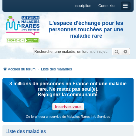
Inscription
Connexion
L'espace d'échange pour les
personnes touchées par une
maladie rare
Reche
Re
Accueil du forum
Liste des maladies
3 millions de personnes en France ont une maladie
rare. Ne restez pas seul(e).
Rejoignez la communauté.
Inscrivez-vous
Ce forum est un service de Maladies Rares Info Services
Liste des maladies