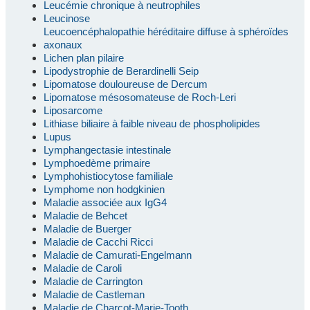
Leucémie chronique à neutrophiles
Leucinose
Leucoencéphalopathie héréditaire diffuse à sphéroïdes
axonaux
Lichen plan pilaire
Lipodystrophie de Berardinelli Seip
Lipomatose douloureuse de Dercum
Lipomatose mésosomateuse de Roch-Leri
Liposarcome
Lithiase biliaire à faible niveau de phospholipides
Lupus
Lymphangectasie intestinale
Lymphoedème primaire
Lymphohistiocytose familiale
Lymphome non hodgkinien
Maladie associée aux IgG4
Maladie de Behcet
Maladie de Buerger
Maladie de Cacchi Ricci
Maladie de Camurati-Engelmann
Maladie de Caroli
Maladie de Carrington
Maladie de Castleman
Maladie de Charcot-Marie-Tooth