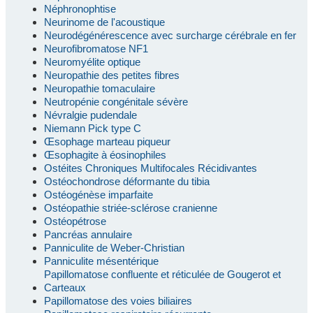
Néphronophtise
Neurinome de l'acoustique
Neurodégénérescence avec surcharge cérébrale en fer
Neurofibromatose NF1
Neuromyélite optique
Neuropathie des petites fibres
Neuropathie tomaculaire
Neutropénie congénitale sévère
Névralgie pudendale
Niemann Pick type C
Œsophage marteau piqueur
Œsophagite à éosinophiles
Ostéites Chroniques Multifocales Récidivantes
Ostéochondrose déformante du tibia
Ostéogénèse imparfaite
Ostéopathie striée-sclérose cranienne
Ostéopétrose
Pancréas annulaire
Panniculite de Weber-Christian
Panniculite mésentérique
Papillomatose confluente et réticulée de Gougerot et
Carteaux
Papillomatose des voies biliaires