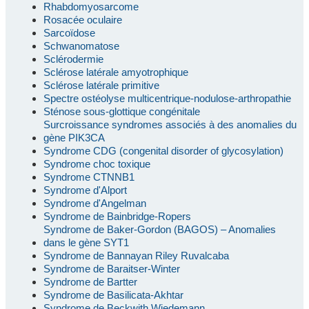
Rhabdomyosarcome
Rosacée oculaire
Sarcoïdose
Schwanomatose
Sclérodermie
Sclérose latérale amyotrophique
Sclérose latérale primitive
Spectre ostéolyse multicentrique-nodulose-arthropathie
Sténose sous-glottique congénitale
Surcroissance syndromes associés à des anomalies du
gène PIK3CA
Syndrome CDG (congenital disorder of glycosylation)
Syndrome choc toxique
Syndrome CTNNB1
Syndrome d'Alport
Syndrome d'Angelman
Syndrome de Bainbridge-Ropers
Syndrome de Baker-Gordon (BAGOS) – Anomalies
dans le gène SYT1
Syndrome de Bannayan Riley Ruvalcaba
Syndrome de Baraitser-Winter
Syndrome de Bartter
Syndrome de Basilicata-Akhtar
Syndrome de Beckwith Wiedemann