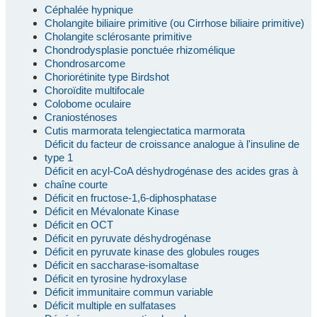
Céphalée hypnique
Cholangite biliaire primitive (ou Cirrhose biliaire primitive)
Cholangite sclérosante primitive
Chondrodysplasie ponctuée rhizomélique
Chondrosarcome
Choriorétinite type Birdshot
Choroïdite multifocale
Colobome oculaire
Craniosténoses
Cutis marmorata telengiectatica marmorata
Déficit du facteur de croissance analogue à l'insuline de
type 1
Déficit en acyl-CoA déshydrogénase des acides gras à
chaîne courte
Déficit en fructose-1,6-diphosphatase
Déficit en Mévalonate Kinase
Déficit en OCT
Déficit en pyruvate déshydrogénase
Déficit en pyruvate kinase des globules rouges
Déficit en saccharase-isomaltase
Déficit en tyrosine hydroxylase
Déficit immunitaire commun variable
Déficit multiple en sulfatases