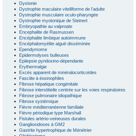
Dystonie
Dystrophie maculaire vitelliforme de l'adulte
Dystrophie musculaire oculo-pharyngée
Dystrophie myotonique de Steinert
Embryopathie au valproate
Encephalite de Rasmussen
Encéphalite limbique autoimmune
Encéphalomyélite aiguë disséminée
Ependymome
Epidermolyses bulleuses
Epilepsie pyridoxino-dépendante
Erythermalgie
Excès apparent de minéralocorticoïdes
Fasciite à éosinophiles
Fibrose hépatique congénitale
Fibrose interstitielle centrée sur les voies respiratoires
Fibrose pulmonaire idiopathique
Fibrose systémique
Fièvre méditerranéenne familiale
Fièvre périodique type Marshall
Fistules artério-veineuses durales
Gangliosidoses à GM2
Gastrite hypertrophique de Ménétrier
Glioblastome