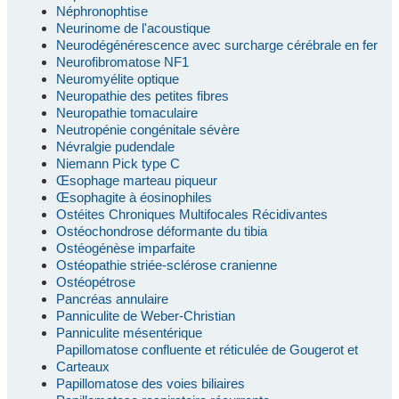
Néphronophtise
Neurinome de l'acoustique
Neurodégénérescence avec surcharge cérébrale en fer
Neurofibromatose NF1
Neuromyélite optique
Neuropathie des petites fibres
Neuropathie tomaculaire
Neutropénie congénitale sévère
Névralgie pudendale
Niemann Pick type C
Œsophage marteau piqueur
Œsophagite à éosinophiles
Ostéites Chroniques Multifocales Récidivantes
Ostéochondrose déformante du tibia
Ostéogénèse imparfaite
Ostéopathie striée-sclérose cranienne
Ostéopétrose
Pancréas annulaire
Panniculite de Weber-Christian
Panniculite mésentérique
Papillomatose confluente et réticulée de Gougerot et
Carteaux
Papillomatose des voies biliaires