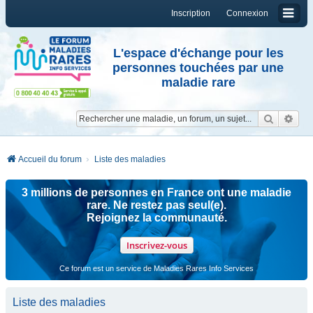
Inscription
Connexion
L'espace d'échange pour les
personnes touchées par une
maladie rare
Reche
Re
Accueil du forum
Liste des maladies
3 millions de personnes en France ont une maladie
rare. Ne restez pas seul(e).
Rejoignez la communauté.
Inscrivez-vous
Ce forum est un service de Maladies Rares Info Services
Liste des maladies