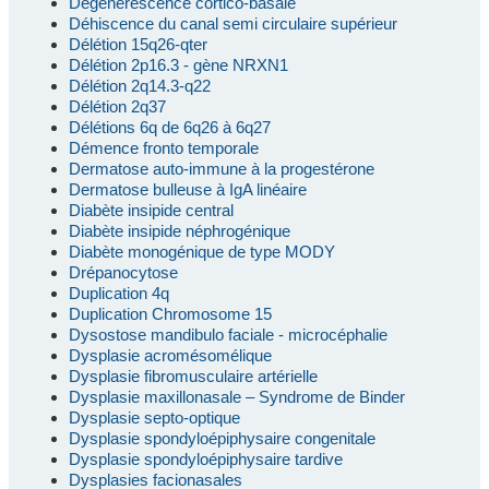
Dégénérescence cortico-basale
Déhiscence du canal semi circulaire supérieur
Délétion 15q26-qter
Délétion 2p16.3 - gène NRXN1
Délétion 2q14.3-q22
Délétion 2q37
Délétions 6q de 6q26 à 6q27
Démence fronto temporale
Dermatose auto-immune à la progestérone
Dermatose bulleuse à IgA linéaire
Diabète insipide central
Diabète insipide néphrogénique
Diabète monogénique de type MODY
Drépanocytose
Duplication 4q
Duplication Chromosome 15
Dysostose mandibulo faciale - microcéphalie
Dysplasie acromésomélique
Dysplasie fibromusculaire artérielle
Dysplasie maxillonasale – Syndrome de Binder
Dysplasie septo-optique
Dysplasie spondyloépiphysaire congenitale
Dysplasie spondyloépiphysaire tardive
Dysplasies facionasales