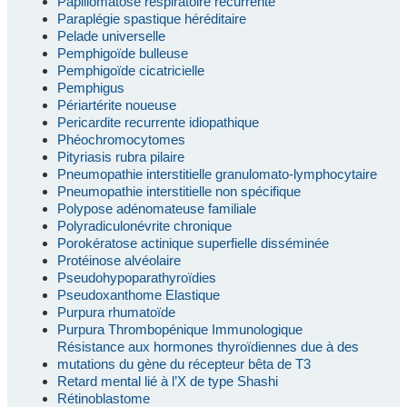
Papillomatose respiratoire récurrente
Paraplégie spastique héréditaire
Pelade universelle
Pemphigoïde bulleuse
Pemphigoïde cicatricielle
Pemphigus
Périartérite noueuse
Pericardite recurrente idiopathique
Phéochromocytomes
Pityriasis rubra pilaire
Pneumopathie interstitielle granulomato-lymphocytaire
Pneumopathie interstitielle non spécifique
Polypose adénomateuse familiale
Polyradiculonévrite chronique
Porokératose actinique superfielle disséminée
Protéinose alvéolaire
Pseudohypoparathyroïdies
Pseudoxanthome Elastique
Purpura rhumatoïde
Purpura Thrombopénique Immunologique
Résistance aux hormones thyroïdiennes due à des
mutations du gène du récepteur bêta de T3
Retard mental lié à l’X de type Shashi
Rétinoblastome