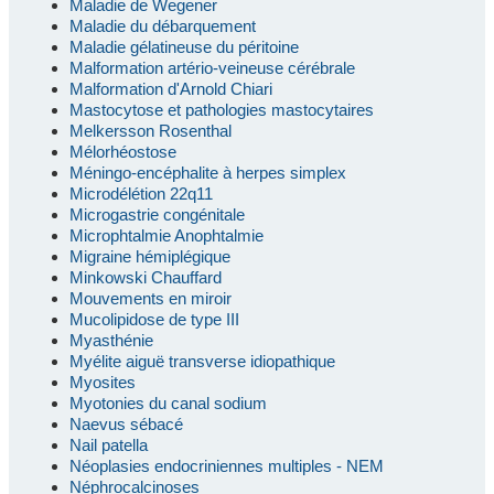
Maladie de Wegener
Maladie du débarquement
Maladie gélatineuse du péritoine
Malformation artério-veineuse cérébrale
Malformation d'Arnold Chiari
Mastocytose et pathologies mastocytaires
Melkersson Rosenthal
Mélorhéostose
Méningo-encéphalite à herpes simplex
Microdélétion 22q11
Microgastrie congénitale
Microphtalmie Anophtalmie
Migraine hémiplégique
Minkowski Chauffard
Mouvements en miroir
Mucolipidose de type III
Myasthénie
Myélite aiguë transverse idiopathique
Myosites
Myotonies du canal sodium
Naevus sébacé
Nail patella
Néoplasies endocriniennes multiples - NEM
Néphrocalcinoses