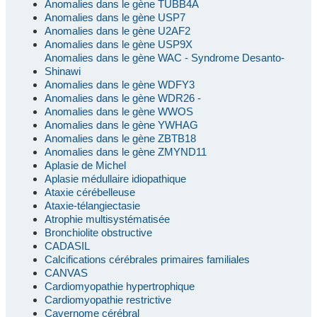
Anomalies dans le gène TUBB4A
Anomalies dans le gène USP7
Anomalies dans le gène U2AF2
Anomalies dans le gène USP9X
Anomalies dans le gène WAC - Syndrome Desanto-
Shinawi
Anomalies dans le gène WDFY3
Anomalies dans le gène WDR26 -
Anomalies dans le gène WWOS
Anomalies dans le gène YWHAG
Anomalies dans le gène ZBTB18
Anomalies dans le gène ZMYND11
Aplasie de Michel
Aplasie médullaire idiopathique
Ataxie cérébelleuse
Ataxie-télangiectasie
Atrophie multisystématisée
Bronchiolite obstructive
CADASIL
Calcifications cérébrales primaires familiales
CANVAS
Cardiomyopathie hypertrophique
Cardiomyopathie restrictive
Cavernome cérébral