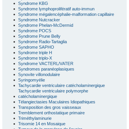
Syndrome KBG
Syndrome lymphoprolifératif auto-immun
Syndrome mégalencéphalie-malformation capillaire
Syndrome Nutcracker
Syndrome Phelan-McDermid
Syndrome POCS
Syndrome Prune Belly
Syndrome Radio-Tartaglia
Syndrome SAPHO
Syndrome triple H
Syndrome triplo-X
Syndrome VACTERL/VATER
Syndromes paranéoplasiques
Synovite villonodulaire
Syringomyélie
Tachycardie ventriculaire catécholaminergique
Tachycardie ventriculaire polymorphe
catécholaminergique
Télangiectasies Maculaires Idiopathiques
Transposition des gros vaisseaux
Tremblement orthostatique primaire
Triméthylaminurie
Trisomie 14 en Mosaique