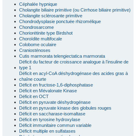
Céphalée hypnique
Cholangite biliaire primitive (ou Cirrhose biliaire primitive)
Cholangite sclérosante primitive
Chondrodysplasie ponctuée rhizomélique
Chondrosarcome
Choriorétinite type Birdshot
Choroïdite multifocale
Colobome oculaire
Craniosténoses
Cutis marmorata telengiectatica marmorata
Déficit du facteur de croissance analogue à l'insuline de
type 1
Déficit en acyl-CoA déshydrogénase des acides gras à
chaîne courte
Déficit en fructose-1,6-diphosphatase
Déficit en Mévalonate Kinase
Déficit en OCT
Déficit en pyruvate déshydrogénase
Déficit en pyruvate kinase des globules rouges
Déficit en saccharase-isomaltase
Déficit en tyrosine hydroxylase
Déficit immunitaire commun variable
Déficit multiple en sulfatases