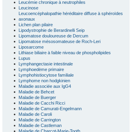
Leucémie chronique à neutrophiles
Leucinose
Leucoencéphalopathie héréditaire diffuse à sphéroïdes
axonaux
Lichen plan pilaire
Lipodystrophie de Berardinelli Seip
Lipomatose douloureuse de Dercum
Lipomatose mésosomateuse de Roch-Leri
Liposarcome
Lithiase biliaire à faible niveau de phospholipides
Lupus
Lymphangectasie intestinale
Lymphoedème primaire
Lymphohistiocytose familiale
Lymphome non hodgkinien
Maladie associée aux IgG4
Maladie de Behcet
Maladie de Buerger
Maladie de Cacchi Ricci
Maladie de Camurati-Engelmann
Maladie de Caroli
Maladie de Carrington
Maladie de Castleman
Maladie de Charcot-Marie-Tooth