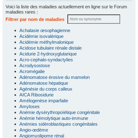
Voici la liste des maladies actuellement en ligne sur le Forum
maladies rares :
Filtrer par nom de maladies
Achalasie œsophagienne
Acidémie isovalérique
Acidémie méthylmalonique
Acidose tubulaire rénale distale
Acidurie 2-hydroxyglutarique
Acro-cephalo-syndactylies
Acrodysostose
Acromégalie
Adénomatose érosive du mamelon
Adénomatose hépatique
Agénésie du corps calleux
AICA Ribosidurie
Amélogenèse imparfaite
Amyloses
Anémie dysérythropoïétique congénitale
Anémie hémolytique auto-immune
Anémies sidéroblastiques congénitales
Angio-œdème
Angiomyolipome rénal