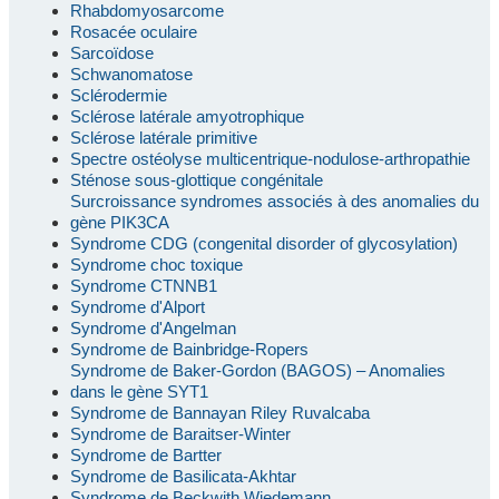
Rhabdomyosarcome
Rosacée oculaire
Sarcoïdose
Schwanomatose
Sclérodermie
Sclérose latérale amyotrophique
Sclérose latérale primitive
Spectre ostéolyse multicentrique-nodulose-arthropathie
Sténose sous-glottique congénitale
Surcroissance syndromes associés à des anomalies du
gène PIK3CA
Syndrome CDG (congenital disorder of glycosylation)
Syndrome choc toxique
Syndrome CTNNB1
Syndrome d'Alport
Syndrome d'Angelman
Syndrome de Bainbridge-Ropers
Syndrome de Baker-Gordon (BAGOS) – Anomalies
dans le gène SYT1
Syndrome de Bannayan Riley Ruvalcaba
Syndrome de Baraitser-Winter
Syndrome de Bartter
Syndrome de Basilicata-Akhtar
Syndrome de Beckwith Wiedemann