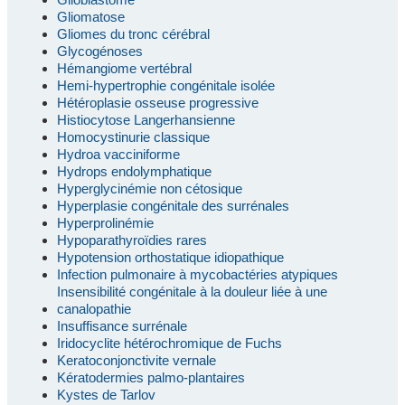
Gliomatose
Gliomes du tronc cérébral
Glycogénoses
Hémangiome vertébral
Hemi-hypertrophie congénitale isolée
Hétéroplasie osseuse progressive
Histiocytose Langerhansienne
Homocystinurie classique
Hydroa vacciniforme
Hydrops endolymphatique
Hyperglycinémie non cétosique
Hyperplasie congénitale des surrénales
Hyperprolinémie
Hypoparathyroïdies rares
Hypotension orthostatique idiopathique
Infection pulmonaire à mycobactéries atypiques
Insensibilité congénitale à la douleur liée à une
canalopathie
Insuffisance surrénale
Iridocyclite hétérochromique de Fuchs
Keratoconjonctivite vernale
Kératodermies palmo-plantaires
Kystes de Tarlov