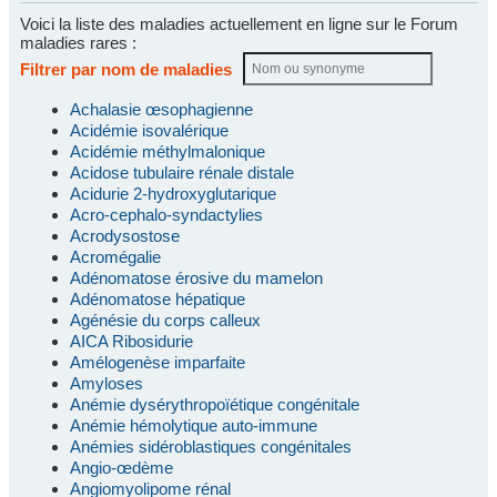
Voici la liste des maladies actuellement en ligne sur le Forum
maladies rares :
Filtrer par nom de maladies
Achalasie œsophagienne
Acidémie isovalérique
Acidémie méthylmalonique
Acidose tubulaire rénale distale
Acidurie 2-hydroxyglutarique
Acro-cephalo-syndactylies
Acrodysostose
Acromégalie
Adénomatose érosive du mamelon
Adénomatose hépatique
Agénésie du corps calleux
AICA Ribosidurie
Amélogenèse imparfaite
Amyloses
Anémie dysérythropoïétique congénitale
Anémie hémolytique auto-immune
Anémies sidéroblastiques congénitales
Angio-œdème
Angiomyolipome rénal