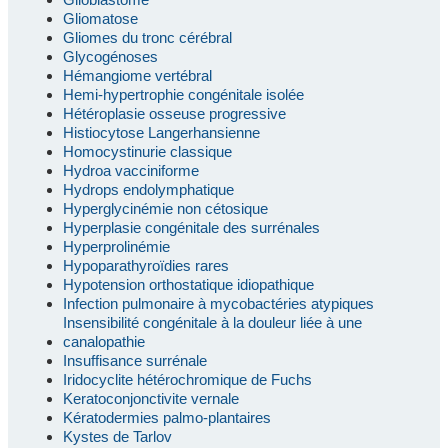
Gliomatose
Gliomes du tronc cérébral
Glycogénoses
Hémangiome vertébral
Hemi-hypertrophie congénitale isolée
Hétéroplasie osseuse progressive
Histiocytose Langerhansienne
Homocystinurie classique
Hydroa vacciniforme
Hydrops endolymphatique
Hyperglycinémie non cétosique
Hyperplasie congénitale des surrénales
Hyperprolinémie
Hypoparathyroïdies rares
Hypotension orthostatique idiopathique
Infection pulmonaire à mycobactéries atypiques
Insensibilité congénitale à la douleur liée à une
canalopathie
Insuffisance surrénale
Iridocyclite hétérochromique de Fuchs
Keratoconjonctivite vernale
Kératodermies palmo-plantaires
Kystes de Tarlov