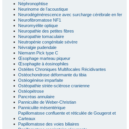
Néphronophtise
Neurinome de l'acoustique
Neurodégénérescence avec surcharge cérébrale en fer
Neurofibromatose NF1
Neuromyélite optique
Neuropathie des petites fibres
Neuropathie tomaculaire
Neutropénie congénitale sévère
Névralgie pudendale
Niemann Pick type C
Œsophage marteau piqueur
Œsophagite à éosinophiles
Ostéites Chroniques Multifocales Récidivantes
Ostéochondrose déformante du tibia
Ostéogénèse imparfaite
Ostéopathie striée-sclérose cranienne
Ostéopétrose
Pancréas annulaire
Panniculite de Weber-Christian
Panniculite mésentérique
Papillomatose confluente et réticulée de Gougerot et
Carteaux
Papillomatose des voies biliaires