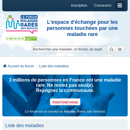
Inscription
Connexion
L'espace d'échange pour les
personnes touchées par une
maladie rare
Reche
Re
Accueil du forum
Liste des maladies
3 millions de personnes en France ont une maladie
rare. Ne restez pas seul(e).
Rejoignez la communauté.
Inscrivez-vous
Ce forum est un service de Maladies Rares Info Services
Liste des maladies