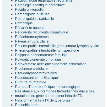
Papillomatose respiratoire récurrente
Paraplégie spastique héréditaire
Pelade universelle
Pemphigoïde bulleuse
Pemphigoïde cicatricielle
Pemphigus
Périartérite noueuse
Pericardite recurrente idiopathique
Phéochromocytomes
Pityriasis rubra pilaire
Pneumopathie interstitielle granulomato-lymphocytaire
Pneumopathie interstitielle non spécifique
Polypose adénomateuse familiale
Polyradiculonévrite chronique
Porokératose actinique superfielle disséminée
Protéinose alvéolaire
Pseudohypoparathyroïdies
Pseudoxanthome Elastique
Purpura rhumatoïde
Purpura Thrombopénique Immunologique
Résistance aux hormones thyroïdiennes due à des
mutations du gène du récepteur bêta de T3
Retard mental lié à l’X de type Shashi
Rétinoblastome