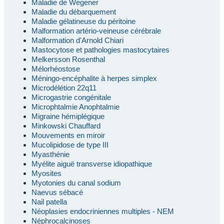
Maladie de Wegener
Maladie du débarquement
Maladie gélatineuse du péritoine
Malformation artério-veineuse cérébrale
Malformation d'Arnold Chiari
Mastocytose et pathologies mastocytaires
Melkersson Rosenthal
Mélorhéostose
Méningo-encéphalite à herpes simplex
Microdélétion 22q11
Microgastrie congénitale
Microphtalmie Anophtalmie
Migraine hémiplégique
Minkowski Chauffard
Mouvements en miroir
Mucolipidose de type III
Myasthénie
Myélite aiguë transverse idiopathique
Myosites
Myotonies du canal sodium
Naevus sébacé
Nail patella
Néoplasies endocriniennes multiples - NEM
Néphrocalcinoses