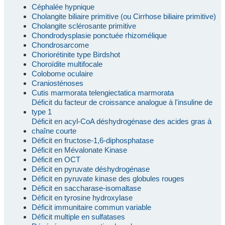
Céphalée hypnique
Cholangite biliaire primitive (ou Cirrhose biliaire primitive)
Cholangite sclérosante primitive
Chondrodysplasie ponctuée rhizomélique
Chondrosarcome
Choriorétinite type Birdshot
Choroïdite multifocale
Colobome oculaire
Craniosténoses
Cutis marmorata telengiectatica marmorata
Déficit du facteur de croissance analogue à l'insuline de
type 1
Déficit en acyl-CoA déshydrogénase des acides gras à
chaîne courte
Déficit en fructose-1,6-diphosphatase
Déficit en Mévalonate Kinase
Déficit en OCT
Déficit en pyruvate déshydrogénase
Déficit en pyruvate kinase des globules rouges
Déficit en saccharase-isomaltase
Déficit en tyrosine hydroxylase
Déficit immunitaire commun variable
Déficit multiple en sulfatases