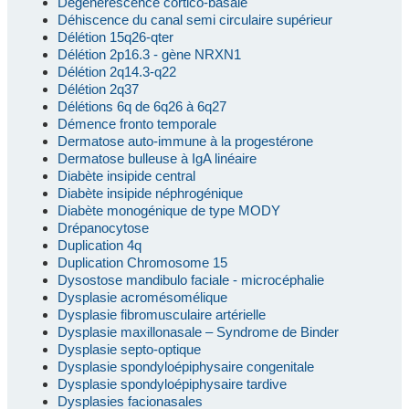
Dégénérescence cortico-basale
Déhiscence du canal semi circulaire supérieur
Délétion 15q26-qter
Délétion 2p16.3 - gène NRXN1
Délétion 2q14.3-q22
Délétion 2q37
Délétions 6q de 6q26 à 6q27
Démence fronto temporale
Dermatose auto-immune à la progestérone
Dermatose bulleuse à IgA linéaire
Diabète insipide central
Diabète insipide néphrogénique
Diabète monogénique de type MODY
Drépanocytose
Duplication 4q
Duplication Chromosome 15
Dysostose mandibulo faciale - microcéphalie
Dysplasie acromésomélique
Dysplasie fibromusculaire artérielle
Dysplasie maxillonasale – Syndrome de Binder
Dysplasie septo-optique
Dysplasie spondyloépiphysaire congenitale
Dysplasie spondyloépiphysaire tardive
Dysplasies facionasales