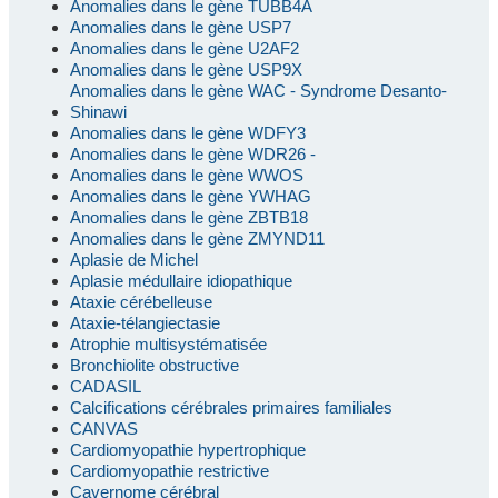
Anomalies dans le gène TUBB4A
Anomalies dans le gène USP7
Anomalies dans le gène U2AF2
Anomalies dans le gène USP9X
Anomalies dans le gène WAC - Syndrome Desanto-
Shinawi
Anomalies dans le gène WDFY3
Anomalies dans le gène WDR26 -
Anomalies dans le gène WWOS
Anomalies dans le gène YWHAG
Anomalies dans le gène ZBTB18
Anomalies dans le gène ZMYND11
Aplasie de Michel
Aplasie médullaire idiopathique
Ataxie cérébelleuse
Ataxie-télangiectasie
Atrophie multisystématisée
Bronchiolite obstructive
CADASIL
Calcifications cérébrales primaires familiales
CANVAS
Cardiomyopathie hypertrophique
Cardiomyopathie restrictive
Cavernome cérébral