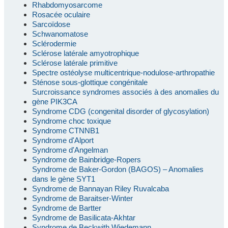
Rhabdomyosarcome
Rosacée oculaire
Sarcoïdose
Schwanomatose
Sclérodermie
Sclérose latérale amyotrophique
Sclérose latérale primitive
Spectre ostéolyse multicentrique-nodulose-arthropathie
Sténose sous-glottique congénitale
Surcroissance syndromes associés à des anomalies du
gène PIK3CA
Syndrome CDG (congenital disorder of glycosylation)
Syndrome choc toxique
Syndrome CTNNB1
Syndrome d'Alport
Syndrome d'Angelman
Syndrome de Bainbridge-Ropers
Syndrome de Baker-Gordon (BAGOS) – Anomalies
dans le gène SYT1
Syndrome de Bannayan Riley Ruvalcaba
Syndrome de Baraitser-Winter
Syndrome de Bartter
Syndrome de Basilicata-Akhtar
Syndrome de Beckwith Wiedemann