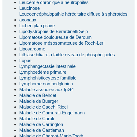
Leucémie chronique à neutrophiles
Leucinose
Leucoencéphalopathie héréditaire diffuse à sphéroïdes
axonaux
Lichen plan pilaire
Lipodystrophie de Berardinelli Seip
Lipomatose douloureuse de Dercum
Lipomatose mésosomateuse de Roch-Leri
Liposarcome
Lithiase biliaire à faible niveau de phospholipides
Lupus
Lymphangectasie intestinale
Lymphoedème primaire
Lymphohistiocytose familiale
Lymphome non hodgkinien
Maladie associée aux IgG4
Maladie de Behcet
Maladie de Buerger
Maladie de Cacchi Ricci
Maladie de Camurati-Engelmann
Maladie de Caroli
Maladie de Carrington
Maladie de Castleman
Maladie de Charcot-Marie-Tooth