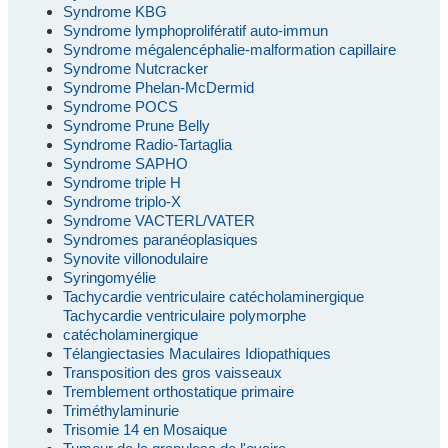
Syndrome KBG
Syndrome lymphoprolifératif auto-immun
Syndrome mégalencéphalie-malformation capillaire
Syndrome Nutcracker
Syndrome Phelan-McDermid
Syndrome POCS
Syndrome Prune Belly
Syndrome Radio-Tartaglia
Syndrome SAPHO
Syndrome triple H
Syndrome triplo-X
Syndrome VACTERL/VATER
Syndromes paranéoplasiques
Synovite villonodulaire
Syringomyélie
Tachycardie ventriculaire catécholaminergique
Tachycardie ventriculaire polymorphe
catécholaminergique
Télangiectasies Maculaires Idiopathiques
Transposition des gros vaisseaux
Tremblement orthostatique primaire
Triméthylaminurie
Trisomie 14 en Mosaique