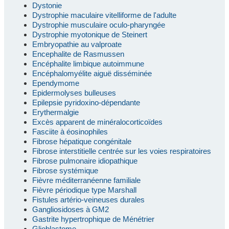
Dystonie
Dystrophie maculaire vitelliforme de l'adulte
Dystrophie musculaire oculo-pharyngée
Dystrophie myotonique de Steinert
Embryopathie au valproate
Encephalite de Rasmussen
Encéphalite limbique autoimmune
Encéphalomyélite aiguë disséminée
Ependymome
Epidermolyses bulleuses
Epilepsie pyridoxino-dépendante
Erythermalgie
Excès apparent de minéralocorticoïdes
Fasciite à éosinophiles
Fibrose hépatique congénitale
Fibrose interstitielle centrée sur les voies respiratoires
Fibrose pulmonaire idiopathique
Fibrose systémique
Fièvre méditerranéenne familiale
Fièvre périodique type Marshall
Fistules artério-veineuses durales
Gangliosidoses à GM2
Gastrite hypertrophique de Ménétrier
Glioblastome