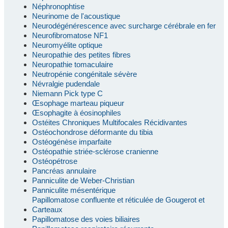
Néphronophtise
Neurinome de l'acoustique
Neurodégénérescence avec surcharge cérébrale en fer
Neurofibromatose NF1
Neuromyélite optique
Neuropathie des petites fibres
Neuropathie tomaculaire
Neutropénie congénitale sévère
Névralgie pudendale
Niemann Pick type C
Œsophage marteau piqueur
Œsophagite à éosinophiles
Ostéites Chroniques Multifocales Récidivantes
Ostéochondrose déformante du tibia
Ostéogénèse imparfaite
Ostéopathie striée-sclérose cranienne
Ostéopétrose
Pancréas annulaire
Panniculite de Weber-Christian
Panniculite mésentérique
Papillomatose confluente et réticulée de Gougerot et
Carteaux
Papillomatose des voies biliaires