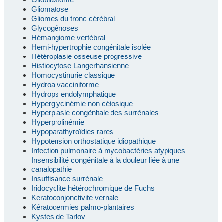
Gliomatose
Gliomes du tronc cérébral
Glycogénoses
Hémangiome vertébral
Hemi-hypertrophie congénitale isolée
Hétéroplasie osseuse progressive
Histiocytose Langerhansienne
Homocystinurie classique
Hydroa vacciniforme
Hydrops endolymphatique
Hyperglycinémie non cétosique
Hyperplasie congénitale des surrénales
Hyperprolinémie
Hypoparathyroïdies rares
Hypotension orthostatique idiopathique
Infection pulmonaire à mycobactéries atypiques
Insensibilité congénitale à la douleur liée à une
canalopathie
Insuffisance surrénale
Iridocyclite hétérochromique de Fuchs
Keratoconjonctivite vernale
Kératodermies palmo-plantaires
Kystes de Tarlov