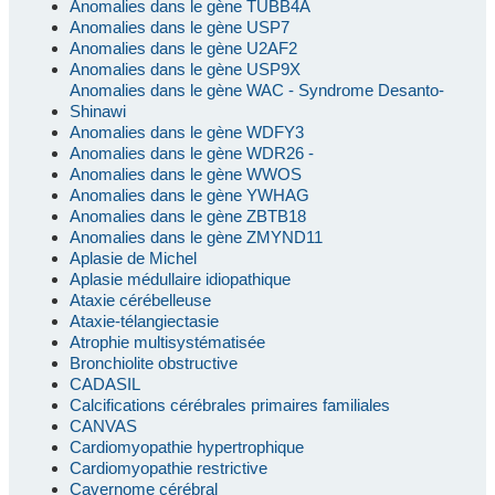
Anomalies dans le gène TUBB4A
Anomalies dans le gène USP7
Anomalies dans le gène U2AF2
Anomalies dans le gène USP9X
Anomalies dans le gène WAC - Syndrome Desanto-
Shinawi
Anomalies dans le gène WDFY3
Anomalies dans le gène WDR26 -
Anomalies dans le gène WWOS
Anomalies dans le gène YWHAG
Anomalies dans le gène ZBTB18
Anomalies dans le gène ZMYND11
Aplasie de Michel
Aplasie médullaire idiopathique
Ataxie cérébelleuse
Ataxie-télangiectasie
Atrophie multisystématisée
Bronchiolite obstructive
CADASIL
Calcifications cérébrales primaires familiales
CANVAS
Cardiomyopathie hypertrophique
Cardiomyopathie restrictive
Cavernome cérébral