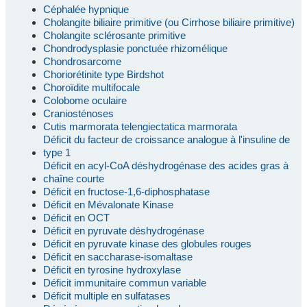
Céphalée hypnique
Cholangite biliaire primitive (ou Cirrhose biliaire primitive)
Cholangite sclérosante primitive
Chondrodysplasie ponctuée rhizomélique
Chondrosarcome
Choriorétinite type Birdshot
Choroïdite multifocale
Colobome oculaire
Craniosténoses
Cutis marmorata telengiectatica marmorata
Déficit du facteur de croissance analogue à l'insuline de
type 1
Déficit en acyl-CoA déshydrogénase des acides gras à
chaîne courte
Déficit en fructose-1,6-diphosphatase
Déficit en Mévalonate Kinase
Déficit en OCT
Déficit en pyruvate déshydrogénase
Déficit en pyruvate kinase des globules rouges
Déficit en saccharase-isomaltase
Déficit en tyrosine hydroxylase
Déficit immunitaire commun variable
Déficit multiple en sulfatases