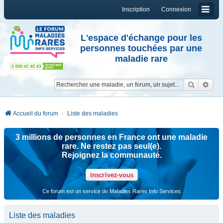
Inscription
Connexion
L'espace d'échange pour les
personnes touchées par une
maladie rare
Reche
Re
Accueil du forum
Liste des maladies
3 millions de personnes en France ont une maladie
rare. Ne restez pas seul(e).
Rejoignez la communauté.
Inscrivez-vous
Ce forum est un service de Maladies Rares Info Services
Liste des maladies