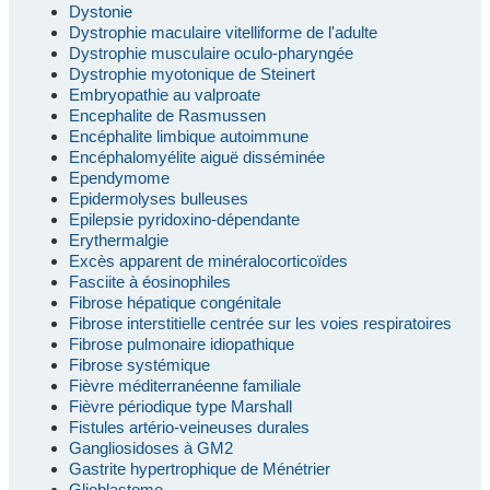
Dystonie
Dystrophie maculaire vitelliforme de l'adulte
Dystrophie musculaire oculo-pharyngée
Dystrophie myotonique de Steinert
Embryopathie au valproate
Encephalite de Rasmussen
Encéphalite limbique autoimmune
Encéphalomyélite aiguë disséminée
Ependymome
Epidermolyses bulleuses
Epilepsie pyridoxino-dépendante
Erythermalgie
Excès apparent de minéralocorticoïdes
Fasciite à éosinophiles
Fibrose hépatique congénitale
Fibrose interstitielle centrée sur les voies respiratoires
Fibrose pulmonaire idiopathique
Fibrose systémique
Fièvre méditerranéenne familiale
Fièvre périodique type Marshall
Fistules artério-veineuses durales
Gangliosidoses à GM2
Gastrite hypertrophique de Ménétrier
Glioblastome