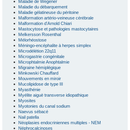
Maladie de Wegener
Maladie du débarquement
Maladie gélatineuse du péritoine
Malformation artério-veineuse cérébrale
Malformation d'Arnold Chiari
Mastocytose et pathologies mastocytaires
Melkersson Rosenthal
Mélorhéostose
Méningo-encéphalite à herpes simplex
Microdélétion 22q11
Microgastrie congénitale
Microphtalmie Anophtalmie
Migraine hémiplégique
Minkowski Chauffard
Mouvements en miroir
Mucolipidose de type III
Myasthénie
Myélite aiguë transverse idiopathique
Myosites
Myotonies du canal sodium
Naevus sébacé
Nail patella
Néoplasies endocriniennes multiples - NEM
Néphrocalcinoses