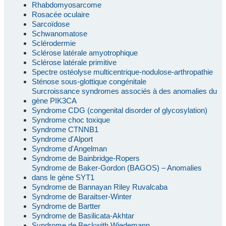
Rhabdomyosarcome
Rosacée oculaire
Sarcoïdose
Schwanomatose
Sclérodermie
Sclérose latérale amyotrophique
Sclérose latérale primitive
Spectre ostéolyse multicentrique-nodulose-arthropathie
Sténose sous-glottique congénitale
Surcroissance syndromes associés à des anomalies du
gène PIK3CA
Syndrome CDG (congenital disorder of glycosylation)
Syndrome choc toxique
Syndrome CTNNB1
Syndrome d'Alport
Syndrome d'Angelman
Syndrome de Bainbridge-Ropers
Syndrome de Baker-Gordon (BAGOS) – Anomalies
dans le gène SYT1
Syndrome de Bannayan Riley Ruvalcaba
Syndrome de Baraitser-Winter
Syndrome de Bartter
Syndrome de Basilicata-Akhtar
Syndrome de Beckwith Wiedemann