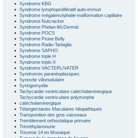
Syndrome KBG
Syndrome lymphoprolifératif auto-immun
Syndrome mégalencéphalie-malformation capillaire
Syndrome Nutcracker
Syndrome Phelan-McDermid
Syndrome POCS
Syndrome Prune Belly
Syndrome Radio-Tartaglia
Syndrome SAPHO
Syndrome triple H
Syndrome triplo-X
Syndrome VACTERL/VATER
Syndromes paranéoplasiques
Synovite villonodulaire
Syringomyélie
Tachycardie ventriculaire catécholaminergique
Tachycardie ventriculaire polymorphe
catécholaminergique
Télangiectasies Maculaires Idiopathiques
Transposition des gros vaisseaux
Tremblement orthostatique primaire
Triméthylaminurie
Trisomie 14 en Mosaique