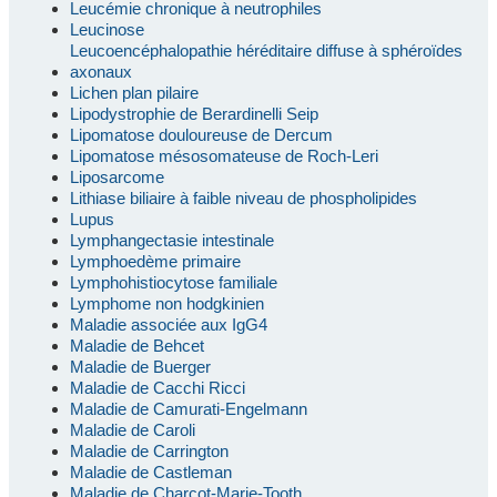
Leucémie chronique à neutrophiles
Leucinose
Leucoencéphalopathie héréditaire diffuse à sphéroïdes
axonaux
Lichen plan pilaire
Lipodystrophie de Berardinelli Seip
Lipomatose douloureuse de Dercum
Lipomatose mésosomateuse de Roch-Leri
Liposarcome
Lithiase biliaire à faible niveau de phospholipides
Lupus
Lymphangectasie intestinale
Lymphoedème primaire
Lymphohistiocytose familiale
Lymphome non hodgkinien
Maladie associée aux IgG4
Maladie de Behcet
Maladie de Buerger
Maladie de Cacchi Ricci
Maladie de Camurati-Engelmann
Maladie de Caroli
Maladie de Carrington
Maladie de Castleman
Maladie de Charcot-Marie-Tooth