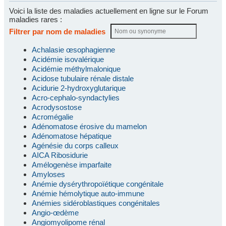
Voici la liste des maladies actuellement en ligne sur le Forum
maladies rares :
Filtrer par nom de maladies
Achalasie œsophagienne
Acidémie isovalérique
Acidémie méthylmalonique
Acidose tubulaire rénale distale
Acidurie 2-hydroxyglutarique
Acro-cephalo-syndactylies
Acrodysostose
Acromégalie
Adénomatose érosive du mamelon
Adénomatose hépatique
Agénésie du corps calleux
AICA Ribosidurie
Amélogenèse imparfaite
Amyloses
Anémie dysérythropoïétique congénitale
Anémie hémolytique auto-immune
Anémies sidéroblastiques congénitales
Angio-œdème
Angiomyolipome rénal