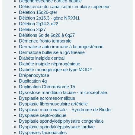
Dégénérescence cortico-basale
Déhiscence du canal semi circulaire supérieur
Délétion 15q26-qter
Délétion 2p16.3 - gène NRXN1
Délétion 2q14.3-q22
Délétion 2q37
Délétions 6q de 6q26 à 6q27
Démence fronto temporale
Dermatose auto-immune à la progestérone
Dermatose bulleuse à IgA linéaire
Diabète insipide central
Diabète insipide néphrogénique
Diabète monogénique de type MODY
Drépanocytose
Duplication 4q
Duplication Chromosome 15
Dysostose mandibulo faciale - microcéphalie
Dysplasie acromésomélique
Dysplasie fibromusculaire artérielle
Dysplasie maxillonasale – Syndrome de Binder
Dysplasie septo-optique
Dysplasie spondyloépiphysaire congenitale
Dysplasie spondyloépiphysaire tardive
Dysplasies facionasales