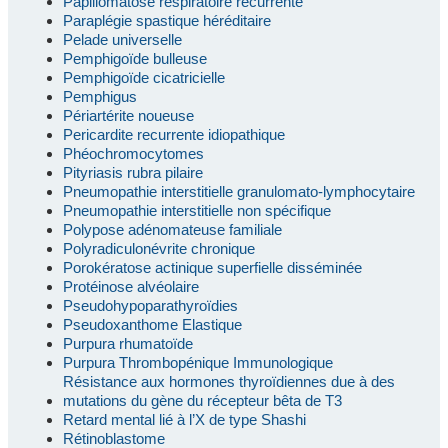
Papillomatose respiratoire récurrente
Paraplégie spastique héréditaire
Pelade universelle
Pemphigoïde bulleuse
Pemphigoïde cicatricielle
Pemphigus
Périartérite noueuse
Pericardite recurrente idiopathique
Phéochromocytomes
Pityriasis rubra pilaire
Pneumopathie interstitielle granulomato-lymphocytaire
Pneumopathie interstitielle non spécifique
Polypose adénomateuse familiale
Polyradiculonévrite chronique
Porokératose actinique superfielle disséminée
Protéinose alvéolaire
Pseudohypoparathyroïdies
Pseudoxanthome Elastique
Purpura rhumatoïde
Purpura Thrombopénique Immunologique
Résistance aux hormones thyroïdiennes due à des
mutations du gène du récepteur bêta de T3
Retard mental lié à l’X de type Shashi
Rétinoblastome