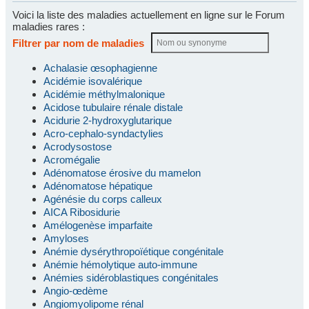
Voici la liste des maladies actuellement en ligne sur le Forum
maladies rares :
Filtrer par nom de maladies
Achalasie œsophagienne
Acidémie isovalérique
Acidémie méthylmalonique
Acidose tubulaire rénale distale
Acidurie 2-hydroxyglutarique
Acro-cephalo-syndactylies
Acrodysostose
Acromégalie
Adénomatose érosive du mamelon
Adénomatose hépatique
Agénésie du corps calleux
AICA Ribosidurie
Amélogenèse imparfaite
Amyloses
Anémie dysérythropoïétique congénitale
Anémie hémolytique auto-immune
Anémies sidéroblastiques congénitales
Angio-œdème
Angiomyolipome rénal