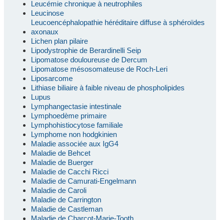
Leucémie chronique à neutrophiles
Leucinose
Leucoencéphalopathie héréditaire diffuse à sphéroïdes
axonaux
Lichen plan pilaire
Lipodystrophie de Berardinelli Seip
Lipomatose douloureuse de Dercum
Lipomatose mésosomateuse de Roch-Leri
Liposarcome
Lithiase biliaire à faible niveau de phospholipides
Lupus
Lymphangectasie intestinale
Lymphoedème primaire
Lymphohistiocytose familiale
Lymphome non hodgkinien
Maladie associée aux IgG4
Maladie de Behcet
Maladie de Buerger
Maladie de Cacchi Ricci
Maladie de Camurati-Engelmann
Maladie de Caroli
Maladie de Carrington
Maladie de Castleman
Maladie de Charcot-Marie-Tooth