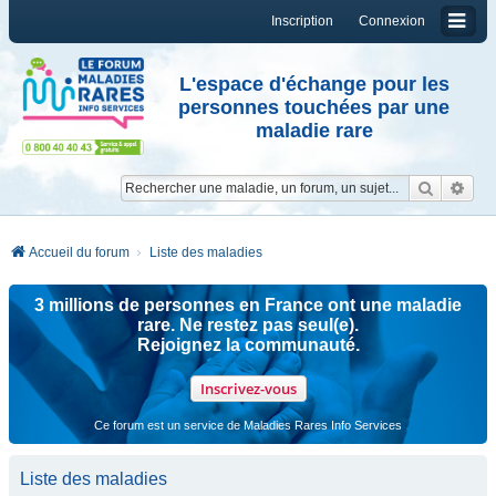
Inscription
Connexion
L'espace d'échange pour les
personnes touchées par une
maladie rare
Reche
Re
Accueil du forum
Liste des maladies
3 millions de personnes en France ont une maladie
rare. Ne restez pas seul(e).
Rejoignez la communauté.
Inscrivez-vous
Ce forum est un service de Maladies Rares Info Services
Liste des maladies