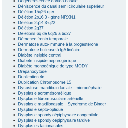
Dégénérescence cortico-basale
Déhiscence du canal semi circulaire supérieur
Délétion 15q26-qter
Délétion 2p16.3 - gène NRXN1
Délétion 2q14.3-q22
Délétion 2q37
Délétions 6q de 6q26 à 6q27
Démence fronto temporale
Dermatose auto-immune à la progestérone
Dermatose bulleuse à IgA linéaire
Diabète insipide central
Diabète insipide néphrogénique
Diabète monogénique de type MODY
Drépanocytose
Duplication 4q
Duplication Chromosome 15
Dysostose mandibulo faciale - microcéphalie
Dysplasie acromésomélique
Dysplasie fibromusculaire artérielle
Dysplasie maxillonasale – Syndrome de Binder
Dysplasie septo-optique
Dysplasie spondyloépiphysaire congenitale
Dysplasie spondyloépiphysaire tardive
Dysplasies facionasales