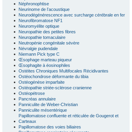
Néphronophtise
Neurinome de l'acoustique
Neurodégénérescence avec surcharge cérébrale en fer
Neurofibromatose NF1
Neuromyélite optique
Neuropathie des petites fibres
Neuropathie tomaculaire
Neutropénie congénitale sévère
Névralgie pudendale
Niemann Pick type C
Œsophage marteau piqueur
Œsophagite à éosinophiles
Ostéites Chroniques Multifocales Récidivantes
Ostéochondrose déformante du tibia
Ostéogénèse imparfaite
Ostéopathie striée-sclérose cranienne
Ostéopétrose
Pancréas annulaire
Panniculite de Weber-Christian
Panniculite mésentérique
Papillomatose confluente et réticulée de Gougerot et
Carteaux
Papillomatose des voies biliaires