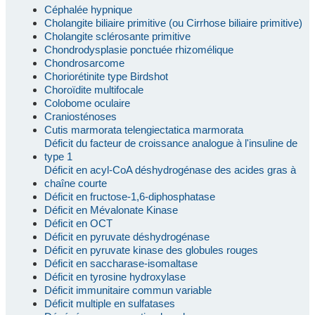
Céphalée hypnique
Cholangite biliaire primitive (ou Cirrhose biliaire primitive)
Cholangite sclérosante primitive
Chondrodysplasie ponctuée rhizomélique
Chondrosarcome
Choriorétinite type Birdshot
Choroïdite multifocale
Colobome oculaire
Craniosténoses
Cutis marmorata telengiectatica marmorata
Déficit du facteur de croissance analogue à l'insuline de
type 1
Déficit en acyl-CoA déshydrogénase des acides gras à
chaîne courte
Déficit en fructose-1,6-diphosphatase
Déficit en Mévalonate Kinase
Déficit en OCT
Déficit en pyruvate déshydrogénase
Déficit en pyruvate kinase des globules rouges
Déficit en saccharase-isomaltase
Déficit en tyrosine hydroxylase
Déficit immunitaire commun variable
Déficit multiple en sulfatases