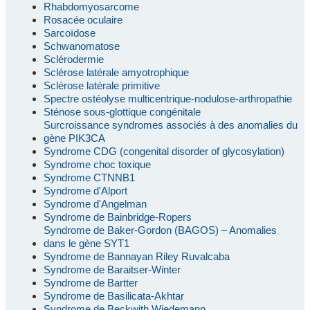
Rhabdomyosarcome
Rosacée oculaire
Sarcoïdose
Schwanomatose
Sclérodermie
Sclérose latérale amyotrophique
Sclérose latérale primitive
Spectre ostéolyse multicentrique-nodulose-arthropathie
Sténose sous-glottique congénitale
Surcroissance syndromes associés à des anomalies du
gène PIK3CA
Syndrome CDG (congenital disorder of glycosylation)
Syndrome choc toxique
Syndrome CTNNB1
Syndrome d'Alport
Syndrome d'Angelman
Syndrome de Bainbridge-Ropers
Syndrome de Baker-Gordon (BAGOS) – Anomalies
dans le gène SYT1
Syndrome de Bannayan Riley Ruvalcaba
Syndrome de Baraitser-Winter
Syndrome de Bartter
Syndrome de Basilicata-Akhtar
Syndrome de Beckwith Wiedemann