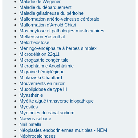
Maladie de Wegener
Maladie du débarquement
Maladie gélatineuse du péritoine
Malformation artério-veineuse cérébrale
Malformation d'Arnold Chiari
Mastocytose et pathologies mastocytaires
Melkersson Rosenthal
Mélorhéostose
Méningo-encéphalite à herpes simplex
Microdélétion 22q11
Microgastrie congénitale
Microphtalmie Anophtalmie
Migraine hémiplégique
Minkowski Chauffard
Mouvements en miroir
Mucolipidose de type III
Myasthénie
Myélite aiguë transverse idiopathique
Myosites
Myotonies du canal sodium
Naevus sébacé
Nail patella
Néoplasies endocriniennes multiples - NEM
Néphrocalcinoses