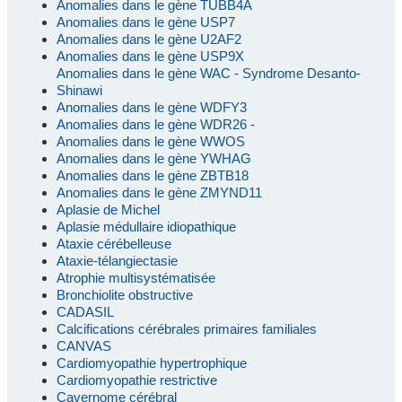
Anomalies dans le gène TUBB4A
Anomalies dans le gène USP7
Anomalies dans le gène U2AF2
Anomalies dans le gène USP9X
Anomalies dans le gène WAC - Syndrome Desanto-
Shinawi
Anomalies dans le gène WDFY3
Anomalies dans le gène WDR26 -
Anomalies dans le gène WWOS
Anomalies dans le gène YWHAG
Anomalies dans le gène ZBTB18
Anomalies dans le gène ZMYND11
Aplasie de Michel
Aplasie médullaire idiopathique
Ataxie cérébelleuse
Ataxie-télangiectasie
Atrophie multisystématisée
Bronchiolite obstructive
CADASIL
Calcifications cérébrales primaires familiales
CANVAS
Cardiomyopathie hypertrophique
Cardiomyopathie restrictive
Cavernome cérébral