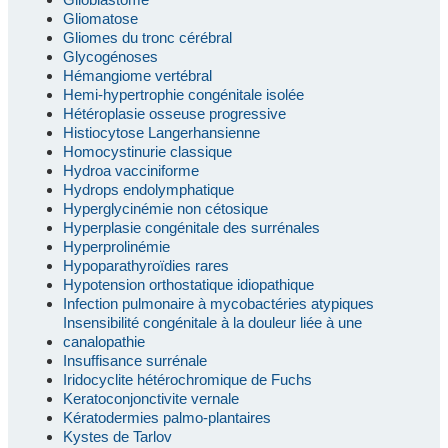
Gliomatose
Gliomes du tronc cérébral
Glycogénoses
Hémangiome vertébral
Hemi-hypertrophie congénitale isolée
Hétéroplasie osseuse progressive
Histiocytose Langerhansienne
Homocystinurie classique
Hydroa vacciniforme
Hydrops endolymphatique
Hyperglycinémie non cétosique
Hyperplasie congénitale des surrénales
Hyperprolinémie
Hypoparathyroïdies rares
Hypotension orthostatique idiopathique
Infection pulmonaire à mycobactéries atypiques
Insensibilité congénitale à la douleur liée à une
canalopathie
Insuffisance surrénale
Iridocyclite hétérochromique de Fuchs
Keratoconjonctivite vernale
Kératodermies palmo-plantaires
Kystes de Tarlov