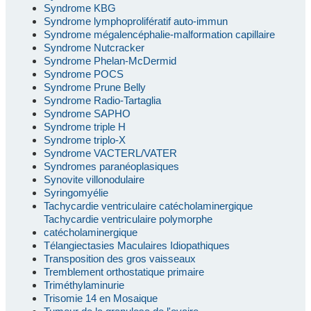
Syndrome KBG
Syndrome lymphoprolifératif auto-immun
Syndrome mégalencéphalie-malformation capillaire
Syndrome Nutcracker
Syndrome Phelan-McDermid
Syndrome POCS
Syndrome Prune Belly
Syndrome Radio-Tartaglia
Syndrome SAPHO
Syndrome triple H
Syndrome triplo-X
Syndrome VACTERL/VATER
Syndromes paranéoplasiques
Synovite villonodulaire
Syringomyélie
Tachycardie ventriculaire catécholaminergique
Tachycardie ventriculaire polymorphe
catécholaminergique
Télangiectasies Maculaires Idiopathiques
Transposition des gros vaisseaux
Tremblement orthostatique primaire
Triméthylaminurie
Trisomie 14 en Mosaique