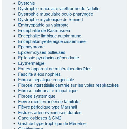
Dystonie
Dystrophie maculaire vitelliforme de l'adulte
Dystrophie musculaire oculo-pharyngée
Dystrophie myotonique de Steinert
Embryopathie au valproate
Encephalite de Rasmussen
Encéphalite limbique autoimmune
Encéphalomyélite aiguë disséminée
Ependymome
Epidermolyses bulleuses
Epilepsie pyridoxino-dépendante
Erythermalgie
Excès apparent de minéralocorticoïdes
Fasciite à éosinophiles
Fibrose hépatique congénitale
Fibrose interstitielle centrée sur les voies respiratoires
Fibrose pulmonaire idiopathique
Fibrose systémique
Fièvre méditerranéenne familiale
Fièvre périodique type Marshall
Fistules artério-veineuses durales
Gangliosidoses à GM2
Gastrite hypertrophique de Ménétrier
Glioblastome