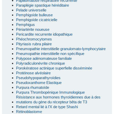
Papillomatose respiratoire récurrente
Paraplégie spastique héréditaire
Pelade universelle
Pemphigoïde bulleuse
Pemphigoïde cicatricielle
Pemphigus
Périartérite noueuse
Pericardite recurrente idiopathique
Phéochromocytomes
Pityriasis rubra pilaire
Pneumopathie interstitielle granulomato-lymphocytaire
Pneumopathie interstitielle non spécifique
Polypose adénomateuse familiale
Polyradiculonévrite chronique
Porokératose actinique superfielle disséminée
Protéinose alvéolaire
Pseudohypoparathyroïdies
Pseudoxanthome Elastique
Purpura rhumatoïde
Purpura Thrombopénique Immunologique
Résistance aux hormones thyroïdiennes due à des
mutations du gène du récepteur bêta de T3
Retard mental lié à l’X de type Shashi
Rétinoblastome