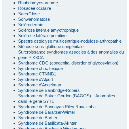
Rhabdomyosarcome
Rosacée oculaire
Sarcoïdose
Schwanomatose
Sclérodermie
Sclérose latérale amyotrophique
Sclérose latérale primitive
Spectre ostéolyse multicentrique-nodulose-arthropathie
Sténose sous-glottique congénitale
Surcroissance syndromes associés à des anomalies du
gène PIK3CA
Syndrome CDG (congenital disorder of glycosylation)
Syndrome choc toxique
Syndrome CTNNB1
Syndrome d'Alport
Syndrome d'Angelman
Syndrome de Bainbridge-Ropers
Syndrome de Baker-Gordon (BAGOS) – Anomalies
dans le gène SYT1
Syndrome de Bannayan Riley Ruvalcaba
Syndrome de Baraitser-Winter
Syndrome de Bartter
Syndrome de Basilicata-Akhtar
Syndrome de Beckwith Wiedemann