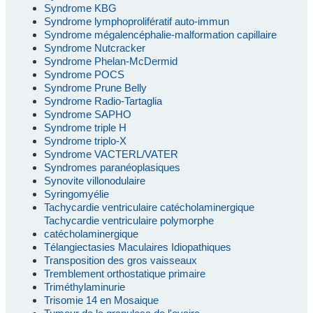
Syndrome KBG
Syndrome lymphoprolifératif auto-immun
Syndrome mégalencéphalie-malformation capillaire
Syndrome Nutcracker
Syndrome Phelan-McDermid
Syndrome POCS
Syndrome Prune Belly
Syndrome Radio-Tartaglia
Syndrome SAPHO
Syndrome triple H
Syndrome triplo-X
Syndrome VACTERL/VATER
Syndromes paranéoplasiques
Synovite villonodulaire
Syringomyélie
Tachycardie ventriculaire catécholaminergique
Tachycardie ventriculaire polymorphe
catécholaminergique
Télangiectasies Maculaires Idiopathiques
Transposition des gros vaisseaux
Tremblement orthostatique primaire
Triméthylaminurie
Trisomie 14 en Mosaique