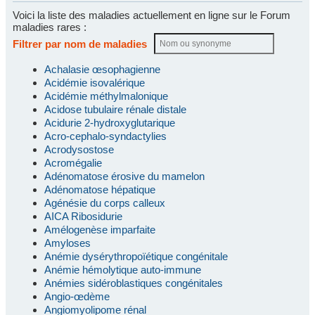
Voici la liste des maladies actuellement en ligne sur le Forum
maladies rares :
Filtrer par nom de maladies
Achalasie œsophagienne
Acidémie isovalérique
Acidémie méthylmalonique
Acidose tubulaire rénale distale
Acidurie 2-hydroxyglutarique
Acro-cephalo-syndactylies
Acrodysostose
Acromégalie
Adénomatose érosive du mamelon
Adénomatose hépatique
Agénésie du corps calleux
AICA Ribosidurie
Amélogenèse imparfaite
Amyloses
Anémie dysérythropoïétique congénitale
Anémie hémolytique auto-immune
Anémies sidéroblastiques congénitales
Angio-œdème
Angiomyolipome rénal