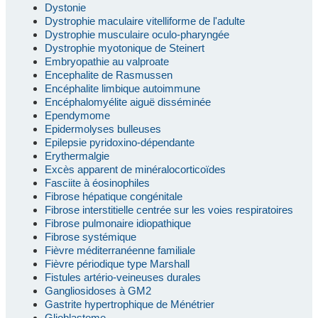
Dystonie
Dystrophie maculaire vitelliforme de l'adulte
Dystrophie musculaire oculo-pharyngée
Dystrophie myotonique de Steinert
Embryopathie au valproate
Encephalite de Rasmussen
Encéphalite limbique autoimmune
Encéphalomyélite aiguë disséminée
Ependymome
Epidermolyses bulleuses
Epilepsie pyridoxino-dépendante
Erythermalgie
Excès apparent de minéralocorticoïdes
Fasciite à éosinophiles
Fibrose hépatique congénitale
Fibrose interstitielle centrée sur les voies respiratoires
Fibrose pulmonaire idiopathique
Fibrose systémique
Fièvre méditerranéenne familiale
Fièvre périodique type Marshall
Fistules artério-veineuses durales
Gangliosidoses à GM2
Gastrite hypertrophique de Ménétrier
Glioblastome