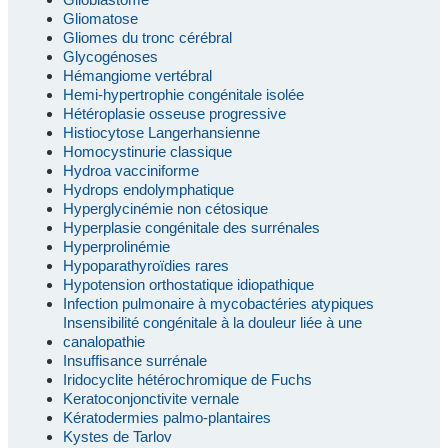
Gliomatose
Gliomes du tronc cérébral
Glycogénoses
Hémangiome vertébral
Hemi-hypertrophie congénitale isolée
Hétéroplasie osseuse progressive
Histiocytose Langerhansienne
Homocystinurie classique
Hydroa vacciniforme
Hydrops endolymphatique
Hyperglycinémie non cétosique
Hyperplasie congénitale des surrénales
Hyperprolinémie
Hypoparathyroïdies rares
Hypotension orthostatique idiopathique
Infection pulmonaire à mycobactéries atypiques
Insensibilité congénitale à la douleur liée à une
canalopathie
Insuffisance surrénale
Iridocyclite hétérochromique de Fuchs
Keratoconjonctivite vernale
Kératodermies palmo-plantaires
Kystes de Tarlov