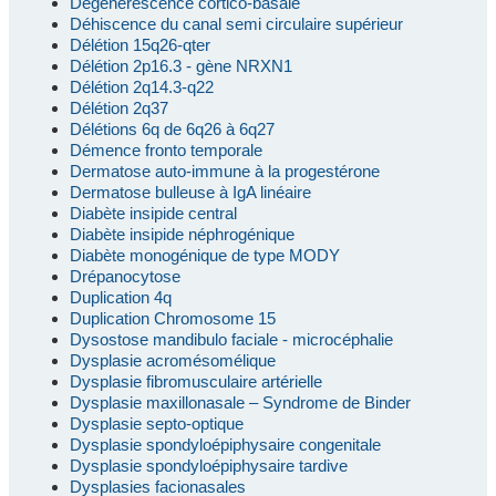
Dégénérescence cortico-basale
Déhiscence du canal semi circulaire supérieur
Délétion 15q26-qter
Délétion 2p16.3 - gène NRXN1
Délétion 2q14.3-q22
Délétion 2q37
Délétions 6q de 6q26 à 6q27
Démence fronto temporale
Dermatose auto-immune à la progestérone
Dermatose bulleuse à IgA linéaire
Diabète insipide central
Diabète insipide néphrogénique
Diabète monogénique de type MODY
Drépanocytose
Duplication 4q
Duplication Chromosome 15
Dysostose mandibulo faciale - microcéphalie
Dysplasie acromésomélique
Dysplasie fibromusculaire artérielle
Dysplasie maxillonasale – Syndrome de Binder
Dysplasie septo-optique
Dysplasie spondyloépiphysaire congenitale
Dysplasie spondyloépiphysaire tardive
Dysplasies facionasales