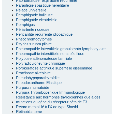
Papillomatose respiratoire récurrente
Paraplégie spastique héréditaire
Pelade universelle
Pemphigoïde bulleuse
Pemphigoïde cicatricielle
Pemphigus
Périartérite noueuse
Pericardite recurrente idiopathique
Phéochromocytomes
Pityriasis rubra pilaire
Pneumopathie interstitielle granulomato-lymphocytaire
Pneumopathie interstitielle non spécifique
Polypose adénomateuse familiale
Polyradiculonévrite chronique
Porokératose actinique superfielle disséminée
Protéinose alvéolaire
Pseudohypoparathyroïdies
Pseudoxanthome Elastique
Purpura rhumatoïde
Purpura Thrombopénique Immunologique
Résistance aux hormones thyroïdiennes due à des
mutations du gène du récepteur bêta de T3
Retard mental lié à l’X de type Shashi
Rétinoblastome