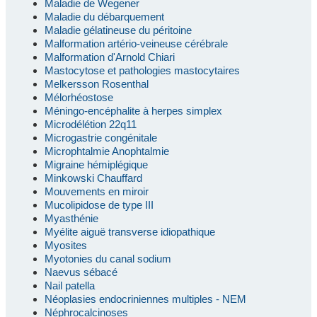
Maladie de Wegener
Maladie du débarquement
Maladie gélatineuse du péritoine
Malformation artério-veineuse cérébrale
Malformation d'Arnold Chiari
Mastocytose et pathologies mastocytaires
Melkersson Rosenthal
Mélorhéostose
Méningo-encéphalite à herpes simplex
Microdélétion 22q11
Microgastrie congénitale
Microphtalmie Anophtalmie
Migraine hémiplégique
Minkowski Chauffard
Mouvements en miroir
Mucolipidose de type III
Myasthénie
Myélite aiguë transverse idiopathique
Myosites
Myotonies du canal sodium
Naevus sébacé
Nail patella
Néoplasies endocriniennes multiples - NEM
Néphrocalcinoses