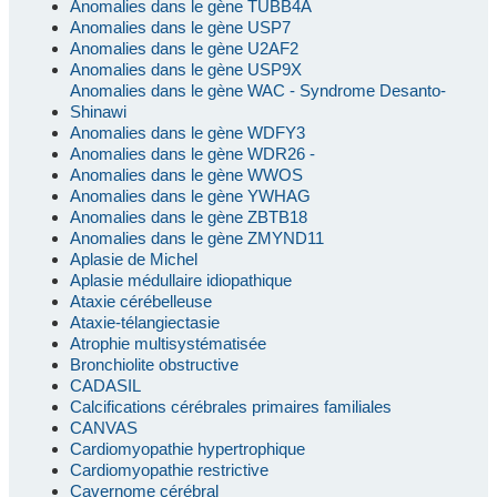
Anomalies dans le gène TUBB4A
Anomalies dans le gène USP7
Anomalies dans le gène U2AF2
Anomalies dans le gène USP9X
Anomalies dans le gène WAC - Syndrome Desanto-
Shinawi
Anomalies dans le gène WDFY3
Anomalies dans le gène WDR26 -
Anomalies dans le gène WWOS
Anomalies dans le gène YWHAG
Anomalies dans le gène ZBTB18
Anomalies dans le gène ZMYND11
Aplasie de Michel
Aplasie médullaire idiopathique
Ataxie cérébelleuse
Ataxie-télangiectasie
Atrophie multisystématisée
Bronchiolite obstructive
CADASIL
Calcifications cérébrales primaires familiales
CANVAS
Cardiomyopathie hypertrophique
Cardiomyopathie restrictive
Cavernome cérébral