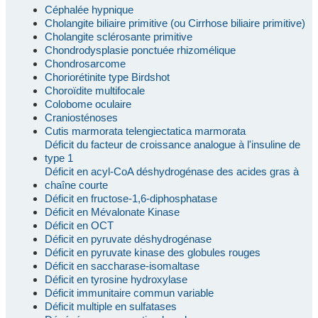
Céphalée hypnique
Cholangite biliaire primitive (ou Cirrhose biliaire primitive)
Cholangite sclérosante primitive
Chondrodysplasie ponctuée rhizomélique
Chondrosarcome
Choriorétinite type Birdshot
Choroïdite multifocale
Colobome oculaire
Craniosténoses
Cutis marmorata telengiectatica marmorata
Déficit du facteur de croissance analogue à l'insuline de
type 1
Déficit en acyl-CoA déshydrogénase des acides gras à
chaîne courte
Déficit en fructose-1,6-diphosphatase
Déficit en Mévalonate Kinase
Déficit en OCT
Déficit en pyruvate déshydrogénase
Déficit en pyruvate kinase des globules rouges
Déficit en saccharase-isomaltase
Déficit en tyrosine hydroxylase
Déficit immunitaire commun variable
Déficit multiple en sulfatases