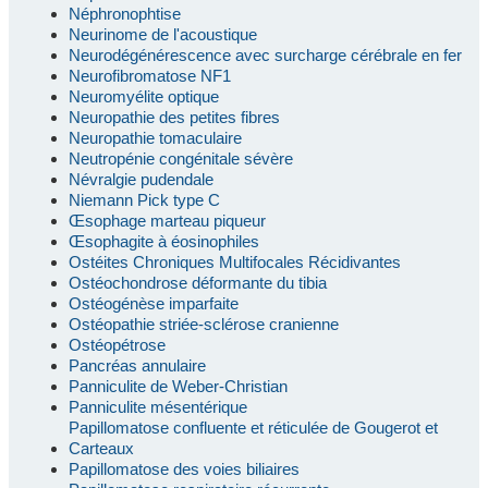
Néphronophtise
Neurinome de l'acoustique
Neurodégénérescence avec surcharge cérébrale en fer
Neurofibromatose NF1
Neuromyélite optique
Neuropathie des petites fibres
Neuropathie tomaculaire
Neutropénie congénitale sévère
Névralgie pudendale
Niemann Pick type C
Œsophage marteau piqueur
Œsophagite à éosinophiles
Ostéites Chroniques Multifocales Récidivantes
Ostéochondrose déformante du tibia
Ostéogénèse imparfaite
Ostéopathie striée-sclérose cranienne
Ostéopétrose
Pancréas annulaire
Panniculite de Weber-Christian
Panniculite mésentérique
Papillomatose confluente et réticulée de Gougerot et
Carteaux
Papillomatose des voies biliaires