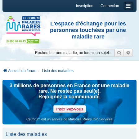
Inscription
Connexion
L'espace d'échange pour les
personnes touchées par une
maladie rare
Reche
Re
Accueil du forum
Liste des maladies
3 millions de personnes en France ont une maladie
rare. Ne restez pas seul(e).
Rejoignez la communauté.
Inscrivez-vous
Ce forum est un service de Maladies Rares Info Services
Liste des maladies