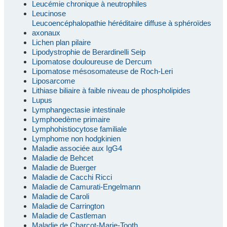
Leucémie chronique à neutrophiles
Leucinose
Leucoencéphalopathie héréditaire diffuse à sphéroïdes
axonaux
Lichen plan pilaire
Lipodystrophie de Berardinelli Seip
Lipomatose douloureuse de Dercum
Lipomatose mésosomateuse de Roch-Leri
Liposarcome
Lithiase biliaire à faible niveau de phospholipides
Lupus
Lymphangectasie intestinale
Lymphoedème primaire
Lymphohistiocytose familiale
Lymphome non hodgkinien
Maladie associée aux IgG4
Maladie de Behcet
Maladie de Buerger
Maladie de Cacchi Ricci
Maladie de Camurati-Engelmann
Maladie de Caroli
Maladie de Carrington
Maladie de Castleman
Maladie de Charcot-Marie-Tooth