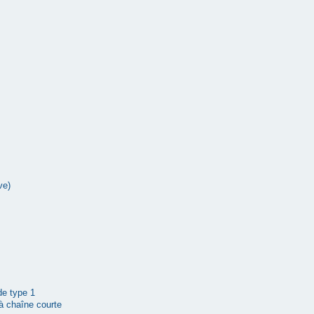
ve)
 de type 1
à chaîne courte