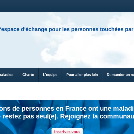
'espace d'échange pour les personnes touchées par
maladies
Charte
L'équipe
Pour aller plus loin
Demander un n
ions de personnes en France ont une maladi
 restez pas seul(e). Rejoignez la communau
Inscrivez-vous