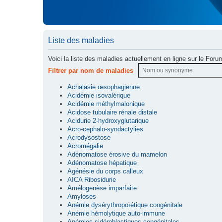
Liste des maladies
Voici la liste des maladies actuellement en ligne sur le Foru
Filtrer par nom de maladies
Achalasie œsophagienne
Acidémie isovalérique
Acidémie méthylmalonique
Acidose tubulaire rénale distale
Acidurie 2-hydroxyglutarique
Acro-cephalo-syndactylies
Acrodysostose
Acromégalie
Adénomatose érosive du mamelon
Adénomatose hépatique
Agénésie du corps calleux
AICA Ribosidurie
Amélogenèse imparfaite
Amyloses
Anémie dysérythropoïétique congénitale
Anémie hémolytique auto-immune
Anémies sidéroblastiques congénitales