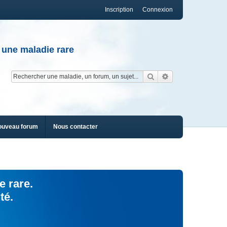
Inscription
Connexion
 une maladie rare
Rechercher
Recherche av
ouveau forum
Nous contacter
e rare.
té.