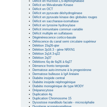
Déficit en fructose-1,6-diphosphatase
Déficit en Mévalonate Kinase
Déficit en OCT
Déficit en pyruvate déshydrogénase
Déficit en pyruvate kinase des globules rouges
Déficit en saccharase-isomaltase
Déficit en tyrosine hydroxylase
Déficit immunitaire commun variable
Déficit multiple en sulfatases
Dégénérescence cortico-basale
Déhiscence du canal semi circulaire supérieur
Délétion 15q26-qter
Délétion 2p16.3 - gène NRXN1
Délétion 2q14.3-q22
Délétion 2q37
Délétions 6q de 6q26 à 6q27
Démence fronto temporale
Dermatose auto-immune à la progestérone
Dermatose bulleuse à IgA linéaire
Diabète insipide central
Diabète insipide néphrogénique
Diabète monogénique de type MODY
Drépanocytose
Duplication 4q
Duplication Chromosome 15
Dysostose mandibulo faciale - microcéphalie
Dysplasie acromésomélique