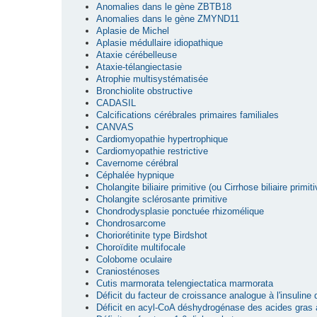
Anomalies dans le gène ZBTB18
Anomalies dans le gène ZMYND11
Aplasie de Michel
Aplasie médullaire idiopathique
Ataxie cérébelleuse
Ataxie-télangiectasie
Atrophie multisystématisée
Bronchiolite obstructive
CADASIL
Calcifications cérébrales primaires familiales
CANVAS
Cardiomyopathie hypertrophique
Cardiomyopathie restrictive
Cavernome cérébral
Céphalée hypnique
Cholangite biliaire primitive (ou Cirrhose biliaire primiti
Cholangite sclérosante primitive
Chondrodysplasie ponctuée rhizomélique
Chondrosarcome
Choriorétinite type Birdshot
Choroïdite multifocale
Colobome oculaire
Craniosténoses
Cutis marmorata telengiectatica marmorata
Déficit du facteur de croissance analogue à l'insuline
Déficit en acyl-CoA déshydrogénase des acides gras 