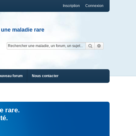
Inscription
Connexion
 une maladie rare
Rechercher
Recherche av
ouveau forum
Nous contacter
e rare.
té.