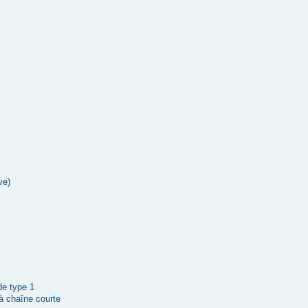
ve)
 de type 1
à chaîne courte