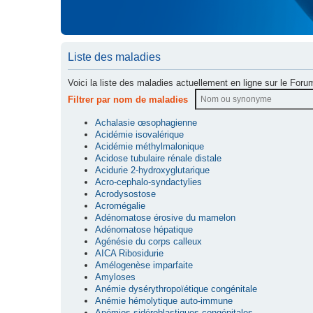
Liste des maladies
Voici la liste des maladies actuellement en ligne sur le Foru
Filtrer par nom de maladies
Achalasie œsophagienne
Acidémie isovalérique
Acidémie méthylmalonique
Acidose tubulaire rénale distale
Acidurie 2-hydroxyglutarique
Acro-cephalo-syndactylies
Acrodysostose
Acromégalie
Adénomatose érosive du mamelon
Adénomatose hépatique
Agénésie du corps calleux
AICA Ribosidurie
Amélogenèse imparfaite
Amyloses
Anémie dysérythropoïétique congénitale
Anémie hémolytique auto-immune
Anémies sidéroblastiques congénitales