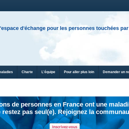
'espace d'échange pour les personnes touchées par
maladies
Charte
L'équipe
Pour aller plus loin
Demander un n
ions de personnes en France ont une maladi
 restez pas seul(e). Rejoignez la communau
Inscrivez-vous