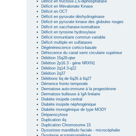
Déficit en fructose-1,6-diphosphatase
Déficit en Mévalonate Kinase
Déficit en OCT
Déficit en pyruvate déshydrogénase
Déficit en pyruvate kinase des globules rouges
Déficit en saccharase-isomaltase
Déficit en tyrosine hydroxylase
Déficit immunitaire commun variable
Déficit multiple en sulfatases
Dégénérescence cortico-basale
Déhiscence du canal semi circulaire supérieur
Délétion 15q26-qter
Délétion 2p16.3 - gène NRXN1
Délétion 2q14.3-q22
Délétion 2q37
Délétions 6q de 6q26 à 6q27
Démence fronto temporale
Dermatose auto-immune à la progestérone
Dermatose bulleuse à IgA linéaire
Diabète insipide central
Diabète insipide néphrogénique
Diabète monogénique de type MODY
Drépanocytose
Duplication 4q
Duplication Chromosome 15
Dysostose mandibulo faciale - microcéphalie
Dysplasie acromésomélique