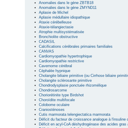
Anomalies dans le gène ZBTB18
Anomalies dans le gène ZMYND11
Aplasie de Michel
Aplasie médullaire idiopathique
Ataxie cérébelleuse
Ataxie-télangiectasie
Atrophie multisystématisée
Bronchiolite obstructive
CADASIL
Calcifications cérébrales primaires familiales
CANVAS
Cardiomyopathie hypertrophique
Cardiomyopathie restrictive
Cavernome cérébral
Céphalée hypnique
Cholangite biliaire primitive (ou Cirrhose biliaire primiti
Cholangite sclérosante primitive
Chondrodysplasie ponctuée rhizomélique
Chondrosarcome
Choriorétinite type Birdshot
Choroïdite multifocale
Colobome oculaire
Craniosténoses
Cutis marmorata telengiectatica marmorata
Déficit du facteur de croissance analogue à l'insuline
Déficit en acyl-CoA déshydrogénase des acides gras 