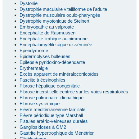
Dystonie
Dystrophie maculaire vitelliforme de l'adulte
Dystrophie musculaire oculo-pharyngée
Dystrophie myotonique de Steinert
Embryopathie au valproate
Encephalite de Rasmussen
Encéphalite limbique autoimmune
Encéphalomyélite aiguë disséminée
Ependymome
Epidermolyses bulleuses
Epilepsie pyridoxino-dépendante
Erythermalgie
Excès apparent de minéralocorticoïdes
Fasciite à éosinophiles
Fibrose hépatique congénitale
Fibrose interstitielle centrée sur les voies respiratoires
Fibrose pulmonaire idiopathique
Fibrose systémique
Fièvre méditerranéenne familiale
Fièvre périodique type Marshall
Fistules artério-veineuses durales
Gangliosidoses à GM2
Gastrite hypertrophique de Ménétrier
Glioblastome