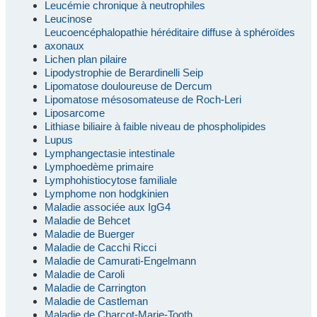
Leucémie chronique à neutrophiles
Leucinose
Leucoencéphalopathie héréditaire diffuse à sphéroïdes
axonaux
Lichen plan pilaire
Lipodystrophie de Berardinelli Seip
Lipomatose douloureuse de Dercum
Lipomatose mésosomateuse de Roch-Leri
Liposarcome
Lithiase biliaire à faible niveau de phospholipides
Lupus
Lymphangectasie intestinale
Lymphoedème primaire
Lymphohistiocytose familiale
Lymphome non hodgkinien
Maladie associée aux IgG4
Maladie de Behcet
Maladie de Buerger
Maladie de Cacchi Ricci
Maladie de Camurati-Engelmann
Maladie de Caroli
Maladie de Carrington
Maladie de Castleman
Maladie de Charcot-Marie-Tooth