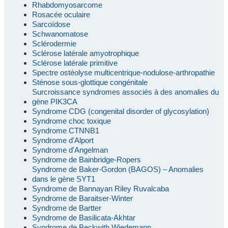
Rhabdomyosarcome
Rosacée oculaire
Sarcoïdose
Schwanomatose
Sclérodermie
Sclérose latérale amyotrophique
Sclérose latérale primitive
Spectre ostéolyse multicentrique-nodulose-arthropathie
Sténose sous-glottique congénitale
Surcroissance syndromes associés à des anomalies du
gène PIK3CA
Syndrome CDG (congenital disorder of glycosylation)
Syndrome choc toxique
Syndrome CTNNB1
Syndrome d'Alport
Syndrome d'Angelman
Syndrome de Bainbridge-Ropers
Syndrome de Baker-Gordon (BAGOS) – Anomalies
dans le gène SYT1
Syndrome de Bannayan Riley Ruvalcaba
Syndrome de Baraitser-Winter
Syndrome de Bartter
Syndrome de Basilicata-Akhtar
Syndrome de Beckwith Wiedemann