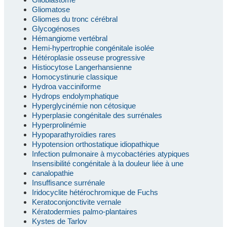
Gliomatose
Gliomes du tronc cérébral
Glycogénoses
Hémangiome vertébral
Hemi-hypertrophie congénitale isolée
Hétéroplasie osseuse progressive
Histiocytose Langerhansienne
Homocystinurie classique
Hydroa vacciniforme
Hydrops endolymphatique
Hyperglycinémie non cétosique
Hyperplasie congénitale des surrénales
Hyperprolinémie
Hypoparathyroïdies rares
Hypotension orthostatique idiopathique
Infection pulmonaire à mycobactéries atypiques
Insensibilité congénitale à la douleur liée à une
canalopathie
Insuffisance surrénale
Iridocyclite hétérochromique de Fuchs
Keratoconjonctivite vernale
Kératodermies palmo-plantaires
Kystes de Tarlov