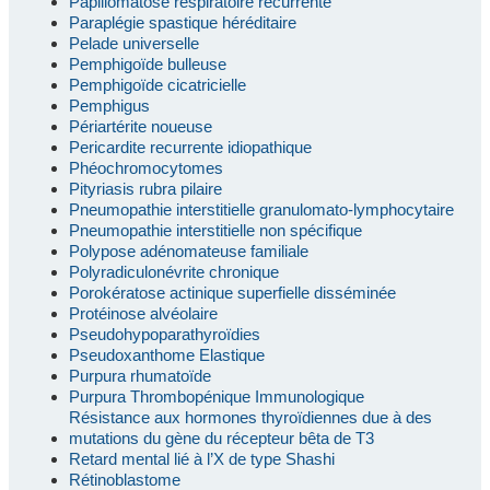
Papillomatose respiratoire récurrente
Paraplégie spastique héréditaire
Pelade universelle
Pemphigoïde bulleuse
Pemphigoïde cicatricielle
Pemphigus
Périartérite noueuse
Pericardite recurrente idiopathique
Phéochromocytomes
Pityriasis rubra pilaire
Pneumopathie interstitielle granulomato-lymphocytaire
Pneumopathie interstitielle non spécifique
Polypose adénomateuse familiale
Polyradiculonévrite chronique
Porokératose actinique superfielle disséminée
Protéinose alvéolaire
Pseudohypoparathyroïdies
Pseudoxanthome Elastique
Purpura rhumatoïde
Purpura Thrombopénique Immunologique
Résistance aux hormones thyroïdiennes due à des
mutations du gène du récepteur bêta de T3
Retard mental lié à l’X de type Shashi
Rétinoblastome