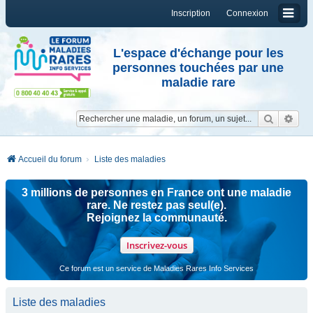
Inscription
Connexion
L'espace d'échange pour les
personnes touchées par une
maladie rare
Reche
Re
Accueil du forum
Liste des maladies
3 millions de personnes en France ont une maladie
rare. Ne restez pas seul(e).
Rejoignez la communauté.
Inscrivez-vous
Ce forum est un service de Maladies Rares Info Services
Liste des maladies