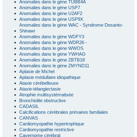
Anomalies dans le gène TUBB4A
Anomalies dans le gène USP7
Anomalies dans le gène U2AF2
Anomalies dans le gène USP9X
Anomalies dans le gène WAC - Syndrome Desanto-
Shinawi
Anomalies dans le gène WDFY3
Anomalies dans le gène WDR26 -
Anomalies dans le gène WWOS
Anomalies dans le gène YWHAG
Anomalies dans le gène ZBTB18
Anomalies dans le gène ZMYND11
Aplasie de Michel
Aplasie médullaire idiopathique
Ataxie cérébelleuse
Ataxie-télangiectasie
Atrophie multisystématisée
Bronchiolite obstructive
CADASIL
Calcifications cérébrales primaires familiales
CANVAS
Cardiomyopathie hypertrophique
Cardiomyopathie restrictive
Cavernome cérébral