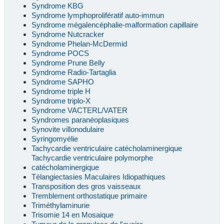
Syndrome KBG
Syndrome lymphoprolifératif auto-immun
Syndrome mégalencéphalie-malformation capillaire
Syndrome Nutcracker
Syndrome Phelan-McDermid
Syndrome POCS
Syndrome Prune Belly
Syndrome Radio-Tartaglia
Syndrome SAPHO
Syndrome triple H
Syndrome triplo-X
Syndrome VACTERL/VATER
Syndromes paranéoplasiques
Synovite villonodulaire
Syringomyélie
Tachycardie ventriculaire catécholaminergique
Tachycardie ventriculaire polymorphe
catécholaminergique
Télangiectasies Maculaires Idiopathiques
Transposition des gros vaisseaux
Tremblement orthostatique primaire
Triméthylaminurie
Trisomie 14 en Mosaique