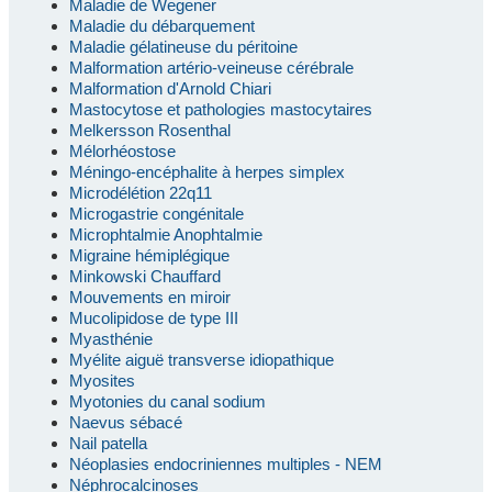
Maladie de Wegener
Maladie du débarquement
Maladie gélatineuse du péritoine
Malformation artério-veineuse cérébrale
Malformation d'Arnold Chiari
Mastocytose et pathologies mastocytaires
Melkersson Rosenthal
Mélorhéostose
Méningo-encéphalite à herpes simplex
Microdélétion 22q11
Microgastrie congénitale
Microphtalmie Anophtalmie
Migraine hémiplégique
Minkowski Chauffard
Mouvements en miroir
Mucolipidose de type III
Myasthénie
Myélite aiguë transverse idiopathique
Myosites
Myotonies du canal sodium
Naevus sébacé
Nail patella
Néoplasies endocriniennes multiples - NEM
Néphrocalcinoses