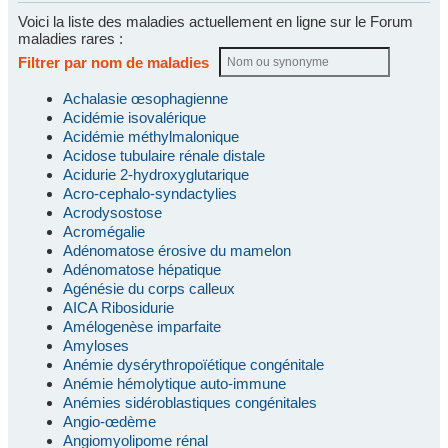
Voici la liste des maladies actuellement en ligne sur le Forum
maladies rares :
Filtrer par nom de maladies
Achalasie œsophagienne
Acidémie isovalérique
Acidémie méthylmalonique
Acidose tubulaire rénale distale
Acidurie 2-hydroxyglutarique
Acro-cephalo-syndactylies
Acrodysostose
Acromégalie
Adénomatose érosive du mamelon
Adénomatose hépatique
Agénésie du corps calleux
AICA Ribosidurie
Amélogenèse imparfaite
Amyloses
Anémie dysérythropoïétique congénitale
Anémie hémolytique auto-immune
Anémies sidéroblastiques congénitales
Angio-œdème
Angiomyolipome rénal