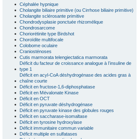
Céphalée hypnique
Cholangite biliaire primitive (ou Cirrhose biliaire primitive)
Cholangite sclérosante primitive
Chondrodysplasie ponctuée rhizomélique
Chondrosarcome
Choriorétinite type Birdshot
Choroïdite multifocale
Colobome oculaire
Craniosténoses
Cutis marmorata telengiectatica marmorata
Déficit du facteur de croissance analogue à l'insuline de
type 1
Déficit en acyl-CoA déshydrogénase des acides gras à
chaîne courte
Déficit en fructose-1,6-diphosphatase
Déficit en Mévalonate Kinase
Déficit en OCT
Déficit en pyruvate déshydrogénase
Déficit en pyruvate kinase des globules rouges
Déficit en saccharase-isomaltase
Déficit en tyrosine hydroxylase
Déficit immunitaire commun variable
Déficit multiple en sulfatases