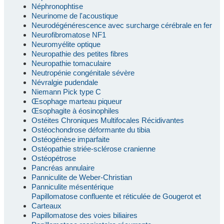
Néphronophtise
Neurinome de l'acoustique
Neurodégénérescence avec surcharge cérébrale en fer
Neurofibromatose NF1
Neuromyélite optique
Neuropathie des petites fibres
Neuropathie tomaculaire
Neutropénie congénitale sévère
Névralgie pudendale
Niemann Pick type C
Œsophage marteau piqueur
Œsophagite à éosinophiles
Ostéites Chroniques Multifocales Récidivantes
Ostéochondrose déformante du tibia
Ostéogénèse imparfaite
Ostéopathie striée-sclérose cranienne
Ostéopétrose
Pancréas annulaire
Panniculite de Weber-Christian
Panniculite mésentérique
Papillomatose confluente et réticulée de Gougerot et
Carteaux
Papillomatose des voies biliaires