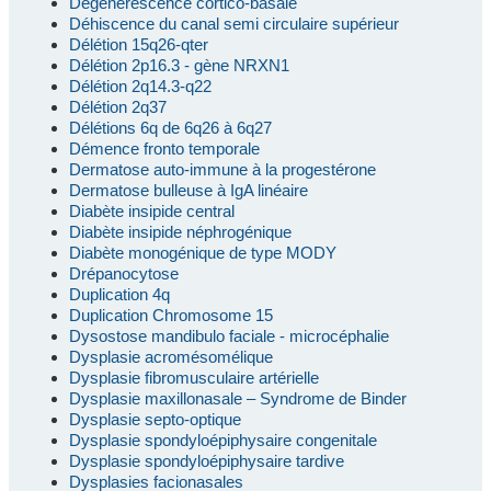
Dégénérescence cortico-basale
Déhiscence du canal semi circulaire supérieur
Délétion 15q26-qter
Délétion 2p16.3 - gène NRXN1
Délétion 2q14.3-q22
Délétion 2q37
Délétions 6q de 6q26 à 6q27
Démence fronto temporale
Dermatose auto-immune à la progestérone
Dermatose bulleuse à IgA linéaire
Diabète insipide central
Diabète insipide néphrogénique
Diabète monogénique de type MODY
Drépanocytose
Duplication 4q
Duplication Chromosome 15
Dysostose mandibulo faciale - microcéphalie
Dysplasie acromésomélique
Dysplasie fibromusculaire artérielle
Dysplasie maxillonasale – Syndrome de Binder
Dysplasie septo-optique
Dysplasie spondyloépiphysaire congenitale
Dysplasie spondyloépiphysaire tardive
Dysplasies facionasales